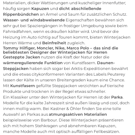
Materialien, dicker Wattierungen und kuscheliger Innenfutter;
häufig sorgen
Kapuzen
und
dicht abschließende
Rippenbündchen
an Ärmel und Saum für zusätzlichen Schutz.
Wasser- und windabweisende
Eigenschaften bewähren sich
sehr gut bei Spaziergängen in frostiger Umgebung sowie beim
Fahrradfahren, wenn es draußen kälter wird. Und bevor die
Heizung im Auto richtig auf Touren kommt, bieten Winterjacken
Herren Wärme und
Beinfreiheit
zugleich.
Tommy Hilfiger, Moncler, Nike, Marco Polo – das sind die
beliebtesten Designer der Winterjacken für Herren
Gesteppte Jacken
nutzen die Kraft der Natur oder die
wärmeregulierende Funktion
von Kunstfasern.
Daunen-
Steppjacken
haben sich sogar bei Arktis-Expeditionen bewährt
und die etwas citykonformeren Varianten des Labels
Peuterey
lassen der Kälte in unseren Breitengraden kaum eine Chance.
Mit
Kunstfasern
gefüllte Steppjacken verzichten auf tierische
Produkte und trocknen in der Regel etwas schneller.
Ein Klassiker unter den Winterjacken für Herren ist der
Parka
.
Modelle für die kalte Jahreszeit sind außen lässig und cool, doch
innen mollig warm. Bei
Kastner & Öhler
finden Sie eine tolle
Auswahl an Parkas aus
atmungsaktiven Materialien
beispielsweise von Barbour
. Diese Winterjacken präsentieren
sich mit hohem Stehkragen und abnehmbaren Kapuzen,
manche Modelle auch mit optisch auffälligen Fellbesätzen.