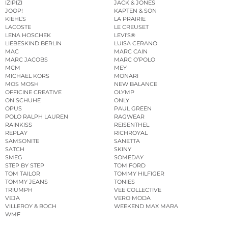
IZIPIZI
JACK & JONES
JOOP!
KAPTEN & SON
KIEHL’S
LA PRAIRIE
LACOSTE
LE CREUSET
LENA HOSCHEK
LEVI’S®
LIEBESKIND BERLIN
LUISA CERANO
MAC
MARC CAIN
MARC JACOBS
MARC O’POLO
MCM
MEY
MICHAEL KORS
MONARI
MOS MOSH
NEW BALANCE
OFFICINE CREATIVE
OLYMP
ON SCHUHE
ONLY
OPUS
PAUL GREEN
POLO RALPH LAUREN
RAGWEAR
RAINKISS
REISENTHEL
REPLAY
RICHROYAL
SAMSONITE
SANETTA
SATCH
SKINY
SMEG
SOMEDAY
STEP BY STEP
TOM FORD
TOM TAILOR
TOMMY HILFIGER
TOMMY JEANS
TONIES
TRIUMPH
VEE COLLECTIVE
VEJA
VERO MODA
VILLEROY & BOCH
WEEKEND MAX MARA
WMF