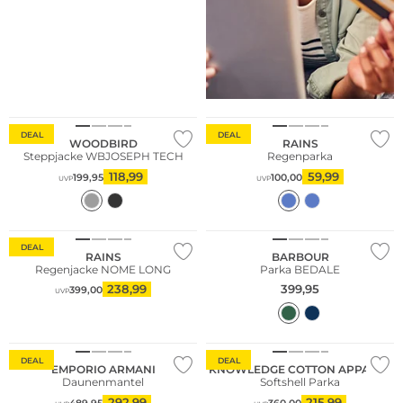
DEAL
DEAL
WOODBIRD
RAINS
Steppjacke WBJOSEPH TECH
Regenparka
118,99
59,99
199,95
100,00
UVP
UVP
Bestseller
DEAL
RAINS
BARBOUR
Regenjacke NOME LONG
Parka BEDALE
238,99
399,95
399,00
UVP
DEAL
DEAL
EMPORIO ARMANI
KNOWLEDGE COTTON APPAREL
Daunenmantel
Softshell Parka
292,99
215,99