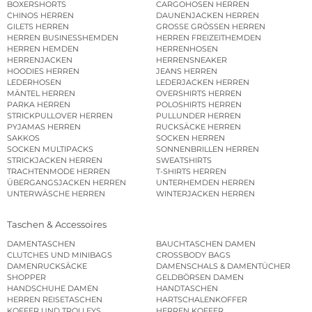
BOXERSHORTS
CARGOHOSEN HERREN
CHINOS HERREN
DAUNENJACKEN HERREN
GILETS HERREN
GROSSE GRÖSSEN HERREN
HERREN BUSINESSHEMDEN
HERREN FREIZEITHEMDEN
HERREN HEMDEN
HERRENHOSEN
HERRENJACKEN
HERRENSNEAKER
HOODIES HERREN
JEANS HERREN
LEDERHOSEN
LEDERJACKEN HERREN
MÄNTEL HERREN
OVERSHIRTS HERREN
PARKA HERREN
POLOSHIRTS HERREN
STRICKPULLOVER HERREN
PULLUNDER HERREN
PYJAMAS HERREN
RUCKSÄCKE HERREN
SAKKOS
SOCKEN HERREN
SOCKEN MULTIPACKS
SONNENBRILLEN HERREN
STRICKJACKEN HERREN
SWEATSHIRTS
TRACHTENMODE HERREN
T-SHIRTS HERREN
ÜBERGANGSJACKEN HERREN
UNTERHEMDEN HERREN
UNTERWÄSCHE HERREN
WINTERJACKEN HERREN
Taschen & Accessoires
DAMENTASCHEN
BAUCHTASCHEN DAMEN
CLUTCHES UND MINIBAGS
CROSSBODY BAGS
DAMENRUCKSÄCKE
DAMENSCHALS & DAMENTÜCHER
SHOPPER
GELDBÖRSEN DAMEN
HANDSCHUHE DAMEN
HANDTASCHEN
HERREN REISETASCHEN
HARTSCHALENKOFFER
KOFFER UND TROLLEYS
HERREN KOFFER