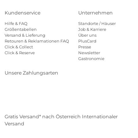
Kundenservice
Unternehmen
Hilfe & FAQ
Standorte / Häuser
Größentabellen
Job & Karriere
Versand & Lieferung
Über uns
Retouren & Reklamationen FAQ
PlusCard
Click & Collect
Presse
Click & Reserve
Newsletter
Gastronomie
Unsere Zahlungsarten
Klarna
Paypal
Mastercard
Visa
Diners
Eps
Shop
Applepay
Amazon
Gratis Versand* nach Österreich Internationaler
Versand