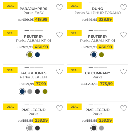
DEAL
DEAL
PARAJUMPERS
DUNO
Parka EASY
Parka SULPHUR TORANO
418,99
328,99
699,95
549,95
UVP
UVP
Große Größen
Große Größen
DEAL
DEAL
PEUTEREY
PEUTEREY
Parka ALBALI KP 01
Parka ALBALI KP 01
460,99
460,99
769,95
769,95
UVP
UVP
Nachhaltig
DEAL
DEAL
JACK & JONES
CP COMPANY
Parka JJEKEEN
Parka
77,99
775,99
129,99
1.294,95
UVP
UVP
DEAL
DEAL
PME LEGEND
PME LEGEND
Parka
Parka
239,99
239,99
399,99
399,99
UVP
UVP