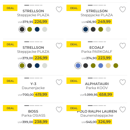
DEAL
DEAL
STRELLSON
STRELLSON
Steppjacke PLAZA
Steppjacke PLAZA
226,99
249,99
379,95
416,90
UVP
UVP
Nachhaltig
DEAL
DEAL
STRELLSON
ECOALF
Steppjacke PLAZA
Parka PARKOALF
226,99
223,99
379,00
374,90
UVP
UVP
DEAL
DEAL
Y-3
ALPHATAURI
Daunenjacke
Parka KOOV
419,99
658,99
700,00
1.099,95
UVP
UVP
DEAL
DEAL
BOSS
POLO RALPH LAUREN
Parka OSIASS
Daunensteppjacke
238,99
326,99
399,00
545,00
UVP
UVP