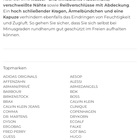
verschweißte Nähte
sowie
Reißverschlüsse mit Abdeckung
.
Ein
hoch schließender Kragen, Ärmelbündchen und eine
Kapuze
verhindern ebenfalls das Eindringen von Feuchtigkeit
und Zugluft. So gehen Sie sicher, dass Sie sich selbst bei
Minusgraden rundherum gut geschützt im Freien aufhalten
können.
Topmarken
ADIDAS ORIGINALS
AESOP
AFFENZAHN
ALESSI
ARMANI/PRIVÉ
ARMEDANGELS
BARBOUR
BDK
BIRKENSTOCK
BOSS
BRAX
CALVIN KLEIN
CALVIN KLEIN JEANS
CLINIQUE
COMMA
COPENHAGEN
DR. MARTENS
DRYKORN
DYSON
ECOALF
ERGOBAG
FALKE
FRED PERRY
GOT BAG
GUESS
HUGO