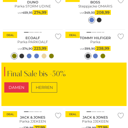
DUNO
BOSS
Parka STORM UDINE
Steppjacke OMARIS
274,99
208,99
459,95
349,00
UVP
UVP
Nachhaltig
Große Größen
DEAL
DEAL
ECOALF
TOMMY HILFIGER
Parka PARKOALF
Parka
223,99
238,99
374,90
399,90
UVP
UVP
Final Sale bis -50%
DAMEN
HERREN
SCHUHE
TASCHEN
Nachhaltig
Nachhaltig
DEAL
DEAL
JACK & JONES
JACK & JONES
Parka JJEKEEN
Parka JJEKEEN
77,99
77,99
129,99
129,99