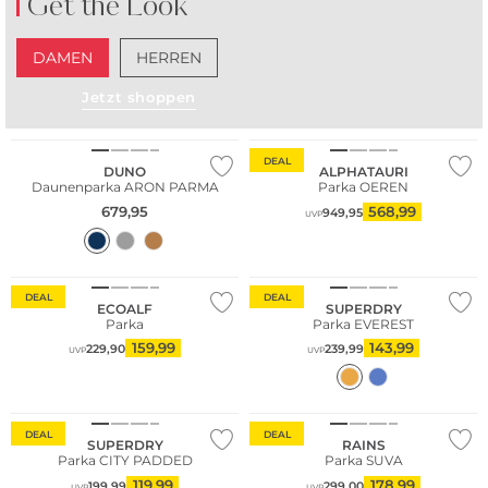
Get the Look
DAMEN
HERREN
Jetzt shoppen
DEAL
DUNO
ALPHATAURI
Daunenparka ARON PARMA
Parka OEREN
679,95
568,99
949,95
UVP
Nachhaltig
DEAL
DEAL
ECOALF
SUPERDRY
Parka
Parka EVEREST
159,99
143,99
229,90
239,99
UVP
UVP
DEAL
DEAL
SUPERDRY
RAINS
Parka CITY PADDED
Parka SUVA
119,99
178,99
199,99
299,00
UVP
UVP