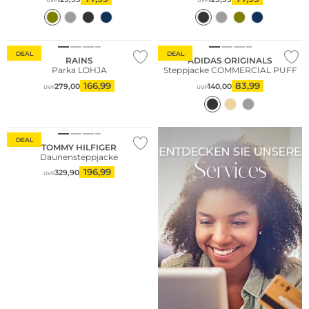
UVP
UVP
Nachhaltig
DEAL
DEAL
RAINS
ADIDAS ORIGINALS
Parka LOHJA
Steppjacke COMMERCIAL PUFF
166,99
83,99
279,00
140,00
UVP
UVP
Große Größen
Nachhaltig
DEAL
TOMMY HILFIGER
Daunensteppjacke
196,99
329,90
UVP