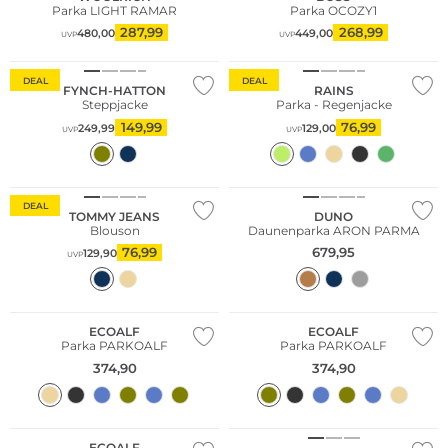
Parka LIGHT RAMAR
Parka OCOZY1
287,99
268,99
480,00
449,00
UVP
UVP
Große Größen
DEAL
DEAL
FYNCH-HATTON
RAINS
Steppjacke
Parka - Regenjacke
149,99
76,99
249,99
129,00
UVP
UVP
Nachhaltig
NEU
DEAL
TOMMY JEANS
DUNO
Blouson
Daunenparka ARON PARMA
76,99
679,95
129,90
UVP
NEU
NEU
Nachhaltig
Nachhaltig
ECOALF
ECOALF
Parka PARKOALF
Parka PARKOALF
374,90
374,90
NEU
Nachhaltig
NEU
ECOALF