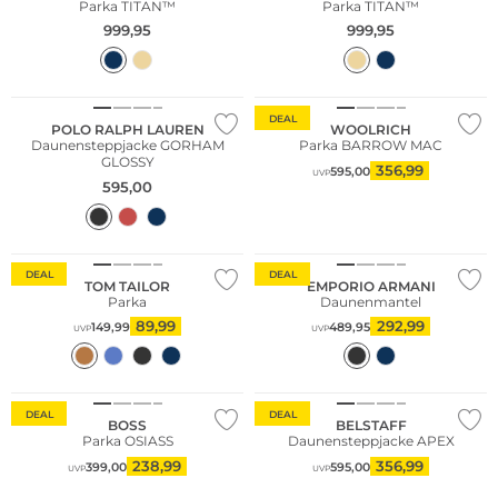
Parka TITAN™
Parka TITAN™
999,95
999,95
DEAL
POLO RALPH LAUREN
WOOLRICH
Daunensteppjacke GORHAM
Parka BARROW MAC
GLOSSY
356,99
595,00
UVP
595,00
DEAL
DEAL
TOM TAILOR
EMPORIO ARMANI
Parka
Daunenmantel
89,99
292,99
149,99
489,95
UVP
UVP
DEAL
DEAL
BOSS
BELSTAFF
Parka OSIASS
Daunensteppjacke APEX
238,99
356,99
399,00
595,00
UVP
UVP