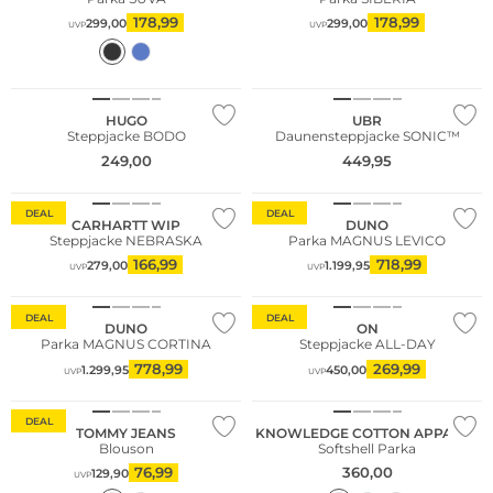
178,99
178,99
299,00
299,00
UVP
UVP
HUGO
UBR
Steppjacke BODO
Daunensteppjacke SONIC™
249,00
449,95
DEAL
DEAL
CARHARTT WIP
DUNO
Steppjacke NEBRASKA
Parka MAGNUS LEVICO
166,99
718,99
279,00
1.199,95
UVP
UVP
DEAL
DEAL
DUNO
ON
Parka MAGNUS CORTINA
Steppjacke ALL-DAY
778,99
269,99
1.299,95
450,00
UVP
UVP
Nachhaltig
DEAL
TOMMY JEANS
KNOWLEDGE COTTON APPAREL
Blouson
Softshell Parka
76,99
360,00
129,90
UVP