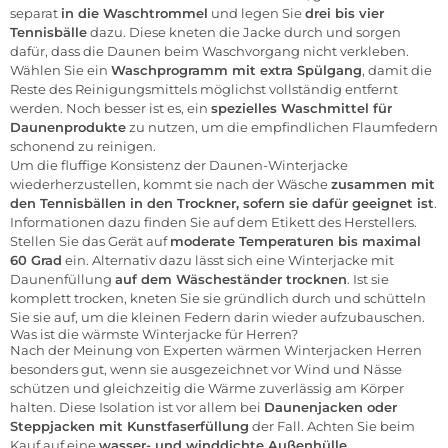
separat
in die Waschtrommel
und legen Sie
drei bis vier
Tennisbälle
dazu. Diese kneten die Jacke durch und sorgen
dafür, dass die Daunen beim Waschvorgang nicht verkleben.
Wählen Sie ein
Waschprogramm mit extra Spülgang
, damit die
Reste des Reinigungsmittels möglichst vollständig entfernt
werden. Noch besser ist es, ein
spezielles Waschmittel für
Daunenprodukte
zu nutzen, um die empfindlichen Flaumfedern
schonend zu reinigen.
Um die fluffige Konsistenz der Daunen-Winterjacke
wiederherzustellen, kommt sie nach der Wäsche
zusammen mit
den Tennisbällen in den Trockner, sofern sie dafür geeignet ist
.
Informationen dazu finden Sie auf dem Etikett des Herstellers.
Stellen Sie das Gerät auf
moderate Temperaturen bis maximal
60 Grad
ein. Alternativ dazu lässt sich eine Winterjacke mit
Daunenfüllung
auf dem Wäscheständer trocknen
. Ist sie
komplett trocken, kneten Sie sie gründlich durch und schütteln
Sie sie auf, um die kleinen Federn darin wieder aufzubauschen.
Was ist die wärmste Winterjacke für Herren?
Nach der Meinung von Experten wärmen Winterjacken Herren
besonders gut, wenn sie ausgezeichnet vor Wind und Nässe
schützen und gleichzeitig die Wärme zuverlässig am Körper
halten. Diese Isolation ist vor allem bei
Daunenjacken oder
Steppjacken mit Kunstfaserfüllung
der Fall. Achten Sie beim
Kauf auf eine
wasser- und winddichte Außenhülle,