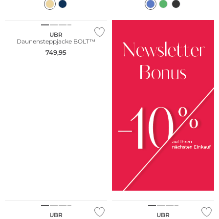
UBR
Daunensteppjacke BOLT™
749,95
UBR
UBR