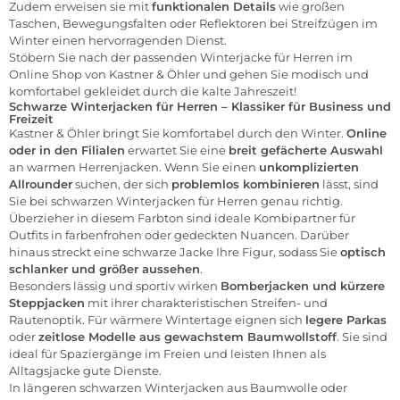
Zudem erweisen sie mit
funktionalen Details
wie großen
Taschen, Bewegungsfalten oder Reflektoren bei Streifzügen im
Winter einen hervorragenden Dienst.
Stöbern Sie nach der passenden
Winterjacke
für Herren im
Online Shop von Kastner & Öhler
und gehen Sie modisch und
komfortabel gekleidet durch die kalte Jahreszeit!
Schwarze Winterjacken für Herren – Klassiker für Business und
Freizeit
Kastner & Öhler
bringt Sie komfortabel durch den Winter.
Online
oder in den Filialen
erwartet Sie eine
breit gefächerte Auswahl
an warmen Herrenjacken. Wenn Sie einen
unkomplizierten
Allrounder
suchen, der sich
problemlos kombinieren
lässt, sind
Sie bei schwarzen Winterjacken für
Herren
genau richtig.
Überzieher in diesem Farbton sind ideale Kombipartner für
Outfits in farbenfrohen oder gedeckten Nuancen. Darüber
hinaus streckt eine schwarze Jacke Ihre Figur, sodass Sie
optisch
schlanker und größer aussehen
.
Besonders lässig und sportiv wirken
Bomberjacken und kürzere
Steppjacken
mit ihrer charakteristischen Streifen- und
Rautenoptik. Für wärmere Wintertage eignen sich
legere Parkas
oder
zeitlose Modelle aus gewachstem Baumwollstoff
. Sie sind
ideal für Spaziergänge im Freien und leisten Ihnen als
Alltagsjacke gute Dienste.
In längeren schwarzen Winterjacken aus Baumwolle oder