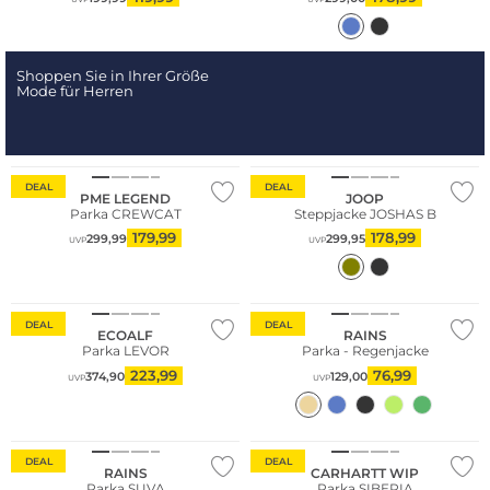
Shoppen Sie in Ihrer Größe
Mode für Herren
DEAL
DEAL
PME LEGEND
JOOP
Parka CREWCAT
Steppjacke JOSHAS B
179,99
178,99
299,99
299,95
UVP
UVP
Nachhaltig
DEAL
DEAL
ECOALF
RAINS
Parka LEVOR
Parka - Regenjacke
223,99
76,99
374,90
129,00
UVP
UVP
DEAL
DEAL
RAINS
CARHARTT WIP
Parka SUVA
Parka SIBERIA