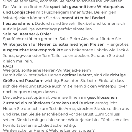
Sind Sie sehr aktiv, kommen Sie nicht so schnell ins Schwitzen.
Des Weiteren finden Sie
sportlich geschnittene
Winterparkas
und Longjacken
mit kuscheligem Innenfutter. Bei einigen
Winterjacken können Sie das
Innenfutter bei Bedarf
herausnehmen
. Dadurch sind Sie sehr flexibel und können sich
auf die jeweilige Wetterlage perfekt einstellen.
Sale bei Kastner & Öhler
Sparfüchse stöbern gerne im
Sale
. Beim Abverkauf finden Sie
Winterjacken für Herren zu extra niedrigen Preisen
. Hier gibt es
ausgesuchte Markenprodukte
von bekannten Labeln wie
Jack &
Jones
,
ragwear
oder
Tom Tailor
zu entdecken. Schauen Sie doch
gleich mal rein.
FAQs
Wie groß sollte eine Herren-Winterjacke sein?
Damit die Winterjacke Herren
optimal wärmt
, sind die
richtige
Größe und Passform
wichtig. Beachten Sie beim Einkauf, dass
sich die Kleidungsstücke auch mit einem dicken Winterpullover
noch bequem tragen lassen.
Die Jacke passt optimal, wenn sie Ihnen im
geschlossenen
Zustand ein müheloses Strecken und Bücken
ermöglicht.
Heben Sie danach zum Test die Arme, strecken Sie sie seitlich aus
und kreuzen Sie sie anschließend vor der Brust. Zum Schluss
setzen Sie sich mit geschlossener Winterjacke hin. Fühlt sich alles
komfortabel an, sitzt die Jacke richtig.
Winterjacke für Herren: Welche Länge ist ideal?