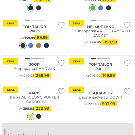
489,95
360,00
UVP
UVP
DEAL
DEAL
TOM TAILOR
HELMUT LANG
Parka
Daunenparka ARCTIC LAYERED
JACKET
89,99
149,99
UVP
1.198,99
1.999,95
UVP
Große Größen
DEAL
DEAL
JOOP
TOM TAILOR
Steppparka CHADWIK
Parka
268,99
149,99
449,95
249,99
UVP
UVP
DEAL
DEAL
RAINS
DSQUARED2
Parka ALTA LONG PUFFER
Daunenjacke 3D DOWN
CARGO J
593,99
990,00
UVP
238,99
399,95
UVP