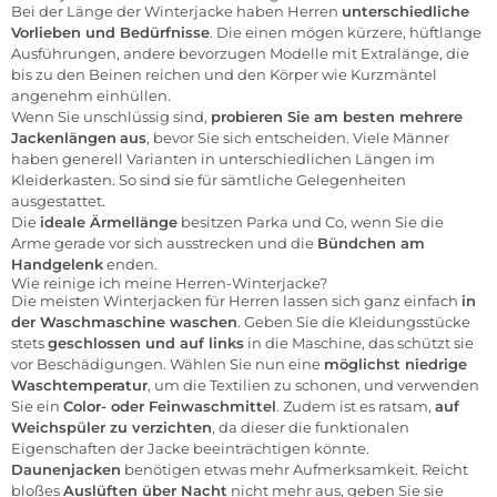
Bei der Länge der Winterjacke haben Herren
unterschiedliche
Vorlieben und Bedürfnisse
. Die einen mögen kürzere, hüftlange
Ausführungen, andere bevorzugen Modelle mit Extralänge, die
bis zu den Beinen reichen und den Körper wie Kurzmäntel
angenehm einhüllen.
Wenn Sie unschlüssig sind,
probieren Sie am besten mehrere
Jackenlängen
aus
, bevor Sie sich entscheiden. Viele Männer
haben generell Varianten in unterschiedlichen Längen im
Kleiderkasten. So sind sie für sämtliche Gelegenheiten
ausgestattet.
Die
ideale Ärmellänge
besitzen
Parka
und Co, wenn Sie die
Arme gerade vor sich ausstrecken und die
Bündchen am
Handgelenk
enden.
Wie reinige ich meine Herren-Winterjacke?
Die meisten Winterjacken für
Herren
lassen sich ganz einfach
in
der Waschmaschine waschen
. Geben Sie die Kleidungsstücke
stets
geschlossen und auf links
in die Maschine, das schützt sie
vor Beschädigungen. Wählen Sie nun eine
möglichst niedrige
Waschtemperatur
, um die Textilien zu schonen, und verwenden
Sie ein
Color- oder Feinwaschmittel
. Zudem ist es ratsam,
auf
Weichspüler zu verzichten
, da dieser die funktionalen
Eigenschaften der Jacke beeinträchtigen könnte.
Daunenjacken
benötigen etwas mehr Aufmerksamkeit. Reicht
bloßes
Auslüften über Nacht
nicht mehr aus, geben Sie sie