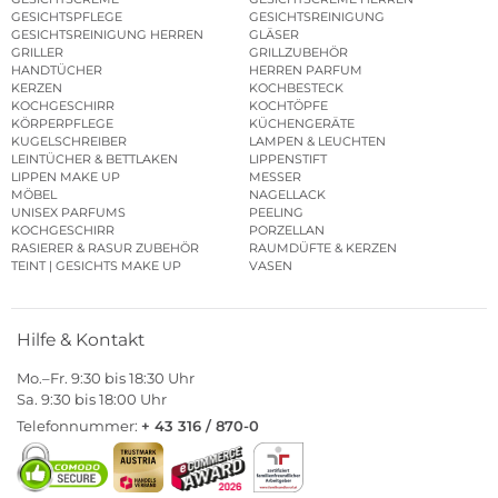
GESICHTSPFLEGE
GESICHTSREINIGUNG
GESICHTSREINIGUNG HERREN
GLÄSER
GRILLER
GRILLZUBEHÖR
HANDTÜCHER
HERREN PARFUM
KERZEN
KOCHBESTECK
KOCHGESCHIRR
KOCHTÖPFE
KÖRPERPFLEGE
KÜCHENGERÄTE
KUGELSCHREIBER
LAMPEN & LEUCHTEN
LEINTÜCHER & BETTLAKEN
LIPPENSTIFT
LIPPEN MAKE UP
MESSER
MÖBEL
NAGELLACK
UNISEX PARFUMS
PEELING
KOCHGESCHIRR
PORZELLAN
RASIERER & RASUR ZUBEHÖR
RAUMDÜFTE & KERZEN
TEINT | GESICHTS MAKE UP
VASEN
Hilfe & Kontakt
Mo.–Fr. 9:30 bis 18:30 Uhr
Sa. 9:30 bis 18:00 Uhr
Telefonnummer:
+ 43 316 / 870-0