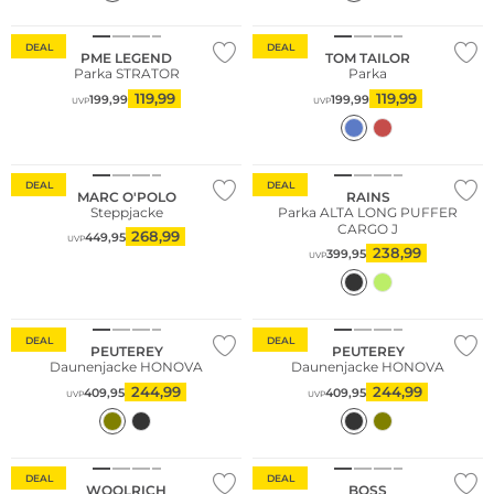
DEAL
DEAL
PME LEGEND
TOM TAILOR
Parka STRATOR
Parka
119,99
119,99
199,99
199,99
UVP
UVP
Nachhaltig
DEAL
DEAL
MARC O'POLO
RAINS
Steppjacke
Parka ALTA LONG PUFFER
CARGO J
268,99
449,95
UVP
238,99
399,95
UVP
DEAL
DEAL
PEUTEREY
PEUTEREY
Daunenjacke HONOVA
Daunenjacke HONOVA
244,99
244,99
409,95
409,95
UVP
UVP
DEAL
DEAL
WOOLRICH
BOSS