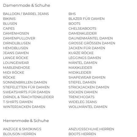
Damenmode & Schuhe
BALLOON / BARREL JEANS
BHS
BIKINIS
BLAZER FÜR DAMEN
BLUSEN
BOOTS
CAPES
CHELSEABOOTS
DAMENHOSEN
DAMENKLEIDER
DAMENPULLOVER
DAUNENMÄNTEL DAMEN
DIRNDLBLUSEN
GROSSE GRÖSSEN DAMEN
HEMDBLUSEN
JACKEN FÜR DAMEN
JEANS DAMEN
KURZE RÖCKE
LANGE RÖCKE
LEGGINGS DAMEN
LOUNGEWEAR
MÄNTEL DAMEN
MARLENEHOSE
MAXIKLEIDER
MIDI RÖCKE
MIDIKLEIDER
RÖCKE
SHAPEWEAR DAMEN
SONNENBRILLEN DAMEN
STIEFEL DAMEN
STIEFELETTEN FÜR DAMEN
STRICKJACKEN DAMEN
SWEATSHIRTS FÜR DAMEN
SOCKEN DAMEN
DIRNDL & TRACHTENKLEIDER
TRENCHCOATS
T-SHIRTS DAMEN
WIDELEG JEANS
WINTERJACKEN DAMEN
WOLLMÄNTEL DAMEN
Herrenmode & Schuhe
ANZÜGE & SMOKINGS
ANZUGSSCHUHE HERREN
BLOUSON HERREN
BOOTS HERREN