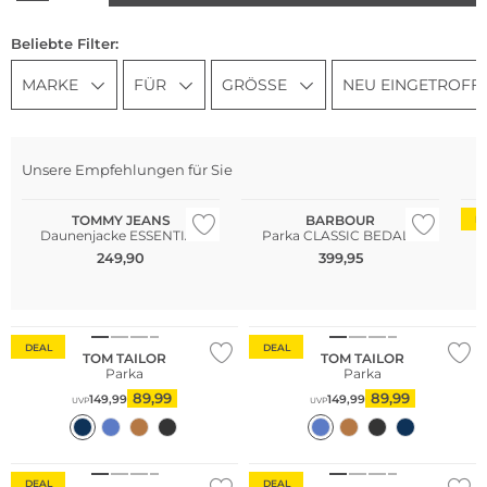
Beliebte Filter:
MARKE
FÜR
GRÖSSE
NEU EINGETROFF
Unsere Empfehlungen für Sie
Bestseller
TOMMY JEANS
BARBOUR
D
Daunenjacke ESSENTIAL
Parka CLASSIC BEDALE
249,90
399,95
DEAL
DEAL
TOM TAILOR
TOM TAILOR
Parka
Parka
89,99
89,99
149,99
149,99
UVP
UVP
Nachhaltig
DEAL
DEAL