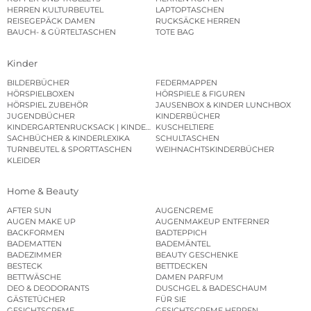
HERREN KULTURBEUTEL
LAPTOPTASCHEN
REISEGEPÄCK DAMEN
RUCKSÄCKE HERREN
BAUCH- & GÜRTELTASCHEN
TOTE BAG
Kinder
BILDERBÜCHER
FEDERMAPPEN
HÖRSPIELBOXEN
HÖRSPIELE & FIGUREN
HÖRSPIEL ZUBEHÖR
JAUSENBOX & KINDER LUNCHBOX
JUGENDBÜCHER
KINDERBÜCHER
KINDERGARTENRUCKSACK | KINDERGARTENBEUTEL
KUSCHELTIERE
SACHBÜCHER & KINDERLEXIKA
SCHULTASCHEN
TURNBEUTEL & SPORTTASCHEN
WEIHNACHTSKINDERBÜCHER
KLEIDER
Home & Beauty
AFTER SUN
AUGENCREME
AUGEN MAKE UP
AUGENMAKEUP ENTFERNER
BACKFORMEN
BADTEPPICH
BADEMATTEN
BADEMÄNTEL
BADEZIMMER
BEAUTY GESCHENKE
BESTECK
BETTDECKEN
BETTWÄSCHE
DAMEN PARFUM
DEO & DEODORANTS
DUSCHGEL & BADESCHAUM
GÄSTETÜCHER
FÜR SIE
GESICHTSCREME
GESICHTSCREME HERREN