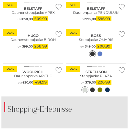
DEAL
DEAL
BELSTAFF
BELSTAFF
Daunensteppjacke APEX
Daunenparka PENDULUM
509,99
596,99
850,00
995,00
UVP
UVP
Nachhaltig
DEAL
DEAL
HUGO
BOSS
Daunensteppjacke BIRON
Steppjacke OMARIS
238,99
208,99
399,00
349,00
UVP
UVP
DEAL
DEAL
WOOLRICH
STRELLSON
Daunenparka ARCTIC
Steppjacke PLAZA
491,99
226,99
820,00
379,00
UVP
UVP
Shopping-Erlebnisse