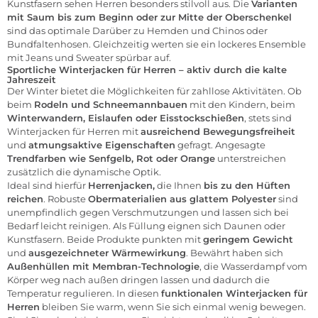
Kunstfasern sehen Herren besonders stilvoll aus. Die
Varianten
mit Saum bis zum Beginn oder zur Mitte der Oberschenkel
sind das optimale Darüber zu
Hemden
und
Chinos
oder
Bundfaltenhosen. Gleichzeitig werten sie ein lockeres Ensemble
mit
Jeans
und
Sweater
spürbar auf.
Sportliche Winterjacken für Herren – aktiv durch die kalte
Jahreszeit
Der Winter bietet die Möglichkeiten für zahllose Aktivitäten. Ob
beim
Rodeln und Schneemannbauen
mit den Kindern, beim
Winterwandern, Eislaufen oder Eisstockschießen
, stets sind
Winterjacken für
Herren
mit
ausreichend Bewegungsfreiheit
und
atmungsaktive Eigenschaften
gefragt. Angesagte
Trendfarben wie Senfgelb, Rot oder Orange
unterstreichen
zusätzlich die dynamische Optik.
Ideal sind hierfür
Herrenjacken,
die Ihnen
bis zu den Hüften
reichen
. Robuste
Obermaterialien aus glattem Polyester
sind
unempfindlich gegen Verschmutzungen und lassen sich bei
Bedarf leicht reinigen. Als Füllung eignen sich Daunen oder
Kunstfasern. Beide Produkte punkten mit
geringem Gewicht
und
ausgezeichneter Wärmewirkung
. Bewährt haben sich
Außenhüllen mit Membran-Technologie
, die Wasserdampf vom
Körper weg nach außen dringen lassen und dadurch die
Temperatur regulieren. In diesen
funktionalen Winterjacken für
Herren
bleiben Sie warm, wenn Sie sich einmal wenig bewegen.