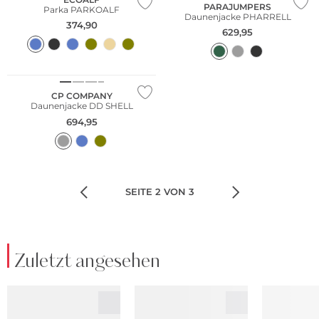
PARAJUMPERS
Parka PARKOALF
Daunenjacke PHARRELL
374,90
629,95
NEU
CP COMPANY
Daunenjacke DD SHELL
694,95
SEITE 2 VON 3
Zuletzt angesehen