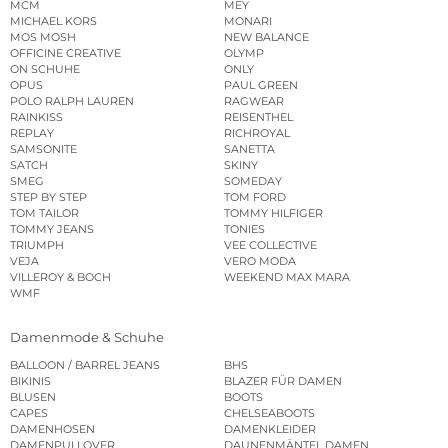
MCM
MEY
MICHAEL KORS
MONARI
MOS MOSH
NEW BALANCE
OFFICINE CREATIVE
OLYMP
ON SCHUHE
ONLY
OPUS
PAUL GREEN
POLO RALPH LAUREN
RAGWEAR
RAINKISS
REISENTHEL
REPLAY
RICHROYAL
SAMSONITE
SANETTA
SATCH
SKINY
SMEG
SOMEDAY
STEP BY STEP
TOM FORD
TOM TAILOR
TOMMY HILFIGER
TOMMY JEANS
TONIES
TRIUMPH
VEE COLLECTIVE
VEJA
VERO MODA
VILLEROY & BOCH
WEEKEND MAX MARA
WMF
Damenmode & Schuhe
BALLOON / BARREL JEANS
BHS
BIKINIS
BLAZER FÜR DAMEN
BLUSEN
BOOTS
CAPES
CHELSEABOOTS
DAMENHOSEN
DAMENKLEIDER
DAMENPULLOVER
DAUNENMÄNTEL DAMEN