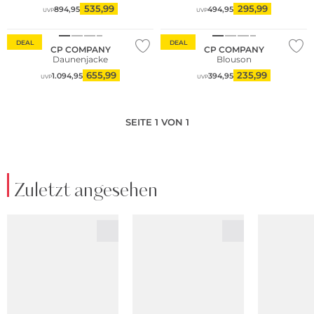
535,99
295,99
894,95
494,95
UVP
UVP
DEAL
DEAL
CP COMPANY
CP COMPANY
Daunenjacke
Blouson
655,99
235,99
1.094,95
394,95
UVP
UVP
SEITE 1 VON 1
Zuletzt angesehen