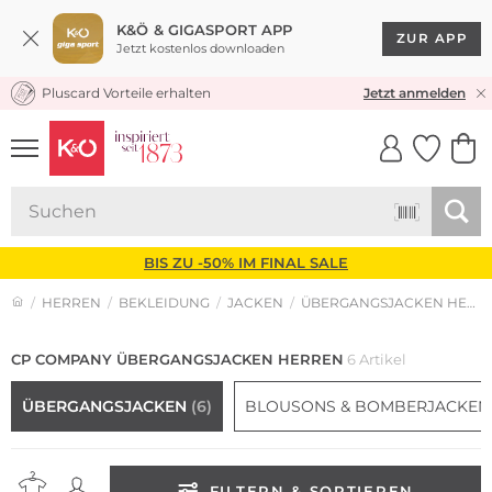
K&Ö & GIGASPORT APP
ZUR APP
Jetzt kostenlos downloaden
Pluscard Vorteile erhalten
KOSTENLOSER VERSAND* & RÜCKVERSAND
Jetzt anmelden
UNSERE APP
CLICK &
CLICK &
COLLECT
RESERVE
BIS ZU -50% IM FINAL SALE
HERREN
BEKLEIDUNG
JACKEN
ÜBERGANGSJACKEN HERREN
CP COMPANY ÜBERGANGSJACKEN HERREN
6 Artikel
ÜBERGANGSJACKEN
(6)
BLOUSONS & BOMBERJACKE
FILTERN & SORTIEREN