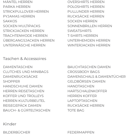
MÄNTEL HERREN
OVERSHIRTS HERREN
PARKA HERREN
POLOSHIRTS HERREN
STRICKPULLOVER HERREN
PULLUNDER HERREN
PYJAMAS HERREN
RUCKSÄCKE HERREN
SAKKOS
SOCKEN HERREN
SOCKEN MULTIPACKS
SONNENBRILLEN HERREN
STRICKJACKEN HERREN
SWEATSHIRTS
TRACHTENMODE HERREN
T-SHIRTS HERREN
ÜBERGANGSJACKEN HERREN
UNTERHEMDEN HERREN
UNTERWÄSCHE HERREN
WINTERJACKEN HERREN
Taschen & Accessoires
DAMENTASCHEN
BAUCHTASCHEN DAMEN
CLUTCHES UND MINIBAGS
CROSSBODY BAGS
DAMENRUCKSÄCKE
DAMENSCHALS & DAMENTÜCHER
SHOPPER
GELDBÖRSEN DAMEN
HANDSCHUHE DAMEN
HANDTASCHEN
HERREN REISETASCHEN
HARTSCHALENKOFFER
KOFFER UND TROLLEYS
HERREN KOFFER
HERREN KULTURBEUTEL
LAPTOPTASCHEN
REISEGEPÄCK DAMEN
RUCKSÄCKE HERREN
BAUCH- & GÜRTELTASCHEN
TOTE BAG
Kinder
BILDERBÜCHER
FEDERMAPPEN