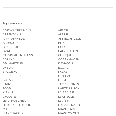
Topmarken
ADIDAS ORIGINALS
AESOP
AFFENZAHN
ALESSI
ARMANI/PRIVÉ
ARMEDANGELS
BARBOUR
BDK
BIRKENSTOCK
BOSS
BRAX
CALVIN KLEIN
CALVIN KLEIN JEANS
CLINIQUE
COMMA
COPENHAGEN
DR. MARTENS
DRYKORN
DYSON
ECOALF
ERGOBAG
FALKE
FRED PERRY
GOT BAG
GUESS
HUGO
IZIPIZI
JACK & JONES
JOOP!
KAPTEN & SON
KIEHL’S
LA PRAIRIE
LACOSTE
LE CREUSET
LENA HOSCHEK
LEVI’S®
LIEBESKIND BERLIN
LUISA CERANO
MAC
MARC CAIN
MARC JACOBS
MARC O’POLO