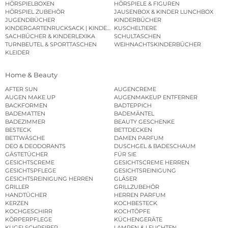
HÖRSPIELBOXEN
HÖRSPIELE & FIGUREN
HÖRSPIEL ZUBEHÖR
JAUSENBOX & KINDER LUNCHBOX
JUGENDBÜCHER
KINDERBÜCHER
KINDERGARTENRUCKSACK | KINDERGARTENBEUTEL
KUSCHELTIERE
SACHBÜCHER & KINDERLEXIKA
SCHULTASCHEN
TURNBEUTEL & SPORTTASCHEN
WEIHNACHTSKINDERBÜCHER
KLEIDER
Home & Beauty
AFTER SUN
AUGENCREME
AUGEN MAKE UP
AUGENMAKEUP ENTFERNER
BACKFORMEN
BADTEPPICH
BADEMATTEN
BADEMÄNTEL
BADEZIMMER
BEAUTY GESCHENKE
BESTECK
BETTDECKEN
BETTWÄSCHE
DAMEN PARFUM
DEO & DEODORANTS
DUSCHGEL & BADESCHAUM
GÄSTETÜCHER
FÜR SIE
GESICHTSCREME
GESICHTSCREME HERREN
GESICHTSPFLEGE
GESICHTSREINIGUNG
GESICHTSREINIGUNG HERREN
GLÄSER
GRILLER
GRILLZUBEHÖR
HANDTÜCHER
HERREN PARFUM
KERZEN
KOCHBESTECK
KOCHGESCHIRR
KOCHTÖPFE
KÖRPERPFLEGE
KÜCHENGERÄTE
KUGELSCHREIBER
LAMPEN & LEUCHTEN