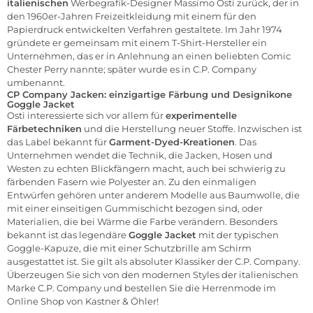
italienischen
Werbegrafik-Designer Massimo Osti zurück, der in
den 1960er-Jahren Freizeitkleidung mit einem für den
Papierdruck entwickelten Verfahren gestaltete. Im Jahr 1974
gründete er gemeinsam mit einem T-Shirt-Hersteller ein
Unternehmen, das er in Anlehnung an einen beliebten Comic
Chester Perry nannte; später wurde es in C.P. Company
umbenannt.
CP Company Jacken: einzigartige Färbung und Designikone
Goggle Jacket
Osti interessierte sich vor allem für
experimentelle
Färbetechniken
und die Herstellung neuer Stoffe. Inzwischen ist
das Label bekannt für
Garment-Dyed-Kreationen
. Das
Unternehmen wendet die Technik, die
Jacken
,
Hosen
und
Westen zu echten Blickfängern macht, auch bei schwierig zu
färbenden Fasern wie Polyester an. Zu den einmaligen
Entwürfen gehören unter anderem Modelle aus Baumwolle, die
mit einer einseitigen Gummischicht bezogen sind, oder
Materialien, die bei Wärme die Farbe verändern
.
Besonders
bekannt ist das legendäre
Goggle Jacket
mit der typischen
Goggle-Kapuze, die mit einer Schutzbrille am Schirm
ausgestattet ist. Sie gilt als absoluter Klassiker der C.P. Company.
Überzeugen Sie sich von den modernen Styles der italienischen
Marke C.P. Company und bestellen Sie die
Herrenmode
im
Online Shop von Kastner & Öhler!