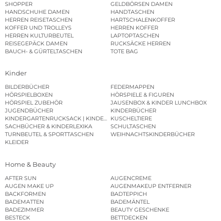
SHOPPER
GELDBÖRSEN DAMEN
HANDSCHUHE DAMEN
HANDTASCHEN
HERREN REISETASCHEN
HARTSCHALENKOFFER
KOFFER UND TROLLEYS
HERREN KOFFER
HERREN KULTURBEUTEL
LAPTOPTASCHEN
REISEGEPÄCK DAMEN
RUCKSÄCKE HERREN
BAUCH- & GÜRTELTASCHEN
TOTE BAG
Kinder
BILDERBÜCHER
FEDERMAPPEN
HÖRSPIELBOXEN
HÖRSPIELE & FIGUREN
HÖRSPIEL ZUBEHÖR
JAUSENBOX & KINDER LUNCHBOX
JUGENDBÜCHER
KINDERBÜCHER
KINDERGARTENRUCKSACK | KINDERGARTENBEUTEL
KUSCHELTIERE
SACHBÜCHER & KINDERLEXIKA
SCHULTASCHEN
TURNBEUTEL & SPORTTASCHEN
WEIHNACHTSKINDERBÜCHER
KLEIDER
Home & Beauty
AFTER SUN
AUGENCREME
AUGEN MAKE UP
AUGENMAKEUP ENTFERNER
BACKFORMEN
BADTEPPICH
BADEMATTEN
BADEMÄNTEL
BADEZIMMER
BEAUTY GESCHENKE
BESTECK
BETTDECKEN