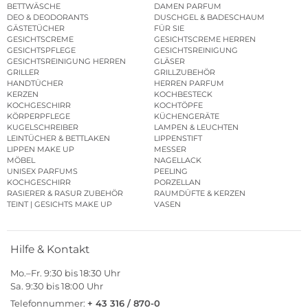
BETTWÄSCHE
DAMEN PARFUM
DEO & DEODORANTS
DUSCHGEL & BADESCHAUM
GÄSTETÜCHER
FÜR SIE
GESICHTSCREME
GESICHTSCREME HERREN
GESICHTSPFLEGE
GESICHTSREINIGUNG
GESICHTSREINIGUNG HERREN
GLÄSER
GRILLER
GRILLZUBEHÖR
HANDTÜCHER
HERREN PARFUM
KERZEN
KOCHBESTECK
KOCHGESCHIRR
KOCHTÖPFE
KÖRPERPFLEGE
KÜCHENGERÄTE
KUGELSCHREIBER
LAMPEN & LEUCHTEN
LEINTÜCHER & BETTLAKEN
LIPPENSTIFT
LIPPEN MAKE UP
MESSER
MÖBEL
NAGELLACK
UNISEX PARFUMS
PEELING
KOCHGESCHIRR
PORZELLAN
RASIERER & RASUR ZUBEHÖR
RAUMDÜFTE & KERZEN
TEINT | GESICHTS MAKE UP
VASEN
Hilfe & Kontakt
Mo.–Fr. 9:30 bis 18:30 Uhr
Sa. 9:30 bis 18:00 Uhr
Telefonnummer:
+ 43 316 / 870-0