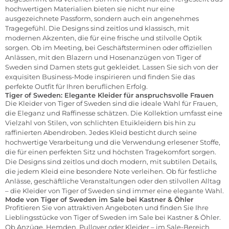
hochwertigen Materialien bieten sie nicht nur eine
ausgezeichnete Passform, sondern auch ein angenehmes
Tragegefühl. Die Designs sind zeitlos und klassisch, mit
modernen Akzenten, die für eine frische und stilvolle Optik
sorgen. Ob im Meeting, bei Geschäftsterminen oder offiziellen
Anlässen, mit den Blazern und Hosenanzügen von Tiger of
Sweden sind Damen stets gut gekleidet. Lassen Sie sich von der
exquisiten Business-Mode inspirieren und finden Sie das
perfekte Outfit für Ihren beruflichen Erfolg.
Tiger of Sweden: Elegante Kleider für anspruchsvolle Frauen
Die
Kleider
von Tiger of Sweden sind die ideale Wahl für Frauen,
die Eleganz und Raffinesse schätzen. Die Kollektion umfasst eine
Vielzahl von Stilen, von schlichten Etuikleidern bis hin zu
raffinierten Abendroben. Jedes Kleid besticht durch seine
hochwertige Verarbeitung und die Verwendung erlesener Stoffe,
die für einen perfekten Sitz und höchsten Tragekomfort sorgen.
Die Designs sind zeitlos und doch modern, mit subtilen Details,
die jedem Kleid eine besondere Note verleihen. Ob für festliche
Anlässe, geschäftliche Veranstaltungen oder den stilvollen Alltag
– die Kleider von Tiger of Sweden sind immer eine elegante Wahl.
Mode von Tiger of Sweden im Sale bei Kastner & Öhler
Profitieren Sie von attraktiven Angeboten und finden Sie Ihre
Lieblingsstücke von Tiger of Sweden im Sale bei Kastner & Öhler.
Ob Anzüge, Hemden, Pullover oder Kleider – im Sale-Bereich