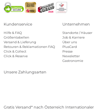
Kundenservice
Unternehmen
Hilfe & FAQ
Standorte / Häuser
Größentabellen
Job & Karriere
Versand & Lieferung
Über uns
Retouren & Reklamationen FAQ
PlusCard
Click & Collect
Presse
Click & Reserve
Newsletter
Gastronomie
Unsere Zahlungsarten
Klarna
Paypal
Mastercard
Visa
Diners
Eps
Shop
Applepay
Amazon
Gratis Versand* nach Österreich Internationaler