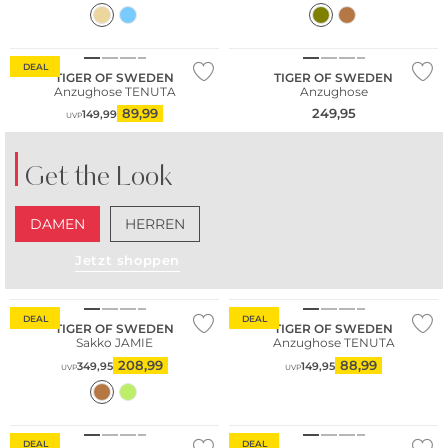
DEAL
TIGER OF SWEDEN
TIGER OF SWEDEN
Anzughose TENUTA
Anzughose
89,99
249,95
149,99
UVP
Get the Look
DAMEN
HERREN
Jetzt shoppen
DEAL
DEAL
TIGER OF SWEDEN
TIGER OF SWEDEN
Sakko JAMIE
Anzughose TENUTA
208,99
88,99
349,95
149,95
UVP
UVP
DEAL
DEAL