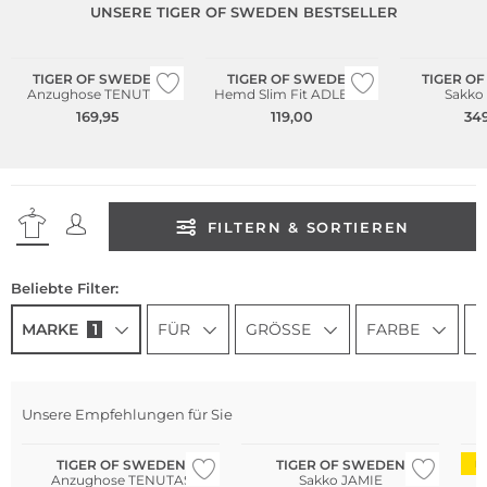
UNSERE TIGER OF SWEDEN BESTSELLER
Nachhaltig
Nachhaltig
TIGER OF SWEDEN
TIGER OF SWEDEN
TIGER O
Anzughose TENUTAS
Hemd Slim Fit ADLEY C
Sakko
169,95
119,00
349
FILTERN & SORTIEREN
Beliebte Filter:
MARKE
1
FÜR
GRÖSSE
FARBE
P
Unsere Empfehlungen für Sie
Nachhaltig
Nachhaltig
TIGER OF SWEDEN
TIGER OF SWEDEN
D
Anzughose TENUTAS
Sakko JAMIE