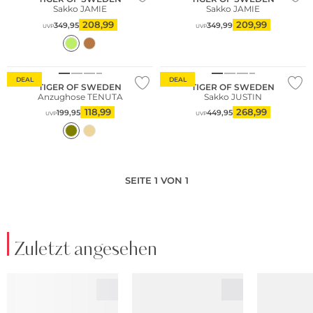
Sakko JAMIE
Sakko JAMIE
208,99
209,99
349,95
349,99
UVP
UVP
Nachhaltig
Nachhaltig
DEAL
DEAL
TIGER OF SWEDEN
TIGER OF SWEDEN
Anzughose TENUTA
Sakko JUSTIN
118,99
268,99
199,95
449,95
UVP
UVP
SEITE 1 VON 1
Zuletzt angesehen