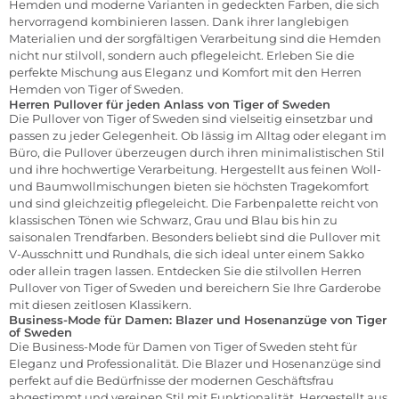
Hemden und moderne Varianten in gedeckten Farben, die sich
hervorragend kombinieren lassen. Dank ihrer langlebigen
Materialien und der sorgfältigen Verarbeitung sind die Hemden
nicht nur stilvoll, sondern auch pflegeleicht. Erleben Sie die
perfekte Mischung aus Eleganz und Komfort mit den Herren
Hemden von Tiger of Sweden.
Herren Pullover für jeden Anlass von Tiger of Sweden
Die
Pullover
von Tiger of Sweden sind vielseitig einsetzbar und
passen zu jeder Gelegenheit. Ob lässig im Alltag oder elegant im
Büro, die Pullover überzeugen durch ihren minimalistischen Stil
und ihre hochwertige Verarbeitung. Hergestellt aus feinen Woll-
und Baumwollmischungen bieten sie höchsten Tragekomfort
und sind gleichzeitig pflegeleicht. Die Farbenpalette reicht von
klassischen Tönen wie Schwarz, Grau und Blau bis hin zu
saisonalen Trendfarben. Besonders beliebt sind die Pullover mit
V-Ausschnitt und Rundhals, die sich ideal unter einem Sakko
oder allein tragen lassen. Entdecken Sie die stilvollen Herren
Pullover von Tiger of Sweden und bereichern Sie Ihre Garderobe
mit diesen zeitlosen Klassikern.
Business-Mode für Damen: Blazer und Hosenanzüge von Tiger
of Sweden
Die Business-Mode für Damen von Tiger of Sweden steht für
Eleganz und Professionalität. Die
Blazer
und
Hosenanzüge
sind
perfekt auf die Bedürfnisse der modernen Geschäftsfrau
abgestimmt und vereinen Stil mit Funktionalität. Hergestellt aus