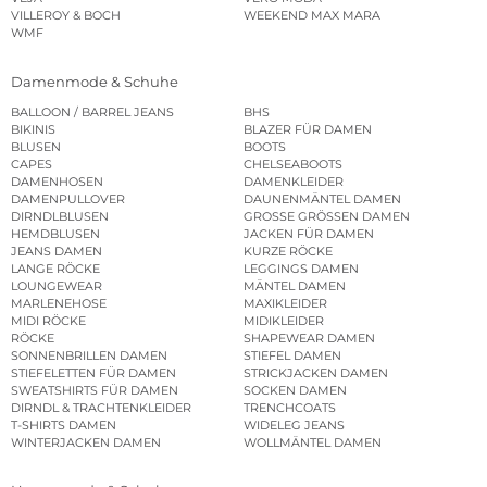
VILLEROY & BOCH
WEEKEND MAX MARA
WMF
Damenmode & Schuhe
BALLOON / BARREL JEANS
BHS
BIKINIS
BLAZER FÜR DAMEN
BLUSEN
BOOTS
CAPES
CHELSEABOOTS
DAMENHOSEN
DAMENKLEIDER
DAMENPULLOVER
DAUNENMÄNTEL DAMEN
DIRNDLBLUSEN
GROSSE GRÖSSEN DAMEN
HEMDBLUSEN
JACKEN FÜR DAMEN
JEANS DAMEN
KURZE RÖCKE
LANGE RÖCKE
LEGGINGS DAMEN
LOUNGEWEAR
MÄNTEL DAMEN
MARLENEHOSE
MAXIKLEIDER
MIDI RÖCKE
MIDIKLEIDER
RÖCKE
SHAPEWEAR DAMEN
SONNENBRILLEN DAMEN
STIEFEL DAMEN
STIEFELETTEN FÜR DAMEN
STRICKJACKEN DAMEN
SWEATSHIRTS FÜR DAMEN
SOCKEN DAMEN
DIRNDL & TRACHTENKLEIDER
TRENCHCOATS
T-SHIRTS DAMEN
WIDELEG JEANS
WINTERJACKEN DAMEN
WOLLMÄNTEL DAMEN