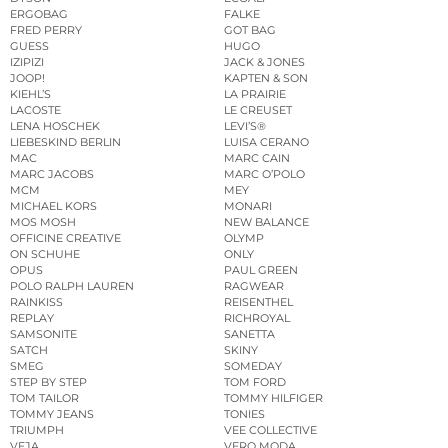
ERGOBAG
FALKE
FRED PERRY
GOT BAG
GUESS
HUGO
IZIPIZI
JACK & JONES
JOOP!
KAPTEN & SON
KIEHL’S
LA PRAIRIE
LACOSTE
LE CREUSET
LENA HOSCHEK
LEVI’S®
LIEBESKIND BERLIN
LUISA CERANO
MAC
MARC CAIN
MARC JACOBS
MARC O’POLO
MCM
MEY
MICHAEL KORS
MONARI
MOS MOSH
NEW BALANCE
OFFICINE CREATIVE
OLYMP
ON SCHUHE
ONLY
OPUS
PAUL GREEN
POLO RALPH LAUREN
RAGWEAR
RAINKISS
REISENTHEL
REPLAY
RICHROYAL
SAMSONITE
SANETTA
SATCH
SKINY
SMEG
SOMEDAY
STEP BY STEP
TOM FORD
TOM TAILOR
TOMMY HILFIGER
TOMMY JEANS
TONIES
TRIUMPH
VEE COLLECTIVE
VEJA
VERO MODA