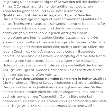
Regierung über. Heute ist
Tiger of Schweden
Teil der dänischen
Firma IC Companys und einer der größten schwedischen
Anbieter für gehobene und exklusive Herrenmode.
Qualität und Stil: Herren Anzüge von Tiger of Sweden
Die Herren Anzüge von Tiger of Sweden vereinen Qualität und
Stil auf höchstem Niveau. Die schwedische Marke ist bekannt für
ihre präzise Schneiderkunst und die Verwendung von
hochwertigen Materialien, die jeden Anzug zu einem
langlebigen und komfortablen Kleidungsstück machen. Ob
klassisch geschnittene Business-Anzüge oder moderne Slim-Fit-
Modelle, Tiger of Sweden bietet eine breite Palette an Stilen, die
jedem Geschmack und Anlass gerecht werden. Besonders
hervorzuheben sind die Details, wie sorgfältig verarbeitete Nähte
und elegante Futterstoffe, die den Anzügen eine zusätzliche
Note von Luxus verleihen. Entdecken Sie die Vielfalt der Herren
Anzüge von Tiger of Sweden und finden Sie das perfekte Modell
für Ihren nächsten großen Auftritt.
Tiger of Sweden: Zeitlose Hemden für Herren in hoher Qualität
Die Hemden von Tiger of Sweden zeichnen sich durch zeitloses
Design und höchste Qualität aus. Gefertigt aus feinsten Stoffen
bieten diese Hemden nicht nur einen eleganten Look, sondern
auch ein angenehmes Tragegefühl. Ob im Büro oder bei
besonderen Anlässen, die Hemden von Tiger of Sweden sind stets
die richtige Wahl. Die Kollektion umfasst klassische weiße