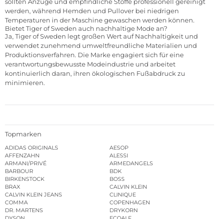
sollten Anzüge und empfindliche Stoffe professionell gereinigt
werden, während Hemden und Pullover bei niedrigen
Temperaturen in der Maschine gewaschen werden können.
Bietet Tiger of Sweden auch nachhaltige Mode an?
Ja, Tiger of Sweden legt großen Wert auf Nachhaltigkeit und
verwendet zunehmend umweltfreundliche Materialien und
Produktionsverfahren. Die Marke engagiert sich für eine
verantwortungsbewusste Modeindustrie und arbeitet
kontinuierlich daran, ihren ökologischen Fußabdruck zu
minimieren.
Topmarken
ADIDAS ORIGINALS
AESOP
AFFENZAHN
ALESSI
ARMANI/PRIVÉ
ARMEDANGELS
BARBOUR
BDK
BIRKENSTOCK
BOSS
BRAX
CALVIN KLEIN
CALVIN KLEIN JEANS
CLINIQUE
COMMA
COPENHAGEN
DR. MARTENS
DRYKORN
DYSON
ECOALF