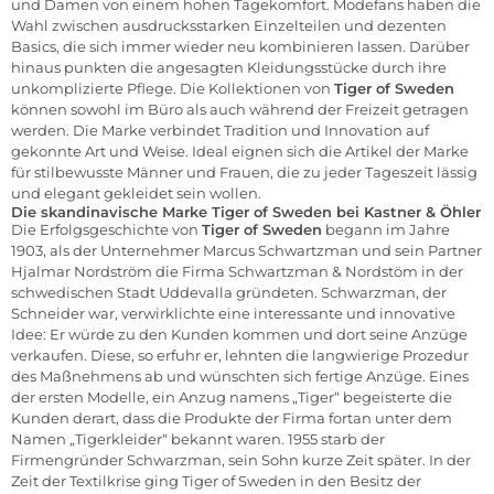
und Damen von einem hohen Tagekomfort. Modefans haben die
Wahl zwischen ausdrucksstarken Einzelteilen und dezenten
Basics, die sich immer wieder neu kombinieren lassen. Darüber
hinaus punkten die angesagten Kleidungsstücke durch ihre
unkomplizierte Pflege. Die Kollektionen von
Tiger of Sweden
können sowohl im Büro als auch während der Freizeit getragen
werden. Die Marke verbindet Tradition und Innovation auf
gekonnte Art und Weise. Ideal eignen sich die Artikel der Marke
für stilbewusste Männer und Frauen, die zu jeder Tageszeit lässig
und elegant gekleidet sein wollen.
Die skandinavische Marke Tiger of Sweden bei Kastner & Öhler
Die Erfolgsgeschichte von
Tiger of Sweden
begann im Jahre
1903, als der Unternehmer Marcus Schwartzman und sein Partner
Hjalmar Nordström die Firma Schwartzman & Nordstöm in der
schwedischen Stadt Uddevalla gründeten. Schwarzman, der
Schneider war, verwirklichte eine interessante und innovative
Idee: Er würde zu den Kunden kommen und dort seine Anzüge
verkaufen. Diese, so erfuhr er, lehnten die langwierige Prozedur
des Maßnehmens ab und wünschten sich fertige Anzüge. Eines
der ersten Modelle, ein Anzug namens „Tiger“ begeisterte die
Kunden derart, dass die Produkte der Firma fortan unter dem
Namen „Tigerkleider“ bekannt waren. 1955 starb der
Firmengründer Schwarzman, sein Sohn kurze Zeit später. In der
Zeit der Textilkrise ging Tiger of Sweden in den Besitz der