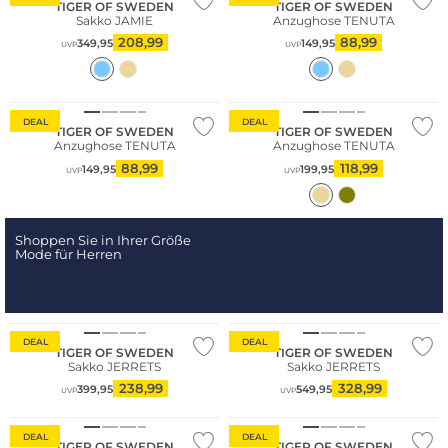
TIGER OF SWEDEN
TIGER OF SWEDEN
Sakko JAMIE
Anzughose TENUTA
208,99
88,99
349,95
149,95
UVP
UVP
Nachhaltig
Nachhaltig
DEAL
DEAL
TIGER OF SWEDEN
TIGER OF SWEDEN
Anzughose TENUTA
Anzughose TENUTA
88,99
118,99
149,95
199,95
UVP
UVP
Shoppen Sie in Ihrer Größe
Mode für Herren
DEAL
DEAL
TIGER OF SWEDEN
TIGER OF SWEDEN
Sakko JERRETS
Sakko JERRETS
238,99
328,99
399,95
549,95
UVP
UVP
DEAL
DEAL
TIGER OF SWEDEN
TIGER OF SWEDEN