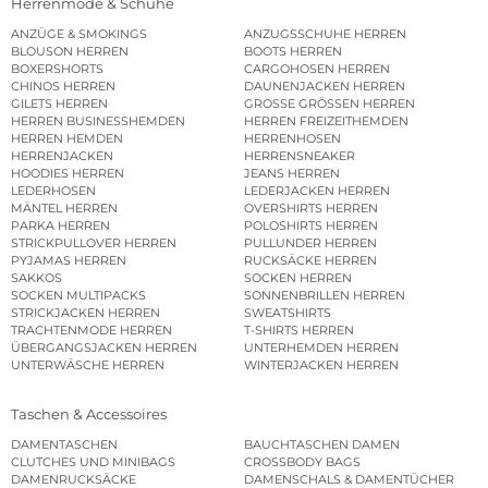
Herrenmode & Schuhe
ANZÜGE & SMOKINGS
ANZUGSSCHUHE HERREN
BLOUSON HERREN
BOOTS HERREN
BOXERSHORTS
CARGOHOSEN HERREN
CHINOS HERREN
DAUNENJACKEN HERREN
GILETS HERREN
GROSSE GRÖSSEN HERREN
HERREN BUSINESSHEMDEN
HERREN FREIZEITHEMDEN
HERREN HEMDEN
HERRENHOSEN
HERRENJACKEN
HERRENSNEAKER
HOODIES HERREN
JEANS HERREN
LEDERHOSEN
LEDERJACKEN HERREN
MÄNTEL HERREN
OVERSHIRTS HERREN
PARKA HERREN
POLOSHIRTS HERREN
STRICKPULLOVER HERREN
PULLUNDER HERREN
PYJAMAS HERREN
RUCKSÄCKE HERREN
SAKKOS
SOCKEN HERREN
SOCKEN MULTIPACKS
SONNENBRILLEN HERREN
STRICKJACKEN HERREN
SWEATSHIRTS
TRACHTENMODE HERREN
T-SHIRTS HERREN
ÜBERGANGSJACKEN HERREN
UNTERHEMDEN HERREN
UNTERWÄSCHE HERREN
WINTERJACKEN HERREN
Taschen & Accessoires
DAMENTASCHEN
BAUCHTASCHEN DAMEN
CLUTCHES UND MINIBAGS
CROSSBODY BAGS
DAMENRUCKSÄCKE
DAMENSCHALS & DAMENTÜCHER