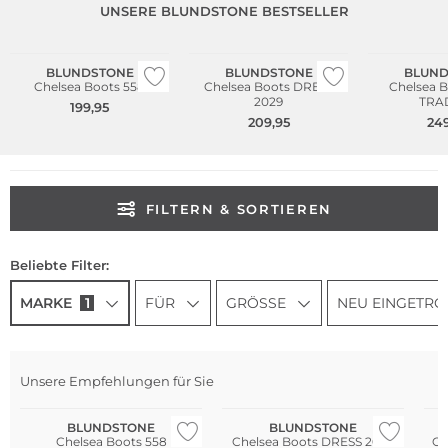
UNSERE BLUNDSTONE BESTSELLER
NEU
BLUNDSTONE
BLUNDSTONE
BLUND
Chelsea Boots 558
Chelsea Boots DRESS
Chelsea 
2029
TRA
199,95
209,95
249
FILTERN & SORTIEREN
Beliebte Filter:
MARKE
1
FÜR
GRÖSSE
NEU EINGETRO
Unsere Empfehlungen für Sie
BLUNDSTONE
BLUNDSTONE
Chelsea Boots 558
Chelsea Boots DRESS 2029
Ch