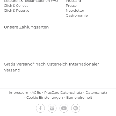
Retouren & Reklamationen FAQ
PlusCard
Click & Collect
Presse
Click & Reserve
Newsletter
Gastronomie
Unsere Zahlungsarten
Klarna
Paypal
Mastercard
Visa
Diners
Eps
Shop
Applepay
Amazon
Gratis Versand* nach Österreich Internationaler
Versand
Impressum
AGBs
PlusCard Datenschutz
Datenschutz
Cookie Einstellungen
Barrierefreiheit