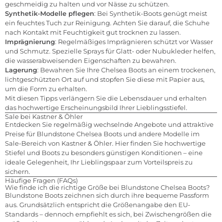
geschmeidig zu halten und vor Nässe zu schützen.
Synthetik-Modelle pflegen
: Bei Synthetik-Boots genügt meist
ein feuchtes Tuch zur Reinigung. Achten Sie darauf, die Schuhe
nach Kontakt mit Feuchtigkeit gut trocknen zu lassen.
Imprägnierung
: Regelmäßiges Imprägnieren schützt vor Wasser
und Schmutz. Spezielle Sprays für Glatt- oder Nubukleder helfen,
die wasserabweisenden Eigenschaften zu bewahren.
Lagerung
: Bewahren Sie Ihre Chelsea Boots an einem trockenen,
lichtgeschützten Ort auf und stopfen Sie diese mit Papier aus,
um die Form zu erhalten.
Mit diesen Tipps verlängern Sie die Lebensdauer und erhalten
das hochwertige Erscheinungsbild Ihrer Lieblingsstiefel.
Sale bei Kastner & Öhler
Entdecken Sie regelmäßig wechselnde Angebote und attraktive
Preise für Blundstone Chelsea Boots und andere Modelle im
Sale-Bereich von Kastner & Öhler. Hier finden Sie hochwertige
Stiefel und Boots zu besonders günstigen Konditionen – eine
ideale Gelegenheit, Ihr Lieblingspaar zum Vorteilspreis zu
sichern.
Häufige Fragen (FAQs)
Wie finde ich die richtige Größe bei Blundstone Chelsea Boots?
Blundstone Boots zeichnen sich durch ihre bequeme Passform
aus. Grundsätzlich entspricht die Größenangabe den EU-
Standards – dennoch empfiehlt es sich, bei Zwischengrößen die