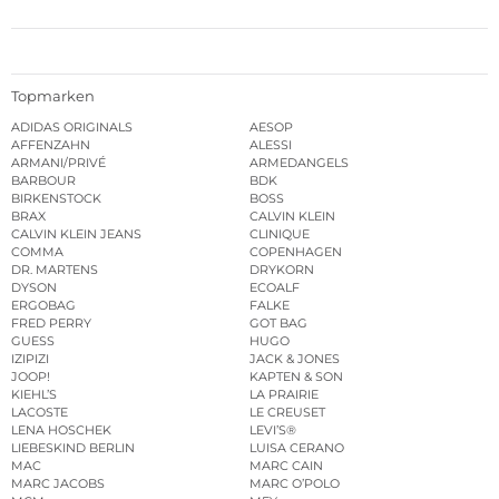
Topmarken
ADIDAS ORIGINALS
AESOP
AFFENZAHN
ALESSI
ARMANI/PRIVÉ
ARMEDANGELS
BARBOUR
BDK
BIRKENSTOCK
BOSS
BRAX
CALVIN KLEIN
CALVIN KLEIN JEANS
CLINIQUE
COMMA
COPENHAGEN
DR. MARTENS
DRYKORN
DYSON
ECOALF
ERGOBAG
FALKE
FRED PERRY
GOT BAG
GUESS
HUGO
IZIPIZI
JACK & JONES
JOOP!
KAPTEN & SON
KIEHL’S
LA PRAIRIE
LACOSTE
LE CREUSET
LENA HOSCHEK
LEVI’S®
LIEBESKIND BERLIN
LUISA CERANO
MAC
MARC CAIN
MARC JACOBS
MARC O’POLO