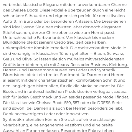
verbindet klassische Eleganz mit dem unverkennbaren Charme
des Chelsea Boots. Diese Modelle überzeugen durch eine leicht
schlankere Silhouette und eignen sich perfekt für den stilvollen
Auftritt im Büro oder bei besonderen Anlässen. Die Dress-Serien
sind ideal, wenn Sie einen robusten, aber dennoch eleganten
Stiefel suchen, der zur Chino ebenso wie zum Hemd passt.
Unterschiedliche Farbvarianten: Von klassisch bis modern
Blundstone bleibt seinem Credo treu: zeitlose Farben,
unkomplizierte Kombinierbarkeit. Die meistverkauften Modelle
sind vorrangig in klassischen Tönen gehalten – Braun, Schwarz,
Grau und Olive. So lassen sie sich mühelos mit verschiedensten
Outfits kombinieren, ob mit Jeans, Rock oder Business-Kleidung.
Herren- und Damenmode aus edlem Leder und Synthetik
Blundstone bietet ein breites Sortiment für Damen und Herren –
allesamt mit dem charakteristischen, komfortablen Schnitt und
den langlebigen Materialien, für die die Marke bekannt ist. Die
Boots sind in unterschiedlichen Produktserien verfügbar, sodass
sich für jeden Geschmack und Anlass das passende Modell findet.
Die Klassiker wie Chelsea Boots 550, 587 oder die DRESS-Serie
sind sowohl bei Damen als auch bei Herren besonders beliebt.
Dank hochwertigem Leder oder innovativen
Synthetikmaterialien können Sie sich auf eine erstklassige
Verarbeitung, eine angenehme Passform und eine breite
Auswahl an Farben verlassen. Besonders im Fokus stehen