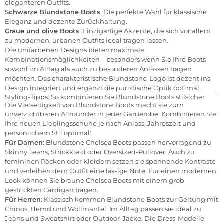
eleganteren Outfits.
Schwarze Blundstone Boots
: Die perfekte Wahl für klassische
Eleganz und dezente Zurückhaltung.
Graue und olive Boots
: Einzigartige Akzente, die sich vor allem
zu modernen, urbanen Outfits ideal tragen lassen.
Die unifarbenen Designs bieten maximale
Kombinationsmöglichkeiten – besonders wenn Sie Ihre Boots
sowohl im Alltag als auch zu besonderen Anlässen tragen
möchten. Das charakteristische Blundstone-Logo ist dezent ins
Design integriert und ergänzt die puristische Optik optimal.
Styling-Tipps: So kombinieren Sie Blundstone Boots stilsicher
Die Vielseitigkeit von Blundstone Boots macht sie zum
unverzichtbaren Allrounder in jeder Garderobe. Kombinieren Sie
Ihre neuen Lieblingsschuhe je nach Anlass, Jahreszeit und
persönlichem Stil optimal:
Für Damen
: Blundstone Chelsea Boots passen hervorragend zu
Skinny Jeans, Strickkleid oder Oversized-Pullover. Auch zu
femininen Röcken oder Kleidern setzen sie spannende Kontraste
und verleihen dem Outfit eine lässige Note. Für einen modernen
Look können Sie braune Chelsea Boots mit einem grob
gestrickten Cardigan tragen.
Für Herren
: Klassisch kommen Blundstone Boots zur Geltung mit
Chinos, Hemd und Wollmantel. Im Alltag passen sie ideal zu
Jeans und Sweatshirt oder Outdoor-Jacke. Die Dress-Modelle