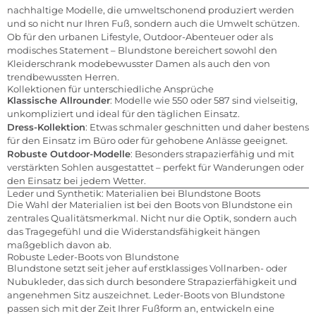
nachhaltige Modelle, die umweltschonend produziert werden
und so nicht nur Ihren Fuß, sondern auch die Umwelt schützen.
Ob für den urbanen Lifestyle, Outdoor-Abenteuer oder als
modisches Statement – Blundstone bereichert sowohl den
Kleiderschrank modebewusster Damen als auch den von
trendbewussten Herren.
Kollektionen für unterschiedliche Ansprüche
Klassische Allrounder
: Modelle wie 550 oder 587 sind vielseitig,
unkompliziert und ideal für den täglichen Einsatz.
Dress-Kollektion
: Etwas schmaler geschnitten und daher bestens
für den Einsatz im Büro oder für gehobene Anlässe geeignet.
Robuste Outdoor-Modelle
: Besonders strapazierfähig und mit
verstärkten Sohlen ausgestattet – perfekt für Wanderungen oder
den Einsatz bei jedem Wetter.
Leder und Synthetik: Materialien bei Blundstone Boots
Die Wahl der Materialien ist bei den Boots von Blundstone ein
zentrales Qualitätsmerkmal. Nicht nur die Optik, sondern auch
das Tragegefühl und die Widerstandsfähigkeit hängen
maßgeblich davon ab.
Robuste Leder-Boots von Blundstone
Blundstone setzt seit jeher auf erstklassiges Vollnarben- oder
Nubukleder, das sich durch besondere Strapazierfähigkeit und
angenehmen Sitz auszeichnet. Leder-Boots von Blundstone
passen sich mit der Zeit Ihrer Fußform an, entwickeln eine