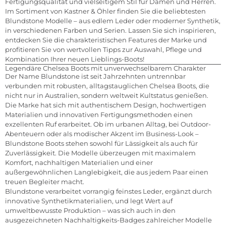
Fertigungsqualität und vielseitigem Stil für Damen und Herren.
Im Sortiment von Kastner & Öhler finden Sie die beliebtesten
Blundstone Modelle – aus edlem Leder oder moderner Synthetik,
in verschiedenen Farben und Serien. Lassen Sie sich inspirieren,
entdecken Sie die charakteristischen Features der Marke und
profitieren Sie von wertvollen Tipps zur Auswahl, Pflege und
Kombination Ihrer neuen Lieblings-Boots!
Legendäre Chelsea Boots mit unverwechselbarem Charakter
Der Name Blundstone ist seit Jahrzehnten untrennbar
verbunden mit robusten, alltagstauglichen Chelsea Boots, die
nicht nur in Australien, sondern weltweit Kultstatus genießen.
Die Marke hat sich mit authentischem Design, hochwertigen
Materialien und innovativen Fertigungsmethoden einen
exzellenten Ruf erarbeitet. Ob im urbanen Alltag, bei Outdoor-
Abenteuern oder als modischer Akzent im Business-Look –
Blundstone Boots stehen sowohl für Lässigkeit als auch für
Zuverlässigkeit. Die Modelle überzeugen mit maximalem
Komfort, nachhaltigen Materialien und einer
außergewöhnlichen Langlebigkeit, die aus jedem Paar einen
treuen Begleiter macht.
Blundstone verarbeitet vorrangig feinstes Leder, ergänzt durch
innovative Synthetikmaterialien, und legt Wert auf
umweltbewusste Produktion – was sich auch in den
ausgezeichneten Nachhaltigkeits-Badges zahlreicher Modelle