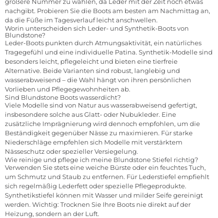
größere Nummer zu wählen, da Leder mit der Zeit noch etwas
nachgibt. Probieren Sie die Boots am besten am Nachmittag an,
da die Füße im Tagesverlauf leicht anschwellen.
Worin unterscheiden sich Leder- und Synthetik-Boots von
Blundstone?
Leder-Boots punkten durch Atmungsaktivität, ein natürliches
Tragegefühl und eine individuelle Patina. Synthetik-Modelle sind
besonders leicht, pflegeleicht und bieten eine tierfreie
Alternative. Beide Varianten sind robust, langlebig und
wasserabweisend – die Wahl hängt von ihren persönlichen
Vorlieben und Pflegegewohnheiten ab.
Sind Blundstone Boots wasserdicht?
Viele Modelle sind von Natur aus wasserabweisend gefertigt,
insbesondere solche aus Glatt- oder Nubukleder. Eine
zusätzliche Imprägnierung wird dennoch empfohlen, um die
Beständigkeit gegenüber Nässe zu maximieren. Für starke
Niederschläge empfehlen sich Modelle mit verstärktem
Nässeschutz oder spezieller Versiegelung.
Wie reinige und pflege ich meine Blundstone Stiefel richtig?
Verwenden Sie stets eine weiche Bürste oder ein feuchtes Tuch,
um Schmutz und Staub zu entfernen. Für Lederstiefel empfiehlt
sich regelmäßig Lederfett oder spezielle Pflegeprodukte.
Synthetikstiefel können mit Wasser und milder Seife gereinigt
werden. Wichtig: Trocknen Sie Ihre Boots nie direkt auf der
Heizung, sondern an der Luft.