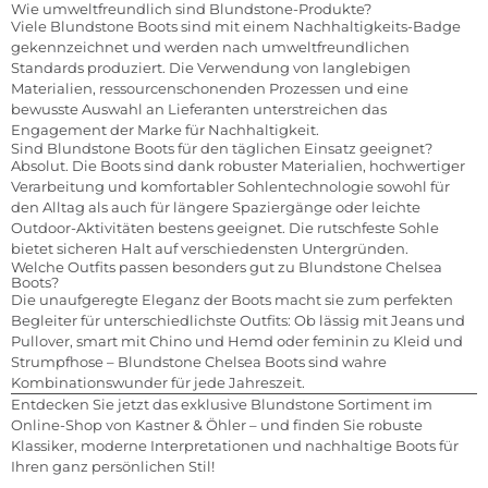
Wie umweltfreundlich sind Blundstone-Produkte?
Viele Blundstone Boots sind mit einem Nachhaltigkeits-Badge
gekennzeichnet und werden nach umweltfreundlichen
Standards produziert. Die Verwendung von langlebigen
Materialien, ressourcenschonenden Prozessen und eine
bewusste Auswahl an Lieferanten unterstreichen das
Engagement der Marke für Nachhaltigkeit.
Sind Blundstone Boots für den täglichen Einsatz geeignet?
Absolut. Die Boots sind dank robuster Materialien, hochwertiger
Verarbeitung und komfortabler Sohlentechnologie sowohl für
den Alltag als auch für längere Spaziergänge oder leichte
Outdoor-Aktivitäten bestens geeignet. Die rutschfeste Sohle
bietet sicheren Halt auf verschiedensten Untergründen.
Welche Outfits passen besonders gut zu Blundstone Chelsea
Boots?
Die unaufgeregte Eleganz der Boots macht sie zum perfekten
Begleiter für unterschiedlichste Outfits: Ob lässig mit Jeans und
Pullover, smart mit Chino und Hemd oder feminin zu Kleid und
Strumpfhose – Blundstone Chelsea Boots sind wahre
Kombinationswunder für jede Jahreszeit.
Entdecken Sie jetzt das exklusive Blundstone Sortiment im
Online-Shop von Kastner & Öhler – und finden Sie robuste
Klassiker, moderne Interpretationen und nachhaltige Boots für
Ihren ganz persönlichen Stil!