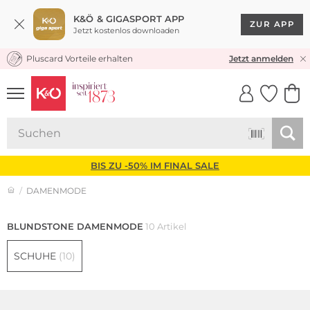
K&Ö & GIGASPORT APP
ZUR APP
Jetzt kostenlos downloaden
Pluscard Vorteile erhalten
KOSTENLOSER VERSAND* & RÜCKVERSAND
Jetzt anmelden
UNSERE APP
CLICK &
CLICK &
COLLECT
RESERVE
BIS ZU -50% IM FINAL SALE
DAMENMODE
BLUNDSTONE DAMENMODE
10 Artikel
SCHUHE
(10)