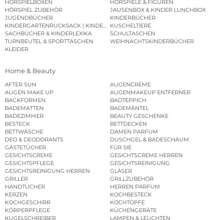
HÖRSPIELBOXEN
HÖRSPIELE & FIGUREN
HÖRSPIEL ZUBEHÖR
JAUSENBOX & KINDER LUNCHBOX
JUGENDBÜCHER
KINDERBÜCHER
KINDERGARTENRUCKSACK | KINDERGARTENBEUTEL
KUSCHELTIERE
SACHBÜCHER & KINDERLEXIKA
SCHULTASCHEN
TURNBEUTEL & SPORTTASCHEN
WEIHNACHTSKINDERBÜCHER
KLEIDER
Home & Beauty
AFTER SUN
AUGENCREME
AUGEN MAKE UP
AUGENMAKEUP ENTFERNER
BACKFORMEN
BADTEPPICH
BADEMATTEN
BADEMÄNTEL
BADEZIMMER
BEAUTY GESCHENKE
BESTECK
BETTDECKEN
BETTWÄSCHE
DAMEN PARFUM
DEO & DEODORANTS
DUSCHGEL & BADESCHAUM
GÄSTETÜCHER
FÜR SIE
GESICHTSCREME
GESICHTSCREME HERREN
GESICHTSPFLEGE
GESICHTSREINIGUNG
GESICHTSREINIGUNG HERREN
GLÄSER
GRILLER
GRILLZUBEHÖR
HANDTÜCHER
HERREN PARFUM
KERZEN
KOCHBESTECK
KOCHGESCHIRR
KOCHTÖPFE
KÖRPERPFLEGE
KÜCHENGERÄTE
KUGELSCHREIBER
LAMPEN & LEUCHTEN