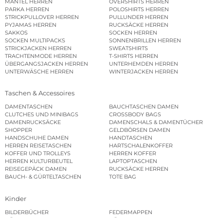
MÄNTEL HERREN
OVERSHIRTS HERREN
PARKA HERREN
POLOSHIRTS HERREN
STRICKPULLOVER HERREN
PULLUNDER HERREN
PYJAMAS HERREN
RUCKSÄCKE HERREN
SAKKOS
SOCKEN HERREN
SOCKEN MULTIPACKS
SONNENBRILLEN HERREN
STRICKJACKEN HERREN
SWEATSHIRTS
TRACHTENMODE HERREN
T-SHIRTS HERREN
ÜBERGANGSJACKEN HERREN
UNTERHEMDEN HERREN
UNTERWÄSCHE HERREN
WINTERJACKEN HERREN
Taschen & Accessoires
DAMENTASCHEN
BAUCHTASCHEN DAMEN
CLUTCHES UND MINIBAGS
CROSSBODY BAGS
DAMENRUCKSÄCKE
DAMENSCHALS & DAMENTÜCHER
SHOPPER
GELDBÖRSEN DAMEN
HANDSCHUHE DAMEN
HANDTASCHEN
HERREN REISETASCHEN
HARTSCHALENKOFFER
KOFFER UND TROLLEYS
HERREN KOFFER
HERREN KULTURBEUTEL
LAPTOPTASCHEN
REISEGEPÄCK DAMEN
RUCKSÄCKE HERREN
BAUCH- & GÜRTELTASCHEN
TOTE BAG
Kinder
BILDERBÜCHER
FEDERMAPPEN