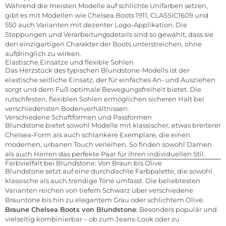
Während die meisten Modelle auf schlichte Unifarben setzen,
gibt es mit Modellen wie Chelsea Boots 1911, CLASSIC1609 und
550 auch Varianten mit dezenter Logo-Applikation. Die
Steppungen und Verarbeitungsdetails sind so gewählt, dass sie
den einzigartigen Charakter der Boots unterstreichen, ohne
aufdringlich zu wirken.
Elastische Einsätze und flexible Sohlen
Das Herzstück des typischen Blundstone-Modells ist der
elastische seitliche Einsatz, der für einfaches An- und Ausziehen
sorgt und dem Fuß optimale Bewegungsfreiheit bietet. Die
rutschfesten, flexiblen Sohlen ermöglichen sicheren Halt bei
verschiedensten Bodenverhältnissen.
Verschiedene Schaftformen und Passformen
Blundstone bietet sowohl Modelle mit klassischer, etwas breiterer
Chelsea-Form als auch schlankere Exemplare, die einen
modernen, urbanen Touch verleihen. So finden sowohl Damen
als auch Herren das perfekte Paar für ihren individuellen Stil.
Farbvielfalt bei Blundstone: Von Braun bis Olive
Blundstone setzt auf eine durchdachte Farbpalette, die sowohl
klassische als auch trendige Töne umfasst. Die beliebtesten
Varianten reichen von tiefem Schwarz über verschiedene
Brauntöne bis hin zu elegantem Grau oder schlichtem Olive.
Braune Chelsea Boots von Blundstone
: Besonders populär und
vielseitig kombinierbar – ob zum Jeans-Look oder zu