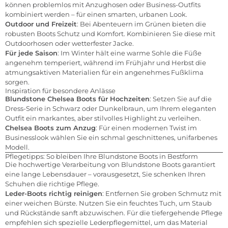
können problemlos mit Anzughosen oder Business-Outfits
kombiniert werden – für einen smarten, urbanen Look.
Outdoor und Freizeit
: Bei Abenteuern im Grünen bieten die
robusten Boots Schutz und Komfort. Kombinieren Sie diese mit
Outdoorhosen oder wetterfester Jacke.
Für jede Saison
: Im Winter hält eine warme Sohle die Füße
angenehm temperiert, während im Frühjahr und Herbst die
atmungsaktiven Materialien für ein angenehmes Fußklima
sorgen.
Inspiration für besondere Anlässe
Blundstone Chelsea Boots für Hochzeiten
: Setzen Sie auf die
Dress-Serie in Schwarz oder Dunkelbraun, um Ihrem eleganten
Outfit ein markantes, aber stilvolles Highlight zu verleihen.
Chelsea Boots zum Anzug
: Für einen modernen Twist im
Businesslook wählen Sie ein schmal geschnittenes, unifarbenes
Modell.
Pflegetipps: So bleiben Ihre Blundstone Boots in Bestform
Die hochwertige Verarbeitung von Blundstone Boots garantiert
eine lange Lebensdauer – vorausgesetzt, Sie schenken Ihren
Schuhen die richtige Pflege.
Leder-Boots richtig reinigen
: Entfernen Sie groben Schmutz mit
einer weichen Bürste. Nutzen Sie ein feuchtes Tuch, um Staub
und Rückstände sanft abzuwischen. Für die tiefergehende Pflege
empfehlen sich spezielle Lederpflegemittel, um das Material