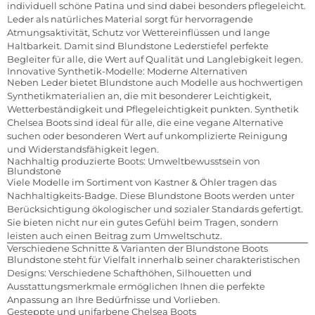
individuell schöne Patina und sind dabei besonders pflegeleicht.
Leder als natürliches Material sorgt für hervorragende
Atmungsaktivität, Schutz vor Wettereinflüssen und lange
Haltbarkeit. Damit sind Blundstone Lederstiefel perfekte
Begleiter für alle, die Wert auf Qualität und Langlebigkeit legen.
Innovative Synthetik-Modelle: Moderne Alternativen
Neben Leder bietet Blundstone auch Modelle aus hochwertigen
Synthetikmaterialien an, die mit besonderer Leichtigkeit,
Wetterbeständigkeit und Pflegeleichtigkeit punkten. Synthetik
Chelsea Boots sind ideal für alle, die eine vegane Alternative
suchen oder besonderen Wert auf unkomplizierte Reinigung
und Widerstandsfähigkeit legen.
Nachhaltig produzierte Boots: Umweltbewusstsein von
Blundstone
Viele Modelle im Sortiment von Kastner & Öhler tragen das
Nachhaltigkeits-Badge. Diese Blundstone Boots werden unter
Berücksichtigung ökologischer und sozialer Standards gefertigt.
Sie bieten nicht nur ein gutes Gefühl beim Tragen, sondern
leisten auch einen Beitrag zum Umweltschutz.
Verschiedene Schnitte & Varianten der Blundstone Boots
Blundstone steht für Vielfalt innerhalb seiner charakteristischen
Designs: Verschiedene Schafthöhen, Silhouetten und
Ausstattungsmerkmale ermöglichen Ihnen die perfekte
Anpassung an Ihre Bedürfnisse und Vorlieben.
Gesteppte und unifarbene Chelsea Boots