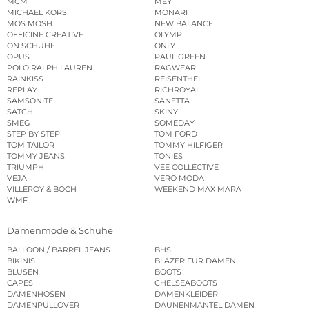
MCM
MEY
MICHAEL KORS
MONARI
MOS MOSH
NEW BALANCE
OFFICINE CREATIVE
OLYMP
ON SCHUHE
ONLY
OPUS
PAUL GREEN
POLO RALPH LAUREN
RAGWEAR
RAINKISS
REISENTHEL
REPLAY
RICHROYAL
SAMSONITE
SANETTA
SATCH
SKINY
SMEG
SOMEDAY
STEP BY STEP
TOM FORD
TOM TAILOR
TOMMY HILFIGER
TOMMY JEANS
TONIES
TRIUMPH
VEE COLLECTIVE
VEJA
VERO MODA
VILLEROY & BOCH
WEEKEND MAX MARA
WMF
Damenmode & Schuhe
BALLOON / BARREL JEANS
BHS
BIKINIS
BLAZER FÜR DAMEN
BLUSEN
BOOTS
CAPES
CHELSEABOOTS
DAMENHOSEN
DAMENKLEIDER
DAMENPULLOVER
DAUNENMÄNTEL DAMEN