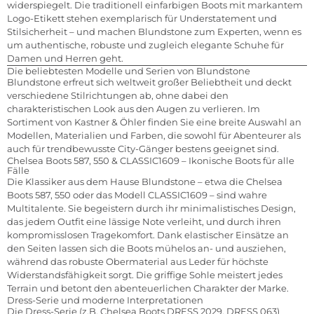
widerspiegelt. Die traditionell einfarbigen Boots mit markantem
Logo-Etikett stehen exemplarisch für Understatement und
Stilsicherheit – und machen Blundstone zum Experten, wenn es
um authentische, robuste und zugleich elegante Schuhe für
Damen und Herren geht.
Die beliebtesten Modelle und Serien von Blundstone
Blundstone erfreut sich weltweit großer Beliebtheit und deckt
verschiedene Stilrichtungen ab, ohne dabei den
charakteristischen Look aus den Augen zu verlieren. Im
Sortiment von Kastner & Öhler finden Sie eine breite Auswahl an
Modellen, Materialien und Farben, die sowohl für Abenteurer als
auch für trendbewusste City-Gänger bestens geeignet sind.
Chelsea Boots 587, 550 & CLASSIC1609 – Ikonische Boots für alle
Fälle
Die Klassiker aus dem Hause Blundstone – etwa die Chelsea
Boots 587, 550 oder das Modell CLASSIC1609 – sind wahre
Multitalente. Sie begeistern durch ihr minimalistisches Design,
das jedem Outfit eine lässige Note verleiht, und durch ihren
kompromisslosen Tragekomfort. Dank elastischer Einsätze an
den Seiten lassen sich die Boots mühelos an- und ausziehen,
während das robuste Obermaterial aus Leder für höchste
Widerstandsfähigkeit sorgt. Die griffige Sohle meistert jedes
Terrain und betont den abenteuerlichen Charakter der Marke.
Dress-Serie und moderne Interpretationen
Die Dress-Serie (z.B. Chelsea Boots DRESS 2029, DRESS 063)