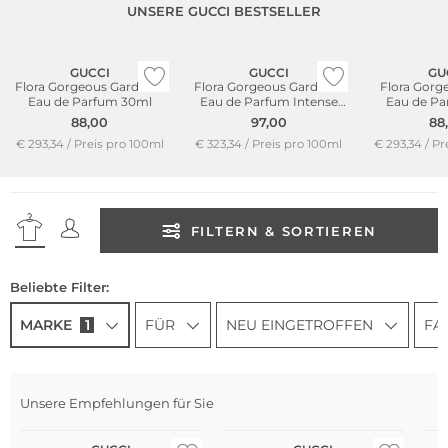
UNSERE GUCCI BESTSELLER
GUCCI
GUCCI
GU
Flora Gorgeous Gardenia
Flora Gorgeous Gardenia
Flora Gorg
Eau de Parfum 30ml
Eau de Parfum Intense
Eau de Pa
30ml
88,00
97,00
88
€ 293,34 / Preis pro 100ml
€ 323,34 / Preis pro 100ml
€ 293,34 / Pr
FILTERN & SORTIEREN
Beliebte Filter:
MARKE
1
FÜR
NEU EINGETROFFEN
FA
Unsere Empfehlungen für Sie