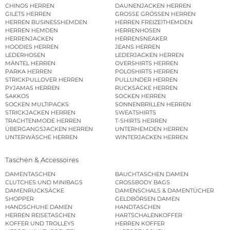
CHINOS HERREN
DAUNENJACKEN HERREN
GILETS HERREN
GROSSE GRÖSSEN HERREN
HERREN BUSINESSHEMDEN
HERREN FREIZEITHEMDEN
HERREN HEMDEN
HERRENHOSEN
HERRENJACKEN
HERRENSNEAKER
HOODIES HERREN
JEANS HERREN
LEDERHOSEN
LEDERJACKEN HERREN
MÄNTEL HERREN
OVERSHIRTS HERREN
PARKA HERREN
POLOSHIRTS HERREN
STRICKPULLOVER HERREN
PULLUNDER HERREN
PYJAMAS HERREN
RUCKSÄCKE HERREN
SAKKOS
SOCKEN HERREN
SOCKEN MULTIPACKS
SONNENBRILLEN HERREN
STRICKJACKEN HERREN
SWEATSHIRTS
TRACHTENMODE HERREN
T-SHIRTS HERREN
ÜBERGANGSJACKEN HERREN
UNTERHEMDEN HERREN
UNTERWÄSCHE HERREN
WINTERJACKEN HERREN
Taschen & Accessoires
DAMENTASCHEN
BAUCHTASCHEN DAMEN
CLUTCHES UND MINIBAGS
CROSSBODY BAGS
DAMENRUCKSÄCKE
DAMENSCHALS & DAMENTÜCHER
SHOPPER
GELDBÖRSEN DAMEN
HANDSCHUHE DAMEN
HANDTASCHEN
HERREN REISETASCHEN
HARTSCHALENKOFFER
KOFFER UND TROLLEYS
HERREN KOFFER