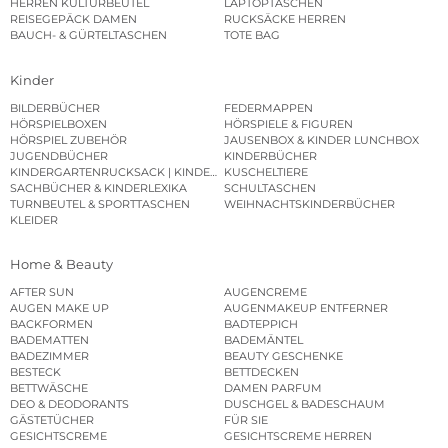
HERREN KULTURBEUTEL
LAPTOPTASCHEN
REISEGEPÄCK DAMEN
RUCKSÄCKE HERREN
BAUCH- & GÜRTELTASCHEN
TOTE BAG
Kinder
BILDERBÜCHER
FEDERMAPPEN
HÖRSPIELBOXEN
HÖRSPIELE & FIGUREN
HÖRSPIEL ZUBEHÖR
JAUSENBOX & KINDER LUNCHBOX
JUGENDBÜCHER
KINDERBÜCHER
KINDERGARTENRUCKSACK | KINDERGARTENBEUTEL
KUSCHELTIERE
SACHBÜCHER & KINDERLEXIKA
SCHULTASCHEN
TURNBEUTEL & SPORTTASCHEN
WEIHNACHTSKINDERBÜCHER
KLEIDER
Home & Beauty
AFTER SUN
AUGENCREME
AUGEN MAKE UP
AUGENMAKEUP ENTFERNER
BACKFORMEN
BADTEPPICH
BADEMATTEN
BADEMÄNTEL
BADEZIMMER
BEAUTY GESCHENKE
BESTECK
BETTDECKEN
BETTWÄSCHE
DAMEN PARFUM
DEO & DEODORANTS
DUSCHGEL & BADESCHAUM
GÄSTETÜCHER
FÜR SIE
GESICHTSCREME
GESICHTSCREME HERREN