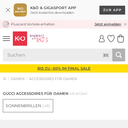
K&Ö & GIGASPORT APP
ZUR APP
Jetzt kostenlos downloaden
Pluscard Vorteile erhalten
KOSTENLOSER VERSAND* & RÜCKVERSAND
Jetzt anmelden
UNSERE APP
CLICK &
CLICK &
COLLECT
RESERVE
BIS ZU -50% IM FINAL SALE
DAMEN
ACCESSOIRES FÜR DAMEN
GUCCI ACCESSOIRES FÜR DAMEN
48 Artikel
SONNENBRILLEN
(48)