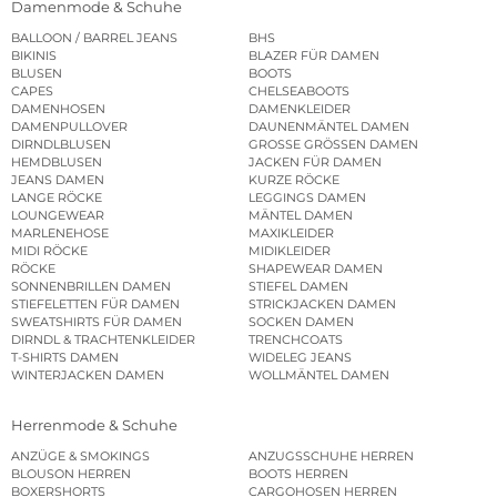
Damenmode & Schuhe
BALLOON / BARREL JEANS
BHS
BIKINIS
BLAZER FÜR DAMEN
BLUSEN
BOOTS
CAPES
CHELSEABOOTS
DAMENHOSEN
DAMENKLEIDER
DAMENPULLOVER
DAUNENMÄNTEL DAMEN
DIRNDLBLUSEN
GROSSE GRÖSSEN DAMEN
HEMDBLUSEN
JACKEN FÜR DAMEN
JEANS DAMEN
KURZE RÖCKE
LANGE RÖCKE
LEGGINGS DAMEN
LOUNGEWEAR
MÄNTEL DAMEN
MARLENEHOSE
MAXIKLEIDER
MIDI RÖCKE
MIDIKLEIDER
RÖCKE
SHAPEWEAR DAMEN
SONNENBRILLEN DAMEN
STIEFEL DAMEN
STIEFELETTEN FÜR DAMEN
STRICKJACKEN DAMEN
SWEATSHIRTS FÜR DAMEN
SOCKEN DAMEN
DIRNDL & TRACHTENKLEIDER
TRENCHCOATS
T-SHIRTS DAMEN
WIDELEG JEANS
WINTERJACKEN DAMEN
WOLLMÄNTEL DAMEN
Herrenmode & Schuhe
ANZÜGE & SMOKINGS
ANZUGSSCHUHE HERREN
BLOUSON HERREN
BOOTS HERREN
BOXERSHORTS
CARGOHOSEN HERREN