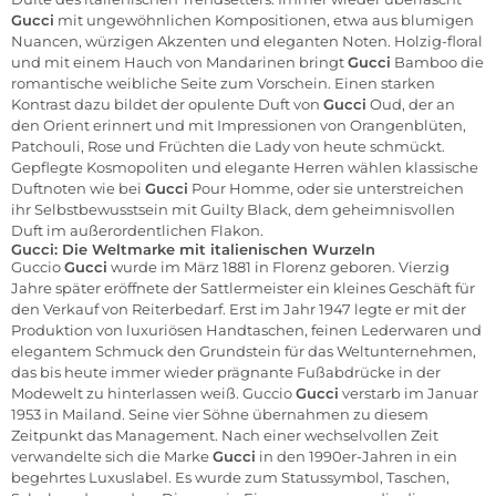
Gucci
mit ungewöhnlichen Kompositionen, etwa aus blumigen
Nuancen, würzigen Akzenten und eleganten Noten. Holzig-floral
und mit einem Hauch von Mandarinen bringt
Gucci
Bamboo die
romantische weibliche Seite zum Vorschein. Einen starken
Kontrast dazu bildet der opulente Duft von
Gucci
Oud, der an
den Orient erinnert und mit Impressionen von Orangenblüten,
Patchouli, Rose und Früchten die Lady von heute schmückt.
Gepflegte Kosmopoliten und elegante Herren wählen klassische
Duftnoten wie bei
Gucci
Pour Homme, oder sie unterstreichen
ihr Selbstbewusstsein mit Guilty Black, dem geheimnisvollen
Duft im außerordentlichen Flakon.
Gucci: Die Weltmarke mit italienischen Wurzeln
Guccio
Gucci
wurde im März 1881 in Florenz geboren. Vierzig
Jahre später eröffnete der Sattlermeister ein kleines Geschäft für
den Verkauf von Reiterbedarf. Erst im Jahr 1947 legte er mit der
Produktion von luxuriösen
Handtaschen
, feinen Lederwaren und
elegantem Schmuck den Grundstein für das Weltunternehmen,
das bis heute immer wieder prägnante Fußabdrücke in der
Modewelt zu hinterlassen weiß. Guccio
Gucci
verstarb im Januar
1953 in Mailand. Seine vier Söhne übernahmen zu diesem
Zeitpunkt das Management. Nach einer wechselvollen Zeit
verwandelte sich die Marke
Gucci
in den 1990er-Jahren in ein
begehrtes Luxuslabel. Es wurde zum Statussymbol, Taschen,