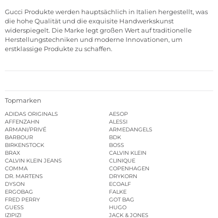
Gucci Produkte werden hauptsächlich in Italien hergestellt, was
die hohe Qualität und die exquisite Handwerkskunst
widerspiegelt. Die Marke legt großen Wert auf traditionelle
Herstellungstechniken und moderne Innovationen, um
erstklassige Produkte zu schaffen.
Topmarken
ADIDAS ORIGINALS
AESOP
AFFENZAHN
ALESSI
ARMANI/PRIVÉ
ARMEDANGELS
BARBOUR
BDK
BIRKENSTOCK
BOSS
BRAX
CALVIN KLEIN
CALVIN KLEIN JEANS
CLINIQUE
COMMA
COPENHAGEN
DR. MARTENS
DRYKORN
DYSON
ECOALF
ERGOBAG
FALKE
FRED PERRY
GOT BAG
GUESS
HUGO
IZIPIZI
JACK & JONES