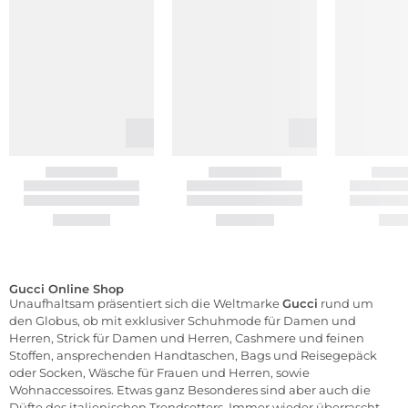
Gucci Online Shop
Unaufhaltsam präsentiert sich die Weltmarke
Gucci
rund um
den Globus, ob mit exklusiver
Schuhmode für Damen
und
Herren
,
Strick für Damen
und
Herren
, Cashmere und feinen
Stoffen, ansprechenden
Handtaschen
, Bags und Reisegepäck
oder Socken,
Wäsche für Frauen
und
Herren
, sowie
Wohnaccessoires
. Etwas ganz Besonderes sind aber auch die
Düfte
des italienischen Trendsetters. Immer wieder überrascht