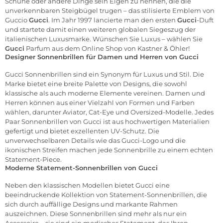
Schuhe oder andere Dinge sein Eigen zu nennen, die die
unverkennbaren Steigbügel trugen – das stilisierte Emblem von
Guccio
Gucci
. Im Jahr 1997 lancierte man den ersten
Gucci
-Duft
und startete damit einen weiteren globalen Siegeszug der
italienischen Luxusmarke. Wünschen Sie Luxus – wählen Sie
Gucci
Parfum aus dem
Online Shop von Kastner & Öhler
!
Designer Sonnenbrillen für Damen und Herren von Gucci
Gucci
Sonnenbrillen
sind ein Synonym für Luxus und Stil. Die
Marke bietet eine breite Palette von Designs, die sowohl
klassische als auch moderne Elemente vereinen. Damen und
Herren können aus einer Vielzahl von Formen und Farben
wählen, darunter Aviator, Cat-Eye und Oversized-Modelle. Jedes
Paar Sonnenbrillen von Gucci ist aus hochwertigen Materialien
gefertigt und bietet exzellenten UV-Schutz. Die
unverwechselbaren Details wie das Gucci-Logo und die
ikonischen Streifen machen jede Sonnenbrille zu einem echten
Statement-Piece.
Moderne Statement-Sonnenbrillen von Gucci
Neben den klassischen Modellen bietet Gucci eine
beeindruckende Kollektion von Statement-Sonnenbrillen, die
sich durch auffällige Designs und markante Rahmen
auszeichnen. Diese Sonnenbrillen sind mehr als nur ein