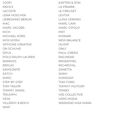
JOOP!
KAPTEN & SON
KIEHL’S
LA PRAIRIE
LACOSTE
LE CREUSET
LENA HOSCHEK
LEVI’S®
LIEBESKIND BERLIN
LUISA CERANO
MAC
MARC CAIN
MARC JACOBS
MARC O’POLO
MCM
MEY
MICHAEL KORS
MONARI
MOS MOSH
NEW BALANCE
OFFICINE CREATIVE
OLYMP
ON SCHUHE
ONLY
OPUS
PAUL GREEN
POLO RALPH LAUREN
RAGWEAR
RAINKISS
REISENTHEL
REPLAY
RICHROYAL
SAMSONITE
SANETTA
SATCH
SKINY
SMEG
SOMEDAY
STEP BY STEP
TOM FORD
TOM TAILOR
TOMMY HILFIGER
TOMMY JEANS
TONIES
TRIUMPH
VEE COLLECTIVE
VEJA
VERO MODA
VILLEROY & BOCH
WEEKEND MAX MARA
WMF