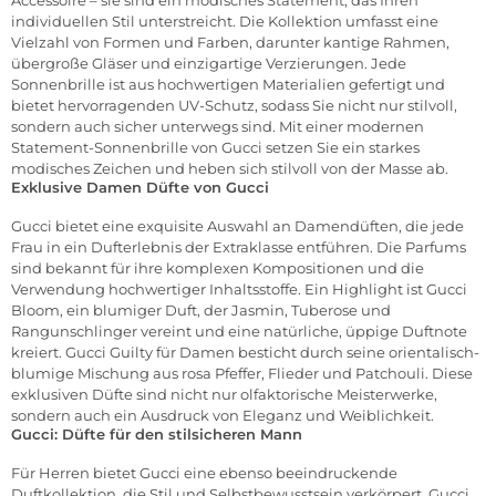
Accessoire – sie sind ein modisches Statement, das Ihren
individuellen Stil unterstreicht. Die Kollektion umfasst eine
Vielzahl von Formen und Farben, darunter kantige Rahmen,
übergroße Gläser und einzigartige Verzierungen. Jede
Sonnenbrille ist aus hochwertigen Materialien gefertigt und
bietet hervorragenden UV-Schutz, sodass Sie nicht nur stilvoll,
sondern auch sicher unterwegs sind. Mit einer modernen
Statement-Sonnenbrille von Gucci setzen Sie ein starkes
modisches Zeichen und heben sich stilvoll von der Masse ab.
Exklusive Damen Düfte von Gucci
Gucci bietet eine exquisite Auswahl an
Damendüften
, die jede
Frau in ein Dufterlebnis der Extraklasse entführen. Die Parfums
sind bekannt für ihre komplexen Kompositionen und die
Verwendung hochwertiger Inhaltsstoffe. Ein Highlight ist Gucci
Bloom, ein blumiger Duft, der Jasmin, Tuberose und
Rangunschlinger vereint und eine natürliche, üppige Duftnote
kreiert. Gucci Guilty für Damen besticht durch seine orientalisch-
blumige Mischung aus rosa Pfeffer, Flieder und Patchouli. Diese
exklusiven Düfte sind nicht nur olfaktorische Meisterwerke,
sondern auch ein Ausdruck von Eleganz und Weiblichkeit.
Gucci: Düfte für den stilsicheren Mann
Für Herren bietet Gucci eine ebenso beeindruckende
Duftkollektion, die Stil und Selbstbewusstsein verkörpert. Gucci