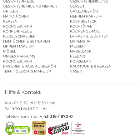
GESICHTSPFLEGE
GESICHTSREINIGUNG
GESICHTSREINIGUNG HERREN
GLÄSER
GRILLER
GRILLZUBEHÖR
HANDTÜCHER
HERREN PARFUM
KERZEN
KOCHBESTECK
KOCHGESCHIRR
KOCHTÖPFE
KÖRPERPFLEGE
KÜCHENGERÄTE
KUGELSCHREIBER
LAMPEN & LEUCHTEN
LEINTÜCHER & BETTLAKEN
LIPPENSTIFT
LIPPEN MAKE UP
MESSER
MÖBEL
NAGELLACK
UNISEX PARFUMS
PEELING
KOCHGESCHIRR
PORZELLAN
RASIERER & RASUR ZUBEHÖR
RAUMDÜFTE & KERZEN
TEINT | GESICHTS MAKE UP
VASEN
Hilfe & Kontakt
Mo.–Fr. 9:30 bis 18:30 Uhr
Sa. 9:30 bis 18:00 Uhr
Telefonnummer:
+ 43 316 / 870-0