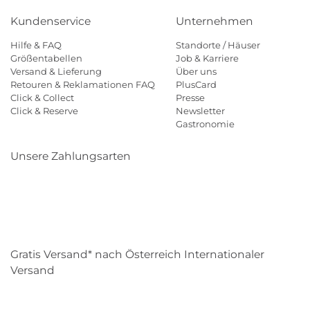
Kundenservice
Unternehmen
Hilfe & FAQ
Standorte / Häuser
Größentabellen
Job & Karriere
Versand & Lieferung
Über uns
Retouren & Reklamationen FAQ
PlusCard
Click & Collect
Presse
Click & Reserve
Newsletter
Gastronomie
Unsere Zahlungsarten
Klarna
Paypal
Mastercard
Visa
Diners
Eps
Shop
Applepay
Amazon
Gratis Versand* nach Österreich Internationaler
Versand