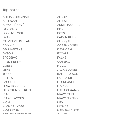
Topmarken
ADIDAS ORIGINALS
AESOP
AFFENZAHN
ALESSI
ARMANI/PRIVÉ
ARMEDANGELS
BARBOUR
BDK
BIRKENSTOCK
BOSS
BRAX
CALVIN KLEIN
CALVIN KLEIN JEANS
CLINIQUE
COMMA
COPENHAGEN
DR. MARTENS
DRYKORN
DYSON
ECOALF
ERGOBAG
FALKE
FRED PERRY
GOT BAG
GUESS
HUGO
IZIPIZI
JACK & JONES
JOOP!
KAPTEN & SON
KIEHL’S
LA PRAIRIE
LACOSTE
LE CREUSET
LENA HOSCHEK
LEVI’S®
LIEBESKIND BERLIN
LUISA CERANO
MAC
MARC CAIN
MARC JACOBS
MARC O’POLO
MCM
MEY
MICHAEL KORS
MONARI
MOS MOSH
NEW BALANCE