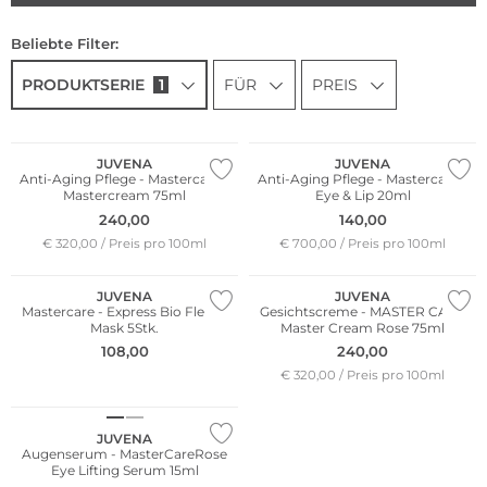
Beliebte Filter:
PRODUKTSERIE
1
FÜR
PREIS
JUVENA
JUVENA
Anti-Aging Pflege - Mastercare -
Anti-Aging Pflege - Mastercare -
Mastercream 75ml
Eye & Lip 20ml
240,00
140,00
€ 320,00 / Preis pro 100ml
€ 700,00 / Preis pro 100ml
JUVENA
JUVENA
Mastercare - Express Bio Fleece
Gesichtscreme - MASTER CARE
Mask 5Stk.
Master Cream Rose 75ml
108,00
240,00
€ 320,00 / Preis pro 100ml
JUVENA
Augenserum - MasterCareRose
Eye Lifting Serum 15ml