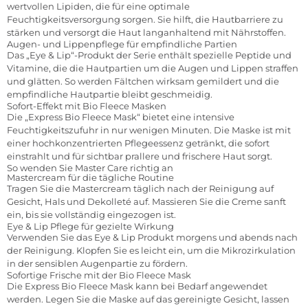
wertvollen Lipiden, die für eine optimale
Feuchtigkeitsversorgung sorgen. Sie hilft, die Hautbarriere zu
stärken und versorgt die Haut langanhaltend mit Nährstoffen.
Augen- und Lippenpflege für empfindliche Partien
Das „Eye & Lip“-Produkt der Serie enthält spezielle Peptide und
Vitamine, die die Hautpartien um die Augen und Lippen straffen
und glätten. So werden Fältchen wirksam gemildert und die
empfindliche Hautpartie bleibt geschmeidig.
Sofort-Effekt mit Bio Fleece Masken
Die „Express Bio Fleece Mask“ bietet eine intensive
Feuchtigkeitszufuhr in nur wenigen Minuten. Die Maske ist mit
einer hochkonzentrierten Pflegeessenz getränkt, die sofort
einstrahlt und für sichtbar prallere und frischere Haut sorgt.
So wenden Sie Master Care richtig an
Mastercream für die tägliche Routine
Tragen Sie die Mastercream täglich nach der Reinigung auf
Gesicht, Hals und Dekolleté auf. Massieren Sie die Creme sanft
ein, bis sie vollständig eingezogen ist.
Eye & Lip Pflege für gezielte Wirkung
Verwenden Sie das Eye & Lip Produkt morgens und abends nach
der Reinigung. Klopfen Sie es leicht ein, um die Mikrozirkulation
in der sensiblen Augenpartie zu fördern.
Sofortige Frische mit der Bio Fleece Mask
Die Express Bio Fleece Mask kann bei Bedarf angewendet
werden. Legen Sie die Maske auf das gereinigte Gesicht, lassen