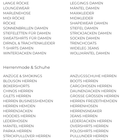
LANGE RÖCKE
LEGGINGS DAMEN
LOUNGEWEAR
MÄNTEL DAMEN
MARLENEHOSE
MAXIKLEIDER
MIDI RÖCKE
MIDIKLEIDER
RÖCKE
SHAPEWEAR DAMEN
SONNENBRILLEN DAMEN
STIEFEL DAMEN
STIEFELETTEN FÜR DAMEN
STRICKJACKEN DAMEN
SWEATSHIRTS FÜR DAMEN
SOCKEN DAMEN
DIRNDL & TRACHTENKLEIDER
TRENCHCOATS
T-SHIRTS DAMEN
WIDELEG JEANS
WINTERJACKEN DAMEN
WOLLMÄNTEL DAMEN
Herrenmode & Schuhe
ANZÜGE & SMOKINGS
ANZUGSSCHUHE HERREN
BLOUSON HERREN
BOOTS HERREN
BOXERSHORTS
CARGOHOSEN HERREN
CHINOS HERREN
DAUNENJACKEN HERREN
GILETS HERREN
GROSSE GRÖSSEN HERREN
HERREN BUSINESSHEMDEN
HERREN FREIZEITHEMDEN
HERREN HEMDEN
HERRENHOSEN
HERRENJACKEN
HERRENSNEAKER
HOODIES HERREN
JEANS HERREN
LEDERHOSEN
LEDERJACKEN HERREN
MÄNTEL HERREN
OVERSHIRTS HERREN
PARKA HERREN
POLOSHIRTS HERREN
STRICKPULLOVER HERREN
PULLUNDER HERREN