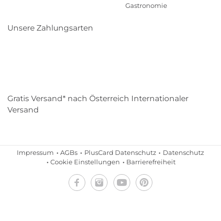
Gastronomie
Unsere Zahlungsarten
Klarna
Paypal
Mastercard
Visa
Diners
Eps
Shop
Applepay
Amazon
Gratis Versand* nach Österreich Internationaler
Versand
Impressum
AGBs
PlusCard Datenschutz
Datenschutz
Cookie Einstellungen
Barrierefreiheit