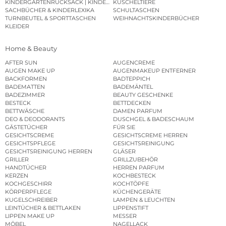
KINDERGARTENRUCKSACK | KINDERGARTENBEUTEL
KUSCHELTIERE
SACHBÜCHER & KINDERLEXIKA
SCHULTASCHEN
TURNBEUTEL & SPORTTASCHEN
WEIHNACHTSKINDERBÜCHER
KLEIDER
Home & Beauty
AFTER SUN
AUGENCREME
AUGEN MAKE UP
AUGENMAKEUP ENTFERNER
BACKFORMEN
BADTEPPICH
BADEMATTEN
BADEMÄNTEL
BADEZIMMER
BEAUTY GESCHENKE
BESTECK
BETTDECKEN
BETTWÄSCHE
DAMEN PARFUM
DEO & DEODORANTS
DUSCHGEL & BADESCHAUM
GÄSTETÜCHER
FÜR SIE
GESICHTSCREME
GESICHTSCREME HERREN
GESICHTSPFLEGE
GESICHTSREINIGUNG
GESICHTSREINIGUNG HERREN
GLÄSER
GRILLER
GRILLZUBEHÖR
HANDTÜCHER
HERREN PARFUM
KERZEN
KOCHBESTECK
KOCHGESCHIRR
KOCHTÖPFE
KÖRPERPFLEGE
KÜCHENGERÄTE
KUGELSCHREIBER
LAMPEN & LEUCHTEN
LEINTÜCHER & BETTLAKEN
LIPPENSTIFT
LIPPEN MAKE UP
MESSER
MÖBEL
NAGELLACK