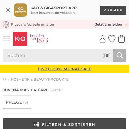
K&Ö & GIGASPORT APP
ZUR APP
Jetzt kostenlos downloaden
Pluscard Vorteile erhalten
KOSTENLOSER VERSAND* & RÜCKVERSAND
Jetzt anmelden
UNSERE APP
CLICK &
CLICK &
COLLECT
RESERVE
BIS ZU -50% IM FINAL SALE
KOSMETIK & BEAUTYPRODUKTE
JUVENA MASTER CARE
5 Artikel
PFLEGE
(5)
FILTERN & SORTIEREN