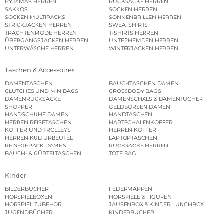
PYJAMAS HERREN
RUCKSÄCKE HERREN
SAKKOS
SOCKEN HERREN
SOCKEN MULTIPACKS
SONNENBRILLEN HERREN
STRICKJACKEN HERREN
SWEATSHIRTS
TRACHTENMODE HERREN
T-SHIRTS HERREN
ÜBERGANGSJACKEN HERREN
UNTERHEMDEN HERREN
UNTERWÄSCHE HERREN
WINTERJACKEN HERREN
Taschen & Accessoires
DAMENTASCHEN
BAUCHTASCHEN DAMEN
CLUTCHES UND MINIBAGS
CROSSBODY BAGS
DAMENRUCKSÄCKE
DAMENSCHALS & DAMENTÜCHER
SHOPPER
GELDBÖRSEN DAMEN
HANDSCHUHE DAMEN
HANDTASCHEN
HERREN REISETASCHEN
HARTSCHALENKOFFER
KOFFER UND TROLLEYS
HERREN KOFFER
HERREN KULTURBEUTEL
LAPTOPTASCHEN
REISEGEPÄCK DAMEN
RUCKSÄCKE HERREN
BAUCH- & GÜRTELTASCHEN
TOTE BAG
Kinder
BILDERBÜCHER
FEDERMAPPEN
HÖRSPIELBOXEN
HÖRSPIELE & FIGUREN
HÖRSPIEL ZUBEHÖR
JAUSENBOX & KINDER LUNCHBOX
JUGENDBÜCHER
KINDERBÜCHER