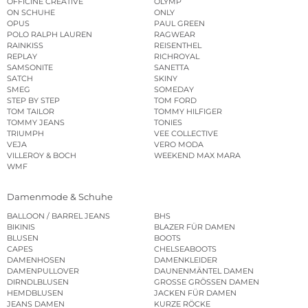
OFFICINE CREATIVE
OLYMP
ON SCHUHE
ONLY
OPUS
PAUL GREEN
POLO RALPH LAUREN
RAGWEAR
RAINKISS
REISENTHEL
REPLAY
RICHROYAL
SAMSONITE
SANETTA
SATCH
SKINY
SMEG
SOMEDAY
STEP BY STEP
TOM FORD
TOM TAILOR
TOMMY HILFIGER
TOMMY JEANS
TONIES
TRIUMPH
VEE COLLECTIVE
VEJA
VERO MODA
VILLEROY & BOCH
WEEKEND MAX MARA
WMF
Damenmode & Schuhe
BALLOON / BARREL JEANS
BHS
BIKINIS
BLAZER FÜR DAMEN
BLUSEN
BOOTS
CAPES
CHELSEABOOTS
DAMENHOSEN
DAMENKLEIDER
DAMENPULLOVER
DAUNENMÄNTEL DAMEN
DIRNDLBLUSEN
GROSSE GRÖSSEN DAMEN
HEMDBLUSEN
JACKEN FÜR DAMEN
JEANS DAMEN
KURZE RÖCKE