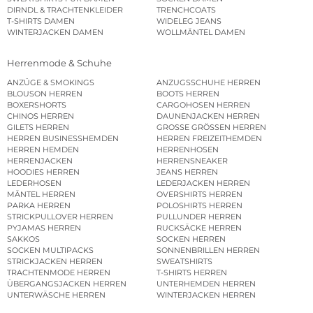
DIRNDL & TRACHTENKLEIDER
TRENCHCOATS
T-SHIRTS DAMEN
WIDELEG JEANS
WINTERJACKEN DAMEN
WOLLMÄNTEL DAMEN
Herrenmode & Schuhe
ANZÜGE & SMOKINGS
ANZUGSSCHUHE HERREN
BLOUSON HERREN
BOOTS HERREN
BOXERSHORTS
CARGOHOSEN HERREN
CHINOS HERREN
DAUNENJACKEN HERREN
GILETS HERREN
GROSSE GRÖSSEN HERREN
HERREN BUSINESSHEMDEN
HERREN FREIZEITHEMDEN
HERREN HEMDEN
HERRENHOSEN
HERRENJACKEN
HERRENSNEAKER
HOODIES HERREN
JEANS HERREN
LEDERHOSEN
LEDERJACKEN HERREN
MÄNTEL HERREN
OVERSHIRTS HERREN
PARKA HERREN
POLOSHIRTS HERREN
STRICKPULLOVER HERREN
PULLUNDER HERREN
PYJAMAS HERREN
RUCKSÄCKE HERREN
SAKKOS
SOCKEN HERREN
SOCKEN MULTIPACKS
SONNENBRILLEN HERREN
STRICKJACKEN HERREN
SWEATSHIRTS
TRACHTENMODE HERREN
T-SHIRTS HERREN
ÜBERGANGSJACKEN HERREN
UNTERHEMDEN HERREN
UNTERWÄSCHE HERREN
WINTERJACKEN HERREN