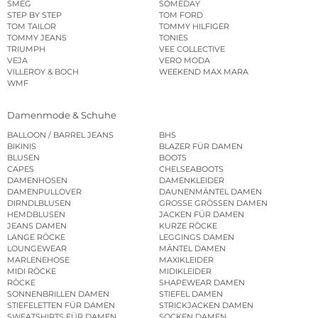
SMEG
SOMEDAY
STEP BY STEP
TOM FORD
TOM TAILOR
TOMMY HILFIGER
TOMMY JEANS
TONIES
TRIUMPH
VEE COLLECTIVE
VEJA
VERO MODA
VILLEROY & BOCH
WEEKEND MAX MARA
WMF
Damenmode & Schuhe
BALLOON / BARREL JEANS
BHS
BIKINIS
BLAZER FÜR DAMEN
BLUSEN
BOOTS
CAPES
CHELSEABOOTS
DAMENHOSEN
DAMENKLEIDER
DAMENPULLOVER
DAUNENMÄNTEL DAMEN
DIRNDLBLUSEN
GROSSE GRÖSSEN DAMEN
HEMDBLUSEN
JACKEN FÜR DAMEN
JEANS DAMEN
KURZE RÖCKE
LANGE RÖCKE
LEGGINGS DAMEN
LOUNGEWEAR
MÄNTEL DAMEN
MARLENEHOSE
MAXIKLEIDER
MIDI RÖCKE
MIDIKLEIDER
RÖCKE
SHAPEWEAR DAMEN
SONNENBRILLEN DAMEN
STIEFEL DAMEN
STIEFELETTEN FÜR DAMEN
STRICKJACKEN DAMEN
SWEATSHIRTS FÜR DAMEN
SOCKEN DAMEN