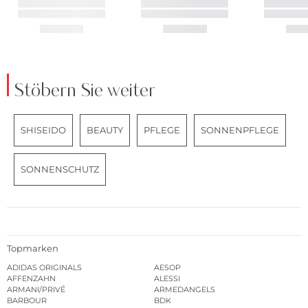
Stöbern Sie weiter
SHISEIDO
BEAUTY
PFLEGE
SONNENPFLEGE
SONNENSCHUTZ
Topmarken
ADIDAS ORIGINALS
AESOP
AFFENZAHN
ALESSI
ARMANI/PRIVÉ
ARMEDANGELS
BARBOUR
BDK