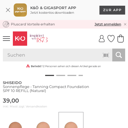
K&Ö & GIGASPORT APP
ZUR APP
Jetzt kostenlos downloaden
Pluscard Vorteile erhalten
KOSTENLOSER VERSAND* & RÜCKVERSAND
Jetzt anmelden
UNSERE APP
CLICK &
CLICK &
COLLECT
RESERVE
Beliebt!
12 Personen sehen sich diesen Artikel gerade an
SHISEIDO
Sonnenpflege - Tanning Compact Foundation
SPF 10 REFILL (Natural)
39,00
inkl. Mwst zzgl.
Versandkosten