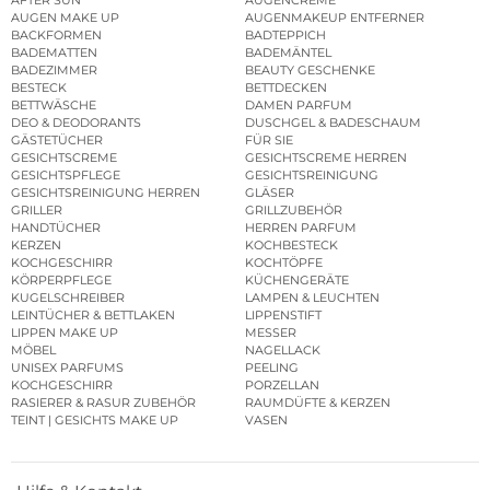
AUGEN MAKE UP
AUGENMAKEUP ENTFERNER
BACKFORMEN
BADTEPPICH
BADEMATTEN
BADEMÄNTEL
BADEZIMMER
BEAUTY GESCHENKE
BESTECK
BETTDECKEN
BETTWÄSCHE
DAMEN PARFUM
DEO & DEODORANTS
DUSCHGEL & BADESCHAUM
GÄSTETÜCHER
FÜR SIE
GESICHTSCREME
GESICHTSCREME HERREN
GESICHTSPFLEGE
GESICHTSREINIGUNG
GESICHTSREINIGUNG HERREN
GLÄSER
GRILLER
GRILLZUBEHÖR
HANDTÜCHER
HERREN PARFUM
KERZEN
KOCHBESTECK
KOCHGESCHIRR
KOCHTÖPFE
KÖRPERPFLEGE
KÜCHENGERÄTE
KUGELSCHREIBER
LAMPEN & LEUCHTEN
LEINTÜCHER & BETTLAKEN
LIPPENSTIFT
LIPPEN MAKE UP
MESSER
MÖBEL
NAGELLACK
UNISEX PARFUMS
PEELING
KOCHGESCHIRR
PORZELLAN
RASIERER & RASUR ZUBEHÖR
RAUMDÜFTE & KERZEN
TEINT | GESICHTS MAKE UP
VASEN