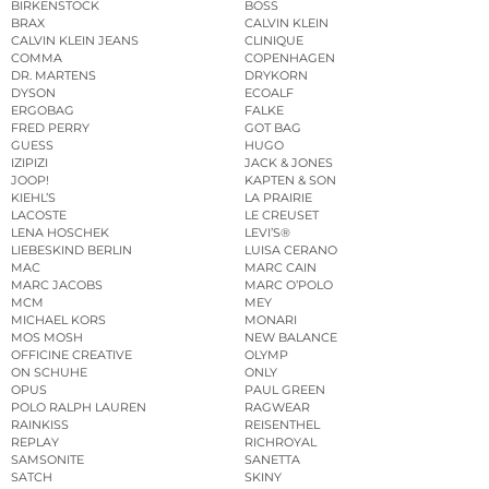
BIRKENSTOCK
BOSS
BRAX
CALVIN KLEIN
CALVIN KLEIN JEANS
CLINIQUE
COMMA
COPENHAGEN
DR. MARTENS
DRYKORN
DYSON
ECOALF
ERGOBAG
FALKE
FRED PERRY
GOT BAG
GUESS
HUGO
IZIPIZI
JACK & JONES
JOOP!
KAPTEN & SON
KIEHL’S
LA PRAIRIE
LACOSTE
LE CREUSET
LENA HOSCHEK
LEVI’S®
LIEBESKIND BERLIN
LUISA CERANO
MAC
MARC CAIN
MARC JACOBS
MARC O’POLO
MCM
MEY
MICHAEL KORS
MONARI
MOS MOSH
NEW BALANCE
OFFICINE CREATIVE
OLYMP
ON SCHUHE
ONLY
OPUS
PAUL GREEN
POLO RALPH LAUREN
RAGWEAR
RAINKISS
REISENTHEL
REPLAY
RICHROYAL
SAMSONITE
SANETTA
SATCH
SKINY