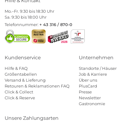
Hilfe & Kontakt
Mo.–Fr. 9:30 bis 18:30 Uhr
Sa. 9:30 bis 18:00 Uhr
Telefonnummer:
+ 43 316 / 870-0
Kundenservice
Unternehmen
Hilfe & FAQ
Standorte / Häuser
Größentabellen
Job & Karriere
Versand & Lieferung
Über uns
Retouren & Reklamationen FAQ
PlusCard
Click & Collect
Presse
Click & Reserve
Newsletter
Gastronomie
Unsere Zahlungsarten
Klarna
Paypal
Mastercard
Visa
Diners
Eps
Shop