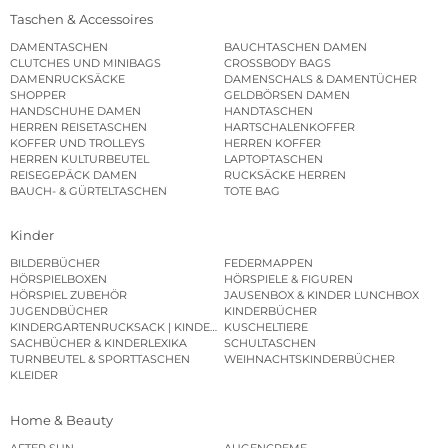
Taschen & Accessoires
DAMENTASCHEN
BAUCHTASCHEN DAMEN
CLUTCHES UND MINIBAGS
CROSSBODY BAGS
DAMENRUCKSÄCKE
DAMENSCHALS & DAMENTÜCHER
SHOPPER
GELDBÖRSEN DAMEN
HANDSCHUHE DAMEN
HANDTASCHEN
HERREN REISETASCHEN
HARTSCHALENKOFFER
KOFFER UND TROLLEYS
HERREN KOFFER
HERREN KULTURBEUTEL
LAPTOPTASCHEN
REISEGEPÄCK DAMEN
RUCKSÄCKE HERREN
BAUCH- & GÜRTELTASCHEN
TOTE BAG
Kinder
BILDERBÜCHER
FEDERMAPPEN
HÖRSPIELBOXEN
HÖRSPIELE & FIGUREN
HÖRSPIEL ZUBEHÖR
JAUSENBOX & KINDER LUNCHBOX
JUGENDBÜCHER
KINDERBÜCHER
KINDERGARTENRUCKSACK | KINDERGARTENBEUTEL
KUSCHELTIERE
SACHBÜCHER & KINDERLEXIKA
SCHULTASCHEN
TURNBEUTEL & SPORTTASCHEN
WEIHNACHTSKINDERBÜCHER
KLEIDER
Home & Beauty
AFTER SUN
AUGENCREME