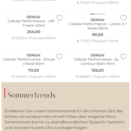
€ 72,00 / Preis pro 100ml
SENSAI
SENSAI
Cellular Performance - Lifting
Cellular Performance - Lotion II /
Cream 40ml
Moist 125ml
254,00
90,00
€ 635,00 / Preis pro 100ml
€ 72,00 / Preis pro 100ml
SENSAI
SENSAI
Cellular Performance - Emulsion II
Cellular Performance - Eye
/ Moist 50ml
Contour Balm 15ml
70,00
136,00
€ 140,00 / Preis pro 100ml
€ 906,67 / Preis pro 100ml
Sommertrends
Entdecken Sie unsere Sommertrends für die schönste Zeit des
Jahres: von entspannten Amalfi-Vibes über elegante Paris-
Sommerlooks bis hin zu strandfreundlichen Styles für Santorini
und cleanem Scandi Chic aus Kopenhagen.