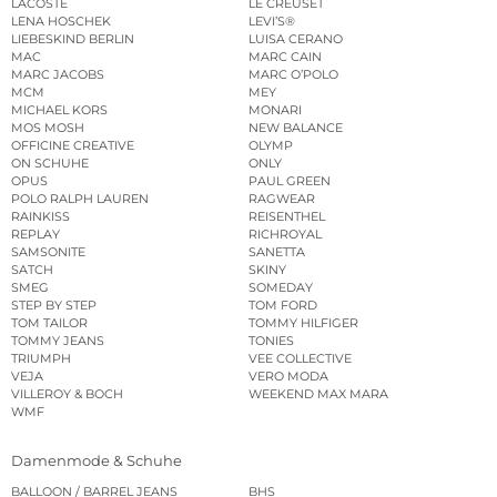
LACOSTE
LE CREUSET
LENA HOSCHEK
LEVI’S®
LIEBESKIND BERLIN
LUISA CERANO
MAC
MARC CAIN
MARC JACOBS
MARC O’POLO
MCM
MEY
MICHAEL KORS
MONARI
MOS MOSH
NEW BALANCE
OFFICINE CREATIVE
OLYMP
ON SCHUHE
ONLY
OPUS
PAUL GREEN
POLO RALPH LAUREN
RAGWEAR
RAINKISS
REISENTHEL
REPLAY
RICHROYAL
SAMSONITE
SANETTA
SATCH
SKINY
SMEG
SOMEDAY
STEP BY STEP
TOM FORD
TOM TAILOR
TOMMY HILFIGER
TOMMY JEANS
TONIES
TRIUMPH
VEE COLLECTIVE
VEJA
VERO MODA
VILLEROY & BOCH
WEEKEND MAX MARA
WMF
Damenmode & Schuhe
BALLOON / BARREL JEANS
BHS