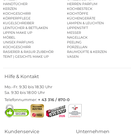
HANDTÜCHER
HERREN PARFUM
KERZEN
KOCHBESTECK
KOCHGESCHIRR
KOCHTÖPFE
KÖRPERPFLEGE
KÜCHENGERÄTE
KUGELSCHREIBER
LAMPEN & LEUCHTEN
LEINTÜCHER & BETTLAKEN
LIPPENSTIFT
LIPPEN MAKE UP
MESSER
MÖBEL
NAGELLACK
UNISEX PARFUMS
PEELING
KOCHGESCHIRR
PORZELLAN
RASIERER & RASUR ZUBEHÖR
RAUMDÜFTE & KERZEN
TEINT | GESICHTS MAKE UP
VASEN
Hilfe & Kontakt
Mo.–Fr. 9:30 bis 18:30 Uhr
Sa. 9:30 bis 18:00 Uhr
Telefonnummer:
+ 43 316 / 870-0
Kundenservice
Unternehmen