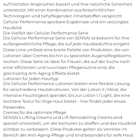
auf höchsten Ansprüchen basiert und Ihre natürliche Schönheit
unterstützt. Mit einer Kombination aus fortschrittlichen
Technologien und tief pflegenden Inhaltsstoffen verspricht
Cellular Performance spürbare Ergebnisse und ein verjüngtes
Hautbild.
Die Vielfalt der Cellular Performance Serie
Die Cellular Performance Serie von SENSAI ist bekannt für ihre
außergewöhnliche Pflege, die auf jede Hautbedürfnis eingeht.
Diese Linie umfasst eine breite Palette von Produkten, die von
Lotionen über Cremes bis hin zu speziellen Augenpflegebalms
reichen. Diese Serie ist ideal für Frauen, die auf der Suche nach
einer effizienten und luxuriösen Pflegeroutine sind, die
gleichzeitig Anti-Aging-Effekte bietet.
Lotionen für jeden Hauttyp
Die Cellular Performance Lotionen bieten eine flexible Lösung
für verschiedene Hautstrukturen. Von der Lotion II / Moist, die
intensive Feuchtigkeit spendet, bis zur Lotion I / Light, die eine
leichtere Textur für ölige Haut bietet – hier findet jeder etwas
Passendes.
Cremes für die optimale Pflege
SENSAI’s Lifting Creams und Lift Remodelling Creams sind
speziell entwickelt, um die Konturen zu straffen und das Hautbild
sichtbar zu verbessern. Diese Produkte gelten als Vorreiter im
Bereich der Anti-Aging-Pflege und sind besonders für reife Haut