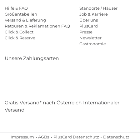
Hilfe & FAQ
Standorte / Häuser
Größentabellen
Job & Karriere
Versand & Lieferung
Über uns
Retouren & Reklamationen FAQ
PlusCard
Click & Collect
Presse
Click & Reserve
Newsletter
Gastronomie
Unsere Zahlungsarten
Klarna
Paypal
Mastercard
Visa
Diners
Eps
Shop
Applepay
Amazon
Gratis Versand* nach Österreich Internationaler
Versand
Impressum
AGBs
PlusCard Datenschutz
Datenschutz