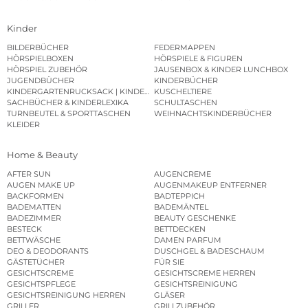
Kinder
BILDERBÜCHER
FEDERMAPPEN
HÖRSPIELBOXEN
HÖRSPIELE & FIGUREN
HÖRSPIEL ZUBEHÖR
JAUSENBOX & KINDER LUNCHBOX
JUGENDBÜCHER
KINDERBÜCHER
KINDERGARTENRUCKSACK | KINDERGARTENBEUTEL
KUSCHELTIERE
SACHBÜCHER & KINDERLEXIKA
SCHULTASCHEN
TURNBEUTEL & SPORTTASCHEN
WEIHNACHTSKINDERBÜCHER
KLEIDER
Home & Beauty
AFTER SUN
AUGENCREME
AUGEN MAKE UP
AUGENMAKEUP ENTFERNER
BACKFORMEN
BADTEPPICH
BADEMATTEN
BADEMÄNTEL
BADEZIMMER
BEAUTY GESCHENKE
BESTECK
BETTDECKEN
BETTWÄSCHE
DAMEN PARFUM
DEO & DEODORANTS
DUSCHGEL & BADESCHAUM
GÄSTETÜCHER
FÜR SIE
GESICHTSCREME
GESICHTSCREME HERREN
GESICHTSPFLEGE
GESICHTSREINIGUNG
GESICHTSREINIGUNG HERREN
GLÄSER
GRILLER
GRILLZUBEHÖR