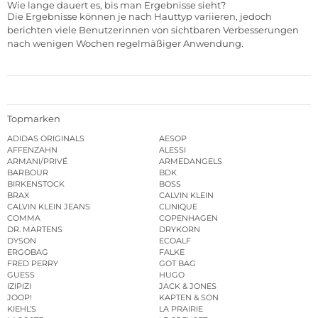
Wie lange dauert es, bis man Ergebnisse sieht?
Die Ergebnisse können je nach Hauttyp variieren, jedoch
berichten viele Benutzerinnen von sichtbaren Verbesserungen
nach wenigen Wochen regelmäßiger Anwendung.
Topmarken
ADIDAS ORIGINALS
AESOP
AFFENZAHN
ALESSI
ARMANI/PRIVÉ
ARMEDANGELS
BARBOUR
BDK
BIRKENSTOCK
BOSS
BRAX
CALVIN KLEIN
CALVIN KLEIN JEANS
CLINIQUE
COMMA
COPENHAGEN
DR. MARTENS
DRYKORN
DYSON
ECOALF
ERGOBAG
FALKE
FRED PERRY
GOT BAG
GUESS
HUGO
IZIPIZI
JACK & JONES
JOOP!
KAPTEN & SON
KIEHL’S
LA PRAIRIE