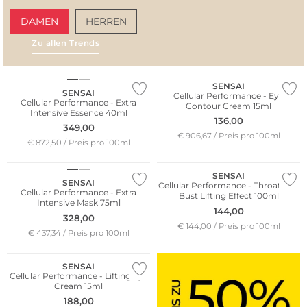
DAMEN
HERREN
Zu allen Trends
AMALFI VIBES
SAN
SENSAI
SENSAI
Cellular Performance - Eye
Cellular Performance - Extra
Contour Cream 15ml
Intensive Essence 40ml
136,00
349,00
€ 906,67 / Preis pro 100ml
€ 872,50 / Preis pro 100ml
SENSAI
SENSAI
Cellular Performance - Throat and
Cellular Performance - Extra
Bust Lifting Effect 100ml
Intensive Mask 75ml
144,00
328,00
€ 144,00 / Preis pro 100ml
€ 437,34 / Preis pro 100ml
SENSAI
Cellular Performance - Lifting Eye
Cream 15ml
188,00