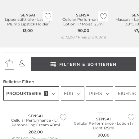
Wasserfest
SENSAI
SENSAI
SEN
Lippenstifthülle - Lasting
Cellular Performance -
Mascara - La
Plump Lipstick Holder
Lotion II / Moist 125ml
38°C (0
13,00
90,00
47
€ 72,00 / Preis pro 100ml
FILTERN & SORTIEREN
Beliebte Filter:
PRODUKTSERIE
1
FÜR
PREIS
EIGENSC
SENSAI
SENSAI
Cellular Performance - Lift
Cellular Performance - Lotion I /
Remodelling Cream 40ml
Light 125ml
282,00
90,00
€ 705,00 / Preis pro 100ml