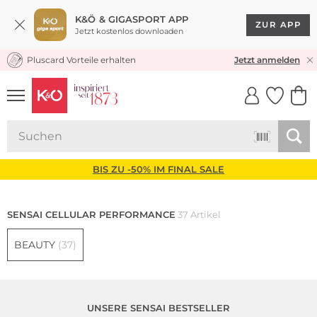
K&Ö & GIGASPORT APP
ZUR APP
Jetzt kostenlos downloaden
Pluscard Vorteile erhalten
KOSTENLOSER VERSAND* & RÜCKVERSAND
Jetzt anmelden
UNSERE APP
CLICK &
CLICK &
COLLECT
RESERVE
BIS ZU -50% IM FINAL SALE
SENSAI CELLULAR PERFORMANCE
37 Artikel
BEAUTY
(37)
UNSERE SENSAI BESTSELLER