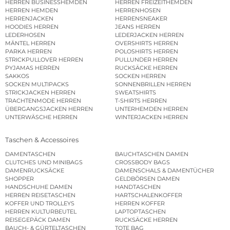
HERREN BUSINESSHEMDEN
HERREN FREIZEITHEMDEN
HERREN HEMDEN
HERRENHOSEN
HERRENJACKEN
HERRENSNEAKER
HOODIES HERREN
JEANS HERREN
LEDERHOSEN
LEDERJACKEN HERREN
MÄNTEL HERREN
OVERSHIRTS HERREN
PARKA HERREN
POLOSHIRTS HERREN
STRICKPULLOVER HERREN
PULLUNDER HERREN
PYJAMAS HERREN
RUCKSÄCKE HERREN
SAKKOS
SOCKEN HERREN
SOCKEN MULTIPACKS
SONNENBRILLEN HERREN
STRICKJACKEN HERREN
SWEATSHIRTS
TRACHTENMODE HERREN
T-SHIRTS HERREN
ÜBERGANGSJACKEN HERREN
UNTERHEMDEN HERREN
UNTERWÄSCHE HERREN
WINTERJACKEN HERREN
Taschen & Accessoires
DAMENTASCHEN
BAUCHTASCHEN DAMEN
CLUTCHES UND MINIBAGS
CROSSBODY BAGS
DAMENRUCKSÄCKE
DAMENSCHALS & DAMENTÜCHER
SHOPPER
GELDBÖRSEN DAMEN
HANDSCHUHE DAMEN
HANDTASCHEN
HERREN REISETASCHEN
HARTSCHALENKOFFER
KOFFER UND TROLLEYS
HERREN KOFFER
HERREN KULTURBEUTEL
LAPTOPTASCHEN
REISEGEPÄCK DAMEN
RUCKSÄCKE HERREN
BAUCH- & GÜRTELTASCHEN
TOTE BAG