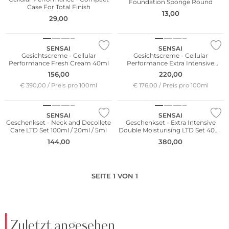
Foundation Sponge Round
Case For Total Finish
13,00
29,00
SENSAI
SENSAI
Gesichtscreme - Cellular
Gesichtscreme - Cellular
Performance Fresh Cream 40ml
Performance Extra Intensive
Lotion 125ml
156,00
220,00
€ 390,00 / Preis pro 100ml
€ 176,00 / Preis pro 100ml
Limited Edition
Limited Edition
SENSAI
SENSAI
Geschenkset - Neck and Decollete
Geschenkset - Extra Intensive
Care LTD Set 100ml / 20ml / 5ml
Double Moisturising LTD Set 40ml
/ 20ml
144,00
380,00
SEITE 1 VON 1
Zuletzt angesehen