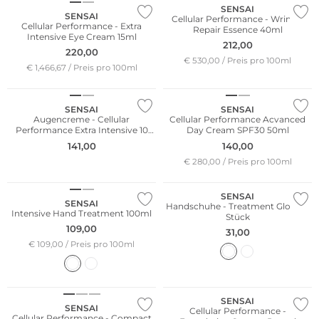
SENSAI
SENSAI
Cellular Performance - Wrinkle
Cellular Performance - Extra
Repair Essence 40ml
Intensive Eye Cream 15ml
212,00
220,00
€ 530,00 / Preis pro 100ml
€ 1,466,67 / Preis pro 100ml
SENSAI
SENSAI
Augencreme - Cellular
Cellular Performance Acvanced
Performance Extra Intensive 10
Day Cream SPF30 50ml
Minute Revitalising Pads 10x6ml
141,00
140,00
€ 280,00 / Preis pro 100ml
SENSAI
SENSAI
Handschuhe - Treatment Gloves 1
Intensive Hand Treatment 100ml
Stück
109,00
31,00
€ 109,00 / Preis pro 100ml
SENSAI
SENSAI
Cellular Performance -
Cellular Performance - Compact