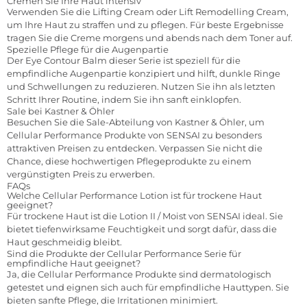
Cremen Sie Ihre Haut intensiv
Verwenden Sie die Lifting Cream oder Lift Remodelling Cream,
um Ihre Haut zu straffen und zu pflegen. Für beste Ergebnisse
tragen Sie die Creme morgens und abends nach dem Toner auf.
Spezielle Pflege für die Augenpartie
Der Eye Contour Balm dieser Serie ist speziell für die
empfindliche Augenpartie konzipiert und hilft, dunkle Ringe
und Schwellungen zu reduzieren. Nutzen Sie ihn als letzten
Schritt Ihrer Routine, indem Sie ihn sanft einklopfen.
Sale bei Kastner & Öhler
Besuchen Sie die Sale-Abteilung von Kastner & Öhler, um
Cellular Performance Produkte von
SENSAI
zu besonders
attraktiven Preisen zu entdecken. Verpassen Sie nicht die
Chance, diese hochwertigen Pflegeprodukte zu einem
vergünstigten Preis zu erwerben.
FAQs
Welche Cellular Performance Lotion ist für trockene Haut
geeignet?
Für trockene Haut ist die Lotion II / Moist von SENSAI ideal. Sie
bietet tiefenwirksame Feuchtigkeit und sorgt dafür, dass die
Haut geschmeidig bleibt.
Sind die Produkte der Cellular Performance Serie für
empfindliche Haut geeignet?
Ja, die Cellular Performance Produkte sind dermatologisch
getestet und eignen sich auch für empfindliche Hauttypen. Sie
bieten sanfte Pflege, die Irritationen minimiert.