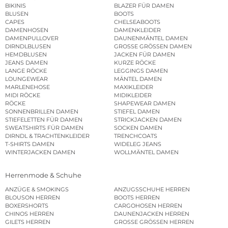
BIKINIS
BLAZER FÜR DAMEN
BLUSEN
BOOTS
CAPES
CHELSEABOOTS
DAMENHOSEN
DAMENKLEIDER
DAMENPULLOVER
DAUNENMÄNTEL DAMEN
DIRNDLBLUSEN
GROSSE GRÖSSEN DAMEN
HEMDBLUSEN
JACKEN FÜR DAMEN
JEANS DAMEN
KURZE RÖCKE
LANGE RÖCKE
LEGGINGS DAMEN
LOUNGEWEAR
MÄNTEL DAMEN
MARLENEHOSE
MAXIKLEIDER
MIDI RÖCKE
MIDIKLEIDER
RÖCKE
SHAPEWEAR DAMEN
SONNENBRILLEN DAMEN
STIEFEL DAMEN
STIEFELETTEN FÜR DAMEN
STRICKJACKEN DAMEN
SWEATSHIRTS FÜR DAMEN
SOCKEN DAMEN
DIRNDL & TRACHTENKLEIDER
TRENCHCOATS
T-SHIRTS DAMEN
WIDELEG JEANS
WINTERJACKEN DAMEN
WOLLMÄNTEL DAMEN
Herrenmode & Schuhe
ANZÜGE & SMOKINGS
ANZUGSSCHUHE HERREN
BLOUSON HERREN
BOOTS HERREN
BOXERSHORTS
CARGOHOSEN HERREN
CHINOS HERREN
DAUNENJACKEN HERREN
GILETS HERREN
GROSSE GRÖSSEN HERREN