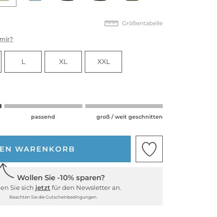
Größentabelle
 mir?
L
XL
XXL
passend
groß / weit geschnitten
DEN WARENKORB
Wollen Sie -10% sparen?
en Sie sich
jetzt
für den Newsletter an.
Beachten Sie die Gutscheinbedingungen.