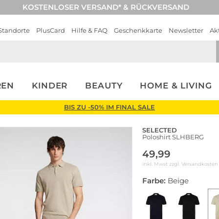
KOSTENLOSER VERSAND* & RÜCKVERSAND
Standorte
PlusCard
Hilfe & FAQ
Geschenkkarte
Newsletter
Ak
REN
KINDER
BEAUTY
HOME & LIVING
BIS ZU -50% IM FINAL SALE
SELECTED
Poloshirt SLHBERG
49,99
inkl. Mwst zzgl.
Versandkosten
Farbe:
Beige