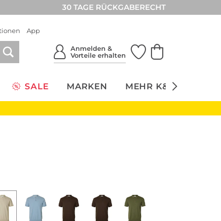
30 TAGE RÜCKGABERECHT
tionen
App
Anmelden &
Vorteile erhalten
SALE
MARKEN
MEHR K&Ö
NACH