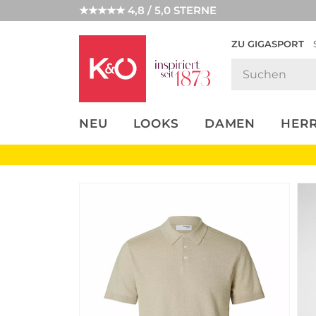
★★★★★ 4,8 / 5,0 STERNE
ZU GIGASPORT
FASHION-
UNSERE APP
CLICK &
CLICK &
TRENDS
COLLECT
RESERVE
NEU
LOOKS
DAMEN
HER