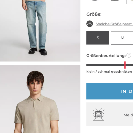
Größe:
Welche Größe passt
S
M
Größenbeurteilung:
?
klein / schmal geschnitten
IN 
Meld