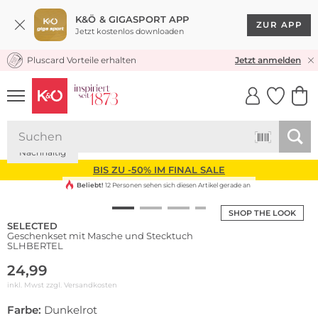
K&Ö & GIGASPORT APP
ZUR APP
Jetzt kostenlos downloaden
Pluscard Vorteile erhalten
KOSTENLOSER VERSAND* & RÜCKVERSAND
Jetzt anmelden
UNSERE APP
CLICK &
CLICK &
COLLECT
RESERVE
Nachhaltig
BIS ZU -50% IM FINAL SALE
Beliebt!
12 Personen sehen sich diesen Artikel gerade an
SHOP THE LOOK
SELECTED
Geschenkset mit Masche und Stecktuch
SLHBERTEL
24,99
inkl. Mwst zzgl.
Versandkosten
Farbe:
Dunkelrot