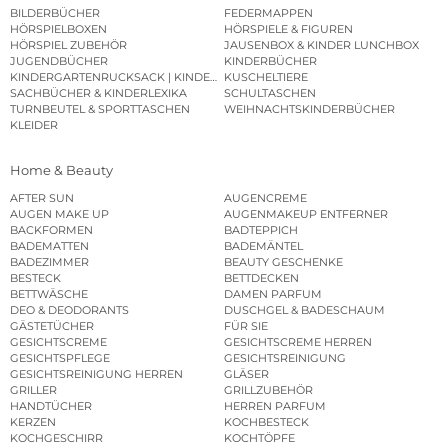
BILDERBÜCHER
FEDERMAPPEN
HÖRSPIELBOXEN
HÖRSPIELE & FIGUREN
HÖRSPIEL ZUBEHÖR
JAUSENBOX & KINDER LUNCHBOX
JUGENDBÜCHER
KINDERBÜCHER
KINDERGARTENRUCKSACK | KINDERGARTENBEUTEL
KUSCHELTIERE
SACHBÜCHER & KINDERLEXIKA
SCHULTASCHEN
TURNBEUTEL & SPORTTASCHEN
WEIHNACHTSKINDERBÜCHER
KLEIDER
Home & Beauty
AFTER SUN
AUGENCREME
AUGEN MAKE UP
AUGENMAKEUP ENTFERNER
BACKFORMEN
BADTEPPICH
BADEMATTEN
BADEMÄNTEL
BADEZIMMER
BEAUTY GESCHENKE
BESTECK
BETTDECKEN
BETTWÄSCHE
DAMEN PARFUM
DEO & DEODORANTS
DUSCHGEL & BADESCHAUM
GÄSTETÜCHER
FÜR SIE
GESICHTSCREME
GESICHTSCREME HERREN
GESICHTSPFLEGE
GESICHTSREINIGUNG
GESICHTSREINIGUNG HERREN
GLÄSER
GRILLER
GRILLZUBEHÖR
HANDTÜCHER
HERREN PARFUM
KERZEN
KOCHBESTECK
KOCHGESCHIRR
KOCHTÖPFE