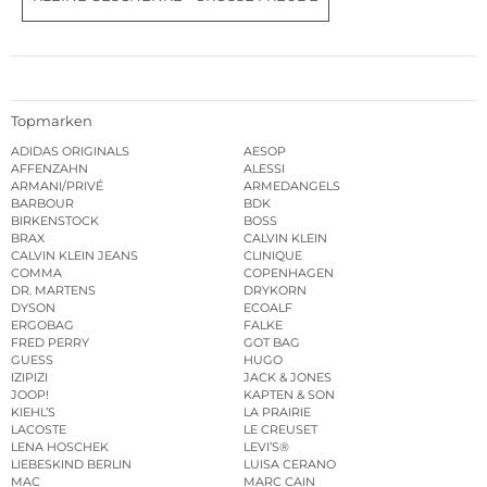
Topmarken
ADIDAS ORIGINALS
AESOP
AFFENZAHN
ALESSI
ARMANI/PRIVÉ
ARMEDANGELS
BARBOUR
BDK
BIRKENSTOCK
BOSS
BRAX
CALVIN KLEIN
CALVIN KLEIN JEANS
CLINIQUE
COMMA
COPENHAGEN
DR. MARTENS
DRYKORN
DYSON
ECOALF
ERGOBAG
FALKE
FRED PERRY
GOT BAG
GUESS
HUGO
IZIPIZI
JACK & JONES
JOOP!
KAPTEN & SON
KIEHL’S
LA PRAIRIE
LACOSTE
LE CREUSET
LENA HOSCHEK
LEVI’S®
LIEBESKIND BERLIN
LUISA CERANO
MAC
MARC CAIN