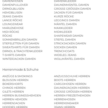
DAMENHOSEN
DAMENKLEIDER
DAMENPULLOVER
DAUNENMÄNTEL DAMEN
DIRNDLBLUSEN
GROSSE GRÖSSEN DAMEN
HEMDBLUSEN
JACKEN FÜR DAMEN
JEANS DAMEN
KURZE RÖCKE
LANGE RÖCKE
LEGGINGS DAMEN
LOUNGEWEAR
MÄNTEL DAMEN
MARLENEHOSE
MAXIKLEIDER
MIDI RÖCKE
MIDIKLEIDER
RÖCKE
SHAPEWEAR DAMEN
SONNENBRILLEN DAMEN
STIEFEL DAMEN
STIEFELETTEN FÜR DAMEN
STRICKJACKEN DAMEN
SWEATSHIRTS FÜR DAMEN
SOCKEN DAMEN
DIRNDL & TRACHTENKLEIDER
TRENCHCOATS
T-SHIRTS DAMEN
WIDELEG JEANS
WINTERJACKEN DAMEN
WOLLMÄNTEL DAMEN
Herrenmode & Schuhe
ANZÜGE & SMOKINGS
ANZUGSSCHUHE HERREN
BLOUSON HERREN
BOOTS HERREN
BOXERSHORTS
CARGOHOSEN HERREN
CHINOS HERREN
DAUNENJACKEN HERREN
GILETS HERREN
GROSSE GRÖSSEN HERREN
HERREN BUSINESSHEMDEN
HERREN FREIZEITHEMDEN
HERREN HEMDEN
HERRENHOSEN
HERRENJACKEN
HERRENSNEAKER
HOODIES HERREN
JEANS HERREN