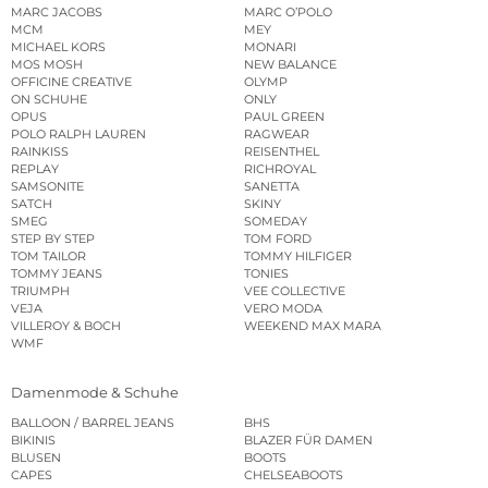
MARC JACOBS
MARC O’POLO
MCM
MEY
MICHAEL KORS
MONARI
MOS MOSH
NEW BALANCE
OFFICINE CREATIVE
OLYMP
ON SCHUHE
ONLY
OPUS
PAUL GREEN
POLO RALPH LAUREN
RAGWEAR
RAINKISS
REISENTHEL
REPLAY
RICHROYAL
SAMSONITE
SANETTA
SATCH
SKINY
SMEG
SOMEDAY
STEP BY STEP
TOM FORD
TOM TAILOR
TOMMY HILFIGER
TOMMY JEANS
TONIES
TRIUMPH
VEE COLLECTIVE
VEJA
VERO MODA
VILLEROY & BOCH
WEEKEND MAX MARA
WMF
Damenmode & Schuhe
BALLOON / BARREL JEANS
BHS
BIKINIS
BLAZER FÜR DAMEN
BLUSEN
BOOTS
CAPES
CHELSEABOOTS