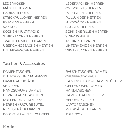
LEDERHOSEN
LEDERJACKEN HERREN
MÄNTEL HERREN
OVERSHIRTS HERREN
PARKA HERREN
POLOSHIRTS HERREN
STRICKPULLOVER HERREN
PULLUNDER HERREN
PYJAMAS HERREN
RUCKSÄCKE HERREN
SAKKOS
SOCKEN HERREN
SOCKEN MULTIPACKS
SONNENBRILLEN HERREN
STRICKJACKEN HERREN
SWEATSHIRTS
TRACHTENMODE HERREN
T-SHIRTS HERREN
ÜBERGANGSJACKEN HERREN
UNTERHEMDEN HERREN
UNTERWÄSCHE HERREN
WINTERJACKEN HERREN
Taschen & Accessoires
DAMENTASCHEN
BAUCHTASCHEN DAMEN
CLUTCHES UND MINIBAGS
CROSSBODY BAGS
DAMENRUCKSÄCKE
DAMENSCHALS & DAMENTÜCHER
SHOPPER
GELDBÖRSEN DAMEN
HANDSCHUHE DAMEN
HANDTASCHEN
HERREN REISETASCHEN
HARTSCHALENKOFFER
KOFFER UND TROLLEYS
HERREN KOFFER
HERREN KULTURBEUTEL
LAPTOPTASCHEN
REISEGEPÄCK DAMEN
RUCKSÄCKE HERREN
BAUCH- & GÜRTELTASCHEN
TOTE BAG
Kinder