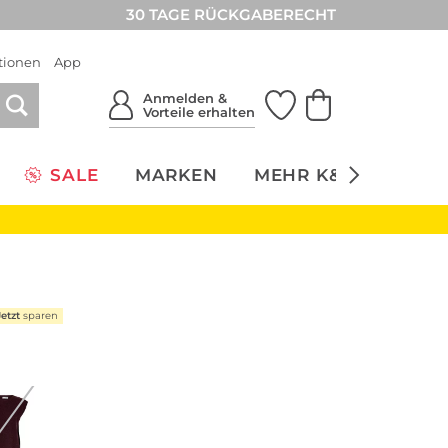
30 TAGE RÜCKGABERECHT
tionen
App
Anmelden &
Vorteile erhalten
SALE
MARKEN
MEHR K&Ö
NACH
Jetzt
sparen