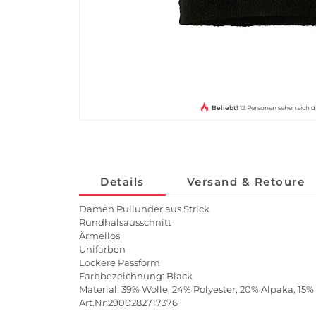
Beliebt!
12 Personen sehen sich d
Details
Versand & Retoure
Damen Pullunder aus Strick
Rundhalsausschnitt
Ärmellos
Unifarben
Lockere Passform
Farbbezeichnung: Black
Material: 39% Wolle, 24% Polyester, 20% Alpaka, 15%
Art.Nr:2900282717376