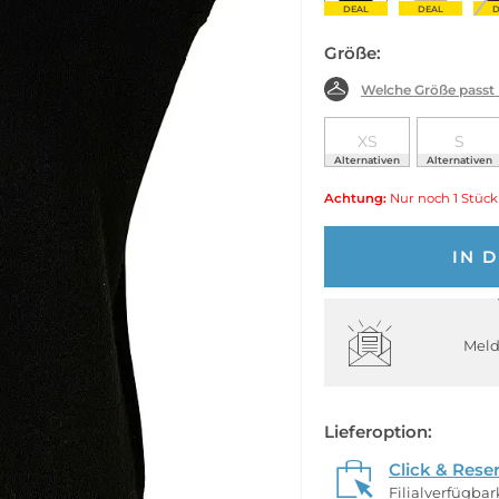
DEAL
DEAL
D
Größe:
Welche Größe passt
XS
S
Alternativen
Alternativen
Achtung:
Nur noch 1 Stück
IN 
Meld
Lieferoption:
Click & Rese
Filialverfügba