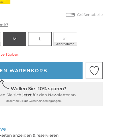
EAL
Größentabelle
 mir?
M
L
XL
Alternativen
 verfügbar!
DEN WARENKORB
Wollen Sie -10% sparen?
en Sie sich
jetzt
für den Newsletter an.
Beachten Sie die Gutscheinbedingungen.
rve
rkeiten anzeigen & reservieren