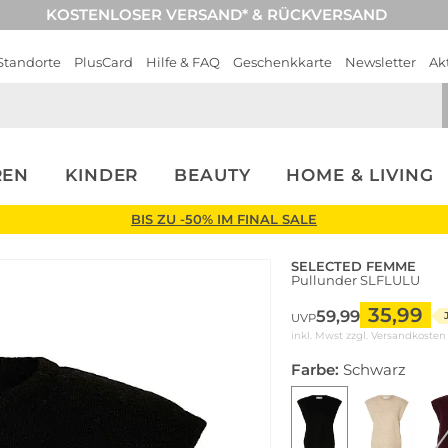
KOSTENLOSER VERSAND* & RÜCKVERSAND
Standorte
PlusCard
Hilfe & FAQ
Geschenkkarte
Newsletter
Ak
REN
KINDER
BEAUTY
HOME & LIVING
BIS ZU -50% IM FINAL SALE
SELECTED FEMME
Pullunder SLFLULU
35,99
59,99
UVP
inkl. Mwst zzgl.
Versandkosten
Farbe:
Schwarz