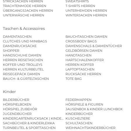
STRICKJACKEN HERREN
SWEATSHIRTS
TRACHTENMODE HERREN
T-SHIRTS HERREN
ÜBERGANGSJACKEN HERREN
UNTERHEMDEN HERREN
UNTERWÄSCHE HERREN
WINTERJACKEN HERREN
Taschen & Accessoires
DAMENTASCHEN
BAUCHTASCHEN DAMEN
CLUTCHES UND MINIBAGS
CROSSBODY BAGS
DAMENRUCKSÄCKE
DAMENSCHALS & DAMENTÜCHER
SHOPPER
GELDBÖRSEN DAMEN
HANDSCHUHE DAMEN
HANDTASCHEN
HERREN REISETASCHEN
HARTSCHALENKOFFER
KOFFER UND TROLLEYS
HERREN KOFFER
HERREN KULTURBEUTEL
LAPTOPTASCHEN
REISEGEPÄCK DAMEN
RUCKSÄCKE HERREN
BAUCH- & GÜRTELTASCHEN
TOTE BAG
Kinder
BILDERBÜCHER
FEDERMAPPEN
HÖRSPIELBOXEN
HÖRSPIELE & FIGUREN
HÖRSPIEL ZUBEHÖR
JAUSENBOX & KINDER LUNCHBOX
JUGENDBÜCHER
KINDERBÜCHER
KINDERGARTENRUCKSACK | KINDERGARTENBEUTEL
KUSCHELTIERE
SACHBÜCHER & KINDERLEXIKA
SCHULTASCHEN
TURNBEUTEL & SPORTTASCHEN
WEIHNACHTSKINDERBÜCHER