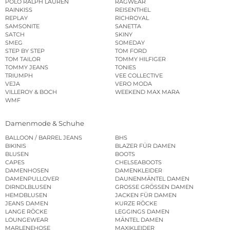
POLO RALPH LAUREN
RAGWEAR
RAINKISS
REISENTHEL
REPLAY
RICHROYAL
SAMSONITE
SANETTA
SATCH
SKINY
SMEG
SOMEDAY
STEP BY STEP
TOM FORD
TOM TAILOR
TOMMY HILFIGER
TOMMY JEANS
TONIES
TRIUMPH
VEE COLLECTIVE
VEJA
VERO MODA
VILLEROY & BOCH
WEEKEND MAX MARA
WMF
Damenmode & Schuhe
BALLOON / BARREL JEANS
BHS
BIKINIS
BLAZER FÜR DAMEN
BLUSEN
BOOTS
CAPES
CHELSEABOOTS
DAMENHOSEN
DAMENKLEIDER
DAMENPULLOVER
DAUNENMÄNTEL DAMEN
DIRNDLBLUSEN
GROSSE GRÖSSEN DAMEN
HEMDBLUSEN
JACKEN FÜR DAMEN
JEANS DAMEN
KURZE RÖCKE
LANGE RÖCKE
LEGGINGS DAMEN
LOUNGEWEAR
MÄNTEL DAMEN
MARLENEHOSE
MAXIKLEIDER