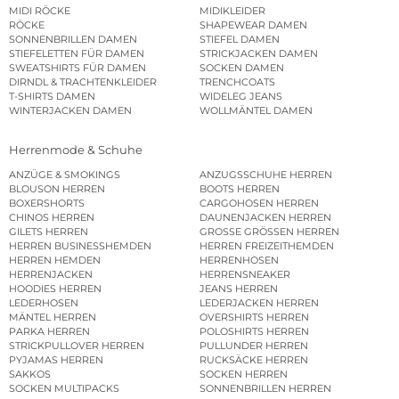
MIDI RÖCKE
MIDIKLEIDER
RÖCKE
SHAPEWEAR DAMEN
SONNENBRILLEN DAMEN
STIEFEL DAMEN
STIEFELETTEN FÜR DAMEN
STRICKJACKEN DAMEN
SWEATSHIRTS FÜR DAMEN
SOCKEN DAMEN
DIRNDL & TRACHTENKLEIDER
TRENCHCOATS
T-SHIRTS DAMEN
WIDELEG JEANS
WINTERJACKEN DAMEN
WOLLMÄNTEL DAMEN
Herrenmode & Schuhe
ANZÜGE & SMOKINGS
ANZUGSSCHUHE HERREN
BLOUSON HERREN
BOOTS HERREN
BOXERSHORTS
CARGOHOSEN HERREN
CHINOS HERREN
DAUNENJACKEN HERREN
GILETS HERREN
GROSSE GRÖSSEN HERREN
HERREN BUSINESSHEMDEN
HERREN FREIZEITHEMDEN
HERREN HEMDEN
HERRENHOSEN
HERRENJACKEN
HERRENSNEAKER
HOODIES HERREN
JEANS HERREN
LEDERHOSEN
LEDERJACKEN HERREN
MÄNTEL HERREN
OVERSHIRTS HERREN
PARKA HERREN
POLOSHIRTS HERREN
STRICKPULLOVER HERREN
PULLUNDER HERREN
PYJAMAS HERREN
RUCKSÄCKE HERREN
SAKKOS
SOCKEN HERREN
SOCKEN MULTIPACKS
SONNENBRILLEN HERREN