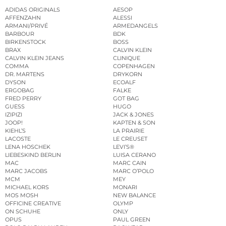
ADIDAS ORIGINALS
AESOP
AFFENZAHN
ALESSI
ARMANI/PRIVÉ
ARMEDANGELS
BARBOUR
BDK
BIRKENSTOCK
BOSS
BRAX
CALVIN KLEIN
CALVIN KLEIN JEANS
CLINIQUE
COMMA
COPENHAGEN
DR. MARTENS
DRYKORN
DYSON
ECOALF
ERGOBAG
FALKE
FRED PERRY
GOT BAG
GUESS
HUGO
IZIPIZI
JACK & JONES
JOOP!
KAPTEN & SON
KIEHL’S
LA PRAIRIE
LACOSTE
LE CREUSET
LENA HOSCHEK
LEVI’S®
LIEBESKIND BERLIN
LUISA CERANO
MAC
MARC CAIN
MARC JACOBS
MARC O’POLO
MCM
MEY
MICHAEL KORS
MONARI
MOS MOSH
NEW BALANCE
OFFICINE CREATIVE
OLYMP
ON SCHUHE
ONLY
OPUS
PAUL GREEN