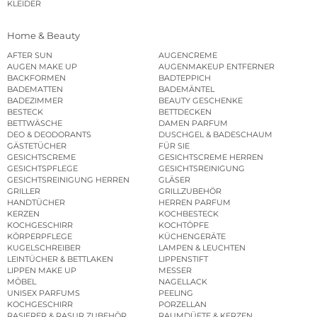
KLEIDER
Home & Beauty
AFTER SUN
AUGENCREME
AUGEN MAKE UP
AUGENMAKEUP ENTFERNER
BACKFORMEN
BADTEPPICH
BADEMATTEN
BADEMÄNTEL
BADEZIMMER
BEAUTY GESCHENKE
BESTECK
BETTDECKEN
BETTWÄSCHE
DAMEN PARFUM
DEO & DEODORANTS
DUSCHGEL & BADESCHAUM
GÄSTETÜCHER
FÜR SIE
GESICHTSCREME
GESICHTSCREME HERREN
GESICHTSPFLEGE
GESICHTSREINIGUNG
GESICHTSREINIGUNG HERREN
GLÄSER
GRILLER
GRILLZUBEHÖR
HANDTÜCHER
HERREN PARFUM
KERZEN
KOCHBESTECK
KOCHGESCHIRR
KOCHTÖPFE
KÖRPERPFLEGE
KÜCHENGERÄTE
KUGELSCHREIBER
LAMPEN & LEUCHTEN
LEINTÜCHER & BETTLAKEN
LIPPENSTIFT
LIPPEN MAKE UP
MESSER
MÖBEL
NAGELLACK
UNISEX PARFUMS
PEELING
KOCHGESCHIRR
PORZELLAN
RASIERER & RASUR ZUBEHÖR
RAUMDÜFTE & KERZEN