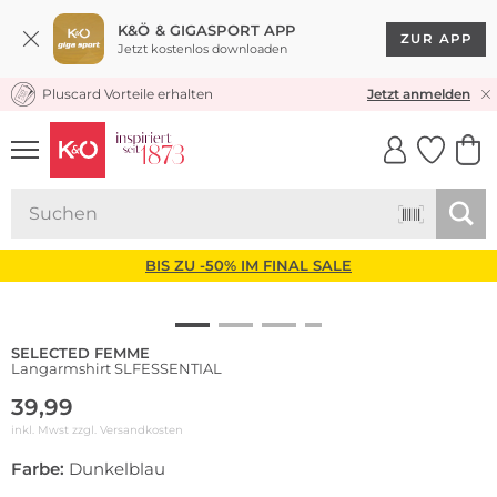
K&Ö & GIGASPORT APP
ZUR APP
Jetzt kostenlos downloaden
Pluscard Vorteile erhalten
KOSTENLOSER VERSAND* & RÜCKVERSAND
Jetzt anmelden
UNSERE APP
CLICK &
CLICK &
COLLECT
RESERVE
BIS ZU -50% IM FINAL SALE
SELECTED FEMME
Langarmshirt SLFESSENTIAL
39,99
inkl. Mwst zzgl.
Versandkosten
Farbe:
Dunkelblau