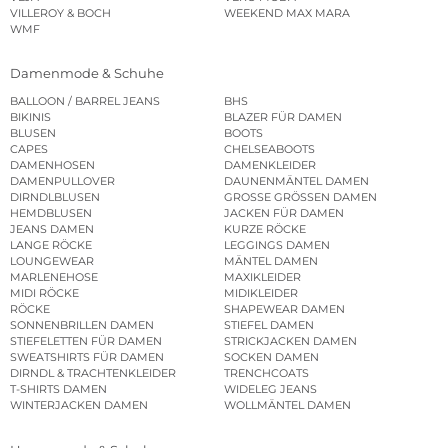
VILLEROY & BOCH
WEEKEND MAX MARA
WMF
Damenmode & Schuhe
BALLOON / BARREL JEANS
BHS
BIKINIS
BLAZER FÜR DAMEN
BLUSEN
BOOTS
CAPES
CHELSEABOOTS
DAMENHOSEN
DAMENKLEIDER
DAMENPULLOVER
DAUNENMÄNTEL DAMEN
DIRNDLBLUSEN
GROSSE GRÖSSEN DAMEN
HEMDBLUSEN
JACKEN FÜR DAMEN
JEANS DAMEN
KURZE RÖCKE
LANGE RÖCKE
LEGGINGS DAMEN
LOUNGEWEAR
MÄNTEL DAMEN
MARLENEHOSE
MAXIKLEIDER
MIDI RÖCKE
MIDIKLEIDER
RÖCKE
SHAPEWEAR DAMEN
SONNENBRILLEN DAMEN
STIEFEL DAMEN
STIEFELETTEN FÜR DAMEN
STRICKJACKEN DAMEN
SWEATSHIRTS FÜR DAMEN
SOCKEN DAMEN
DIRNDL & TRACHTENKLEIDER
TRENCHCOATS
T-SHIRTS DAMEN
WIDELEG JEANS
WINTERJACKEN DAMEN
WOLLMÄNTEL DAMEN