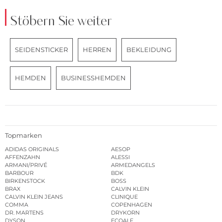
Stöbern Sie weiter
SEIDENSTICKER
HERREN
BEKLEIDUNG
HEMDEN
BUSINESSHEMDEN
Topmarken
ADIDAS ORIGINALS
AESOP
AFFENZAHN
ALESSI
ARMANI/PRIVÉ
ARMEDANGELS
BARBOUR
BDK
BIRKENSTOCK
BOSS
BRAX
CALVIN KLEIN
CALVIN KLEIN JEANS
CLINIQUE
COMMA
COPENHAGEN
DR. MARTENS
DRYKORN
DYSON
ECOALF