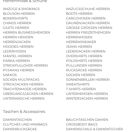
Herrenmode & Schuhe
ANZÜGE & SMOKINGS
ANZUGSSCHUHE HERREN
BLOUSON HERREN
BOOTS HERREN
BOXERSHORTS
CARGOHOSEN HERREN
CHINOS HERREN
DAUNENJACKEN HERREN
GILETS HERREN
GROSSE GRÖSSEN HERREN
HERREN BUSINESSHEMDEN
HERREN FREIZEITHEMDEN
HERREN HEMDEN
HERRENHOSEN
HERRENJACKEN
HERRENSNEAKER
HOODIES HERREN
JEANS HERREN
LEDERHOSEN
LEDERJACKEN HERREN
MÄNTEL HERREN
OVERSHIRTS HERREN
PARKA HERREN
POLOSHIRTS HERREN
STRICKPULLOVER HERREN
PULLUNDER HERREN
PYJAMAS HERREN
RUCKSÄCKE HERREN
SAKKOS
SOCKEN HERREN
SOCKEN MULTIPACKS
SONNENBRILLEN HERREN
STRICKJACKEN HERREN
SWEATSHIRTS
TRACHTENMODE HERREN
T-SHIRTS HERREN
ÜBERGANGSJACKEN HERREN
UNTERHEMDEN HERREN
UNTERWÄSCHE HERREN
WINTERJACKEN HERREN
Taschen & Accessoires
DAMENTASCHEN
BAUCHTASCHEN DAMEN
CLUTCHES UND MINIBAGS
CROSSBODY BAGS
DAMENRUCKSÄCKE
DAMENSCHALS & DAMENTÜCHER