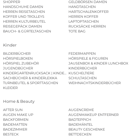
SHOPPER
GELDBÖRSEN DAMEN
HANDSCHUHE DAMEN
HANDTASCHEN
HERREN REISETASCHEN
HARTSCHALENKOFFER
KOFFER UND TROLLEYS
HERREN KOFFER
HERREN KULTURBEUTEL
LAPTOPTASCHEN
REISEGEPÄCK DAMEN
RUCKSÄCKE HERREN
BAUCH- & GÜRTELTASCHEN
TOTE BAG
Kinder
BILDERBÜCHER
FEDERMAPPEN
HÖRSPIELBOXEN
HÖRSPIELE & FIGUREN
HÖRSPIEL ZUBEHÖR
JAUSENBOX & KINDER LUNCHBOX
JUGENDBÜCHER
KINDERBÜCHER
KINDERGARTENRUCKSACK | KINDERGARTENBEUTEL
KUSCHELTIERE
SACHBÜCHER & KINDERLEXIKA
SCHULTASCHEN
TURNBEUTEL & SPORTTASCHEN
WEIHNACHTSKINDERBÜCHER
KLEIDER
Home & Beauty
AFTER SUN
AUGENCREME
AUGEN MAKE UP
AUGENMAKEUP ENTFERNER
BACKFORMEN
BADTEPPICH
BADEMATTEN
BADEMÄNTEL
BADEZIMMER
BEAUTY GESCHENKE
BESTECK
BETTDECKEN