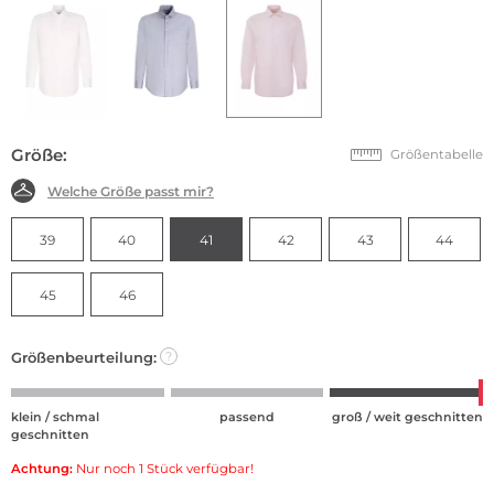
Größe:
Größentabelle
Welche Größe passt mir?
39
40
41
42
43
44
45
46
Größenbeurteilung:
?
klein / schmal
passend
groß / weit geschnitten
geschnitten
Achtung:
Nur noch 1 Stück verfügbar!