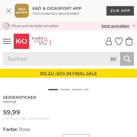
K&Ö & GIGASPORT APP
ZUR APP
Jetzt kostenlos downloaden
Pluscard Vorteile erhalten
KOSTENLOSER VERSAND* & RÜCKVERSAND
Jetzt anmelden
UNSERE APP
CLICK &
CLICK &
COLLECT
RESERVE
BIS ZU -50% IM FINAL SALE
SEIDENSTICKER
Hemd
59,99
inkl. Mwst zzgl.
Versandkosten
Farbe:
Rosa