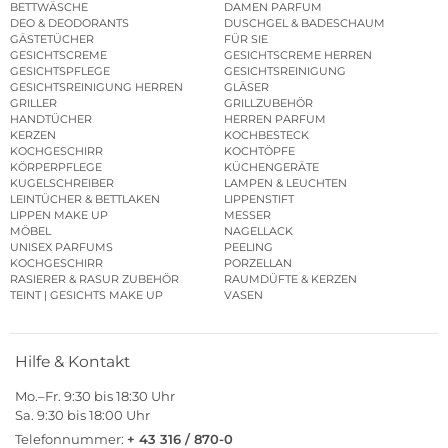
BETTWÄSCHE
DAMEN PARFUM
DEO & DEODORANTS
DUSCHGEL & BADESCHAUM
GÄSTETÜCHER
FÜR SIE
GESICHTSCREME
GESICHTSCREME HERREN
GESICHTSPFLEGE
GESICHTSREINIGUNG
GESICHTSREINIGUNG HERREN
GLÄSER
GRILLER
GRILLZUBEHÖR
HANDTÜCHER
HERREN PARFUM
KERZEN
KOCHBESTECK
KOCHGESCHIRR
KOCHTÖPFE
KÖRPERPFLEGE
KÜCHENGERÄTE
KUGELSCHREIBER
LAMPEN & LEUCHTEN
LEINTÜCHER & BETTLAKEN
LIPPENSTIFT
LIPPEN MAKE UP
MESSER
MÖBEL
NAGELLACK
UNISEX PARFUMS
PEELING
KOCHGESCHIRR
PORZELLAN
RASIERER & RASUR ZUBEHÖR
RAUMDÜFTE & KERZEN
TEINT | GESICHTS MAKE UP
VASEN
Hilfe & Kontakt
Mo.–Fr. 9:30 bis 18:30 Uhr
Sa. 9:30 bis 18:00 Uhr
Telefonnummer:
+ 43 316 / 870-0