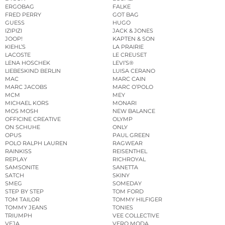
ERGOBAG
FALKE
FRED PERRY
GOT BAG
GUESS
HUGO
IZIPIZI
JACK & JONES
JOOP!
KAPTEN & SON
KIEHL’S
LA PRAIRIE
LACOSTE
LE CREUSET
LENA HOSCHEK
LEVI’S®
LIEBESKIND BERLIN
LUISA CERANO
MAC
MARC CAIN
MARC JACOBS
MARC O’POLO
MCM
MEY
MICHAEL KORS
MONARI
MOS MOSH
NEW BALANCE
OFFICINE CREATIVE
OLYMP
ON SCHUHE
ONLY
OPUS
PAUL GREEN
POLO RALPH LAUREN
RAGWEAR
RAINKISS
REISENTHEL
REPLAY
RICHROYAL
SAMSONITE
SANETTA
SATCH
SKINY
SMEG
SOMEDAY
STEP BY STEP
TOM FORD
TOM TAILOR
TOMMY HILFIGER
TOMMY JEANS
TONIES
TRIUMPH
VEE COLLECTIVE
VEJA
VERO MODA