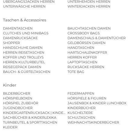
ÜBERGANGSJACKEN HERREN
UNTERHEMDEN HERREN
UNTERWÄSCHE HERREN
WINTERJACKEN HERREN
Taschen & Accessoires
DAMENTASCHEN
BAUCHTASCHEN DAMEN
CLUTCHES UND MINIBAGS
CROSSBODY BAGS
DAMENRUCKSÄCKE
DAMENSCHALS & DAMENTÜCHER
SHOPPER
GELDBÖRSEN DAMEN
HANDSCHUHE DAMEN
HANDTASCHEN
HERREN REISETASCHEN
HARTSCHALENKOFFER
KOFFER UND TROLLEYS
HERREN KOFFER
HERREN KULTURBEUTEL
LAPTOPTASCHEN
REISEGEPÄCK DAMEN
RUCKSÄCKE HERREN
BAUCH- & GÜRTELTASCHEN
TOTE BAG
Kinder
BILDERBÜCHER
FEDERMAPPEN
HÖRSPIELBOXEN
HÖRSPIELE & FIGUREN
HÖRSPIEL ZUBEHÖR
JAUSENBOX & KINDER LUNCHBOX
JUGENDBÜCHER
KINDERBÜCHER
KINDERGARTENRUCKSACK | KINDERGARTENBEUTEL
KUSCHELTIERE
SACHBÜCHER & KINDERLEXIKA
SCHULTASCHEN
TURNBEUTEL & SPORTTASCHEN
WEIHNACHTSKINDERBÜCHER
KLEIDER