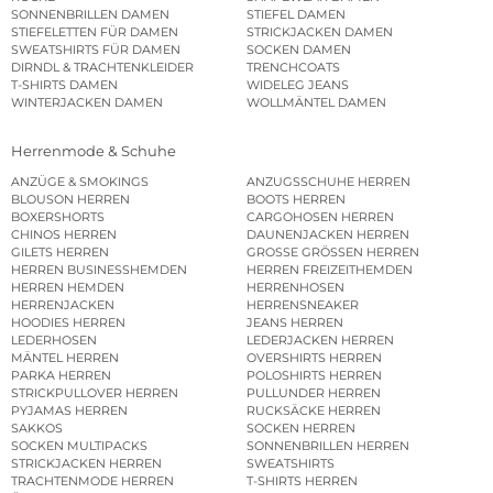
SONNENBRILLEN DAMEN
STIEFEL DAMEN
STIEFELETTEN FÜR DAMEN
STRICKJACKEN DAMEN
SWEATSHIRTS FÜR DAMEN
SOCKEN DAMEN
DIRNDL & TRACHTENKLEIDER
TRENCHCOATS
T-SHIRTS DAMEN
WIDELEG JEANS
WINTERJACKEN DAMEN
WOLLMÄNTEL DAMEN
Herrenmode & Schuhe
ANZÜGE & SMOKINGS
ANZUGSSCHUHE HERREN
BLOUSON HERREN
BOOTS HERREN
BOXERSHORTS
CARGOHOSEN HERREN
CHINOS HERREN
DAUNENJACKEN HERREN
GILETS HERREN
GROSSE GRÖSSEN HERREN
HERREN BUSINESSHEMDEN
HERREN FREIZEITHEMDEN
HERREN HEMDEN
HERRENHOSEN
HERRENJACKEN
HERRENSNEAKER
HOODIES HERREN
JEANS HERREN
LEDERHOSEN
LEDERJACKEN HERREN
MÄNTEL HERREN
OVERSHIRTS HERREN
PARKA HERREN
POLOSHIRTS HERREN
STRICKPULLOVER HERREN
PULLUNDER HERREN
PYJAMAS HERREN
RUCKSÄCKE HERREN
SAKKOS
SOCKEN HERREN
SOCKEN MULTIPACKS
SONNENBRILLEN HERREN
STRICKJACKEN HERREN
SWEATSHIRTS
TRACHTENMODE HERREN
T-SHIRTS HERREN