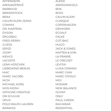
AFFENZAHN
ALESSI
ARMANI/PRIVÉ
ARMEDANGELS
BARBOUR
BDK
BIRKENSTOCK
BOSS
BRAX
CALVIN KLEIN
CALVIN KLEIN JEANS
CLINIQUE
COMMA
COPENHAGEN
DR. MARTENS
DRYKORN
DYSON
ECOALF
ERGOBAG
FALKE
FRED PERRY
GOT BAG
GUESS
HUGO
IZIPIZI
JACK & JONES
JOOP!
KAPTEN & SON
KIEHL’S
LA PRAIRIE
LACOSTE
LE CREUSET
LENA HOSCHEK
LEVI’S®
LIEBESKIND BERLIN
LUISA CERANO
MAC
MARC CAIN
MARC JACOBS
MARC O’POLO
MCM
MEY
MICHAEL KORS
MONARI
MOS MOSH
NEW BALANCE
OFFICINE CREATIVE
OLYMP
ON SCHUHE
ONLY
OPUS
PAUL GREEN
POLO RALPH LAUREN
RAGWEAR
RAINKISS
REISENTHEL