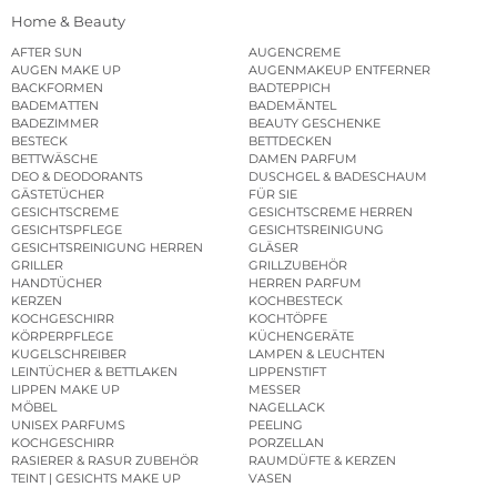
Home & Beauty
AFTER SUN
AUGENCREME
AUGEN MAKE UP
AUGENMAKEUP ENTFERNER
BACKFORMEN
BADTEPPICH
BADEMATTEN
BADEMÄNTEL
BADEZIMMER
BEAUTY GESCHENKE
BESTECK
BETTDECKEN
BETTWÄSCHE
DAMEN PARFUM
DEO & DEODORANTS
DUSCHGEL & BADESCHAUM
GÄSTETÜCHER
FÜR SIE
GESICHTSCREME
GESICHTSCREME HERREN
GESICHTSPFLEGE
GESICHTSREINIGUNG
GESICHTSREINIGUNG HERREN
GLÄSER
GRILLER
GRILLZUBEHÖR
HANDTÜCHER
HERREN PARFUM
KERZEN
KOCHBESTECK
KOCHGESCHIRR
KOCHTÖPFE
KÖRPERPFLEGE
KÜCHENGERÄTE
KUGELSCHREIBER
LAMPEN & LEUCHTEN
LEINTÜCHER & BETTLAKEN
LIPPENSTIFT
LIPPEN MAKE UP
MESSER
MÖBEL
NAGELLACK
UNISEX PARFUMS
PEELING
KOCHGESCHIRR
PORZELLAN
RASIERER & RASUR ZUBEHÖR
RAUMDÜFTE & KERZEN
TEINT | GESICHTS MAKE UP
VASEN