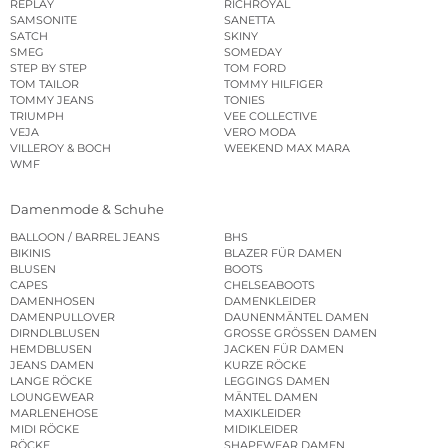
REPLAY
RICHROYAL
SAMSONITE
SANETTA
SATCH
SKINY
SMEG
SOMEDAY
STEP BY STEP
TOM FORD
TOM TAILOR
TOMMY HILFIGER
TOMMY JEANS
TONIES
TRIUMPH
VEE COLLECTIVE
VEJA
VERO MODA
VILLEROY & BOCH
WEEKEND MAX MARA
WMF
Damenmode & Schuhe
BALLOON / BARREL JEANS
BHS
BIKINIS
BLAZER FÜR DAMEN
BLUSEN
BOOTS
CAPES
CHELSEABOOTS
DAMENHOSEN
DAMENKLEIDER
DAMENPULLOVER
DAUNENMÄNTEL DAMEN
DIRNDLBLUSEN
GROSSE GRÖSSEN DAMEN
HEMDBLUSEN
JACKEN FÜR DAMEN
JEANS DAMEN
KURZE RÖCKE
LANGE RÖCKE
LEGGINGS DAMEN
LOUNGEWEAR
MÄNTEL DAMEN
MARLENEHOSE
MAXIKLEIDER
MIDI RÖCKE
MIDIKLEIDER
RÖCKE
SHAPEWEAR DAMEN