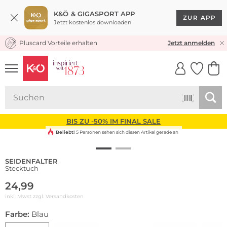
K&Ö & GIGASPORT APP
ZUR APP
Jetzt kostenlos downloaden
Pluscard Vorteile erhalten
KOSTENLOSER VERSAND* & RÜCKVERSAND
Jetzt anmelden
UNSERE APP
CLICK &
CLICK &
COLLECT
RESERVE
BIS ZU -50% IM FINAL SALE
Beliebt!
5 Personen sehen sich diesen Artikel gerade an
SEIDENFALTER
Stecktuch
24,99
inkl. Mwst zzgl.
Versandkosten
Farbe:
Blau