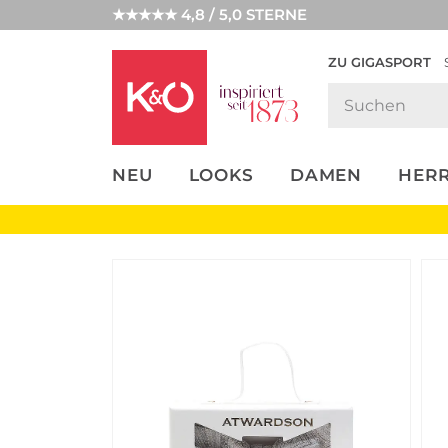
★★★★★ 4,8 / 5,0 STERNE
ZU GIGASPORT
FASHION-
UNSERE APP
CLICK &
CLICK &
TRENDS
COLLECT
RESERVE
NEU
LOOKS
DAMEN
HER