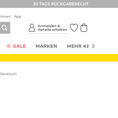
30 TAGE RÜCKGABERECHT
tionen
App
Anmelden &
Vorteile erhalten
SALE
MARKEN
MEHR K&Ö
NACH
 Stecktuch