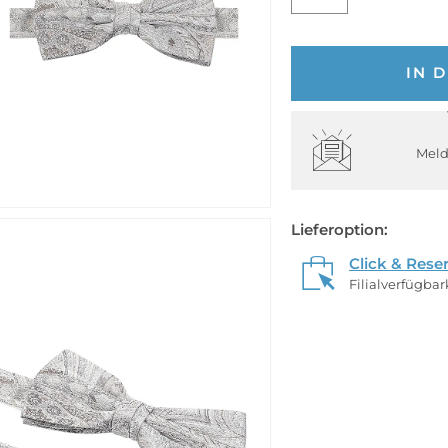
IN 
Meld
Lieferoption:
Click & Rese
Filialverfügba