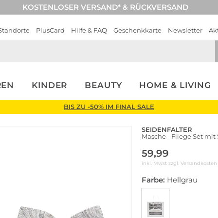
KOSTENLOSER VERSAND* & RÜCKVERSAND
Standorte
PlusCard
Hilfe & FAQ
Geschenkkarte
Newsletter
Ak
REN
KINDER
BEAUTY
HOME & LIVING
BIS ZU -50% IM FINAL SALE
SEIDENFALTER
Masche - Fliege Set mit
59,99
inkl. Mwst zzgl.
Versandkosten
Farbe:
Hellgrau