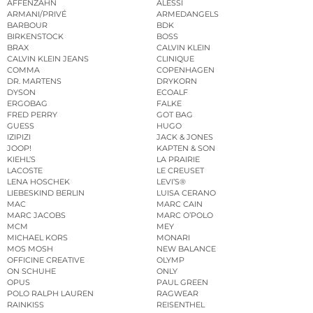
AFFENZAHN
ALESSI
ARMANI/PRIVÉ
ARMEDANGELS
BARBOUR
BDK
BIRKENSTOCK
BOSS
BRAX
CALVIN KLEIN
CALVIN KLEIN JEANS
CLINIQUE
COMMA
COPENHAGEN
DR. MARTENS
DRYKORN
DYSON
ECOALF
ERGOBAG
FALKE
FRED PERRY
GOT BAG
GUESS
HUGO
IZIPIZI
JACK & JONES
JOOP!
KAPTEN & SON
KIEHL’S
LA PRAIRIE
LACOSTE
LE CREUSET
LENA HOSCHEK
LEVI’S®
LIEBESKIND BERLIN
LUISA CERANO
MAC
MARC CAIN
MARC JACOBS
MARC O’POLO
MCM
MEY
MICHAEL KORS
MONARI
MOS MOSH
NEW BALANCE
OFFICINE CREATIVE
OLYMP
ON SCHUHE
ONLY
OPUS
PAUL GREEN
POLO RALPH LAUREN
RAGWEAR
RAINKISS
REISENTHEL