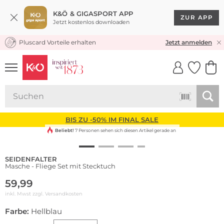
K&Ö & GIGASPORT APP
ZUR APP
Jetzt kostenlos downloaden
Pluscard Vorteile erhalten
KOSTENLOSER VERSAND* & RÜCKVERSAND
Jetzt anmelden
UNSERE APP
CLICK &
CLICK &
COLLECT
RESERVE
BIS ZU -50% IM FINAL SALE
Beliebt!
7 Personen sehen sich diesen Artikel gerade an
SEIDENFALTER
Masche - Fliege Set mit Stecktuch
59,99
inkl. Mwst zzgl.
Versandkosten
Farbe:
Hellblau