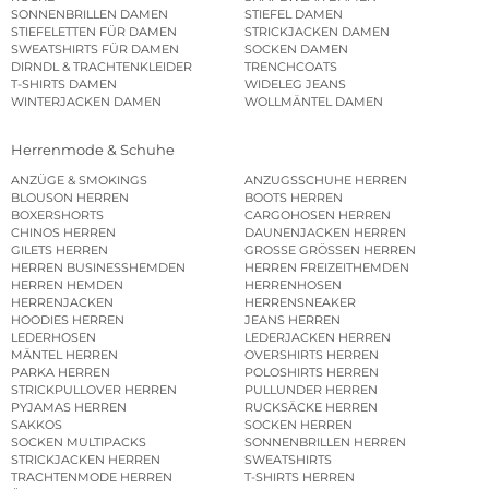
SONNENBRILLEN DAMEN
STIEFEL DAMEN
STIEFELETTEN FÜR DAMEN
STRICKJACKEN DAMEN
SWEATSHIRTS FÜR DAMEN
SOCKEN DAMEN
DIRNDL & TRACHTENKLEIDER
TRENCHCOATS
T-SHIRTS DAMEN
WIDELEG JEANS
WINTERJACKEN DAMEN
WOLLMÄNTEL DAMEN
Herrenmode & Schuhe
ANZÜGE & SMOKINGS
ANZUGSSCHUHE HERREN
BLOUSON HERREN
BOOTS HERREN
BOXERSHORTS
CARGOHOSEN HERREN
CHINOS HERREN
DAUNENJACKEN HERREN
GILETS HERREN
GROSSE GRÖSSEN HERREN
HERREN BUSINESSHEMDEN
HERREN FREIZEITHEMDEN
HERREN HEMDEN
HERRENHOSEN
HERRENJACKEN
HERRENSNEAKER
HOODIES HERREN
JEANS HERREN
LEDERHOSEN
LEDERJACKEN HERREN
MÄNTEL HERREN
OVERSHIRTS HERREN
PARKA HERREN
POLOSHIRTS HERREN
STRICKPULLOVER HERREN
PULLUNDER HERREN
PYJAMAS HERREN
RUCKSÄCKE HERREN
SAKKOS
SOCKEN HERREN
SOCKEN MULTIPACKS
SONNENBRILLEN HERREN
STRICKJACKEN HERREN
SWEATSHIRTS
TRACHTENMODE HERREN
T-SHIRTS HERREN