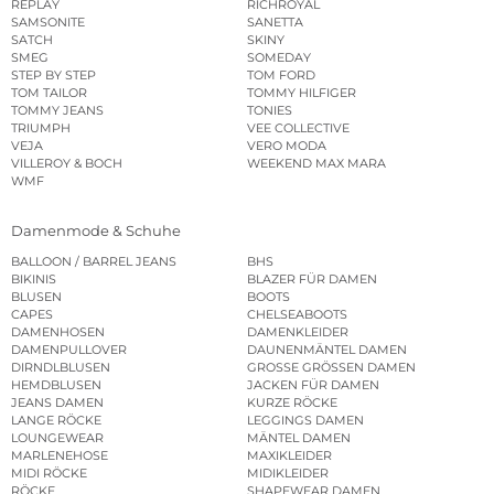
REPLAY
RICHROYAL
SAMSONITE
SANETTA
SATCH
SKINY
SMEG
SOMEDAY
STEP BY STEP
TOM FORD
TOM TAILOR
TOMMY HILFIGER
TOMMY JEANS
TONIES
TRIUMPH
VEE COLLECTIVE
VEJA
VERO MODA
VILLEROY & BOCH
WEEKEND MAX MARA
WMF
Damenmode & Schuhe
BALLOON / BARREL JEANS
BHS
BIKINIS
BLAZER FÜR DAMEN
BLUSEN
BOOTS
CAPES
CHELSEABOOTS
DAMENHOSEN
DAMENKLEIDER
DAMENPULLOVER
DAUNENMÄNTEL DAMEN
DIRNDLBLUSEN
GROSSE GRÖSSEN DAMEN
HEMDBLUSEN
JACKEN FÜR DAMEN
JEANS DAMEN
KURZE RÖCKE
LANGE RÖCKE
LEGGINGS DAMEN
LOUNGEWEAR
MÄNTEL DAMEN
MARLENEHOSE
MAXIKLEIDER
MIDI RÖCKE
MIDIKLEIDER
RÖCKE
SHAPEWEAR DAMEN