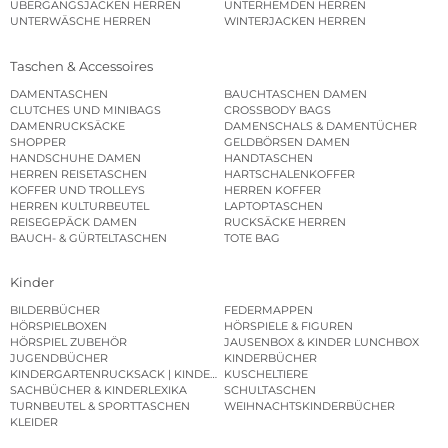
ÜBERGANGSJACKEN HERREN
UNTERHEMDEN HERREN
UNTERWÄSCHE HERREN
WINTERJACKEN HERREN
Taschen & Accessoires
DAMENTASCHEN
BAUCHTASCHEN DAMEN
CLUTCHES UND MINIBAGS
CROSSBODY BAGS
DAMENRUCKSÄCKE
DAMENSCHALS & DAMENTÜCHER
SHOPPER
GELDBÖRSEN DAMEN
HANDSCHUHE DAMEN
HANDTASCHEN
HERREN REISETASCHEN
HARTSCHALENKOFFER
KOFFER UND TROLLEYS
HERREN KOFFER
HERREN KULTURBEUTEL
LAPTOPTASCHEN
REISEGEPÄCK DAMEN
RUCKSÄCKE HERREN
BAUCH- & GÜRTELTASCHEN
TOTE BAG
Kinder
BILDERBÜCHER
FEDERMAPPEN
HÖRSPIELBOXEN
HÖRSPIELE & FIGUREN
HÖRSPIEL ZUBEHÖR
JAUSENBOX & KINDER LUNCHBOX
JUGENDBÜCHER
KINDERBÜCHER
KINDERGARTENRUCKSACK | KINDERGARTENBEUTEL
KUSCHELTIERE
SACHBÜCHER & KINDERLEXIKA
SCHULTASCHEN
TURNBEUTEL & SPORTTASCHEN
WEIHNACHTSKINDERBÜCHER
KLEIDER