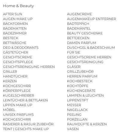
Home & Beauty
AFTER SUN
AUGENCREME
AUGEN MAKE UP
AUGENMAKEUP ENTFERNER
BACKFORMEN
BADTEPPICH
BADEMATTEN
BADEMÄNTEL
BADEZIMMER
BEAUTY GESCHENKE
BESTECK
BETTDECKEN
BETTWÄSCHE
DAMEN PARFUM
DEO & DEODORANTS
DUSCHGEL & BADESCHAUM
GÄSTETÜCHER
FÜR SIE
GESICHTSCREME
GESICHTSCREME HERREN
GESICHTSPFLEGE
GESICHTSREINIGUNG
GESICHTSREINIGUNG HERREN
GLÄSER
GRILLER
GRILLZUBEHÖR
HANDTÜCHER
HERREN PARFUM
KERZEN
KOCHBESTECK
KOCHGESCHIRR
KOCHTÖPFE
KÖRPERPFLEGE
KÜCHENGERÄTE
KUGELSCHREIBER
LAMPEN & LEUCHTEN
LEINTÜCHER & BETTLAKEN
LIPPENSTIFT
LIPPEN MAKE UP
MESSER
MÖBEL
NAGELLACK
UNISEX PARFUMS
PEELING
KOCHGESCHIRR
PORZELLAN
RASIERER & RASUR ZUBEHÖR
RAUMDÜFTE & KERZEN
TEINT | GESICHTS MAKE UP
VASEN