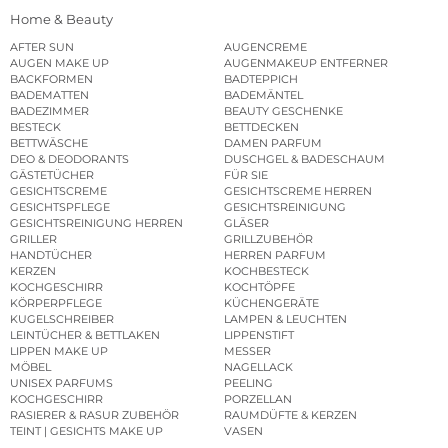
Home & Beauty
AFTER SUN
AUGENCREME
AUGEN MAKE UP
AUGENMAKEUP ENTFERNER
BACKFORMEN
BADTEPPICH
BADEMATTEN
BADEMÄNTEL
BADEZIMMER
BEAUTY GESCHENKE
BESTECK
BETTDECKEN
BETTWÄSCHE
DAMEN PARFUM
DEO & DEODORANTS
DUSCHGEL & BADESCHAUM
GÄSTETÜCHER
FÜR SIE
GESICHTSCREME
GESICHTSCREME HERREN
GESICHTSPFLEGE
GESICHTSREINIGUNG
GESICHTSREINIGUNG HERREN
GLÄSER
GRILLER
GRILLZUBEHÖR
HANDTÜCHER
HERREN PARFUM
KERZEN
KOCHBESTECK
KOCHGESCHIRR
KOCHTÖPFE
KÖRPERPFLEGE
KÜCHENGERÄTE
KUGELSCHREIBER
LAMPEN & LEUCHTEN
LEINTÜCHER & BETTLAKEN
LIPPENSTIFT
LIPPEN MAKE UP
MESSER
MÖBEL
NAGELLACK
UNISEX PARFUMS
PEELING
KOCHGESCHIRR
PORZELLAN
RASIERER & RASUR ZUBEHÖR
RAUMDÜFTE & KERZEN
TEINT | GESICHTS MAKE UP
VASEN