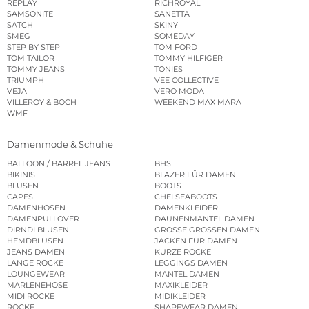
REPLAY
RICHROYAL
SAMSONITE
SANETTA
SATCH
SKINY
SMEG
SOMEDAY
STEP BY STEP
TOM FORD
TOM TAILOR
TOMMY HILFIGER
TOMMY JEANS
TONIES
TRIUMPH
VEE COLLECTIVE
VEJA
VERO MODA
VILLEROY & BOCH
WEEKEND MAX MARA
WMF
Damenmode & Schuhe
BALLOON / BARREL JEANS
BHS
BIKINIS
BLAZER FÜR DAMEN
BLUSEN
BOOTS
CAPES
CHELSEABOOTS
DAMENHOSEN
DAMENKLEIDER
DAMENPULLOVER
DAUNENMÄNTEL DAMEN
DIRNDLBLUSEN
GROSSE GRÖSSEN DAMEN
HEMDBLUSEN
JACKEN FÜR DAMEN
JEANS DAMEN
KURZE RÖCKE
LANGE RÖCKE
LEGGINGS DAMEN
LOUNGEWEAR
MÄNTEL DAMEN
MARLENEHOSE
MAXIKLEIDER
MIDI RÖCKE
MIDIKLEIDER
RÖCKE
SHAPEWEAR DAMEN