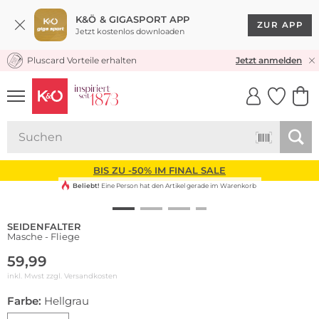
K&Ö & GIGASPORT APP
ZUR APP
Jetzt kostenlos downloaden
Pluscard Vorteile erhalten
KOSTENLOSER VERSAND* & RÜCKVERSAND
Jetzt anmelden
UNSERE APP
CLICK &
CLICK &
COLLECT
RESERVE
BIS ZU -50% IM FINAL SALE
Beliebt!
Eine Person hat den Artikel gerade im Warenkorb
SEIDENFALTER
Masche - Fliege
59,99
inkl. Mwst zzgl.
Versandkosten
Farbe:
Hellgrau