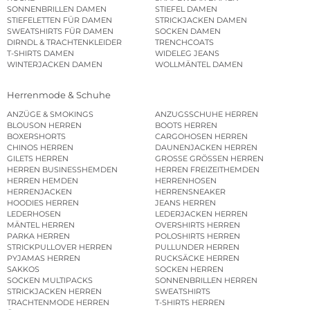
SONNENBRILLEN DAMEN
STIEFEL DAMEN
STIEFELETTEN FÜR DAMEN
STRICKJACKEN DAMEN
SWEATSHIRTS FÜR DAMEN
SOCKEN DAMEN
DIRNDL & TRACHTENKLEIDER
TRENCHCOATS
T-SHIRTS DAMEN
WIDELEG JEANS
WINTERJACKEN DAMEN
WOLLMÄNTEL DAMEN
Herrenmode & Schuhe
ANZÜGE & SMOKINGS
ANZUGSSCHUHE HERREN
BLOUSON HERREN
BOOTS HERREN
BOXERSHORTS
CARGOHOSEN HERREN
CHINOS HERREN
DAUNENJACKEN HERREN
GILETS HERREN
GROSSE GRÖSSEN HERREN
HERREN BUSINESSHEMDEN
HERREN FREIZEITHEMDEN
HERREN HEMDEN
HERRENHOSEN
HERRENJACKEN
HERRENSNEAKER
HOODIES HERREN
JEANS HERREN
LEDERHOSEN
LEDERJACKEN HERREN
MÄNTEL HERREN
OVERSHIRTS HERREN
PARKA HERREN
POLOSHIRTS HERREN
STRICKPULLOVER HERREN
PULLUNDER HERREN
PYJAMAS HERREN
RUCKSÄCKE HERREN
SAKKOS
SOCKEN HERREN
SOCKEN MULTIPACKS
SONNENBRILLEN HERREN
STRICKJACKEN HERREN
SWEATSHIRTS
TRACHTENMODE HERREN
T-SHIRTS HERREN