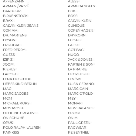
AFFENZAHN
ALESSI
ARMANI/PRIVÉ
ARMEDANGELS
BARBOUR
BDK
BIRKENSTOCK
BOSS
BRAX
CALVIN KLEIN
CALVIN KLEIN JEANS
CLINIQUE
COMMA
COPENHAGEN
DR. MARTENS
DRYKORN
DYSON
ECOALF
ERGOBAG
FALKE
FRED PERRY
GOT BAG
GUESS
HUGO
IZIPIZI
JACK & JONES
JOOP!
KAPTEN & SON
KIEHL’S
LA PRAIRIE
LACOSTE
LE CREUSET
LENA HOSCHEK
LEVI’S®
LIEBESKIND BERLIN
LUISA CERANO
MAC
MARC CAIN
MARC JACOBS
MARC O’POLO
MCM
MEY
MICHAEL KORS
MONARI
MOS MOSH
NEW BALANCE
OFFICINE CREATIVE
OLYMP
ON SCHUHE
ONLY
OPUS
PAUL GREEN
POLO RALPH LAUREN
RAGWEAR
RAINKISS
REISENTHEL