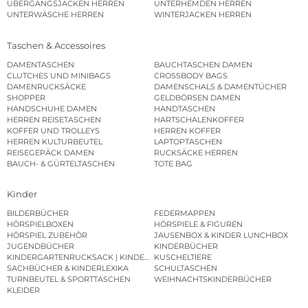
ÜBERGANGSJACKEN HERREN
UNTERHEMDEN HERREN
UNTERWÄSCHE HERREN
WINTERJACKEN HERREN
Taschen & Accessoires
DAMENTASCHEN
BAUCHTASCHEN DAMEN
CLUTCHES UND MINIBAGS
CROSSBODY BAGS
DAMENRUCKSÄCKE
DAMENSCHALS & DAMENTÜCHER
SHOPPER
GELDBÖRSEN DAMEN
HANDSCHUHE DAMEN
HANDTASCHEN
HERREN REISETASCHEN
HARTSCHALENKOFFER
KOFFER UND TROLLEYS
HERREN KOFFER
HERREN KULTURBEUTEL
LAPTOPTASCHEN
REISEGEPÄCK DAMEN
RUCKSÄCKE HERREN
BAUCH- & GÜRTELTASCHEN
TOTE BAG
Kinder
BILDERBÜCHER
FEDERMAPPEN
HÖRSPIELBOXEN
HÖRSPIELE & FIGUREN
HÖRSPIEL ZUBEHÖR
JAUSENBOX & KINDER LUNCHBOX
JUGENDBÜCHER
KINDERBÜCHER
KINDERGARTENRUCKSACK | KINDERGARTENBEUTEL
KUSCHELTIERE
SACHBÜCHER & KINDERLEXIKA
SCHULTASCHEN
TURNBEUTEL & SPORTTASCHEN
WEIHNACHTSKINDERBÜCHER
KLEIDER