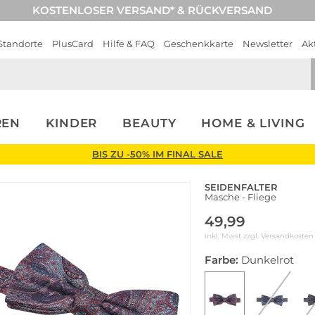
KOSTENLOSER VERSAND* & RÜCKVERSAND
Standorte
PlusCard
Hilfe & FAQ
Geschenkkarte
Newsletter
Ak
REN
KINDER
BEAUTY
HOME & LIVING
BIS ZU -50% IM FINAL SALE
SEIDENFALTER
Masche - Fliege
49,99
inkl. Mwst zzgl.
Versandkosten
Farbe:
Dunkelrot