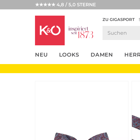
★★★★★ 4,8 / 5,0 STERNE
ZU GIGASPORT
FASHION-
UNSERE APP
CLICK &
CLICK &
TRENDS
COLLECT
RESERVE
NEU
LOOKS
DAMEN
HER