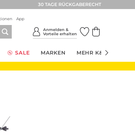
30 TAGE RÜCKGABERECHT
tionen
App
Anmelden &
Vorteile erhalten
SALE
MARKEN
MEHR K&Ö
NACH