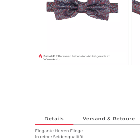
Beliebt!
2 Personen haben den Artikel gerade im
Warenkorb
Details
Versand & Retoure
Elegante Herren Fliege
In reiner Seidenqualität