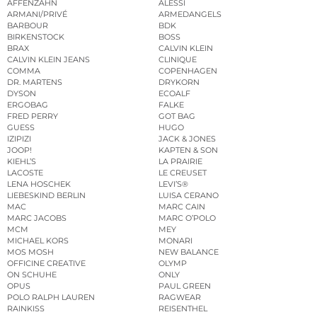
AFFENZAHN
ALESSI
ARMANI/PRIVÉ
ARMEDANGELS
BARBOUR
BDK
BIRKENSTOCK
BOSS
BRAX
CALVIN KLEIN
CALVIN KLEIN JEANS
CLINIQUE
COMMA
COPENHAGEN
DR. MARTENS
DRYKORN
DYSON
ECOALF
ERGOBAG
FALKE
FRED PERRY
GOT BAG
GUESS
HUGO
IZIPIZI
JACK & JONES
JOOP!
KAPTEN & SON
KIEHL’S
LA PRAIRIE
LACOSTE
LE CREUSET
LENA HOSCHEK
LEVI’S®
LIEBESKIND BERLIN
LUISA CERANO
MAC
MARC CAIN
MARC JACOBS
MARC O’POLO
MCM
MEY
MICHAEL KORS
MONARI
MOS MOSH
NEW BALANCE
OFFICINE CREATIVE
OLYMP
ON SCHUHE
ONLY
OPUS
PAUL GREEN
POLO RALPH LAUREN
RAGWEAR
RAINKISS
REISENTHEL