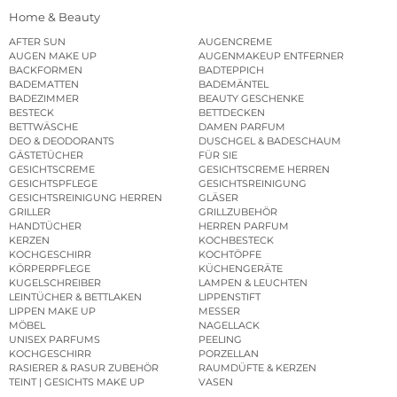
Home & Beauty
AFTER SUN
AUGENCREME
AUGEN MAKE UP
AUGENMAKEUP ENTFERNER
BACKFORMEN
BADTEPPICH
BADEMATTEN
BADEMÄNTEL
BADEZIMMER
BEAUTY GESCHENKE
BESTECK
BETTDECKEN
BETTWÄSCHE
DAMEN PARFUM
DEO & DEODORANTS
DUSCHGEL & BADESCHAUM
GÄSTETÜCHER
FÜR SIE
GESICHTSCREME
GESICHTSCREME HERREN
GESICHTSPFLEGE
GESICHTSREINIGUNG
GESICHTSREINIGUNG HERREN
GLÄSER
GRILLER
GRILLZUBEHÖR
HANDTÜCHER
HERREN PARFUM
KERZEN
KOCHBESTECK
KOCHGESCHIRR
KOCHTÖPFE
KÖRPERPFLEGE
KÜCHENGERÄTE
KUGELSCHREIBER
LAMPEN & LEUCHTEN
LEINTÜCHER & BETTLAKEN
LIPPENSTIFT
LIPPEN MAKE UP
MESSER
MÖBEL
NAGELLACK
UNISEX PARFUMS
PEELING
KOCHGESCHIRR
PORZELLAN
RASIERER & RASUR ZUBEHÖR
RAUMDÜFTE & KERZEN
TEINT | GESICHTS MAKE UP
VASEN