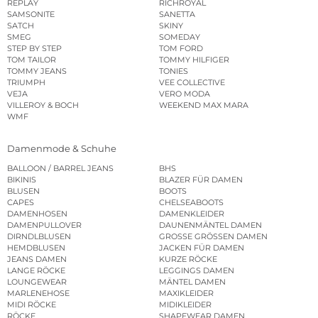
REPLAY
RICHROYAL
SAMSONITE
SANETTA
SATCH
SKINY
SMEG
SOMEDAY
STEP BY STEP
TOM FORD
TOM TAILOR
TOMMY HILFIGER
TOMMY JEANS
TONIES
TRIUMPH
VEE COLLECTIVE
VEJA
VERO MODA
VILLEROY & BOCH
WEEKEND MAX MARA
WMF
Damenmode & Schuhe
BALLOON / BARREL JEANS
BHS
BIKINIS
BLAZER FÜR DAMEN
BLUSEN
BOOTS
CAPES
CHELSEABOOTS
DAMENHOSEN
DAMENKLEIDER
DAMENPULLOVER
DAUNENMÄNTEL DAMEN
DIRNDLBLUSEN
GROSSE GRÖSSEN DAMEN
HEMDBLUSEN
JACKEN FÜR DAMEN
JEANS DAMEN
KURZE RÖCKE
LANGE RÖCKE
LEGGINGS DAMEN
LOUNGEWEAR
MÄNTEL DAMEN
MARLENEHOSE
MAXIKLEIDER
MIDI RÖCKE
MIDIKLEIDER
RÖCKE
SHAPEWEAR DAMEN