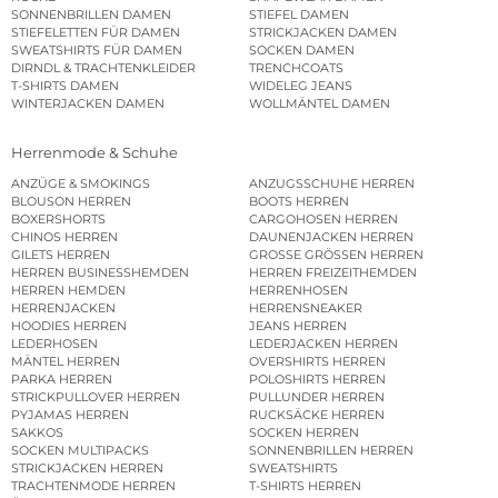
SONNENBRILLEN DAMEN
STIEFEL DAMEN
STIEFELETTEN FÜR DAMEN
STRICKJACKEN DAMEN
SWEATSHIRTS FÜR DAMEN
SOCKEN DAMEN
DIRNDL & TRACHTENKLEIDER
TRENCHCOATS
T-SHIRTS DAMEN
WIDELEG JEANS
WINTERJACKEN DAMEN
WOLLMÄNTEL DAMEN
Herrenmode & Schuhe
ANZÜGE & SMOKINGS
ANZUGSSCHUHE HERREN
BLOUSON HERREN
BOOTS HERREN
BOXERSHORTS
CARGOHOSEN HERREN
CHINOS HERREN
DAUNENJACKEN HERREN
GILETS HERREN
GROSSE GRÖSSEN HERREN
HERREN BUSINESSHEMDEN
HERREN FREIZEITHEMDEN
HERREN HEMDEN
HERRENHOSEN
HERRENJACKEN
HERRENSNEAKER
HOODIES HERREN
JEANS HERREN
LEDERHOSEN
LEDERJACKEN HERREN
MÄNTEL HERREN
OVERSHIRTS HERREN
PARKA HERREN
POLOSHIRTS HERREN
STRICKPULLOVER HERREN
PULLUNDER HERREN
PYJAMAS HERREN
RUCKSÄCKE HERREN
SAKKOS
SOCKEN HERREN
SOCKEN MULTIPACKS
SONNENBRILLEN HERREN
STRICKJACKEN HERREN
SWEATSHIRTS
TRACHTENMODE HERREN
T-SHIRTS HERREN