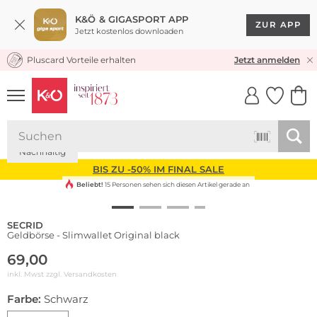
K&Ö & GIGASPORT APP
ZUR APP
Jetzt kostenlos downloaden
Pluscard Vorteile erhalten
KOSTENLOSER VERSAND* & RÜCKVERSAND
Jetzt anmelden
UNSERE APP
CLICK &
CLICK &
COLLECT
RESERVE
Nachhaltig
BIS ZU -50% IM FINAL SALE
Beliebt!
15 Personen sehen sich diesen Artikel gerade an
SECRID
Geldbörse - Slimwallet Original black
69,00
inkl. Mwst zzgl.
Versandkosten
Farbe:
Schwarz