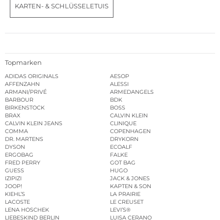
KARTEN- & SCHLÜSSELETUIS
Topmarken
ADIDAS ORIGINALS
AESOP
AFFENZAHN
ALESSI
ARMANI/PRIVÉ
ARMEDANGELS
BARBOUR
BDK
BIRKENSTOCK
BOSS
BRAX
CALVIN KLEIN
CALVIN KLEIN JEANS
CLINIQUE
COMMA
COPENHAGEN
DR. MARTENS
DRYKORN
DYSON
ECOALF
ERGOBAG
FALKE
FRED PERRY
GOT BAG
GUESS
HUGO
IZIPIZI
JACK & JONES
JOOP!
KAPTEN & SON
KIEHL’S
LA PRAIRIE
LACOSTE
LE CREUSET
LENA HOSCHEK
LEVI’S®
LIEBESKIND BERLIN
LUISA CERANO