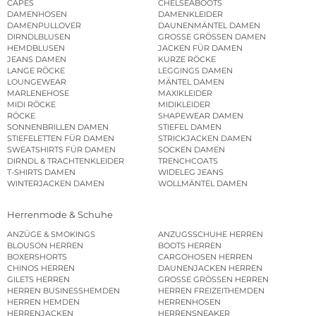
CAPES
CHELSEABOOTS
DAMENHOSEN
DAMENKLEIDER
DAMENPULLOVER
DAUNENMÄNTEL DAMEN
DIRNDLBLUSEN
GROSSE GRÖSSEN DAMEN
HEMDBLUSEN
JACKEN FÜR DAMEN
JEANS DAMEN
KURZE RÖCKE
LANGE RÖCKE
LEGGINGS DAMEN
LOUNGEWEAR
MÄNTEL DAMEN
MARLENEHOSE
MAXIKLEIDER
MIDI RÖCKE
MIDIKLEIDER
RÖCKE
SHAPEWEAR DAMEN
SONNENBRILLEN DAMEN
STIEFEL DAMEN
STIEFELETTEN FÜR DAMEN
STRICKJACKEN DAMEN
SWEATSHIRTS FÜR DAMEN
SOCKEN DAMEN
DIRNDL & TRACHTENKLEIDER
TRENCHCOATS
T-SHIRTS DAMEN
WIDELEG JEANS
WINTERJACKEN DAMEN
WOLLMÄNTEL DAMEN
Herrenmode & Schuhe
ANZÜGE & SMOKINGS
ANZUGSSCHUHE HERREN
BLOUSON HERREN
BOOTS HERREN
BOXERSHORTS
CARGOHOSEN HERREN
CHINOS HERREN
DAUNENJACKEN HERREN
GILETS HERREN
GROSSE GRÖSSEN HERREN
HERREN BUSINESSHEMDEN
HERREN FREIZEITHEMDEN
HERREN HEMDEN
HERRENHOSEN
HERRENJACKEN
HERRENSNEAKER