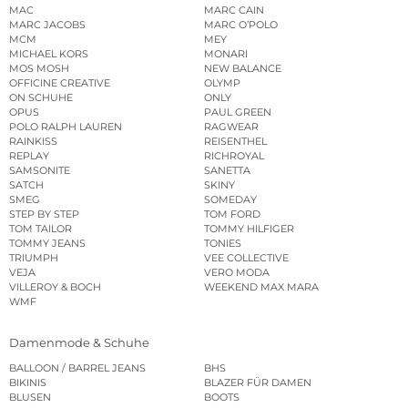
MAC
MARC CAIN
MARC JACOBS
MARC O’POLO
MCM
MEY
MICHAEL KORS
MONARI
MOS MOSH
NEW BALANCE
OFFICINE CREATIVE
OLYMP
ON SCHUHE
ONLY
OPUS
PAUL GREEN
POLO RALPH LAUREN
RAGWEAR
RAINKISS
REISENTHEL
REPLAY
RICHROYAL
SAMSONITE
SANETTA
SATCH
SKINY
SMEG
SOMEDAY
STEP BY STEP
TOM FORD
TOM TAILOR
TOMMY HILFIGER
TOMMY JEANS
TONIES
TRIUMPH
VEE COLLECTIVE
VEJA
VERO MODA
VILLEROY & BOCH
WEEKEND MAX MARA
WMF
Damenmode & Schuhe
BALLOON / BARREL JEANS
BHS
BIKINIS
BLAZER FÜR DAMEN
BLUSEN
BOOTS