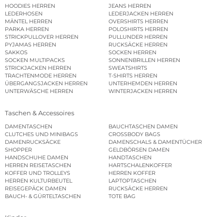
HOODIES HERREN
JEANS HERREN
LEDERHOSEN
LEDERJACKEN HERREN
MÄNTEL HERREN
OVERSHIRTS HERREN
PARKA HERREN
POLOSHIRTS HERREN
STRICKPULLOVER HERREN
PULLUNDER HERREN
PYJAMAS HERREN
RUCKSÄCKE HERREN
SAKKOS
SOCKEN HERREN
SOCKEN MULTIPACKS
SONNENBRILLEN HERREN
STRICKJACKEN HERREN
SWEATSHIRTS
TRACHTENMODE HERREN
T-SHIRTS HERREN
ÜBERGANGSJACKEN HERREN
UNTERHEMDEN HERREN
UNTERWÄSCHE HERREN
WINTERJACKEN HERREN
Taschen & Accessoires
DAMENTASCHEN
BAUCHTASCHEN DAMEN
CLUTCHES UND MINIBAGS
CROSSBODY BAGS
DAMENRUCKSÄCKE
DAMENSCHALS & DAMENTÜCHER
SHOPPER
GELDBÖRSEN DAMEN
HANDSCHUHE DAMEN
HANDTASCHEN
HERREN REISETASCHEN
HARTSCHALENKOFFER
KOFFER UND TROLLEYS
HERREN KOFFER
HERREN KULTURBEUTEL
LAPTOPTASCHEN
REISEGEPÄCK DAMEN
RUCKSÄCKE HERREN
BAUCH- & GÜRTELTASCHEN
TOTE BAG