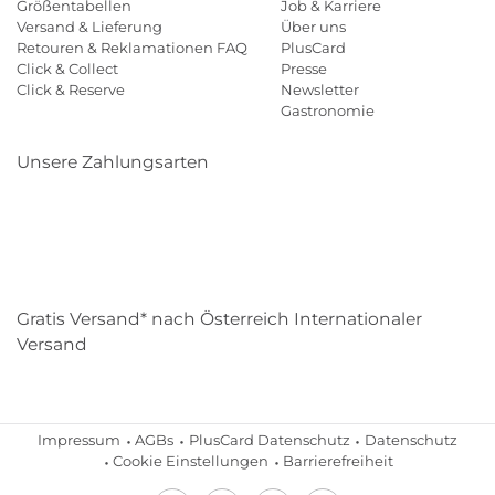
Größentabellen
Job & Karriere
Versand & Lieferung
Über uns
Retouren & Reklamationen FAQ
PlusCard
Click & Collect
Presse
Click & Reserve
Newsletter
Gastronomie
Unsere Zahlungsarten
Klarna
Paypal
Mastercard
Visa
Diners
Eps
Shop
Applepay
Amazon
Gratis Versand* nach Österreich Internationaler
Versand
Impressum
AGBs
PlusCard Datenschutz
Datenschutz
Cookie Einstellungen
Barrierefreiheit