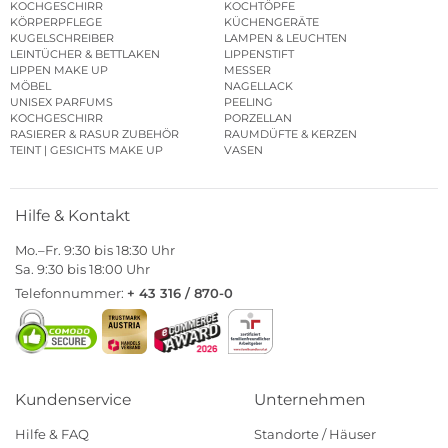
KOCHGESCHIRR
KOCHTÖPFE
KÖRPERPFLEGE
KÜCHENGERÄTE
KUGELSCHREIBER
LAMPEN & LEUCHTEN
LEINTÜCHER & BETTLAKEN
LIPPENSTIFT
LIPPEN MAKE UP
MESSER
MÖBEL
NAGELLACK
UNISEX PARFUMS
PEELING
KOCHGESCHIRR
PORZELLAN
RASIERER & RASUR ZUBEHÖR
RAUMDÜFTE & KERZEN
TEINT | GESICHTS MAKE UP
VASEN
Hilfe & Kontakt
Mo.–Fr. 9:30 bis 18:30 Uhr
Sa. 9:30 bis 18:00 Uhr
Telefonnummer:
+ 43 316 / 870-0
Kundenservice
Unternehmen
Hilfe & FAQ
Standorte / Häuser