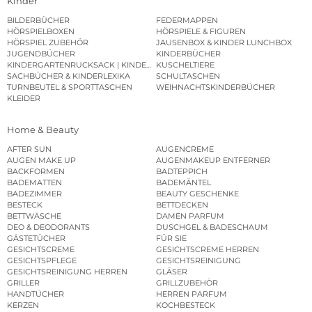
Kinder
BILDERBÜCHER
FEDERMAPPEN
HÖRSPIELBOXEN
HÖRSPIELE & FIGUREN
HÖRSPIEL ZUBEHÖR
JAUSENBOX & KINDER LUNCHBOX
JUGENDBÜCHER
KINDERBÜCHER
KINDERGARTENRUCKSACK | KINDERGARTENBEUTEL
KUSCHELTIERE
SACHBÜCHER & KINDERLEXIKA
SCHULTASCHEN
TURNBEUTEL & SPORTTASCHEN
WEIHNACHTSKINDERBÜCHER
KLEIDER
Home & Beauty
AFTER SUN
AUGENCREME
AUGEN MAKE UP
AUGENMAKEUP ENTFERNER
BACKFORMEN
BADTEPPICH
BADEMATTEN
BADEMÄNTEL
BADEZIMMER
BEAUTY GESCHENKE
BESTECK
BETTDECKEN
BETTWÄSCHE
DAMEN PARFUM
DEO & DEODORANTS
DUSCHGEL & BADESCHAUM
GÄSTETÜCHER
FÜR SIE
GESICHTSCREME
GESICHTSCREME HERREN
GESICHTSPFLEGE
GESICHTSREINIGUNG
GESICHTSREINIGUNG HERREN
GLÄSER
GRILLER
GRILLZUBEHÖR
HANDTÜCHER
HERREN PARFUM
KERZEN
KOCHBESTECK