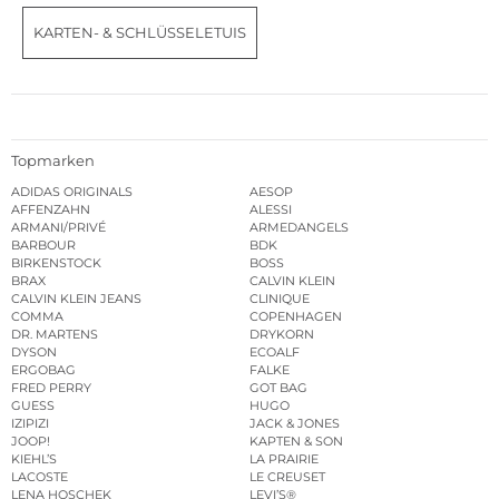
KARTEN- & SCHLÜSSELETUIS
Topmarken
ADIDAS ORIGINALS
AESOP
AFFENZAHN
ALESSI
ARMANI/PRIVÉ
ARMEDANGELS
BARBOUR
BDK
BIRKENSTOCK
BOSS
BRAX
CALVIN KLEIN
CALVIN KLEIN JEANS
CLINIQUE
COMMA
COPENHAGEN
DR. MARTENS
DRYKORN
DYSON
ECOALF
ERGOBAG
FALKE
FRED PERRY
GOT BAG
GUESS
HUGO
IZIPIZI
JACK & JONES
JOOP!
KAPTEN & SON
KIEHL’S
LA PRAIRIE
LACOSTE
LE CREUSET
LENA HOSCHEK
LEVI’S®