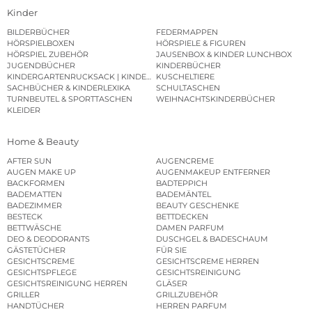
Kinder
BILDERBÜCHER
FEDERMAPPEN
HÖRSPIELBOXEN
HÖRSPIELE & FIGUREN
HÖRSPIEL ZUBEHÖR
JAUSENBOX & KINDER LUNCHBOX
JUGENDBÜCHER
KINDERBÜCHER
KINDERGARTENRUCKSACK | KINDERGARTENBEUTEL
KUSCHELTIERE
SACHBÜCHER & KINDERLEXIKA
SCHULTASCHEN
TURNBEUTEL & SPORTTASCHEN
WEIHNACHTSKINDERBÜCHER
KLEIDER
Home & Beauty
AFTER SUN
AUGENCREME
AUGEN MAKE UP
AUGENMAKEUP ENTFERNER
BACKFORMEN
BADTEPPICH
BADEMATTEN
BADEMÄNTEL
BADEZIMMER
BEAUTY GESCHENKE
BESTECK
BETTDECKEN
BETTWÄSCHE
DAMEN PARFUM
DEO & DEODORANTS
DUSCHGEL & BADESCHAUM
GÄSTETÜCHER
FÜR SIE
GESICHTSCREME
GESICHTSCREME HERREN
GESICHTSPFLEGE
GESICHTSREINIGUNG
GESICHTSREINIGUNG HERREN
GLÄSER
GRILLER
GRILLZUBEHÖR
HANDTÜCHER
HERREN PARFUM