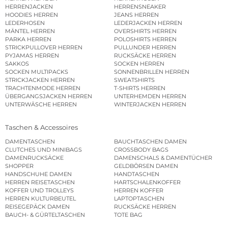
HERRENJACKEN
HERRENSNEAKER
HOODIES HERREN
JEANS HERREN
LEDERHOSEN
LEDERJACKEN HERREN
MÄNTEL HERREN
OVERSHIRTS HERREN
PARKA HERREN
POLOSHIRTS HERREN
STRICKPULLOVER HERREN
PULLUNDER HERREN
PYJAMAS HERREN
RUCKSÄCKE HERREN
SAKKOS
SOCKEN HERREN
SOCKEN MULTIPACKS
SONNENBRILLEN HERREN
STRICKJACKEN HERREN
SWEATSHIRTS
TRACHTENMODE HERREN
T-SHIRTS HERREN
ÜBERGANGSJACKEN HERREN
UNTERHEMDEN HERREN
UNTERWÄSCHE HERREN
WINTERJACKEN HERREN
Taschen & Accessoires
DAMENTASCHEN
BAUCHTASCHEN DAMEN
CLUTCHES UND MINIBAGS
CROSSBODY BAGS
DAMENRUCKSÄCKE
DAMENSCHALS & DAMENTÜCHER
SHOPPER
GELDBÖRSEN DAMEN
HANDSCHUHE DAMEN
HANDTASCHEN
HERREN REISETASCHEN
HARTSCHALENKOFFER
KOFFER UND TROLLEYS
HERREN KOFFER
HERREN KULTURBEUTEL
LAPTOPTASCHEN
REISEGEPÄCK DAMEN
RUCKSÄCKE HERREN
BAUCH- & GÜRTELTASCHEN
TOTE BAG