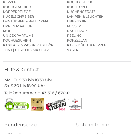
KERZEN
KOCHBESTECK
KOCHGESCHIRR
KOCHTÖPFE
KÖRPERPFLEGE
KÜCHENGERÄTE
KUGELSCHREIBER
LAMPEN & LEUCHTEN
LEINTÜCHER & BETTLAKEN
LIPPENSTIFT
LIPPEN MAKE UP
MESSER
MÖBEL
NAGELLACK
UNISEX PARFUMS
PEELING
KOCHGESCHIRR
PORZELLAN
RASIERER & RASUR ZUBEHÖR
RAUMDÜFTE & KERZEN
TEINT | GESICHTS MAKE UP
VASEN
Hilfe & Kontakt
Mo.–Fr. 9:30 bis 18:30 Uhr
Sa. 9:30 bis 18:00 Uhr
Telefonnummer:
+ 43 316 / 870-0
Kundenservice
Unternehmen