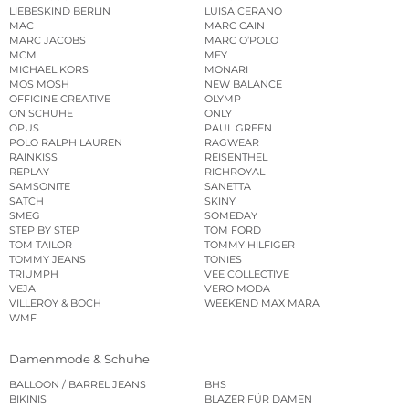
LIEBESKIND BERLIN
LUISA CERANO
MAC
MARC CAIN
MARC JACOBS
MARC O’POLO
MCM
MEY
MICHAEL KORS
MONARI
MOS MOSH
NEW BALANCE
OFFICINE CREATIVE
OLYMP
ON SCHUHE
ONLY
OPUS
PAUL GREEN
POLO RALPH LAUREN
RAGWEAR
RAINKISS
REISENTHEL
REPLAY
RICHROYAL
SAMSONITE
SANETTA
SATCH
SKINY
SMEG
SOMEDAY
STEP BY STEP
TOM FORD
TOM TAILOR
TOMMY HILFIGER
TOMMY JEANS
TONIES
TRIUMPH
VEE COLLECTIVE
VEJA
VERO MODA
VILLEROY & BOCH
WEEKEND MAX MARA
WMF
Damenmode & Schuhe
BALLOON / BARREL JEANS
BHS
BIKINIS
BLAZER FÜR DAMEN