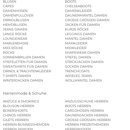
BLUSEN
BOOTS
CAPES
CHELSEABOOTS
DAMENHOSEN
DAMENKLEIDER
DAMENPULLOVER
DAUNENMÄNTEL DAMEN
DIRNDLBLUSEN
GROSSE GRÖSSEN DAMEN
HEMDBLUSEN
JACKEN FÜR DAMEN
JEANS DAMEN
KURZE RÖCKE
LANGE RÖCKE
LEGGINGS DAMEN
LOUNGEWEAR
MÄNTEL DAMEN
MARLENEHOSE
MAXIKLEIDER
MIDI RÖCKE
MIDIKLEIDER
RÖCKE
SHAPEWEAR DAMEN
SONNENBRILLEN DAMEN
STIEFEL DAMEN
STIEFELETTEN FÜR DAMEN
STRICKJACKEN DAMEN
SWEATSHIRTS FÜR DAMEN
SOCKEN DAMEN
DIRNDL & TRACHTENKLEIDER
TRENCHCOATS
T-SHIRTS DAMEN
WIDELEG JEANS
WINTERJACKEN DAMEN
WOLLMÄNTEL DAMEN
Herrenmode & Schuhe
ANZÜGE & SMOKINGS
ANZUGSSCHUHE HERREN
BLOUSON HERREN
BOOTS HERREN
BOXERSHORTS
CARGOHOSEN HERREN
CHINOS HERREN
DAUNENJACKEN HERREN
GILETS HERREN
GROSSE GRÖSSEN HERREN
HERREN BUSINESSHEMDEN
HERREN FREIZEITHEMDEN
HERREN HEMDEN
HERRENHOSEN