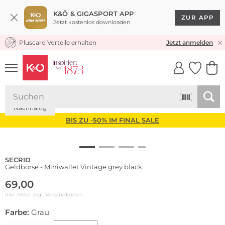
K&Ö & GIGASPORT APP
ZUR APP
Jetzt kostenlos downloaden
Pluscard Vorteile erhalten
KOSTENLOSER VERSAND* & RÜCKVERSAND
Jetzt anmelden
UNSERE APP
CLICK &
CLICK &
COLLECT
RESERVE
Nachhaltig
BIS ZU -50% IM FINAL SALE
SECRID
Geldbörse - Miniwallet Vintage grey black
69,00
inkl. Mwst zzgl.
Versandkosten
Farbe:
Grau