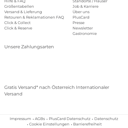
Hilfe & FAQ
Standorte / Häuser
Größentabellen
Job & Karriere
Versand & Lieferung
Über uns
Retouren & Reklamationen FAQ
PlusCard
Click & Collect
Presse
Click & Reserve
Newsletter
Gastronomie
Unsere Zahlungsarten
Klarna
Paypal
Mastercard
Visa
Diners
Eps
Shop
Applepay
Amazon
Gratis Versand* nach Österreich Internationaler
Versand
Impressum
AGBs
PlusCard Datenschutz
Datenschutz
Cookie Einstellungen
Barrierefreiheit