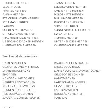
HOODIES HERREN
JEANS HERREN
LEDERHOSEN
LEDERJACKEN HERREN
MÄNTEL HERREN
OVERSHIRTS HERREN
PARKA HERREN
POLOSHIRTS HERREN
STRICKPULLOVER HERREN
PULLUNDER HERREN
PYJAMAS HERREN
RUCKSÄCKE HERREN
SAKKOS
SOCKEN HERREN
SOCKEN MULTIPACKS
SONNENBRILLEN HERREN
STRICKJACKEN HERREN
SWEATSHIRTS
TRACHTENMODE HERREN
T-SHIRTS HERREN
ÜBERGANGSJACKEN HERREN
UNTERHEMDEN HERREN
UNTERWÄSCHE HERREN
WINTERJACKEN HERREN
Taschen & Accessoires
DAMENTASCHEN
BAUCHTASCHEN DAMEN
CLUTCHES UND MINIBAGS
CROSSBODY BAGS
DAMENRUCKSÄCKE
DAMENSCHALS & DAMENTÜCHER
SHOPPER
GELDBÖRSEN DAMEN
HANDSCHUHE DAMEN
HANDTASCHEN
HERREN REISETASCHEN
HARTSCHALENKOFFER
KOFFER UND TROLLEYS
HERREN KOFFER
HERREN KULTURBEUTEL
LAPTOPTASCHEN
REISEGEPÄCK DAMEN
RUCKSÄCKE HERREN
BAUCH- & GÜRTELTASCHEN
TOTE BAG