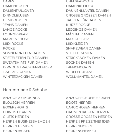
CAPES
CHELSEABOOTS
DAMENHOSEN
DAMENKLEIDER
DAMENPULLOVER
DAUNENMÄNTEL DAMEN
DIRNDLBLUSEN
GROSSE GRÖSSEN DAMEN
HEMDBLUSEN
JACKEN FÜR DAMEN
JEANS DAMEN
KURZE RÖCKE
LANGE RÖCKE
LEGGINGS DAMEN
LOUNGEWEAR
MÄNTEL DAMEN
MARLENEHOSE
MAXIKLEIDER
MIDI RÖCKE
MIDIKLEIDER
RÖCKE
SHAPEWEAR DAMEN
SONNENBRILLEN DAMEN
STIEFEL DAMEN
STIEFELETTEN FÜR DAMEN
STRICKJACKEN DAMEN
SWEATSHIRTS FÜR DAMEN
SOCKEN DAMEN
DIRNDL & TRACHTENKLEIDER
TRENCHCOATS
T-SHIRTS DAMEN
WIDELEG JEANS
WINTERJACKEN DAMEN
WOLLMÄNTEL DAMEN
Herrenmode & Schuhe
ANZÜGE & SMOKINGS
ANZUGSSCHUHE HERREN
BLOUSON HERREN
BOOTS HERREN
BOXERSHORTS
CARGOHOSEN HERREN
CHINOS HERREN
DAUNENJACKEN HERREN
GILETS HERREN
GROSSE GRÖSSEN HERREN
HERREN BUSINESSHEMDEN
HERREN FREIZEITHEMDEN
HERREN HEMDEN
HERRENHOSEN
HERRENJACKEN
HERRENSNEAKER