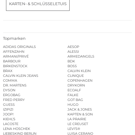
KARTEN- & SCHLÜSSELETUIS
Topmarken
ADIDAS ORIGINALS
AESOP
AFFENZAHN
ALESSI
ARMANI/PRIVÉ
ARMEDANGELS
BARBOUR
BDK
BIRKENSTOCK
BOSS
BRAX
CALVIN KLEIN
CALVIN KLEIN JEANS
CLINIQUE
COMMA
COPENHAGEN
DR. MARTENS
DRYKORN
DYSON
ECOALF
ERGOBAG
FALKE
FRED PERRY
GOT BAG
GUESS
HUGO
IZIPIZI
JACK & JONES
JOOP!
KAPTEN & SON
KIEHL’S
LA PRAIRIE
LACOSTE
LE CREUSET
LENA HOSCHEK
LEVI’S®
LIEBESKIND BERLIN
LUISA CERANO