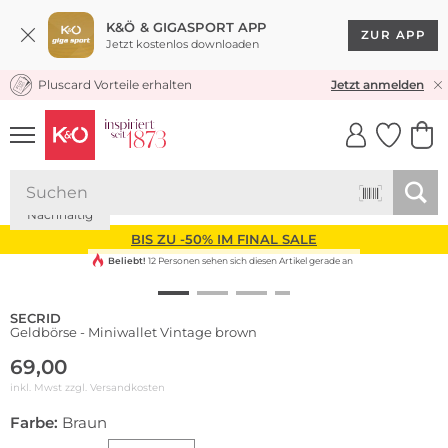
K&Ö & GIGASPORT APP
ZUR APP
Jetzt kostenlos downloaden
Pluscard Vorteile erhalten
KOSTENLOSER VERSAND* & RÜCKVERSAND
Jetzt anmelden
UNSERE APP
CLICK &
CLICK &
COLLECT
RESERVE
Nachhaltig
BIS ZU -50% IM FINAL SALE
Beliebt!
12 Personen sehen sich diesen Artikel gerade an
SECRID
Geldbörse - Miniwallet Vintage brown
69,00
inkl. Mwst zzgl.
Versandkosten
Farbe:
Braun