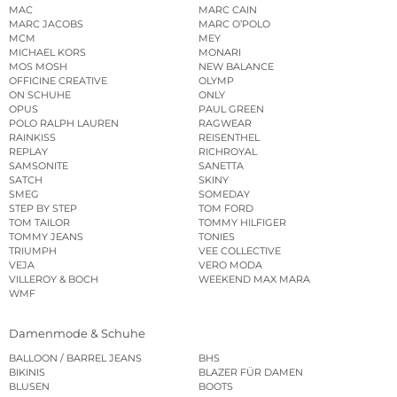
MAC
MARC CAIN
MARC JACOBS
MARC O’POLO
MCM
MEY
MICHAEL KORS
MONARI
MOS MOSH
NEW BALANCE
OFFICINE CREATIVE
OLYMP
ON SCHUHE
ONLY
OPUS
PAUL GREEN
POLO RALPH LAUREN
RAGWEAR
RAINKISS
REISENTHEL
REPLAY
RICHROYAL
SAMSONITE
SANETTA
SATCH
SKINY
SMEG
SOMEDAY
STEP BY STEP
TOM FORD
TOM TAILOR
TOMMY HILFIGER
TOMMY JEANS
TONIES
TRIUMPH
VEE COLLECTIVE
VEJA
VERO MODA
VILLEROY & BOCH
WEEKEND MAX MARA
WMF
Damenmode & Schuhe
BALLOON / BARREL JEANS
BHS
BIKINIS
BLAZER FÜR DAMEN
BLUSEN
BOOTS