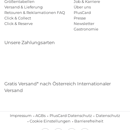
Größentabellen
Job & Karriere
Versand & Lieferung
Über uns
Retouren & Reklamationen FAQ
PlusCard
Click & Collect
Presse
Click & Reserve
Newsletter
Gastronomie
Unsere Zahlungsarten
Klarna
Paypal
Mastercard
Visa
Diners
Eps
Shop
Applepay
Amazon
Gratis Versand* nach Österreich Internationaler
Versand
Impressum
AGBs
PlusCard Datenschutz
Datenschutz
Cookie Einstellungen
Barrierefreiheit