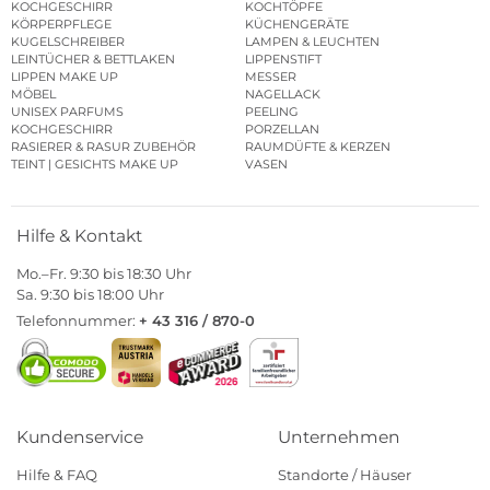
KOCHGESCHIRR
KOCHTÖPFE
KÖRPERPFLEGE
KÜCHENGERÄTE
KUGELSCHREIBER
LAMPEN & LEUCHTEN
LEINTÜCHER & BETTLAKEN
LIPPENSTIFT
LIPPEN MAKE UP
MESSER
MÖBEL
NAGELLACK
UNISEX PARFUMS
PEELING
KOCHGESCHIRR
PORZELLAN
RASIERER & RASUR ZUBEHÖR
RAUMDÜFTE & KERZEN
TEINT | GESICHTS MAKE UP
VASEN
Hilfe & Kontakt
Mo.–Fr. 9:30 bis 18:30 Uhr
Sa. 9:30 bis 18:00 Uhr
Telefonnummer:
+ 43 316 / 870-0
Kundenservice
Unternehmen
Hilfe & FAQ
Standorte / Häuser