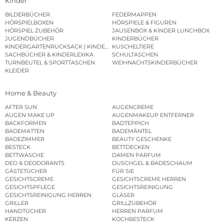
Kinder
BILDERBÜCHER
FEDERMAPPEN
HÖRSPIELBOXEN
HÖRSPIELE & FIGUREN
HÖRSPIEL ZUBEHÖR
JAUSENBOX & KINDER LUNCHBOX
JUGENDBÜCHER
KINDERBÜCHER
KINDERGARTENRUCKSACK | KINDERGARTENBEUTEL
KUSCHELTIERE
SACHBÜCHER & KINDERLEXIKA
SCHULTASCHEN
TURNBEUTEL & SPORTTASCHEN
WEIHNACHTSKINDERBÜCHER
KLEIDER
Home & Beauty
AFTER SUN
AUGENCREME
AUGEN MAKE UP
AUGENMAKEUP ENTFERNER
BACKFORMEN
BADTEPPICH
BADEMATTEN
BADEMÄNTEL
BADEZIMMER
BEAUTY GESCHENKE
BESTECK
BETTDECKEN
BETTWÄSCHE
DAMEN PARFUM
DEO & DEODORANTS
DUSCHGEL & BADESCHAUM
GÄSTETÜCHER
FÜR SIE
GESICHTSCREME
GESICHTSCREME HERREN
GESICHTSPFLEGE
GESICHTSREINIGUNG
GESICHTSREINIGUNG HERREN
GLÄSER
GRILLER
GRILLZUBEHÖR
HANDTÜCHER
HERREN PARFUM
KERZEN
KOCHBESTECK