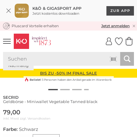
K&Ö & GIGASPORT APP
ZUR APP
Jetzt kostenlos downloaden
Pluscard Vorteile erhalten
KOSTENLOSER VERSAND* & RÜCKVERSAND
Jetzt anmelden
UNSERE APP
CLICK &
CLICK &
COLLECT
RESERVE
Nachhaltig
BIS ZU -50% IM FINAL SALE
Beliebt!
3 Personen haben den Artikel gerade im Warenkorb
SECRID
Geldbörse - Miniwallet Vegetable Tanned black
79,00
inkl. Mwst zzgl.
Versandkosten
Farbe:
Schwarz