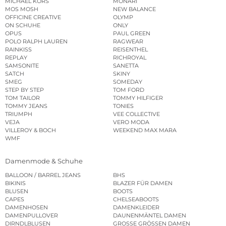
MICHAEL KORS
MONARI
MOS MOSH
NEW BALANCE
OFFICINE CREATIVE
OLYMP
ON SCHUHE
ONLY
OPUS
PAUL GREEN
POLO RALPH LAUREN
RAGWEAR
RAINKISS
REISENTHEL
REPLAY
RICHROYAL
SAMSONITE
SANETTA
SATCH
SKINY
SMEG
SOMEDAY
STEP BY STEP
TOM FORD
TOM TAILOR
TOMMY HILFIGER
TOMMY JEANS
TONIES
TRIUMPH
VEE COLLECTIVE
VEJA
VERO MODA
VILLEROY & BOCH
WEEKEND MAX MARA
WMF
Damenmode & Schuhe
BALLOON / BARREL JEANS
BHS
BIKINIS
BLAZER FÜR DAMEN
BLUSEN
BOOTS
CAPES
CHELSEABOOTS
DAMENHOSEN
DAMENKLEIDER
DAMENPULLOVER
DAUNENMÄNTEL DAMEN
DIRNDLBLUSEN
GROSSE GRÖSSEN DAMEN