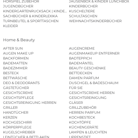
HÖRSPIEL ZUBEHÖR
JAUSENBOX & KINDER LUNCHBOX
JUGENDBÜCHER
KINDERBÜCHER
KINDERGARTENRUCKSACK | KINDERGARTENBEUTEL
KUSCHELTIERE
SACHBÜCHER & KINDERLEXIKA
SCHULTASCHEN
TURNBEUTEL & SPORTTASCHEN
WEIHNACHTSKINDERBÜCHER
KLEIDER
Home & Beauty
AFTER SUN
AUGENCREME
AUGEN MAKE UP
AUGENMAKEUP ENTFERNER
BACKFORMEN
BADTEPPICH
BADEMATTEN
BADEMÄNTEL
BADEZIMMER
BEAUTY GESCHENKE
BESTECK
BETTDECKEN
BETTWÄSCHE
DAMEN PARFUM
DEO & DEODORANTS
DUSCHGEL & BADESCHAUM
GÄSTETÜCHER
FÜR SIE
GESICHTSCREME
GESICHTSCREME HERREN
GESICHTSPFLEGE
GESICHTSREINIGUNG
GESICHTSREINIGUNG HERREN
GLÄSER
GRILLER
GRILLZUBEHÖR
HANDTÜCHER
HERREN PARFUM
KERZEN
KOCHBESTECK
KOCHGESCHIRR
KOCHTÖPFE
KÖRPERPFLEGE
KÜCHENGERÄTE
KUGELSCHREIBER
LAMPEN & LEUCHTEN
LEINTÜCHER & BETTLAKEN
LIPPENSTIFT