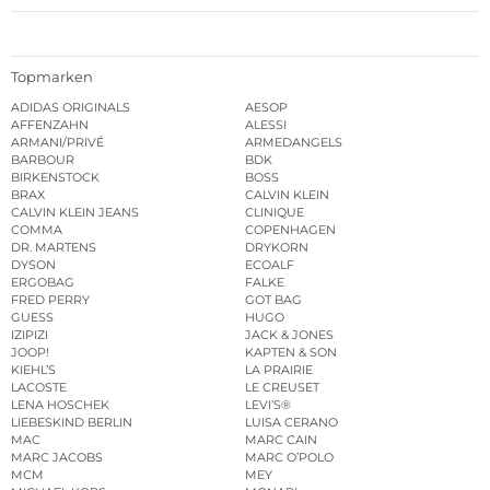
Topmarken
ADIDAS ORIGINALS
AESOP
AFFENZAHN
ALESSI
ARMANI/PRIVÉ
ARMEDANGELS
BARBOUR
BDK
BIRKENSTOCK
BOSS
BRAX
CALVIN KLEIN
CALVIN KLEIN JEANS
CLINIQUE
COMMA
COPENHAGEN
DR. MARTENS
DRYKORN
DYSON
ECOALF
ERGOBAG
FALKE
FRED PERRY
GOT BAG
GUESS
HUGO
IZIPIZI
JACK & JONES
JOOP!
KAPTEN & SON
KIEHL’S
LA PRAIRIE
LACOSTE
LE CREUSET
LENA HOSCHEK
LEVI’S®
LIEBESKIND BERLIN
LUISA CERANO
MAC
MARC CAIN
MARC JACOBS
MARC O’POLO
MCM
MEY