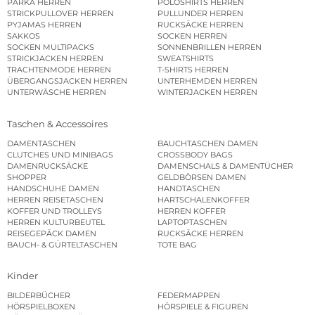
PARKA HERREN
POLOSHIRTS HERREN
STRICKPULLOVER HERREN
PULLUNDER HERREN
PYJAMAS HERREN
RUCKSÄCKE HERREN
SAKKOS
SOCKEN HERREN
SOCKEN MULTIPACKS
SONNENBRILLEN HERREN
STRICKJACKEN HERREN
SWEATSHIRTS
TRACHTENMODE HERREN
T-SHIRTS HERREN
ÜBERGANGSJACKEN HERREN
UNTERHEMDEN HERREN
UNTERWÄSCHE HERREN
WINTERJACKEN HERREN
Taschen & Accessoires
DAMENTASCHEN
BAUCHTASCHEN DAMEN
CLUTCHES UND MINIBAGS
CROSSBODY BAGS
DAMENRUCKSÄCKE
DAMENSCHALS & DAMENTÜCHER
SHOPPER
GELDBÖRSEN DAMEN
HANDSCHUHE DAMEN
HANDTASCHEN
HERREN REISETASCHEN
HARTSCHALENKOFFER
KOFFER UND TROLLEYS
HERREN KOFFER
HERREN KULTURBEUTEL
LAPTOPTASCHEN
REISEGEPÄCK DAMEN
RUCKSÄCKE HERREN
BAUCH- & GÜRTELTASCHEN
TOTE BAG
Kinder
BILDERBÜCHER
FEDERMAPPEN
HÖRSPIELBOXEN
HÖRSPIELE & FIGUREN