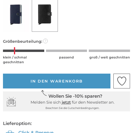
Größenbeurteilung:
?
klein / schmal
passend
groß / weit geschnitten
geschnitten
IN DEN WARENKORB
Wollen Sie -10% sparen?
Melden Sie sich
jetzt
für den Newsletter an.
Beachten Sie die Gutscheinbedingungen.
Lieferoption:
Click & Reserve