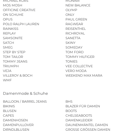
MICHAEL KORS
MONARI
MOS MOSH
NEW BALANCE
OFFICINE CREATIVE
OLYMP
ON SCHUHE
ONLY
OPUS
PAUL GREEN
POLO RALPH LAUREN
RAGWEAR
RAINKISS
REISENTHEL
REPLAY
RICHROYAL
SAMSONITE
SANETTA
SATCH
SKINY
SMEG
SOMEDAY
STEP BY STEP
TOM FORD
TOM TAILOR
TOMMY HILFIGER
TOMMY JEANS
TONIES
TRIUMPH
VEE COLLECTIVE
VEJA
VERO MODA
VILLEROY & BOCH
WEEKEND MAX MARA
WMF
Damenmode & Schuhe
BALLOON / BARREL JEANS
BHS
BIKINIS
BLAZER FÜR DAMEN
BLUSEN
BOOTS
CAPES
CHELSEABOOTS
DAMENHOSEN
DAMENKLEIDER
DAMENPULLOVER
DAUNENMÄNTEL DAMEN
DIRNDLBLUSEN
GROSSE GRÖSSEN DAMEN