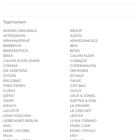
Topmarken
ADIDAS ORIGINALS
AESOP
AFFENZAHN
ALESSI
ARMANI/PRIVÉ
ARMEDANGELS
BARBOUR
BDK
BIRKENSTOCK
BOSS
BRAX
CALVIN KLEIN
CALVIN KLEIN JEANS
CLINIQUE
COMMA
COPENHAGEN
DR. MARTENS
DRYKORN
DYSON
ECOALF
ERGOBAG
FALKE
FRED PERRY
GOT BAG
GUESS
HUGO
IZIPIZI
JACK & JONES
JOOP!
KAPTEN & SON
KIEHL’S
LA PRAIRIE
LACOSTE
LE CREUSET
LENA HOSCHEK
LEVI’S®
LIEBESKIND BERLIN
LUISA CERANO
MAC
MARC CAIN
MARC JACOBS
MARC O’POLO
MCM
MEY