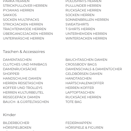
PARKA HERREN
POLOSHIRTS HERREN
STRICKPULLOVER HERREN
PULLUNDER HERREN
PYJAMAS HERREN
RUCKSÄCKE HERREN
SAKKOS
SOCKEN HERREN
SOCKEN MULTIPACKS
SONNENBRILLEN HERREN
STRICKJACKEN HERREN
SWEATSHIRTS
TRACHTENMODE HERREN
T-SHIRTS HERREN
ÜBERGANGSJACKEN HERREN
UNTERHEMDEN HERREN
UNTERWÄSCHE HERREN
WINTERJACKEN HERREN
Taschen & Accessoires
DAMENTASCHEN
BAUCHTASCHEN DAMEN
CLUTCHES UND MINIBAGS
CROSSBODY BAGS
DAMENRUCKSÄCKE
DAMENSCHALS & DAMENTÜCHER
SHOPPER
GELDBÖRSEN DAMEN
HANDSCHUHE DAMEN
HANDTASCHEN
HERREN REISETASCHEN
HARTSCHALENKOFFER
KOFFER UND TROLLEYS
HERREN KOFFER
HERREN KULTURBEUTEL
LAPTOPTASCHEN
REISEGEPÄCK DAMEN
RUCKSÄCKE HERREN
BAUCH- & GÜRTELTASCHEN
TOTE BAG
Kinder
BILDERBÜCHER
FEDERMAPPEN
HÖRSPIELBOXEN
HÖRSPIELE & FIGUREN