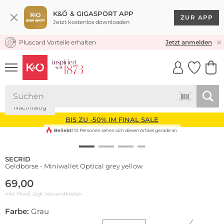
K&Ö & GIGASPORT APP
ZUR APP
Jetzt kostenlos downloaden
Pluscard Vorteile erhalten
KOSTENLOSER VERSAND* & RÜCKVERSAND
Jetzt anmelden
UNSERE APP
CLICK &
CLICK &
COLLECT
RESERVE
Nachhaltig
BIS ZU -50% IM FINAL SALE
Beliebt!
10 Personen sehen sich diesen Artikel gerade an
SECRID
Geldbörse - Miniwallet Optical grey yellow
69,00
inkl. Mwst zzgl.
Versandkosten
Farbe:
Grau