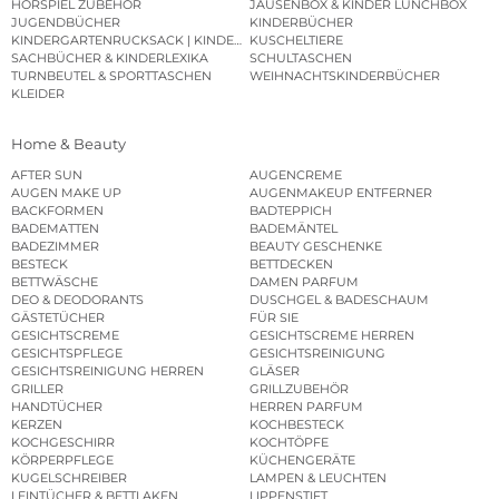
HÖRSPIEL ZUBEHÖR
JAUSENBOX & KINDER LUNCHBOX
JUGENDBÜCHER
KINDERBÜCHER
KINDERGARTENRUCKSACK | KINDERGARTENBEUTEL
KUSCHELTIERE
SACHBÜCHER & KINDERLEXIKA
SCHULTASCHEN
TURNBEUTEL & SPORTTASCHEN
WEIHNACHTSKINDERBÜCHER
KLEIDER
Home & Beauty
AFTER SUN
AUGENCREME
AUGEN MAKE UP
AUGENMAKEUP ENTFERNER
BACKFORMEN
BADTEPPICH
BADEMATTEN
BADEMÄNTEL
BADEZIMMER
BEAUTY GESCHENKE
BESTECK
BETTDECKEN
BETTWÄSCHE
DAMEN PARFUM
DEO & DEODORANTS
DUSCHGEL & BADESCHAUM
GÄSTETÜCHER
FÜR SIE
GESICHTSCREME
GESICHTSCREME HERREN
GESICHTSPFLEGE
GESICHTSREINIGUNG
GESICHTSREINIGUNG HERREN
GLÄSER
GRILLER
GRILLZUBEHÖR
HANDTÜCHER
HERREN PARFUM
KERZEN
KOCHBESTECK
KOCHGESCHIRR
KOCHTÖPFE
KÖRPERPFLEGE
KÜCHENGERÄTE
KUGELSCHREIBER
LAMPEN & LEUCHTEN
LEINTÜCHER & BETTLAKEN
LIPPENSTIFT