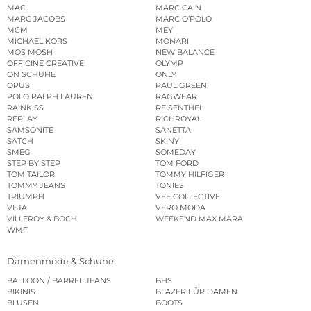
MAC
MARC CAIN
MARC JACOBS
MARC O’POLO
MCM
MEY
MICHAEL KORS
MONARI
MOS MOSH
NEW BALANCE
OFFICINE CREATIVE
OLYMP
ON SCHUHE
ONLY
OPUS
PAUL GREEN
POLO RALPH LAUREN
RAGWEAR
RAINKISS
REISENTHEL
REPLAY
RICHROYAL
SAMSONITE
SANETTA
SATCH
SKINY
SMEG
SOMEDAY
STEP BY STEP
TOM FORD
TOM TAILOR
TOMMY HILFIGER
TOMMY JEANS
TONIES
TRIUMPH
VEE COLLECTIVE
VEJA
VERO MODA
VILLEROY & BOCH
WEEKEND MAX MARA
WMF
Damenmode & Schuhe
BALLOON / BARREL JEANS
BHS
BIKINIS
BLAZER FÜR DAMEN
BLUSEN
BOOTS