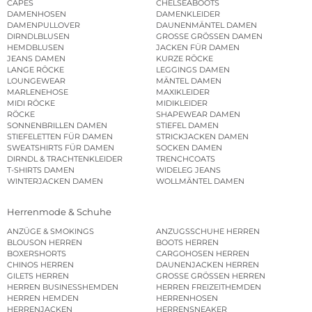
CAPES
CHELSEABOOTS
DAMENHOSEN
DAMENKLEIDER
DAMENPULLOVER
DAUNENMÄNTEL DAMEN
DIRNDLBLUSEN
GROSSE GRÖSSEN DAMEN
HEMDBLUSEN
JACKEN FÜR DAMEN
JEANS DAMEN
KURZE RÖCKE
LANGE RÖCKE
LEGGINGS DAMEN
LOUNGEWEAR
MÄNTEL DAMEN
MARLENEHOSE
MAXIKLEIDER
MIDI RÖCKE
MIDIKLEIDER
RÖCKE
SHAPEWEAR DAMEN
SONNENBRILLEN DAMEN
STIEFEL DAMEN
STIEFELETTEN FÜR DAMEN
STRICKJACKEN DAMEN
SWEATSHIRTS FÜR DAMEN
SOCKEN DAMEN
DIRNDL & TRACHTENKLEIDER
TRENCHCOATS
T-SHIRTS DAMEN
WIDELEG JEANS
WINTERJACKEN DAMEN
WOLLMÄNTEL DAMEN
Herrenmode & Schuhe
ANZÜGE & SMOKINGS
ANZUGSSCHUHE HERREN
BLOUSON HERREN
BOOTS HERREN
BOXERSHORTS
CARGOHOSEN HERREN
CHINOS HERREN
DAUNENJACKEN HERREN
GILETS HERREN
GROSSE GRÖSSEN HERREN
HERREN BUSINESSHEMDEN
HERREN FREIZEITHEMDEN
HERREN HEMDEN
HERRENHOSEN
HERRENJACKEN
HERRENSNEAKER