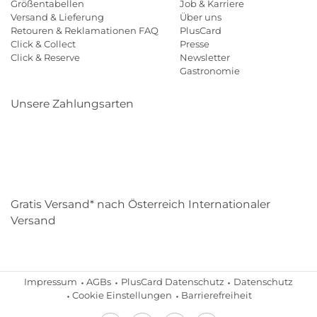
Größentabellen
Job & Karriere
Versand & Lieferung
Über uns
Retouren & Reklamationen FAQ
PlusCard
Click & Collect
Presse
Click & Reserve
Newsletter
Gastronomie
Unsere Zahlungsarten
Klarna
Paypal
Mastercard
Visa
Diners
Eps
Shop
Applepay
Amazon
Gratis Versand* nach Österreich Internationaler
Versand
Impressum
AGBs
PlusCard Datenschutz
Datenschutz
Cookie Einstellungen
Barrierefreiheit