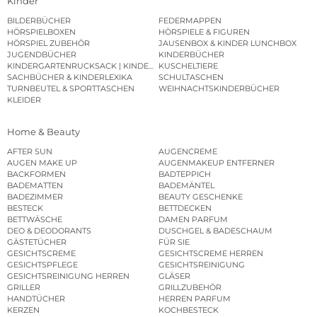
Kinder
BILDERBÜCHER
FEDERMAPPEN
HÖRSPIELBOXEN
HÖRSPIELE & FIGUREN
HÖRSPIEL ZUBEHÖR
JAUSENBOX & KINDER LUNCHBOX
JUGENDBÜCHER
KINDERBÜCHER
KINDERGARTENRUCKSACK | KINDERGARTENBEUTEL
KUSCHELTIERE
SACHBÜCHER & KINDERLEXIKA
SCHULTASCHEN
TURNBEUTEL & SPORTTASCHEN
WEIHNACHTSKINDERBÜCHER
KLEIDER
Home & Beauty
AFTER SUN
AUGENCREME
AUGEN MAKE UP
AUGENMAKEUP ENTFERNER
BACKFORMEN
BADTEPPICH
BADEMATTEN
BADEMÄNTEL
BADEZIMMER
BEAUTY GESCHENKE
BESTECK
BETTDECKEN
BETTWÄSCHE
DAMEN PARFUM
DEO & DEODORANTS
DUSCHGEL & BADESCHAUM
GÄSTETÜCHER
FÜR SIE
GESICHTSCREME
GESICHTSCREME HERREN
GESICHTSPFLEGE
GESICHTSREINIGUNG
GESICHTSREINIGUNG HERREN
GLÄSER
GRILLER
GRILLZUBEHÖR
HANDTÜCHER
HERREN PARFUM
KERZEN
KOCHBESTECK