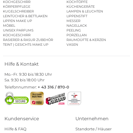
KOCHGESCHIRR
KOCHTÖPFE
KÖRPERPFLEGE
KÜCHENGERÄTE
KUGELSCHREIBER
LAMPEN & LEUCHTEN
LEINTÜCHER & BETTLAKEN
LIPPENSTIFT
LIPPEN MAKE UP
MESSER
MÖBEL
NAGELLACK
UNISEX PARFUMS
PEELING
KOCHGESCHIRR
PORZELLAN
RASIERER & RASUR ZUBEHÖR
RAUMDÜFTE & KERZEN
TEINT | GESICHTS MAKE UP
VASEN
Hilfe & Kontakt
Mo.–Fr. 9:30 bis 18:30 Uhr
Sa. 9:30 bis 18:00 Uhr
Telefonnummer:
+ 43 316 / 870-0
Kundenservice
Unternehmen
Hilfe & FAQ
Standorte / Häuser