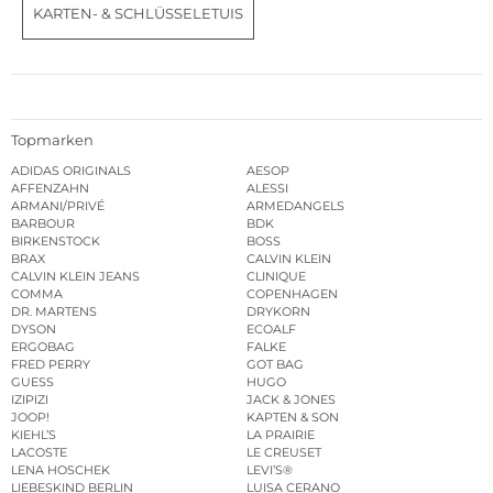
KARTEN- & SCHLÜSSELETUIS
Topmarken
ADIDAS ORIGINALS
AESOP
AFFENZAHN
ALESSI
ARMANI/PRIVÉ
ARMEDANGELS
BARBOUR
BDK
BIRKENSTOCK
BOSS
BRAX
CALVIN KLEIN
CALVIN KLEIN JEANS
CLINIQUE
COMMA
COPENHAGEN
DR. MARTENS
DRYKORN
DYSON
ECOALF
ERGOBAG
FALKE
FRED PERRY
GOT BAG
GUESS
HUGO
IZIPIZI
JACK & JONES
JOOP!
KAPTEN & SON
KIEHL’S
LA PRAIRIE
LACOSTE
LE CREUSET
LENA HOSCHEK
LEVI’S®
LIEBESKIND BERLIN
LUISA CERANO