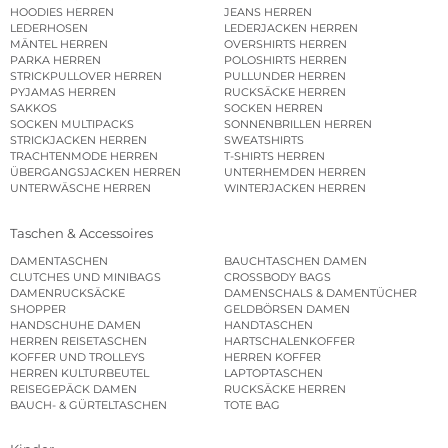
HOODIES HERREN
JEANS HERREN
LEDERHOSEN
LEDERJACKEN HERREN
MÄNTEL HERREN
OVERSHIRTS HERREN
PARKA HERREN
POLOSHIRTS HERREN
STRICKPULLOVER HERREN
PULLUNDER HERREN
PYJAMAS HERREN
RUCKSÄCKE HERREN
SAKKOS
SOCKEN HERREN
SOCKEN MULTIPACKS
SONNENBRILLEN HERREN
STRICKJACKEN HERREN
SWEATSHIRTS
TRACHTENMODE HERREN
T-SHIRTS HERREN
ÜBERGANGSJACKEN HERREN
UNTERHEMDEN HERREN
UNTERWÄSCHE HERREN
WINTERJACKEN HERREN
Taschen & Accessoires
DAMENTASCHEN
BAUCHTASCHEN DAMEN
CLUTCHES UND MINIBAGS
CROSSBODY BAGS
DAMENRUCKSÄCKE
DAMENSCHALS & DAMENTÜCHER
SHOPPER
GELDBÖRSEN DAMEN
HANDSCHUHE DAMEN
HANDTASCHEN
HERREN REISETASCHEN
HARTSCHALENKOFFER
KOFFER UND TROLLEYS
HERREN KOFFER
HERREN KULTURBEUTEL
LAPTOPTASCHEN
REISEGEPÄCK DAMEN
RUCKSÄCKE HERREN
BAUCH- & GÜRTELTASCHEN
TOTE BAG