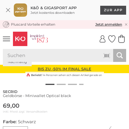
K&Ö & GIGASPORT APP
ZUR APP
Jetzt kostenlos downloaden
Pluscard Vorteile erhalten
KOSTENLOSER VERSAND* & RÜCKVERSAND
Jetzt anmelden
UNSERE APP
CLICK &
CLICK &
COLLECT
RESERVE
Nachhaltig
BIS ZU -50% IM FINAL SALE
Beliebt!
14 Personen sehen sich diesen Artikel gerade an
SECRID
Geldbörse - Miniwallet Optical black
69,00
inkl. Mwst zzgl.
Versandkosten
Farbe:
Schwarz