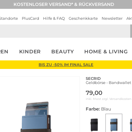
KOSTENLOSER VERSAND* & RÜCKVERSAND
Standorte
PlusCard
Hilfe & FAQ
Geschenkkarte
Newsletter
Ak
REN
KINDER
BEAUTY
HOME & LIVING
BIS ZU -50% IM FINAL SALE
SECRID
Geldbörse - Bandwallet
79,00
inkl. Mwst zzgl.
Versandkosten
Farbe:
Blau