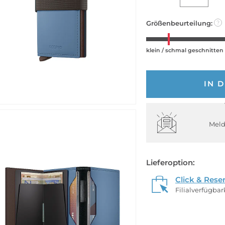
Größenbeurteilung:
?
klein / schmal geschnitten
IN 
Meld
Lieferoption:
Click & Rese
Filialverfügba