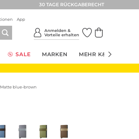
30 TAGE RÜCKGABERECHT
tionen
App
Anmelden &
Vorteile erhalten
SALE
MARKEN
MEHR K&Ö
NACH
 Matte blue-brown