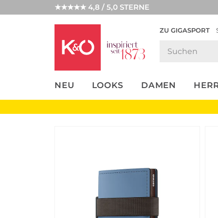
★★★★★ 4,8 / 5,0 STERNE
ZU GIGASPORT
FASHION-
UNSERE APP
CLICK &
CLICK &
TRENDS
COLLECT
RESERVE
NEU
LOOKS
DAMEN
HER