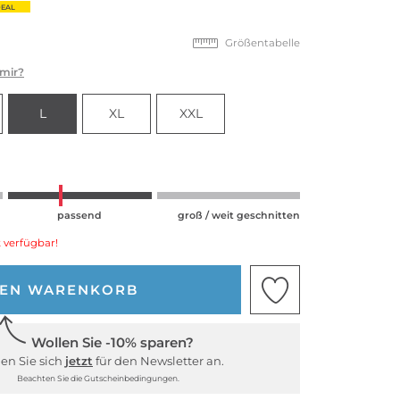
EAL
Größentabelle
 mir?
L
XL
XXL
passend
groß / weit geschnitten
 verfügbar!
DEN WARENKORB
Wollen Sie -10% sparen?
en Sie sich
jetzt
für den Newsletter an.
Beachten Sie die Gutscheinbedingungen.