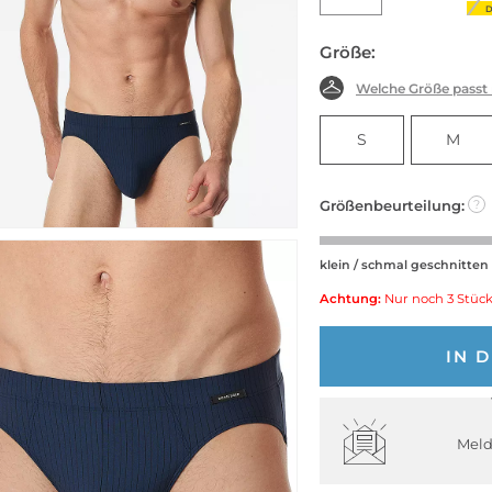
D
Größe:
Welche Größe passt
S
M
Größenbeurteilung:
?
klein / schmal geschnitten
Achtung:
Nur noch 3 Stück
IN 
Meld