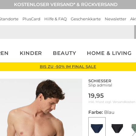
KOSTENLOSER VERSAND* & RÜCKVERSAND
Standorte
PlusCard
Hilfe & FAQ
Geschenkkarte
Newsletter
Ak
REN
KINDER
BEAUTY
HOME & LIVING
BIS ZU -50% IM FINAL SALE
SCHIESSER
Slip admiral
19,95
inkl. Mwst zzgl.
Versandkosten
Farbe:
Blau