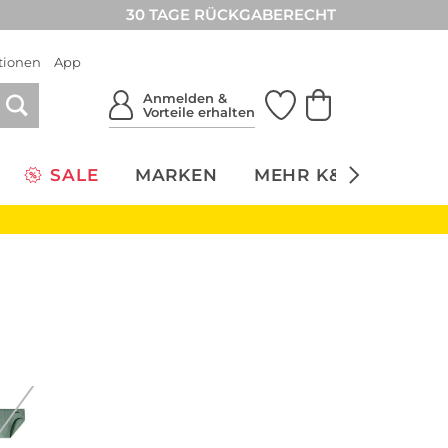
30 TAGE RÜCKGABERECHT
tionen
App
Anmelden &
Vorteile erhalten
SALE
MARKEN
MEHR K&Ö
NACH