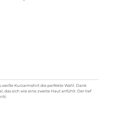
s weiße Kurzarmshirt die perfekte Wahl. Dank
 das sich wie eine zweite Haut anfühlt. Der tief
itt.