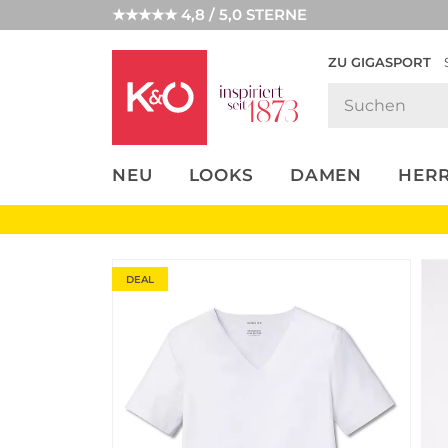
★★★★★ 4,8 / 5,0 STERNE
ZU GIGASPORT
FASHION-
UNSERE APP
CLICK &
CLICK &
TRENDS
COLLECT
RESERVE
NEU
LOOKS
DAMEN
HER
DEAL