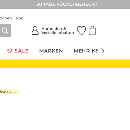
30 TAGE RÜCKGABERECHT
tionen
App
Anmelden &
Vorteile erhalten
SALE
MARKEN
MEHR K&Ö
NACH
Jetzt
sparen