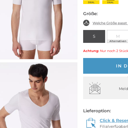
DEAL
DEAL
Größe:
Welche Größe passt
S
M
Alternativen
Achtung:
Nur noch 2 Stück
IN 
Meld
Lieferoption:
Click & Rese
Filialverfügba