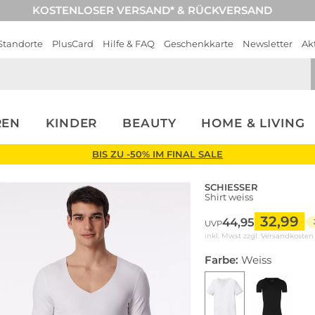
KOSTENLOSER VERSAND* & RÜCKVERSAND
Standorte
PlusCard
Hilfe & FAQ
Geschenkkarte
Newsletter
Ak
REN
KINDER
BEAUTY
HOME & LIVING
BIS ZU -50% IM FINAL SALE
SCHIESSER
Shirt weiss
32,99
44,95
UVP
inkl. Mwst zzgl.
Versandkosten
Farbe:
Weiss