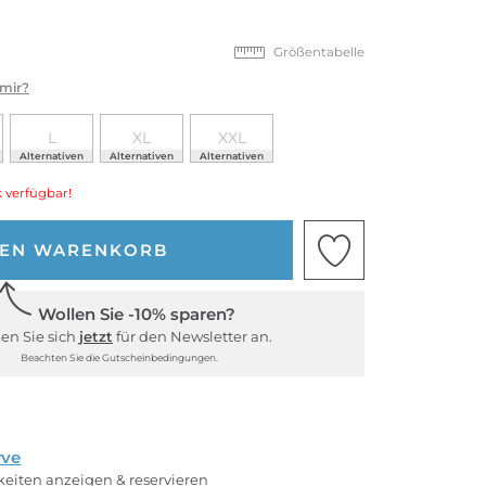
Größentabelle
 mir?
L
XL
XXL
Alternativen
Alternativen
Alternativen
 verfügbar!
DEN WARENKORB
Wollen Sie -10% sparen?
en Sie sich
jetzt
für den Newsletter an.
Beachten Sie die Gutscheinbedingungen.
rve
rkeiten anzeigen & reservieren