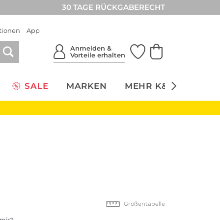
30 TAGE RÜCKGABERECHT
tionen
App
Anmelden &
Vorteile erhalten
SALE
MARKEN
MEHR K&Ö
NACH
Größentabelle
 mir?