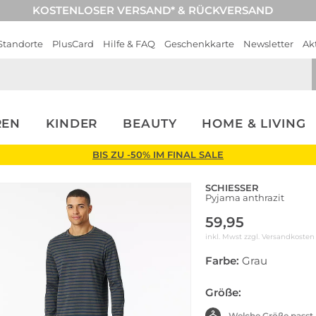
KOSTENLOSER VERSAND* & RÜCKVERSAND
Standorte
PlusCard
Hilfe & FAQ
Geschenkkarte
Newsletter
Ak
REN
KINDER
BEAUTY
HOME & LIVING
BIS ZU -50% IM FINAL SALE
SCHIESSER
Pyjama anthrazit
59,95
inkl. Mwst zzgl.
Versandkosten
Farbe:
Grau
Größe:
Welche Größe passt