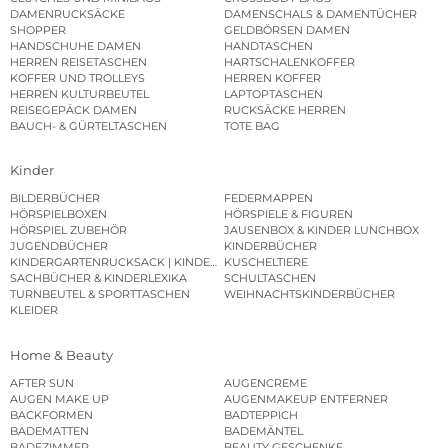
DAMENRUCKSÄCKE
DAMENSCHALS & DAMENTÜCHER
SHOPPER
GELDBÖRSEN DAMEN
HANDSCHUHE DAMEN
HANDTASCHEN
HERREN REISETASCHEN
HARTSCHALENKOFFER
KOFFER UND TROLLEYS
HERREN KOFFER
HERREN KULTURBEUTEL
LAPTOPTASCHEN
REISEGEPÄCK DAMEN
RUCKSÄCKE HERREN
BAUCH- & GÜRTELTASCHEN
TOTE BAG
Kinder
BILDERBÜCHER
FEDERMAPPEN
HÖRSPIELBOXEN
HÖRSPIELE & FIGUREN
HÖRSPIEL ZUBEHÖR
JAUSENBOX & KINDER LUNCHBOX
JUGENDBÜCHER
KINDERBÜCHER
KINDERGARTENRUCKSACK | KINDERGARTENBEUTEL
KUSCHELTIERE
SACHBÜCHER & KINDERLEXIKA
SCHULTASCHEN
TURNBEUTEL & SPORTTASCHEN
WEIHNACHTSKINDERBÜCHER
KLEIDER
Home & Beauty
AFTER SUN
AUGENCREME
AUGEN MAKE UP
AUGENMAKEUP ENTFERNER
BACKFORMEN
BADTEPPICH
BADEMATTEN
BADEMÄNTEL
BADEZIMMER
BEAUTY GESCHENKE