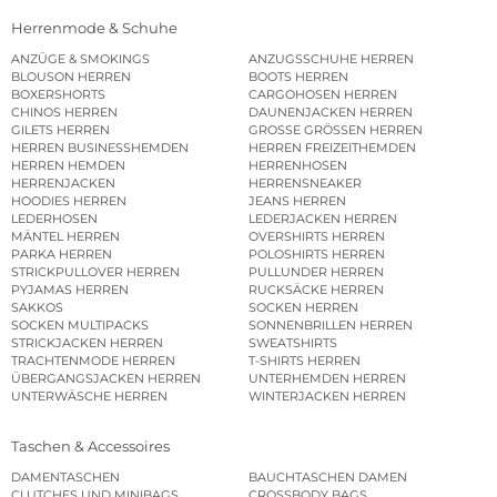
Herrenmode & Schuhe
ANZÜGE & SMOKINGS
ANZUGSSCHUHE HERREN
BLOUSON HERREN
BOOTS HERREN
BOXERSHORTS
CARGOHOSEN HERREN
CHINOS HERREN
DAUNENJACKEN HERREN
GILETS HERREN
GROSSE GRÖSSEN HERREN
HERREN BUSINESSHEMDEN
HERREN FREIZEITHEMDEN
HERREN HEMDEN
HERRENHOSEN
HERRENJACKEN
HERRENSNEAKER
HOODIES HERREN
JEANS HERREN
LEDERHOSEN
LEDERJACKEN HERREN
MÄNTEL HERREN
OVERSHIRTS HERREN
PARKA HERREN
POLOSHIRTS HERREN
STRICKPULLOVER HERREN
PULLUNDER HERREN
PYJAMAS HERREN
RUCKSÄCKE HERREN
SAKKOS
SOCKEN HERREN
SOCKEN MULTIPACKS
SONNENBRILLEN HERREN
STRICKJACKEN HERREN
SWEATSHIRTS
TRACHTENMODE HERREN
T-SHIRTS HERREN
ÜBERGANGSJACKEN HERREN
UNTERHEMDEN HERREN
UNTERWÄSCHE HERREN
WINTERJACKEN HERREN
Taschen & Accessoires
DAMENTASCHEN
BAUCHTASCHEN DAMEN
CLUTCHES UND MINIBAGS
CROSSBODY BAGS