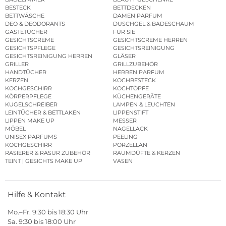
BESTECK
BETTDECKEN
BETTWÄSCHE
DAMEN PARFUM
DEO & DEODORANTS
DUSCHGEL & BADESCHAUM
GÄSTETÜCHER
FÜR SIE
GESICHTSCREME
GESICHTSCREME HERREN
GESICHTSPFLEGE
GESICHTSREINIGUNG
GESICHTSREINIGUNG HERREN
GLÄSER
GRILLER
GRILLZUBEHÖR
HANDTÜCHER
HERREN PARFUM
KERZEN
KOCHBESTECK
KOCHGESCHIRR
KOCHTÖPFE
KÖRPERPFLEGE
KÜCHENGERÄTE
KUGELSCHREIBER
LAMPEN & LEUCHTEN
LEINTÜCHER & BETTLAKEN
LIPPENSTIFT
LIPPEN MAKE UP
MESSER
MÖBEL
NAGELLACK
UNISEX PARFUMS
PEELING
KOCHGESCHIRR
PORZELLAN
RASIERER & RASUR ZUBEHÖR
RAUMDÜFTE & KERZEN
TEINT | GESICHTS MAKE UP
VASEN
Hilfe & Kontakt
Mo.–Fr. 9:30 bis 18:30 Uhr
Sa. 9:30 bis 18:00 Uhr