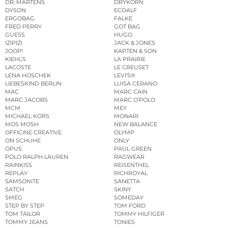
DR. MARTENS
DRYKORN
DYSON
ECOALF
ERGOBAG
FALKE
FRED PERRY
GOT BAG
GUESS
HUGO
IZIPIZI
JACK & JONES
JOOP!
KAPTEN & SON
KIEHL’S
LA PRAIRIE
LACOSTE
LE CREUSET
LENA HOSCHEK
LEVI’S®
LIEBESKIND BERLIN
LUISA CERANO
MAC
MARC CAIN
MARC JACOBS
MARC O’POLO
MCM
MEY
MICHAEL KORS
MONARI
MOS MOSH
NEW BALANCE
OFFICINE CREATIVE
OLYMP
ON SCHUHE
ONLY
OPUS
PAUL GREEN
POLO RALPH LAUREN
RAGWEAR
RAINKISS
REISENTHEL
REPLAY
RICHROYAL
SAMSONITE
SANETTA
SATCH
SKINY
SMEG
SOMEDAY
STEP BY STEP
TOM FORD
TOM TAILOR
TOMMY HILFIGER
TOMMY JEANS
TONIES