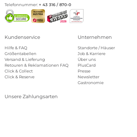
Telefonnummer:
+ 43 316 / 870-0
Kundenservice
Unternehmen
Hilfe & FAQ
Standorte / Häuser
Größentabellen
Job & Karriere
Versand & Lieferung
Über uns
Retouren & Reklamationen FAQ
PlusCard
Click & Collect
Presse
Click & Reserve
Newsletter
Gastronomie
Unsere Zahlungsarten
Klarna
Paypal
Mastercard
Visa
Diners
Eps
Shop
Applepay
Amazon