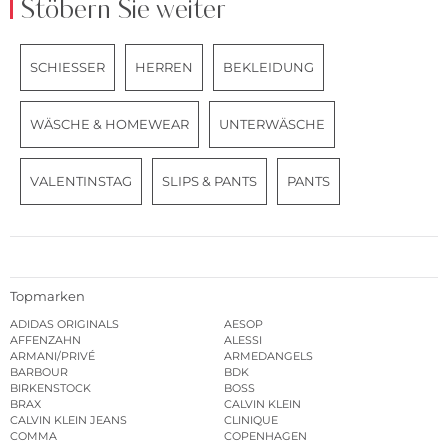
Stöbern Sie weiter
SCHIESSER
HERREN
BEKLEIDUNG
WÄSCHE & HOMEWEAR
UNTERWÄSCHE
VALENTINSTAG
SLIPS & PANTS
PANTS
Topmarken
ADIDAS ORIGINALS
AESOP
AFFENZAHN
ALESSI
ARMANI/PRIVÉ
ARMEDANGELS
BARBOUR
BDK
BIRKENSTOCK
BOSS
BRAX
CALVIN KLEIN
CALVIN KLEIN JEANS
CLINIQUE
COMMA
COPENHAGEN