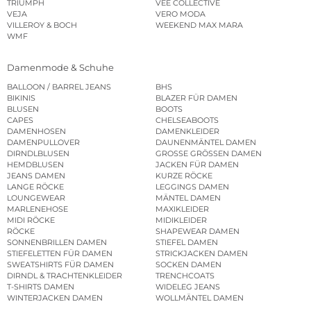
TRIUMPH
VEE COLLECTIVE
VEJA
VERO MODA
VILLEROY & BOCH
WEEKEND MAX MARA
WMF
Damenmode & Schuhe
BALLOON / BARREL JEANS
BHS
BIKINIS
BLAZER FÜR DAMEN
BLUSEN
BOOTS
CAPES
CHELSEABOOTS
DAMENHOSEN
DAMENKLEIDER
DAMENPULLOVER
DAUNENMÄNTEL DAMEN
DIRNDLBLUSEN
GROSSE GRÖSSEN DAMEN
HEMDBLUSEN
JACKEN FÜR DAMEN
JEANS DAMEN
KURZE RÖCKE
LANGE RÖCKE
LEGGINGS DAMEN
LOUNGEWEAR
MÄNTEL DAMEN
MARLENEHOSE
MAXIKLEIDER
MIDI RÖCKE
MIDIKLEIDER
RÖCKE
SHAPEWEAR DAMEN
SONNENBRILLEN DAMEN
STIEFEL DAMEN
STIEFELETTEN FÜR DAMEN
STRICKJACKEN DAMEN
SWEATSHIRTS FÜR DAMEN
SOCKEN DAMEN
DIRNDL & TRACHTENKLEIDER
TRENCHCOATS
T-SHIRTS DAMEN
WIDELEG JEANS
WINTERJACKEN DAMEN
WOLLMÄNTEL DAMEN