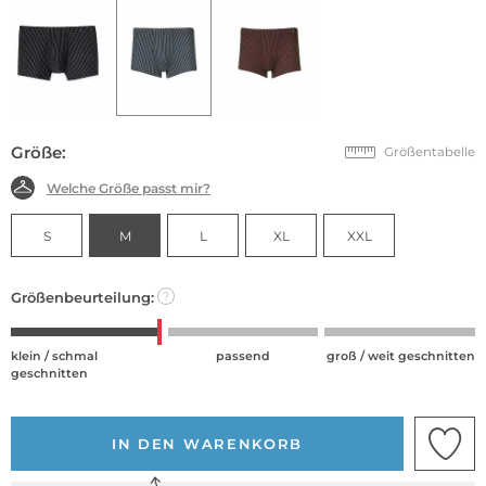
Größe:
Größentabelle
Welche Größe passt mir?
S
M
L
XL
XXL
Größenbeurteilung:
?
klein / schmal
passend
groß / weit geschnitten
geschnitten
IN DEN WARENKORB