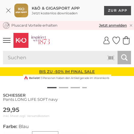
K&Ö & GIGASPORT APP
ZUR APP
Jetzt kostenlos downloaden
Pluscard Vorteile erhalten
KOSTENLOSER VERSAND* & RÜCKVERSAND
Jetzt anmelden
UNSERE APP
CLICK &
CLICK &
COLLECT
RESERVE
BIS ZU -50% IM FINAL SALE
Beliebt!
3 Personen haben den Artikel gerade im Warenkorb
SCHIESSER
Pants LONG LIFE SOFT navy
29,95
inkl. Mwst zzgl.
Versandkosten
Farbe:
Blau