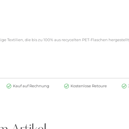
ge Textilien, die bis zu 100% aus recycelten PET-Flaschen hergestellt
ht im Trockner trocknen, nicht bügeln, nicht trockenreinigen
ion.
et. Erstickungsgefahr wegen verschluckbarer Kleinteile.
Kauf auf Rechnung
Kostenlose Retoure