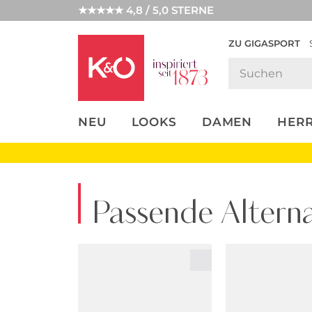
★★★★★ 4,8 / 5,0 STERNE
ZU GIGASPORT
FASHION-
UNSERE APP
CLICK &
CLICK &
TRENDS
COLLECT
RESERVE
NEU
LOOKS
DAMEN
HER
Passende Alterna