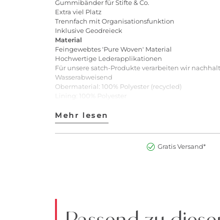
Gummibänder für Stifte & Co.
Extra viel Platz
Trennfach mit Organisationsfunktion
Inklusive Geodreieck
Material
Feingewebtes 'Pure Woven' Material
Hochwertige Lederapplikationen
Für unsere satch-Produkte verarbeiten wir nachhalti
Wasserabweisend
Obermaterial: 100% Polyester (recycled)
Lining: 100% Polyester
Enthält nichttextile Teile tierischen Ursprungs
Pflegehinweise: Nicht waschen, nicht bleichen, nic
Mehr lesen
Mehr lesen
Die Marke Satch ist Mitglied der Fair Wear Foundat
Warnhinweis:
Achtung! Nicht für Kinder unter 36 Monaten geeign
Gratis Versand*
Art.Nr:2900279758597