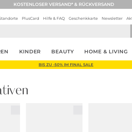
KOSTENLOSER VERSAND* & RÜCKVERSAND
Standorte
PlusCard
Hilfe & FAQ
Geschenkkarte
Newsletter
Ak
REN
KINDER
BEAUTY
HOME & LIVING
BIS ZU -50% IM FINAL SALE
tiven