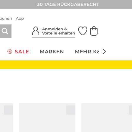
30 TAGE RÜCKGABERECHT
tionen
App
Anmelden &
Vorteile erhalten
SALE
MARKEN
MEHR K&Ö
NACH