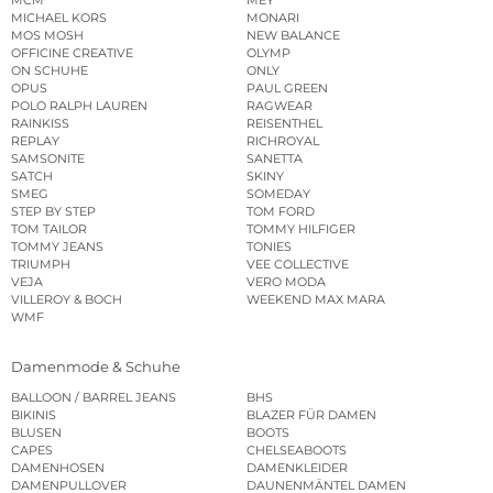
MCM
MEY
MICHAEL KORS
MONARI
MOS MOSH
NEW BALANCE
OFFICINE CREATIVE
OLYMP
ON SCHUHE
ONLY
OPUS
PAUL GREEN
POLO RALPH LAUREN
RAGWEAR
RAINKISS
REISENTHEL
REPLAY
RICHROYAL
SAMSONITE
SANETTA
SATCH
SKINY
SMEG
SOMEDAY
STEP BY STEP
TOM FORD
TOM TAILOR
TOMMY HILFIGER
TOMMY JEANS
TONIES
TRIUMPH
VEE COLLECTIVE
VEJA
VERO MODA
VILLEROY & BOCH
WEEKEND MAX MARA
WMF
Damenmode & Schuhe
BALLOON / BARREL JEANS
BHS
BIKINIS
BLAZER FÜR DAMEN
BLUSEN
BOOTS
CAPES
CHELSEABOOTS
DAMENHOSEN
DAMENKLEIDER
DAMENPULLOVER
DAUNENMÄNTEL DAMEN