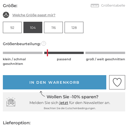
Größe:
Größentabelle
Welche Größe passt mir?
92
104
116
128
Größenbeurteilung:
?
klein / schmal
passend
groß / weit geschnitten
geschnitten
IN DEN WARENKORB
Wollen Sie -10% sparen?
Melden Sie sich
jetzt
für den Newsletter an.
Beachten Sie die Gutscheinbedingungen.
Lieferoption: