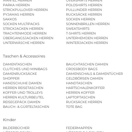
MÄNTEL HERREN
OVERSHIRTS HERREN
PARKA HERREN
POLOSHIRTS HERREN
STRICKPULLOVER HERREN
PULLUNDER HERREN
PYJAMAS HERREN
RUCKSÄCKE HERREN
SAKKOS
SOCKEN HERREN
SOCKEN MULTIPACKS
SONNENBRILLEN HERREN
STRICKJACKEN HERREN
SWEATSHIRTS
TRACHTENMODE HERREN
T-SHIRTS HERREN
ÜBERGANGSJACKEN HERREN
UNTERHEMDEN HERREN
UNTERWÄSCHE HERREN
WINTERJACKEN HERREN
Taschen & Accessoires
DAMENTASCHEN
BAUCHTASCHEN DAMEN
CLUTCHES UND MINIBAGS
CROSSBODY BAGS
DAMENRUCKSÄCKE
DAMENSCHALS & DAMENTÜCHER
SHOPPER
GELDBÖRSEN DAMEN
HANDSCHUHE DAMEN
HANDTASCHEN
HERREN REISETASCHEN
HARTSCHALENKOFFER
KOFFER UND TROLLEYS
HERREN KOFFER
HERREN KULTURBEUTEL
LAPTOPTASCHEN
REISEGEPÄCK DAMEN
RUCKSÄCKE HERREN
BAUCH- & GÜRTELTASCHEN
TOTE BAG
Kinder
BILDERBÜCHER
FEDERMAPPEN