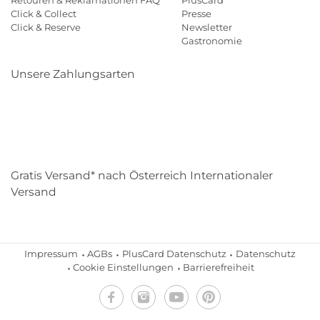
Retouren & Reklamationen FAQ
PlusCard
Click & Collect
Presse
Click & Reserve
Newsletter
Gastronomie
Unsere Zahlungsarten
Klarna
Paypal
Mastercard
Visa
Diners
Eps
Shop
Applepay
Amazon
Gratis Versand* nach Österreich Internationaler
Versand
Impressum
AGBs
PlusCard Datenschutz
Datenschutz
Cookie Einstellungen
Barrierefreiheit