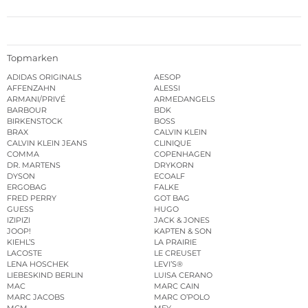
Topmarken
ADIDAS ORIGINALS
AESOP
AFFENZAHN
ALESSI
ARMANI/PRIVÉ
ARMEDANGELS
BARBOUR
BDK
BIRKENSTOCK
BOSS
BRAX
CALVIN KLEIN
CALVIN KLEIN JEANS
CLINIQUE
COMMA
COPENHAGEN
DR. MARTENS
DRYKORN
DYSON
ECOALF
ERGOBAG
FALKE
FRED PERRY
GOT BAG
GUESS
HUGO
IZIPIZI
JACK & JONES
JOOP!
KAPTEN & SON
KIEHL’S
LA PRAIRIE
LACOSTE
LE CREUSET
LENA HOSCHEK
LEVI’S®
LIEBESKIND BERLIN
LUISA CERANO
MAC
MARC CAIN
MARC JACOBS
MARC O’POLO