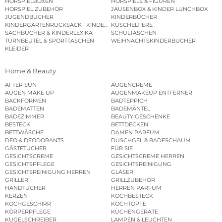
HÖRSPIELBOXEN
HÖRSPIELE & FIGUREN
HÖRSPIEL ZUBEHÖR
JAUSENBOX & KINDER LUNCHBOX
JUGENDBÜCHER
KINDERBÜCHER
KINDERGARTENRUCKSACK | KINDERGARTENBEUTEL
KUSCHELTIERE
SACHBÜCHER & KINDERLEXIKA
SCHULTASCHEN
TURNBEUTEL & SPORTTASCHEN
WEIHNACHTSKINDERBÜCHER
KLEIDER
Home & Beauty
AFTER SUN
AUGENCREME
AUGEN MAKE UP
AUGENMAKEUP ENTFERNER
BACKFORMEN
BADTEPPICH
BADEMATTEN
BADEMÄNTEL
BADEZIMMER
BEAUTY GESCHENKE
BESTECK
BETTDECKEN
BETTWÄSCHE
DAMEN PARFUM
DEO & DEODORANTS
DUSCHGEL & BADESCHAUM
GÄSTETÜCHER
FÜR SIE
GESICHTSCREME
GESICHTSCREME HERREN
GESICHTSPFLEGE
GESICHTSREINIGUNG
GESICHTSREINIGUNG HERREN
GLÄSER
GRILLER
GRILLZUBEHÖR
HANDTÜCHER
HERREN PARFUM
KERZEN
KOCHBESTECK
KOCHGESCHIRR
KOCHTÖPFE
KÖRPERPFLEGE
KÜCHENGERÄTE
KUGELSCHREIBER
LAMPEN & LEUCHTEN