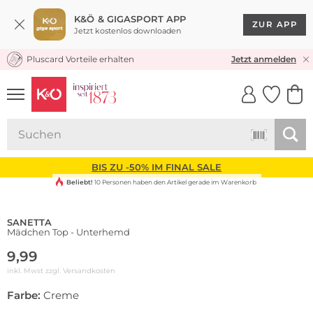
K&Ö & GIGASPORT APP
ZUR APP
Jetzt kostenlos downloaden
Pluscard Vorteile erhalten
KOSTENLOSER VERSAND* & RÜCKVERSAND
Jetzt anmelden
UNSERE APP
CLICK &
CLICK &
COLLECT
RESERVE
BIS ZU -50% IM FINAL SALE
Beliebt!
10 Personen haben den Artikel gerade im Warenkorb
SANETTA
Mädchen Top - Unterhemd
9,99
inkl. Mwst zzgl.
Versandkosten
Farbe:
Creme