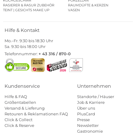
KOCHGESCHIRR
PORZELLAN
RASIERER & RASUR ZUBEHÖR
RAUMDÜFTE & KERZEN
TEINT | GESICHTS MAKE UP
VASEN
Hilfe & Kontakt
Mo.–Fr. 9:30 bis 18:30 Uhr
Sa. 9:30 bis 18:00 Uhr
Telefonnummer:
+ 43 316 / 870-0
Kundenservice
Unternehmen
Hilfe & FAQ
Standorte / Häuser
Größentabellen
Job & Karriere
Versand & Lieferung
Über uns
Retouren & Reklamationen FAQ
PlusCard
Click & Collect
Presse
Click & Reserve
Newsletter
Gastronomie