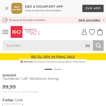
K&Ö & GIGASPORT APP
ZUR APP
Jetzt kostenlos downloaden
Pluscard Vorteile erhalten
KOSTENLOSER VERSAND* & RÜCKVERSAND
Jetzt anmelden
UNSERE APP
CLICK &
CLICK &
COLLECT
RESERVE
BIS ZU -50% IM FINAL SALE
Beliebt!
Eine Person hat den Artikel gerade im Warenkorb
SANDER
Tischdecke "Loft" 150x200cm (honig)
99,99
inkl. Mwst zzgl.
Versandkosten
Farbe:
Gelb