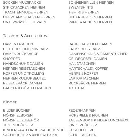
SOCKEN MULTIPACKS
SONNENBRILLEN HERREN
STRICKJACKEN HERREN
SWEATSHIRTS
TRACHTENMODE HERREN
T-SHIRTS HERREN
ÜBERGANGSJACKEN HERREN
UNTERHEMDEN HERREN
UNTERWÄSCHE HERREN
WINTERJACKEN HERREN
Taschen & Accessoires
DAMENTASCHEN
BAUCHTASCHEN DAMEN
CLUTCHES UND MINIBAGS
CROSSBODY BAGS
DAMENRUCKSÄCKE
DAMENSCHALS & DAMENTÜCHER
SHOPPER
GELDBÖRSEN DAMEN
HANDSCHUHE DAMEN
HANDTASCHEN
HERREN REISETASCHEN
HARTSCHALENKOFFER
KOFFER UND TROLLEYS
HERREN KOFFER
HERREN KULTURBEUTEL
LAPTOPTASCHEN
REISEGEPÄCK DAMEN
RUCKSÄCKE HERREN
BAUCH- & GÜRTELTASCHEN
TOTE BAG
Kinder
BILDERBÜCHER
FEDERMAPPEN
HÖRSPIELBOXEN
HÖRSPIELE & FIGUREN
HÖRSPIEL ZUBEHÖR
JAUSENBOX & KINDER LUNCHBOX
JUGENDBÜCHER
KINDERBÜCHER
KINDERGARTENRUCKSACK | KINDERGARTENBEUTEL
KUSCHELTIERE
SACHBÜCHER & KINDERLEXIKA
SCHULTASCHEN