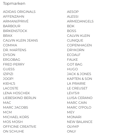
Topmarken
ADIDAS ORIGINALS
AESOP
AFFENZAHN
ALESSI
ARMANI/PRIVÉ
ARMEDANGELS
BARBOUR
BDK
BIRKENSTOCK
BOSS
BRAX
CALVIN KLEIN
CALVIN KLEIN JEANS
CLINIQUE
COMMA
COPENHAGEN
DR. MARTENS
DRYKORN
DYSON
ECOALF
ERGOBAG
FALKE
FRED PERRY
GOT BAG
GUESS
HUGO
IZIPIZI
JACK & JONES
JOOP!
KAPTEN & SON
KIEHL’S
LA PRAIRIE
LACOSTE
LE CREUSET
LENA HOSCHEK
LEVI’S®
LIEBESKIND BERLIN
LUISA CERANO
MAC
MARC CAIN
MARC JACOBS
MARC O’POLO
MCM
MEY
MICHAEL KORS
MONARI
MOS MOSH
NEW BALANCE
OFFICINE CREATIVE
OLYMP
ON SCHUHE
ONLY