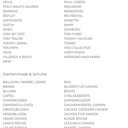
OPUS
PAUL GREEN
POLO RALPH LAUREN
RAGWEAR
RAINKISS
REISENTHEL
REPLAY
RICHROYAL
SAMSONITE
SANETTA
SATCH
SKINY
SMEG
SOMEDAY
STEP BY STEP
TOM FORD
TOM TAILOR
TOMMY HILFIGER
TOMMY JEANS
TONIES
TRIUMPH
VEE COLLECTIVE
VEJA
VERO MODA
VILLEROY & BOCH
WEEKEND MAX MARA
WMF
Damenmode & Schuhe
BALLOON / BARREL JEANS
BHS
BIKINIS
BLAZER FÜR DAMEN
BLUSEN
BOOTS
CAPES
CHELSEABOOTS
DAMENHOSEN
DAMENKLEIDER
DAMENPULLOVER
DAUNENMÄNTEL DAMEN
DIRNDLBLUSEN
GROSSE GRÖSSEN DAMEN
HEMDBLUSEN
JACKEN FÜR DAMEN
JEANS DAMEN
KURZE RÖCKE
LANGE RÖCKE
LEGGINGS DAMEN
LOUNGEWEAR
MÄNTEL DAMEN