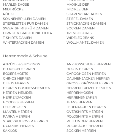
MARLENEHOSE
MAXIKLEIDER
MIDI RÖCKE
MIDIKLEIDER
RÖCKE
SHAPEWEAR DAMEN
SONNENBRILLEN DAMEN
STIEFEL DAMEN
STIEFELETTEN FÜR DAMEN
STRICKJACKEN DAMEN
SWEATSHIRTS FÜR DAMEN
SOCKEN DAMEN
DIRNDL & TRACHTENKLEIDER
TRENCHCOATS
T-SHIRTS DAMEN
WIDELEG JEANS
WINTERJACKEN DAMEN
WOLLMÄNTEL DAMEN
Herrenmode & Schuhe
ANZÜGE & SMOKINGS
ANZUGSSCHUHE HERREN
BLOUSON HERREN
BOOTS HERREN
BOXERSHORTS
CARGOHOSEN HERREN
CHINOS HERREN
DAUNENJACKEN HERREN
GILETS HERREN
GROSSE GRÖSSEN HERREN
HERREN BUSINESSHEMDEN
HERREN FREIZEITHEMDEN
HERREN HEMDEN
HERRENHOSEN
HERRENJACKEN
HERRENSNEAKER
HOODIES HERREN
JEANS HERREN
LEDERHOSEN
LEDERJACKEN HERREN
MÄNTEL HERREN
OVERSHIRTS HERREN
PARKA HERREN
POLOSHIRTS HERREN
STRICKPULLOVER HERREN
PULLUNDER HERREN
PYJAMAS HERREN
RUCKSÄCKE HERREN
SAKKOS
SOCKEN HERREN