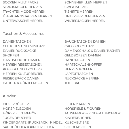
SOCKEN MULTIPACKS
SONNENBRILLEN HERREN
STRICKJACKEN HERREN
SWEATSHIRTS
TRACHTENMODE HERREN
T-SHIRTS HERREN
ÜBERGANGSJACKEN HERREN
UNTERHEMDEN HERREN
UNTERWÄSCHE HERREN
WINTERJACKEN HERREN
Taschen & Accessoires
DAMENTASCHEN
BAUCHTASCHEN DAMEN
CLUTCHES UND MINIBAGS
CROSSBODY BAGS
DAMENRUCKSÄCKE
DAMENSCHALS & DAMENTÜCHER
SHOPPER
GELDBÖRSEN DAMEN
HANDSCHUHE DAMEN
HANDTASCHEN
HERREN REISETASCHEN
HARTSCHALENKOFFER
KOFFER UND TROLLEYS
HERREN KOFFER
HERREN KULTURBEUTEL
LAPTOPTASCHEN
REISEGEPÄCK DAMEN
RUCKSÄCKE HERREN
BAUCH- & GÜRTELTASCHEN
TOTE BAG
Kinder
BILDERBÜCHER
FEDERMAPPEN
HÖRSPIELBOXEN
HÖRSPIELE & FIGUREN
HÖRSPIEL ZUBEHÖR
JAUSENBOX & KINDER LUNCHBOX
JUGENDBÜCHER
KINDERBÜCHER
KINDERGARTENRUCKSACK | KINDERGARTENBEUTEL
KUSCHELTIERE
SACHBÜCHER & KINDERLEXIKA
SCHULTASCHEN