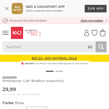
K&Ö & GIGASPORT APP
ZUR APP
Jetzt kostenlos downloaden
Pluscard Vorteile erhalten
KOSTENLOSER VERSAND* & RÜCKVERSAND
Jetzt anmelden
UNSERE APP
CLICK &
CLICK &
COLLECT
RESERVE
BIS ZU -50% IM FINAL SALE
Beliebt!
Eine Person hat den Artikel gerade im Warenkorb
SANDER
Mitteldecke "Loft" 85x85cm (rosenholz)
29,99
inkl. Mwst zzgl.
Versandkosten
Farbe:
Rosa