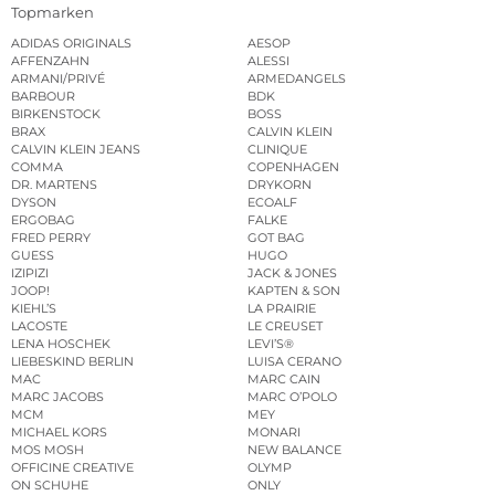
Topmarken
ADIDAS ORIGINALS
AESOP
AFFENZAHN
ALESSI
ARMANI/PRIVÉ
ARMEDANGELS
BARBOUR
BDK
BIRKENSTOCK
BOSS
BRAX
CALVIN KLEIN
CALVIN KLEIN JEANS
CLINIQUE
COMMA
COPENHAGEN
DR. MARTENS
DRYKORN
DYSON
ECOALF
ERGOBAG
FALKE
FRED PERRY
GOT BAG
GUESS
HUGO
IZIPIZI
JACK & JONES
JOOP!
KAPTEN & SON
KIEHL’S
LA PRAIRIE
LACOSTE
LE CREUSET
LENA HOSCHEK
LEVI’S®
LIEBESKIND BERLIN
LUISA CERANO
MAC
MARC CAIN
MARC JACOBS
MARC O’POLO
MCM
MEY
MICHAEL KORS
MONARI
MOS MOSH
NEW BALANCE
OFFICINE CREATIVE
OLYMP
ON SCHUHE
ONLY