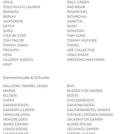
OPUS
PAUL GREEN
POLO RALPH LAUREN
RAGWEAR
RAINKISS
REISENTHEL
REPLAY
RICHROYAL
SAMSONITE
SANETTA
SATCH
SKINY
SMEG
SOMEDAY
STEP BY STEP
TOM FORD
TOM TAILOR
TOMMY HILFIGER
TOMMY JEANS
TONIES
TRIUMPH
VEE COLLECTIVE
VEJA
VERO MODA
VILLEROY & BOCH
WEEKEND MAX MARA
WMF
Damenmode & Schuhe
BALLOON / BARREL JEANS
BHS
BIKINIS
BLAZER FÜR DAMEN
BLUSEN
BOOTS
CAPES
CHELSEABOOTS
DAMENHOSEN
DAMENKLEIDER
DAMENPULLOVER
DAUNENMÄNTEL DAMEN
DIRNDLBLUSEN
GROSSE GRÖSSEN DAMEN
HEMDBLUSEN
JACKEN FÜR DAMEN
JEANS DAMEN
KURZE RÖCKE
LANGE RÖCKE
LEGGINGS DAMEN
LOUNGEWEAR
MÄNTEL DAMEN