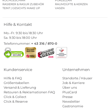
KOCHGESCHIRR
PORZELLAN
RASIERER & RASUR ZUBEHÖR
RAUMDÜFTE & KERZEN
TEINT | GESICHTS MAKE UP
VASEN
Hilfe & Kontakt
Mo.–Fr. 9:30 bis 18:30 Uhr
Sa. 9:30 bis 18:00 Uhr
Telefonnummer:
+ 43 316 / 870-0
Kundenservice
Unternehmen
Hilfe & FAQ
Standorte / Häuser
Größentabellen
Job & Karriere
Versand & Lieferung
Über uns
Retouren & Reklamationen FAQ
PlusCard
Click & Collect
Presse
Click & Reserve
Newsletter
Gastronomie