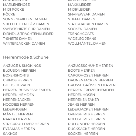
MARLENEHOSE
MAXIKLEIDER
MIDI RÖCKE
MIDIKLEIDER
RÖCKE
SHAPEWEAR DAMEN
SONNENBRILLEN DAMEN
STIEFEL DAMEN
STIEFELETTEN FÜR DAMEN
STRICKJACKEN DAMEN
SWEATSHIRTS FÜR DAMEN
SOCKEN DAMEN
DIRNDL & TRACHTENKLEIDER
TRENCHCOATS
T-SHIRTS DAMEN
WIDELEG JEANS
WINTERJACKEN DAMEN
WOLLMÄNTEL DAMEN
Herrenmode & Schuhe
ANZÜGE & SMOKINGS
ANZUGSSCHUHE HERREN
BLOUSON HERREN
BOOTS HERREN
BOXERSHORTS
CARGOHOSEN HERREN
CHINOS HERREN
DAUNENJACKEN HERREN
GILETS HERREN
GROSSE GRÖSSEN HERREN
HERREN BUSINESSHEMDEN
HERREN FREIZEITHEMDEN
HERREN HEMDEN
HERRENHOSEN
HERRENJACKEN
HERRENSNEAKER
HOODIES HERREN
JEANS HERREN
LEDERHOSEN
LEDERJACKEN HERREN
MÄNTEL HERREN
OVERSHIRTS HERREN
PARKA HERREN
POLOSHIRTS HERREN
STRICKPULLOVER HERREN
PULLUNDER HERREN
PYJAMAS HERREN
RUCKSÄCKE HERREN
SAKKOS
SOCKEN HERREN