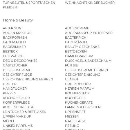
TURNBEUTEL & SPORTTASCHEN
WEIHNACHTSKINDERBÜCHER
KLEIDER
Home & Beauty
AFTER SUN
AUGENCREME
AUGEN MAKE UP
AUGENMAKEUP ENTFERNER
BACKFORMEN
BADTEPPICH
BADEMATTEN
BADEMÄNTEL
BADEZIMMER
BEAUTY GESCHENKE
BESTECK
BETTDECKEN
BETTWÄSCHE
DAMEN PARFUM
DEO & DEODORANTS
DUSCHGEL & BADESCHAUM
GÄSTETÜCHER
FÜR SIE
GESICHTSCREME
GESICHTSCREME HERREN
GESICHTSPFLEGE
GESICHTSREINIGUNG
GESICHTSREINIGUNG HERREN
GLÄSER
GRILLER
GRILLZUBEHÖR
HANDTÜCHER
HERREN PARFUM
KERZEN
KOCHBESTECK
KOCHGESCHIRR
KOCHTÖPFE
KÖRPERPFLEGE
KÜCHENGERÄTE
KUGELSCHREIBER
LAMPEN & LEUCHTEN
LEINTÜCHER & BETTLAKEN
LIPPENSTIFT
LIPPEN MAKE UP
MESSER
MÖBEL
NAGELLACK
UNISEX PARFUMS
PEELING