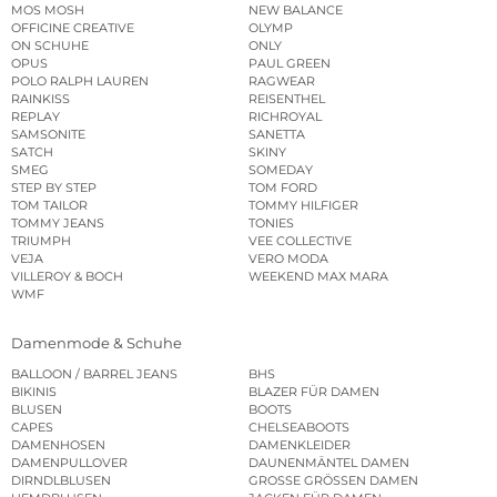
MOS MOSH
NEW BALANCE
OFFICINE CREATIVE
OLYMP
ON SCHUHE
ONLY
OPUS
PAUL GREEN
POLO RALPH LAUREN
RAGWEAR
RAINKISS
REISENTHEL
REPLAY
RICHROYAL
SAMSONITE
SANETTA
SATCH
SKINY
SMEG
SOMEDAY
STEP BY STEP
TOM FORD
TOM TAILOR
TOMMY HILFIGER
TOMMY JEANS
TONIES
TRIUMPH
VEE COLLECTIVE
VEJA
VERO MODA
VILLEROY & BOCH
WEEKEND MAX MARA
WMF
Damenmode & Schuhe
BALLOON / BARREL JEANS
BHS
BIKINIS
BLAZER FÜR DAMEN
BLUSEN
BOOTS
CAPES
CHELSEABOOTS
DAMENHOSEN
DAMENKLEIDER
DAMENPULLOVER
DAUNENMÄNTEL DAMEN
DIRNDLBLUSEN
GROSSE GRÖSSEN DAMEN