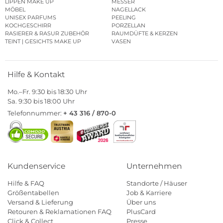
LIPPEN MAKE UP
MESSER
MÖBEL
NAGELLACK
UNISEX PARFUMS
PEELING
KOCHGESCHIRR
PORZELLAN
RASIERER & RASUR ZUBEHÖR
RAUMDÜFTE & KERZEN
TEINT | GESICHTS MAKE UP
VASEN
Hilfe & Kontakt
Mo.–Fr. 9:30 bis 18:30 Uhr
Sa. 9:30 bis 18:00 Uhr
Telefonnummer:
+ 43 316 / 870-0
Kundenservice
Unternehmen
Hilfe & FAQ
Standorte / Häuser
Größentabellen
Job & Karriere
Versand & Lieferung
Über uns
Retouren & Reklamationen FAQ
PlusCard
Click & Collect
Presse