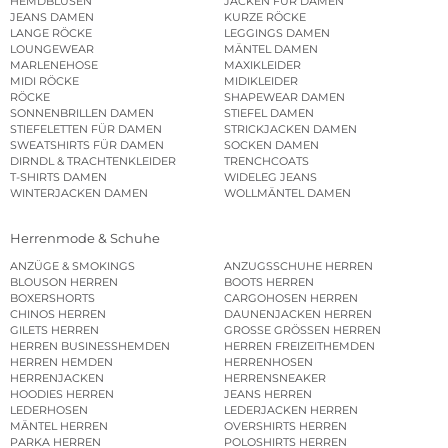
HEMDBLUSEN
JACKEN FÜR DAMEN
JEANS DAMEN
KURZE RÖCKE
LANGE RÖCKE
LEGGINGS DAMEN
LOUNGEWEAR
MÄNTEL DAMEN
MARLENEHOSE
MAXIKLEIDER
MIDI RÖCKE
MIDIKLEIDER
RÖCKE
SHAPEWEAR DAMEN
SONNENBRILLEN DAMEN
STIEFEL DAMEN
STIEFELETTEN FÜR DAMEN
STRICKJACKEN DAMEN
SWEATSHIRTS FÜR DAMEN
SOCKEN DAMEN
DIRNDL & TRACHTENKLEIDER
TRENCHCOATS
T-SHIRTS DAMEN
WIDELEG JEANS
WINTERJACKEN DAMEN
WOLLMÄNTEL DAMEN
Herrenmode & Schuhe
ANZÜGE & SMOKINGS
ANZUGSSCHUHE HERREN
BLOUSON HERREN
BOOTS HERREN
BOXERSHORTS
CARGOHOSEN HERREN
CHINOS HERREN
DAUNENJACKEN HERREN
GILETS HERREN
GROSSE GRÖSSEN HERREN
HERREN BUSINESSHEMDEN
HERREN FREIZEITHEMDEN
HERREN HEMDEN
HERRENHOSEN
HERRENJACKEN
HERRENSNEAKER
HOODIES HERREN
JEANS HERREN
LEDERHOSEN
LEDERJACKEN HERREN
MÄNTEL HERREN
OVERSHIRTS HERREN
PARKA HERREN
POLOSHIRTS HERREN