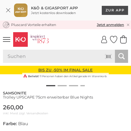
K&Ö & GIGASPORT APP
ZUR APP
Jetzt kostenlos downloaden
Pluscard Vorteile erhalten
KOSTENLOSER VERSAND* & RÜCKVERSAND
Jetzt anmelden
UNSERE APP
CLICK &
CLICK &
COLLECT
RESERVE
BIS ZU -50% IM FINAL SALE
Beliebt!
11 Personen haben den Artikel gerade im Warenkorb
SAMSONITE
Trolley UPSCAPE 75cm erweiterbar Blue Nights
260,00
inkl. Mwst zzgl.
Versandkosten
Farbe:
Blau