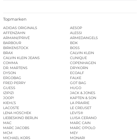
Topmarken
ADIDAS ORIGINALS
AESOP
AFFENZAHN
ALESSI
ARMANI/PRIVÉ
ARMEDANGELS
BARBOUR
BDK
BIRKENSTOCK
BOSS
BRAX
CALVIN KLEIN
CALVIN KLEIN JEANS
CLINIQUE
COMMA
COPENHAGEN
DR. MARTENS
DRYKORN
DYSON
ECOALF
ERGOBAG
FALKE
FRED PERRY
GOT BAG
GUESS
HUGO
IZIPIZI
JACK & JONES
JOOP!
KAPTEN & SON
KIEHL’S
LA PRAIRIE
LACOSTE
LE CREUSET
LENA HOSCHEK
LEVI’S®
LIEBESKIND BERLIN
LUISA CERANO
MAC
MARC CAIN
MARC JACOBS
MARC O’POLO
MCM
MEY
MICHAEL KORS
MONARI