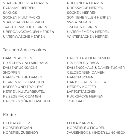
STRICKPULLOVER HERREN
PULLUNDER HERREN
PYJAMAS HERREN
RUCKSÄCKE HERREN
SAKKOS
SOCKEN HERREN
SOCKEN MULTIPACKS
SONNENBRILLEN HERREN
STRICKJACKEN HERREN
SWEATSHIRTS
TRACHTENMODE HERREN
T-SHIRTS HERREN
ÜBERGANGSJACKEN HERREN
UNTERHEMDEN HERREN
UNTERWÄSCHE HERREN
WINTERJACKEN HERREN
Taschen & Accessoires
DAMENTASCHEN
BAUCHTASCHEN DAMEN
CLUTCHES UND MINIBAGS
CROSSBODY BAGS
DAMENRUCKSÄCKE
DAMENSCHALS & DAMENTÜCHER
SHOPPER
GELDBÖRSEN DAMEN
HANDSCHUHE DAMEN
HANDTASCHEN
HERREN REISETASCHEN
HARTSCHALENKOFFER
KOFFER UND TROLLEYS
HERREN KOFFER
HERREN KULTURBEUTEL
LAPTOPTASCHEN
REISEGEPÄCK DAMEN
RUCKSÄCKE HERREN
BAUCH- & GÜRTELTASCHEN
TOTE BAG
Kinder
BILDERBÜCHER
FEDERMAPPEN
HÖRSPIELBOXEN
HÖRSPIELE & FIGUREN
HÖRSPIEL ZUBEHÖR
JAUSENBOX & KINDER LUNCHBOX