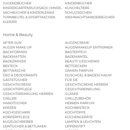
JUGENDBÜCHER
KINDERBÜCHER
KINDERGARTENRUCKSACK | KINDERGARTENBEUTEL
KUSCHELTIERE
SACHBÜCHER & KINDERLEXIKA
SCHULTASCHEN
TURNBEUTEL & SPORTTASCHEN
WEIHNACHTSKINDERBÜCHER
KLEIDER
Home & Beauty
AFTER SUN
AUGENCREME
AUGEN MAKE UP
AUGENMAKEUP ENTFERNER
BACKFORMEN
BADTEPPICH
BADEMATTEN
BADEMÄNTEL
BADEZIMMER
BEAUTY GESCHENKE
BESTECK
BETTDECKEN
BETTWÄSCHE
DAMEN PARFUM
DEO & DEODORANTS
DUSCHGEL & BADESCHAUM
GÄSTETÜCHER
FÜR SIE
GESICHTSCREME
GESICHTSCREME HERREN
GESICHTSPFLEGE
GESICHTSREINIGUNG
GESICHTSREINIGUNG HERREN
GLÄSER
GRILLER
GRILLZUBEHÖR
HANDTÜCHER
HERREN PARFUM
KERZEN
KOCHBESTECK
KOCHGESCHIRR
KOCHTÖPFE
KÖRPERPFLEGE
KÜCHENGERÄTE
KUGELSCHREIBER
LAMPEN & LEUCHTEN
LEINTÜCHER & BETTLAKEN
LIPPENSTIFT