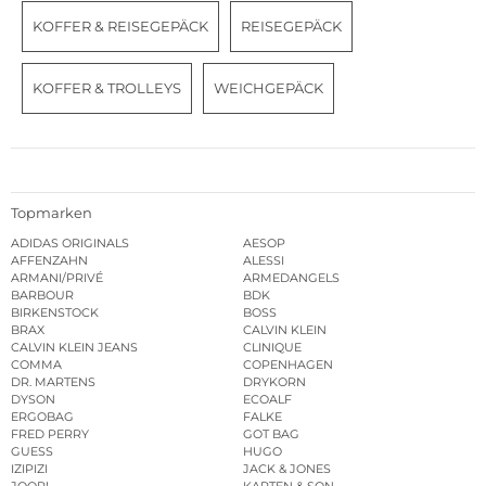
KOFFER & REISEGEPÄCK
REISEGEPÄCK
KOFFER & TROLLEYS
WEICHGEPÄCK
Topmarken
ADIDAS ORIGINALS
AESOP
AFFENZAHN
ALESSI
ARMANI/PRIVÉ
ARMEDANGELS
BARBOUR
BDK
BIRKENSTOCK
BOSS
BRAX
CALVIN KLEIN
CALVIN KLEIN JEANS
CLINIQUE
COMMA
COPENHAGEN
DR. MARTENS
DRYKORN
DYSON
ECOALF
ERGOBAG
FALKE
FRED PERRY
GOT BAG
GUESS
HUGO
IZIPIZI
JACK & JONES