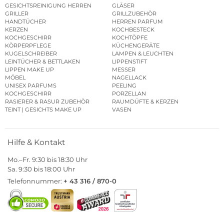
GESICHTSREINIGUNG HERREN
GLÄSER
GRILLER
GRILLZUBEHÖR
HANDTÜCHER
HERREN PARFUM
KERZEN
KOCHBESTECK
KOCHGESCHIRR
KOCHTÖPFE
KÖRPERPFLEGE
KÜCHENGERÄTE
KUGELSCHREIBER
LAMPEN & LEUCHTEN
LEINTÜCHER & BETTLAKEN
LIPPENSTIFT
LIPPEN MAKE UP
MESSER
MÖBEL
NAGELLACK
UNISEX PARFUMS
PEELING
KOCHGESCHIRR
PORZELLAN
RASIERER & RASUR ZUBEHÖR
RAUMDÜFTE & KERZEN
TEINT | GESICHTS MAKE UP
VASEN
Hilfe & Kontakt
Mo.–Fr. 9:30 bis 18:30 Uhr
Sa. 9:30 bis 18:00 Uhr
Telefonnummer:
+ 43 316 / 870-0