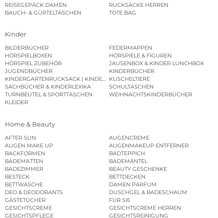
REISEGEPÄCK DAMEN
RUCKSÄCKE HERREN
BAUCH- & GÜRTELTASCHEN
TOTE BAG
Kinder
BILDERBÜCHER
FEDERMAPPEN
HÖRSPIELBOXEN
HÖRSPIELE & FIGUREN
HÖRSPIEL ZUBEHÖR
JAUSENBOX & KINDER LUNCHBOX
JUGENDBÜCHER
KINDERBÜCHER
KINDERGARTENRUCKSACK | KINDERGARTENBEUTEL
KUSCHELTIERE
SACHBÜCHER & KINDERLEXIKA
SCHULTASCHEN
TURNBEUTEL & SPORTTASCHEN
WEIHNACHTSKINDERBÜCHER
KLEIDER
Home & Beauty
AFTER SUN
AUGENCREME
AUGEN MAKE UP
AUGENMAKEUP ENTFERNER
BACKFORMEN
BADTEPPICH
BADEMATTEN
BADEMÄNTEL
BADEZIMMER
BEAUTY GESCHENKE
BESTECK
BETTDECKEN
BETTWÄSCHE
DAMEN PARFUM
DEO & DEODORANTS
DUSCHGEL & BADESCHAUM
GÄSTETÜCHER
FÜR SIE
GESICHTSCREME
GESICHTSCREME HERREN
GESICHTSPFLEGE
GESICHTSREINIGUNG