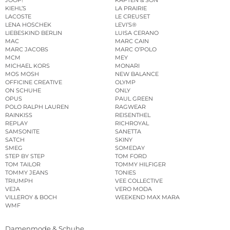
JOOP!
KAPTEN & SON
KIEHL’S
LA PRAIRIE
LACOSTE
LE CREUSET
LENA HOSCHEK
LEVI’S®
LIEBESKIND BERLIN
LUISA CERANO
MAC
MARC CAIN
MARC JACOBS
MARC O’POLO
MCM
MEY
MICHAEL KORS
MONARI
MOS MOSH
NEW BALANCE
OFFICINE CREATIVE
OLYMP
ON SCHUHE
ONLY
OPUS
PAUL GREEN
POLO RALPH LAUREN
RAGWEAR
RAINKISS
REISENTHEL
REPLAY
RICHROYAL
SAMSONITE
SANETTA
SATCH
SKINY
SMEG
SOMEDAY
STEP BY STEP
TOM FORD
TOM TAILOR
TOMMY HILFIGER
TOMMY JEANS
TONIES
TRIUMPH
VEE COLLECTIVE
VEJA
VERO MODA
VILLEROY & BOCH
WEEKEND MAX MARA
WMF
Damenmode & Schuhe