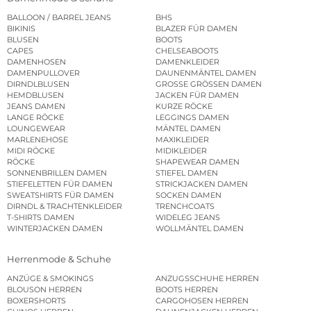
BALLOON / BARREL JEANS
BHS
BIKINIS
BLAZER FÜR DAMEN
BLUSEN
BOOTS
CAPES
CHELSEABOOTS
DAMENHOSEN
DAMENKLEIDER
DAMENPULLOVER
DAUNENMÄNTEL DAMEN
DIRNDLBLUSEN
GROSSE GRÖSSEN DAMEN
HEMDBLUSEN
JACKEN FÜR DAMEN
JEANS DAMEN
KURZE RÖCKE
LANGE RÖCKE
LEGGINGS DAMEN
LOUNGEWEAR
MÄNTEL DAMEN
MARLENEHOSE
MAXIKLEIDER
MIDI RÖCKE
MIDIKLEIDER
RÖCKE
SHAPEWEAR DAMEN
SONNENBRILLEN DAMEN
STIEFEL DAMEN
STIEFELETTEN FÜR DAMEN
STRICKJACKEN DAMEN
SWEATSHIRTS FÜR DAMEN
SOCKEN DAMEN
DIRNDL & TRACHTENKLEIDER
TRENCHCOATS
T-SHIRTS DAMEN
WIDELEG JEANS
WINTERJACKEN DAMEN
WOLLMÄNTEL DAMEN
Herrenmode & Schuhe
ANZÜGE & SMOKINGS
ANZUGSSCHUHE HERREN
BLOUSON HERREN
BOOTS HERREN
BOXERSHORTS
CARGOHOSEN HERREN