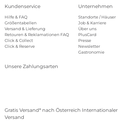
Kundenservice
Unternehmen
Hilfe & FAQ
Standorte / Häuser
Größentabellen
Job & Karriere
Versand & Lieferung
Über uns
Retouren & Reklamationen FAQ
PlusCard
Click & Collect
Presse
Click & Reserve
Newsletter
Gastronomie
Unsere Zahlungsarten
Klarna
Paypal
Mastercard
Visa
Diners
Eps
Shop
Applepay
Amazon
Gratis Versand* nach Österreich Internationaler
Versand