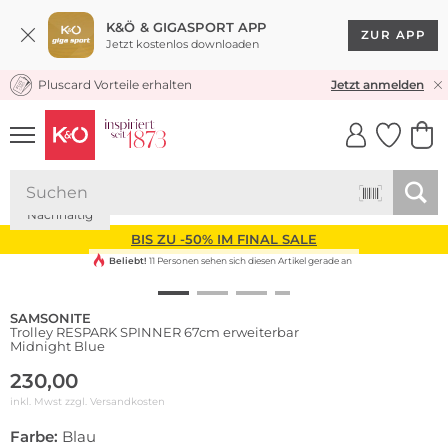
K&Ö & GIGASPORT APP
ZUR APP
Jetzt kostenlos downloaden
Pluscard Vorteile erhalten
KOSTENLOSER VERSAND* & RÜCKVERSAND
Jetzt anmelden
UNSERE APP
CLICK &
CLICK &
COLLECT
RESERVE
Nachhaltig
BIS ZU -50% IM FINAL SALE
Beliebt!
11 Personen sehen sich diesen Artikel gerade an
SAMSONITE
Trolley RESPARK SPINNER 67cm erweiterbar
Midnight Blue
230,00
inkl. Mwst zzgl.
Versandkosten
Farbe:
Blau