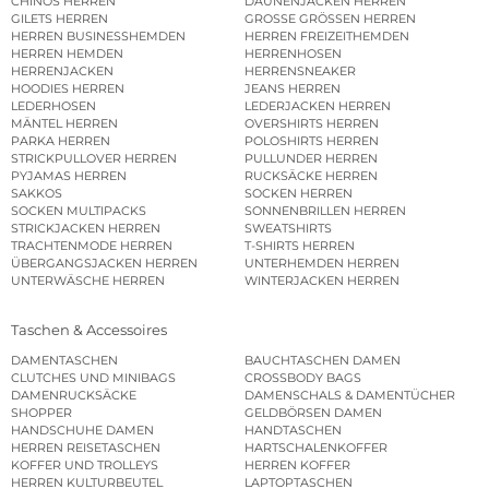
CHINOS HERREN
DAUNENJACKEN HERREN
GILETS HERREN
GROSSE GRÖSSEN HERREN
HERREN BUSINESSHEMDEN
HERREN FREIZEITHEMDEN
HERREN HEMDEN
HERRENHOSEN
HERRENJACKEN
HERRENSNEAKER
HOODIES HERREN
JEANS HERREN
LEDERHOSEN
LEDERJACKEN HERREN
MÄNTEL HERREN
OVERSHIRTS HERREN
PARKA HERREN
POLOSHIRTS HERREN
STRICKPULLOVER HERREN
PULLUNDER HERREN
PYJAMAS HERREN
RUCKSÄCKE HERREN
SAKKOS
SOCKEN HERREN
SOCKEN MULTIPACKS
SONNENBRILLEN HERREN
STRICKJACKEN HERREN
SWEATSHIRTS
TRACHTENMODE HERREN
T-SHIRTS HERREN
ÜBERGANGSJACKEN HERREN
UNTERHEMDEN HERREN
UNTERWÄSCHE HERREN
WINTERJACKEN HERREN
Taschen & Accessoires
DAMENTASCHEN
BAUCHTASCHEN DAMEN
CLUTCHES UND MINIBAGS
CROSSBODY BAGS
DAMENRUCKSÄCKE
DAMENSCHALS & DAMENTÜCHER
SHOPPER
GELDBÖRSEN DAMEN
HANDSCHUHE DAMEN
HANDTASCHEN
HERREN REISETASCHEN
HARTSCHALENKOFFER
KOFFER UND TROLLEYS
HERREN KOFFER
HERREN KULTURBEUTEL
LAPTOPTASCHEN