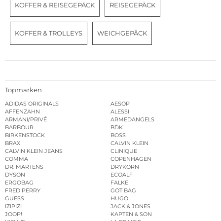
KOFFER & REISEGEPÄCK
REISEGEPÄCK
KOFFER & TROLLEYS
WEICHGEPÄCK
Topmarken
ADIDAS ORIGINALS
AESOP
AFFENZAHN
ALESSI
ARMANI/PRIVÉ
ARMEDANGELS
BARBOUR
BDK
BIRKENSTOCK
BOSS
BRAX
CALVIN KLEIN
CALVIN KLEIN JEANS
CLINIQUE
COMMA
COPENHAGEN
DR. MARTENS
DRYKORN
DYSON
ECOALF
ERGOBAG
FALKE
FRED PERRY
GOT BAG
GUESS
HUGO
IZIPIZI
JACK & JONES
JOOP!
KAPTEN & SON