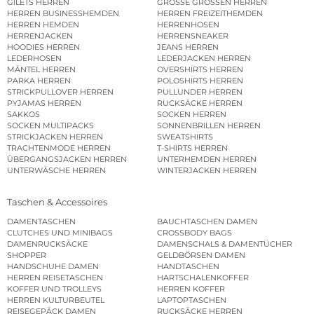
GILETS HERREN
GROSSE GRÖSSEN HERREN
HERREN BUSINESSHEMDEN
HERREN FREIZEITHEMDEN
HERREN HEMDEN
HERRENHOSEN
HERRENJACKEN
HERRENSNEAKER
HOODIES HERREN
JEANS HERREN
LEDERHOSEN
LEDERJACKEN HERREN
MÄNTEL HERREN
OVERSHIRTS HERREN
PARKA HERREN
POLOSHIRTS HERREN
STRICKPULLOVER HERREN
PULLUNDER HERREN
PYJAMAS HERREN
RUCKSÄCKE HERREN
SAKKOS
SOCKEN HERREN
SOCKEN MULTIPACKS
SONNENBRILLEN HERREN
STRICKJACKEN HERREN
SWEATSHIRTS
TRACHTENMODE HERREN
T-SHIRTS HERREN
ÜBERGANGSJACKEN HERREN
UNTERHEMDEN HERREN
UNTERWÄSCHE HERREN
WINTERJACKEN HERREN
Taschen & Accessoires
DAMENTASCHEN
BAUCHTASCHEN DAMEN
CLUTCHES UND MINIBAGS
CROSSBODY BAGS
DAMENRUCKSÄCKE
DAMENSCHALS & DAMENTÜCHER
SHOPPER
GELDBÖRSEN DAMEN
HANDSCHUHE DAMEN
HANDTASCHEN
HERREN REISETASCHEN
HARTSCHALENKOFFER
KOFFER UND TROLLEYS
HERREN KOFFER
HERREN KULTURBEUTEL
LAPTOPTASCHEN
REISEGEPÄCK DAMEN
RUCKSÄCKE HERREN