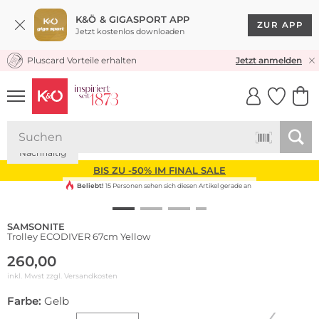
K&Ö & GIGASPORT APP
ZUR APP
Jetzt kostenlos downloaden
Pluscard Vorteile erhalten
KOSTENLOSER VERSAND* & RÜCKVERSAND
Jetzt anmelden
UNSERE APP
CLICK &
CLICK &
COLLECT
RESERVE
Nachhaltig
BIS ZU -50% IM FINAL SALE
Beliebt!
15 Personen sehen sich diesen Artikel gerade an
SAMSONITE
Trolley ECODIVER 67cm Yellow
260,00
inkl. Mwst zzgl.
Versandkosten
Farbe:
Gelb