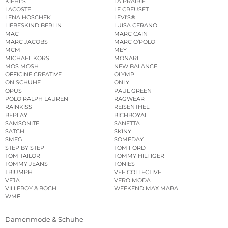
KIEHL’S
LA PRAIRIE
LACOSTE
LE CREUSET
LENA HOSCHEK
LEVI’S®
LIEBESKIND BERLIN
LUISA CERANO
MAC
MARC CAIN
MARC JACOBS
MARC O’POLO
MCM
MEY
MICHAEL KORS
MONARI
MOS MOSH
NEW BALANCE
OFFICINE CREATIVE
OLYMP
ON SCHUHE
ONLY
OPUS
PAUL GREEN
POLO RALPH LAUREN
RAGWEAR
RAINKISS
REISENTHEL
REPLAY
RICHROYAL
SAMSONITE
SANETTA
SATCH
SKINY
SMEG
SOMEDAY
STEP BY STEP
TOM FORD
TOM TAILOR
TOMMY HILFIGER
TOMMY JEANS
TONIES
TRIUMPH
VEE COLLECTIVE
VEJA
VERO MODA
VILLEROY & BOCH
WEEKEND MAX MARA
WMF
Damenmode & Schuhe