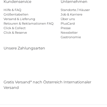
Kundenservice
Unternehmen
Hilfe & FAQ
Standorte / Häuser
Größentabellen
Job & Karriere
Versand & Lieferung
Über uns
Retouren & Reklamationen FAQ
PlusCard
Click & Collect
Presse
Click & Reserve
Newsletter
Gastronomie
Unsere Zahlungsarten
Klarna
Paypal
Mastercard
Visa
Diners
Eps
Shop
Applepay
Amazon
Gratis Versand* nach Österreich Internationaler
Versand