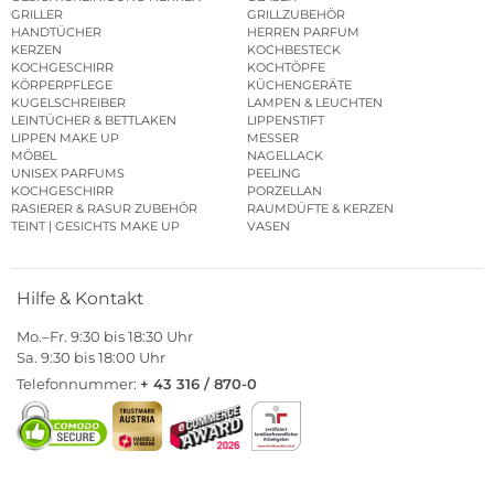
GRILLER
GRILLZUBEHÖR
HANDTÜCHER
HERREN PARFUM
KERZEN
KOCHBESTECK
KOCHGESCHIRR
KOCHTÖPFE
KÖRPERPFLEGE
KÜCHENGERÄTE
KUGELSCHREIBER
LAMPEN & LEUCHTEN
LEINTÜCHER & BETTLAKEN
LIPPENSTIFT
LIPPEN MAKE UP
MESSER
MÖBEL
NAGELLACK
UNISEX PARFUMS
PEELING
KOCHGESCHIRR
PORZELLAN
RASIERER & RASUR ZUBEHÖR
RAUMDÜFTE & KERZEN
TEINT | GESICHTS MAKE UP
VASEN
Hilfe & Kontakt
Mo.–Fr. 9:30 bis 18:30 Uhr
Sa. 9:30 bis 18:00 Uhr
Telefonnummer:
+ 43 316 / 870-0