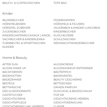
BAUCH- & GÜRTELTASCHEN
TOTE BAG
Kinder
BILDERBÜCHER
FEDERMAPPEN
HÖRSPIELBOXEN
HÖRSPIELE & FIGUREN
HÖRSPIEL ZUBEHÖR
JAUSENBOX & KINDER LUNCHBOX
JUGENDBÜCHER
KINDERBÜCHER
KINDERGARTENRUCKSACK | KINDERGARTENBEUTEL
KUSCHELTIERE
SACHBÜCHER & KINDERLEXIKA
SCHULTASCHEN
TURNBEUTEL & SPORTTASCHEN
WEIHNACHTSKINDERBÜCHER
KLEIDER
Home & Beauty
AFTER SUN
AUGENCREME
AUGEN MAKE UP
AUGENMAKEUP ENTFERNER
BACKFORMEN
BADTEPPICH
BADEMATTEN
BADEMÄNTEL
BADEZIMMER
BEAUTY GESCHENKE
BESTECK
BETTDECKEN
BETTWÄSCHE
DAMEN PARFUM
DEO & DEODORANTS
DUSCHGEL & BADESCHAUM
GÄSTETÜCHER
FÜR SIE
GESICHTSCREME
GESICHTSCREME HERREN
GESICHTSPFLEGE
GESICHTSREINIGUNG
GESICHTSREINIGUNG HERREN
GLÄSER