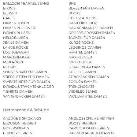
BALLOON / BARREL JEANS
BHS
BIKINIS
BLAZER FÜR DAMEN
BLUSEN
BOOTS
CAPES
CHELSEABOOTS
DAMENHOSEN
DAMENKLEIDER
DAMENPULLOVER
DAUNENMÄNTEL DAMEN
DIRNDLBLUSEN
GROSSE GRÖSSEN DAMEN
HEMDBLUSEN
JACKEN FÜR DAMEN
JEANS DAMEN
KURZE RÖCKE
LANGE RÖCKE
LEGGINGS DAMEN
LOUNGEWEAR
MÄNTEL DAMEN
MARLENEHOSE
MAXIKLEIDER
MIDI RÖCKE
MIDIKLEIDER
RÖCKE
SHAPEWEAR DAMEN
SONNENBRILLEN DAMEN
STIEFEL DAMEN
STIEFELETTEN FÜR DAMEN
STRICKJACKEN DAMEN
SWEATSHIRTS FÜR DAMEN
SOCKEN DAMEN
DIRNDL & TRACHTENKLEIDER
TRENCHCOATS
T-SHIRTS DAMEN
WIDELEG JEANS
WINTERJACKEN DAMEN
WOLLMÄNTEL DAMEN
Herrenmode & Schuhe
ANZÜGE & SMOKINGS
ANZUGSSCHUHE HERREN
BLOUSON HERREN
BOOTS HERREN
BOXERSHORTS
CARGOHOSEN HERREN
CHINOS HERREN
DAUNENJACKEN HERREN