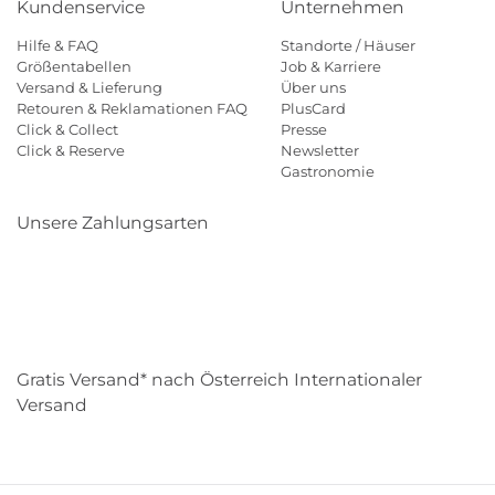
Kundenservice
Unternehmen
Hilfe & FAQ
Standorte / Häuser
Größentabellen
Job & Karriere
Versand & Lieferung
Über uns
Retouren & Reklamationen FAQ
PlusCard
Click & Collect
Presse
Click & Reserve
Newsletter
Gastronomie
Unsere Zahlungsarten
Klarna
Paypal
Mastercard
Visa
Diners
Eps
Shop
Applepay
Amazon
Gratis Versand* nach Österreich Internationaler
Versand