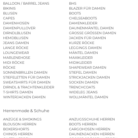
BALLOON / BARREL JEANS
BHS
BIKINIS
BLAZER FÜR DAMEN
BLUSEN
BOOTS
CAPES
CHELSEABOOTS
DAMENHOSEN
DAMENKLEIDER
DAMENPULLOVER
DAUNENMÄNTEL DAMEN
DIRNDLBLUSEN
GROSSE GRÖSSEN DAMEN
HEMDBLUSEN
JACKEN FÜR DAMEN
JEANS DAMEN
KURZE RÖCKE
LANGE RÖCKE
LEGGINGS DAMEN
LOUNGEWEAR
MÄNTEL DAMEN
MARLENEHOSE
MAXIKLEIDER
MIDI RÖCKE
MIDIKLEIDER
RÖCKE
SHAPEWEAR DAMEN
SONNENBRILLEN DAMEN
STIEFEL DAMEN
STIEFELETTEN FÜR DAMEN
STRICKJACKEN DAMEN
SWEATSHIRTS FÜR DAMEN
SOCKEN DAMEN
DIRNDL & TRACHTENKLEIDER
TRENCHCOATS
T-SHIRTS DAMEN
WIDELEG JEANS
WINTERJACKEN DAMEN
WOLLMÄNTEL DAMEN
Herrenmode & Schuhe
ANZÜGE & SMOKINGS
ANZUGSSCHUHE HERREN
BLOUSON HERREN
BOOTS HERREN
BOXERSHORTS
CARGOHOSEN HERREN
CHINOS HERREN
DAUNENJACKEN HERREN