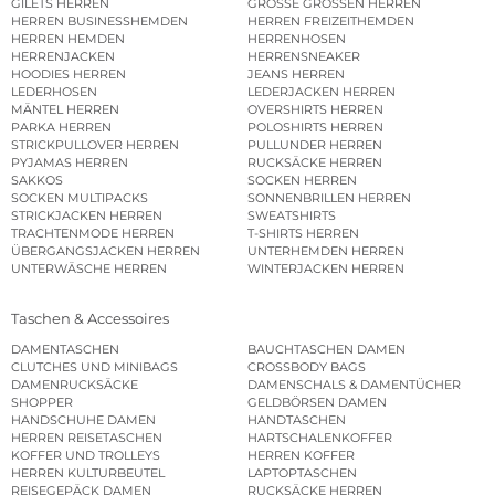
GILETS HERREN
GROSSE GRÖSSEN HERREN
HERREN BUSINESSHEMDEN
HERREN FREIZEITHEMDEN
HERREN HEMDEN
HERRENHOSEN
HERRENJACKEN
HERRENSNEAKER
HOODIES HERREN
JEANS HERREN
LEDERHOSEN
LEDERJACKEN HERREN
MÄNTEL HERREN
OVERSHIRTS HERREN
PARKA HERREN
POLOSHIRTS HERREN
STRICKPULLOVER HERREN
PULLUNDER HERREN
PYJAMAS HERREN
RUCKSÄCKE HERREN
SAKKOS
SOCKEN HERREN
SOCKEN MULTIPACKS
SONNENBRILLEN HERREN
STRICKJACKEN HERREN
SWEATSHIRTS
TRACHTENMODE HERREN
T-SHIRTS HERREN
ÜBERGANGSJACKEN HERREN
UNTERHEMDEN HERREN
UNTERWÄSCHE HERREN
WINTERJACKEN HERREN
Taschen & Accessoires
DAMENTASCHEN
BAUCHTASCHEN DAMEN
CLUTCHES UND MINIBAGS
CROSSBODY BAGS
DAMENRUCKSÄCKE
DAMENSCHALS & DAMENTÜCHER
SHOPPER
GELDBÖRSEN DAMEN
HANDSCHUHE DAMEN
HANDTASCHEN
HERREN REISETASCHEN
HARTSCHALENKOFFER
KOFFER UND TROLLEYS
HERREN KOFFER
HERREN KULTURBEUTEL
LAPTOPTASCHEN
REISEGEPÄCK DAMEN
RUCKSÄCKE HERREN