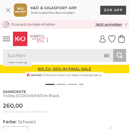
K&Ö & GIGASPORT APP
ZUR APP
Jetzt kostenlos downloaden
Pluscard Vorteile erhalten
KOSTENLOSER VERSAND* & RÜCKVERSAND
Jetzt anmelden
UNSERE APP
CLICK &
CLICK &
COLLECT
RESERVE
Nachhaltig
BIS ZU -50% IM FINAL SALE
Beliebt!
13 Personen sehen sich diesen Artikel gerade an
SAMSONITE
Trolley ECODIVER 67cm Black
260,00
inkl. Mwst zzgl.
Versandkosten
Farbe:
Schwarz