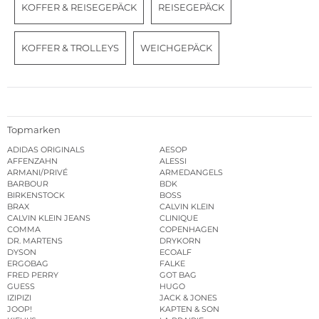
KOFFER & REISEGEPÄCK
REISEGEPÄCK
KOFFER & TROLLEYS
WEICHGEPÄCK
Topmarken
ADIDAS ORIGINALS
AESOP
AFFENZAHN
ALESSI
ARMANI/PRIVÉ
ARMEDANGELS
BARBOUR
BDK
BIRKENSTOCK
BOSS
BRAX
CALVIN KLEIN
CALVIN KLEIN JEANS
CLINIQUE
COMMA
COPENHAGEN
DR. MARTENS
DRYKORN
DYSON
ECOALF
ERGOBAG
FALKE
FRED PERRY
GOT BAG
GUESS
HUGO
IZIPIZI
JACK & JONES
JOOP!
KAPTEN & SON