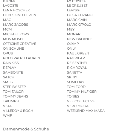
KIEHL’S
LA PRAIRIE
LACOSTE
LE CREUSET
LENA HOSCHEK
LEVI’S®
LIEBESKIND BERLIN
LUISA CERANO
MAC
MARC CAIN
MARC JACOBS
MARC O’POLO
MCM
MEY
MICHAEL KORS
MONARI
MOS MOSH
NEW BALANCE
OFFICINE CREATIVE
OLYMP
ON SCHUHE
ONLY
OPUS
PAUL GREEN
POLO RALPH LAUREN
RAGWEAR
RAINKISS
REISENTHEL
REPLAY
RICHROYAL
SAMSONITE
SANETTA
SATCH
SKINY
SMEG
SOMEDAY
STEP BY STEP
TOM FORD
TOM TAILOR
TOMMY HILFIGER
TOMMY JEANS
TONIES
TRIUMPH
VEE COLLECTIVE
VEJA
VERO MODA
VILLEROY & BOCH
WEEKEND MAX MARA
WMF
Damenmode & Schuhe