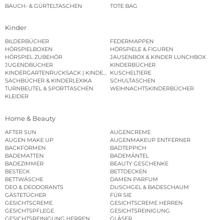
BAUCH- & GÜRTELTASCHEN
TOTE BAG
Kinder
BILDERBÜCHER
FEDERMAPPEN
HÖRSPIELBOXEN
HÖRSPIELE & FIGUREN
HÖRSPIEL ZUBEHÖR
JAUSENBOX & KINDER LUNCHBOX
JUGENDBÜCHER
KINDERBÜCHER
KINDERGARTENRUCKSACK | KINDERGARTENBEUTEL
KUSCHELTIERE
SACHBÜCHER & KINDERLEXIKA
SCHULTASCHEN
TURNBEUTEL & SPORTTASCHEN
WEIHNACHTSKINDERBÜCHER
KLEIDER
Home & Beauty
AFTER SUN
AUGENCREME
AUGEN MAKE UP
AUGENMAKEUP ENTFERNER
BACKFORMEN
BADTEPPICH
BADEMATTEN
BADEMÄNTEL
BADEZIMMER
BEAUTY GESCHENKE
BESTECK
BETTDECKEN
BETTWÄSCHE
DAMEN PARFUM
DEO & DEODORANTS
DUSCHGEL & BADESCHAUM
GÄSTETÜCHER
FÜR SIE
GESICHTSCREME
GESICHTSCREME HERREN
GESICHTSPFLEGE
GESICHTSREINIGUNG
GESICHTSREINIGUNG HERREN
GLÄSER