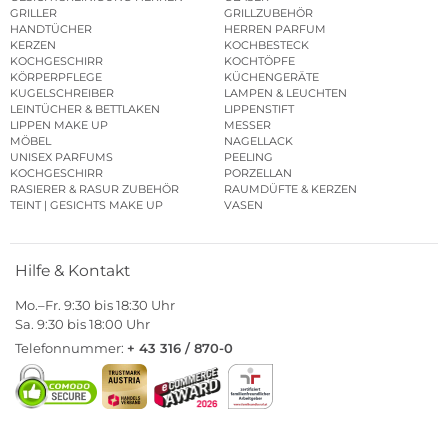
GRILLER
GRILLZUBEHÖR
HANDTÜCHER
HERREN PARFUM
KERZEN
KOCHBESTECK
KOCHGESCHIRR
KOCHTÖPFE
KÖRPERPFLEGE
KÜCHENGERÄTE
KUGELSCHREIBER
LAMPEN & LEUCHTEN
LEINTÜCHER & BETTLAKEN
LIPPENSTIFT
LIPPEN MAKE UP
MESSER
MÖBEL
NAGELLACK
UNISEX PARFUMS
PEELING
KOCHGESCHIRR
PORZELLAN
RASIERER & RASUR ZUBEHÖR
RAUMDÜFTE & KERZEN
TEINT | GESICHTS MAKE UP
VASEN
Hilfe & Kontakt
Mo.–Fr. 9:30 bis 18:30 Uhr
Sa. 9:30 bis 18:00 Uhr
Telefonnummer:
+ 43 316 / 870-0