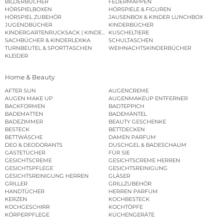
BILDERBÜCHER
FEDERMAPPEN
HÖRSPIELBOXEN
HÖRSPIELE & FIGUREN
HÖRSPIEL ZUBEHÖR
JAUSENBOX & KINDER LUNCHBOX
JUGENDBÜCHER
KINDERBÜCHER
KINDERGARTENRUCKSACK | KINDERGARTENBEUTEL
KUSCHELTIERE
SACHBÜCHER & KINDERLEXIKA
SCHULTASCHEN
TURNBEUTEL & SPORTTASCHEN
WEIHNACHTSKINDERBÜCHER
KLEIDER
Home & Beauty
AFTER SUN
AUGENCREME
AUGEN MAKE UP
AUGENMAKEUP ENTFERNER
BACKFORMEN
BADTEPPICH
BADEMATTEN
BADEMÄNTEL
BADEZIMMER
BEAUTY GESCHENKE
BESTECK
BETTDECKEN
BETTWÄSCHE
DAMEN PARFUM
DEO & DEODORANTS
DUSCHGEL & BADESCHAUM
GÄSTETÜCHER
FÜR SIE
GESICHTSCREME
GESICHTSCREME HERREN
GESICHTSPFLEGE
GESICHTSREINIGUNG
GESICHTSREINIGUNG HERREN
GLÄSER
GRILLER
GRILLZUBEHÖR
HANDTÜCHER
HERREN PARFUM
KERZEN
KOCHBESTECK
KOCHGESCHIRR
KOCHTÖPFE
KÖRPERPFLEGE
KÜCHENGERÄTE