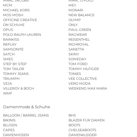
MARC JACOBS
MARC O’POLO
MCM
MEY
MICHAEL KORS
MONARI
MOS MOSH
NEW BALANCE
OFFICINE CREATIVE
OLYMP
ON SCHUHE
ONLY
OPUS
PAUL GREEN
POLO RALPH LAUREN
RAGWEAR
RAINKISS
REISENTHEL
REPLAY
RICHROYAL
SAMSONITE
SANETTA
SATCH
SKINY
SMEG
SOMEDAY
STEP BY STEP
TOM FORD
TOM TAILOR
TOMMY HILFIGER
TOMMY JEANS
TONIES
TRIUMPH
VEE COLLECTIVE
VEJA
VERO MODA
VILLEROY & BOCH
WEEKEND MAX MARA
WMF
Damenmode & Schuhe
BALLOON / BARREL JEANS
BHS
BIKINIS
BLAZER FÜR DAMEN
BLUSEN
BOOTS
CAPES
CHELSEABOOTS
DAMENHOSEN
DAMENKLEIDER