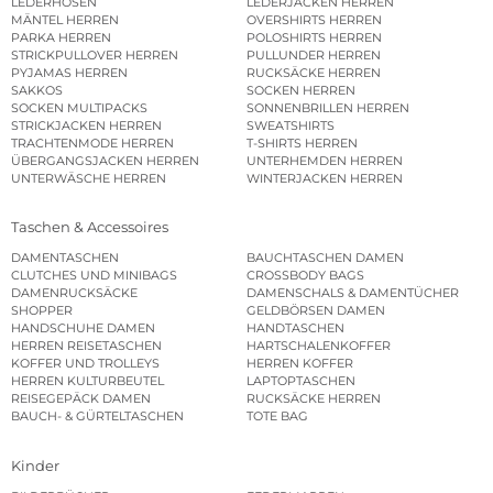
LEDERHOSEN
LEDERJACKEN HERREN
MÄNTEL HERREN
OVERSHIRTS HERREN
PARKA HERREN
POLOSHIRTS HERREN
STRICKPULLOVER HERREN
PULLUNDER HERREN
PYJAMAS HERREN
RUCKSÄCKE HERREN
SAKKOS
SOCKEN HERREN
SOCKEN MULTIPACKS
SONNENBRILLEN HERREN
STRICKJACKEN HERREN
SWEATSHIRTS
TRACHTENMODE HERREN
T-SHIRTS HERREN
ÜBERGANGSJACKEN HERREN
UNTERHEMDEN HERREN
UNTERWÄSCHE HERREN
WINTERJACKEN HERREN
Taschen & Accessoires
DAMENTASCHEN
BAUCHTASCHEN DAMEN
CLUTCHES UND MINIBAGS
CROSSBODY BAGS
DAMENRUCKSÄCKE
DAMENSCHALS & DAMENTÜCHER
SHOPPER
GELDBÖRSEN DAMEN
HANDSCHUHE DAMEN
HANDTASCHEN
HERREN REISETASCHEN
HARTSCHALENKOFFER
KOFFER UND TROLLEYS
HERREN KOFFER
HERREN KULTURBEUTEL
LAPTOPTASCHEN
REISEGEPÄCK DAMEN
RUCKSÄCKE HERREN
BAUCH- & GÜRTELTASCHEN
TOTE BAG
Kinder