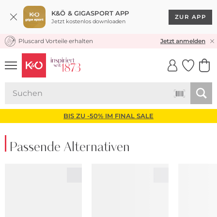
K&Ö & GIGASPORT APP
ZUR APP
Jetzt kostenlos downloaden
Pluscard Vorteile erhalten
KOSTENLOSER VERSAND* & RÜCKVERSAND
Jetzt anmelden
UNSERE APP
CLICK &
CLICK &
COLLECT
RESERVE
BIS ZU -50% IM FINAL SALE
Passende Alternativen