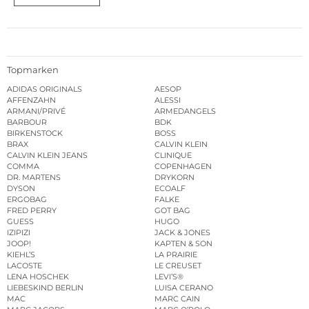
Topmarken
ADIDAS ORIGINALS
AESOP
AFFENZAHN
ALESSI
ARMANI/PRIVÉ
ARMEDANGELS
BARBOUR
BDK
BIRKENSTOCK
BOSS
BRAX
CALVIN KLEIN
CALVIN KLEIN JEANS
CLINIQUE
COMMA
COPENHAGEN
DR. MARTENS
DRYKORN
DYSON
ECOALF
ERGOBAG
FALKE
FRED PERRY
GOT BAG
GUESS
HUGO
IZIPIZI
JACK & JONES
JOOP!
KAPTEN & SON
KIEHL’S
LA PRAIRIE
LACOSTE
LE CREUSET
LENA HOSCHEK
LEVI’S®
LIEBESKIND BERLIN
LUISA CERANO
MAC
MARC CAIN