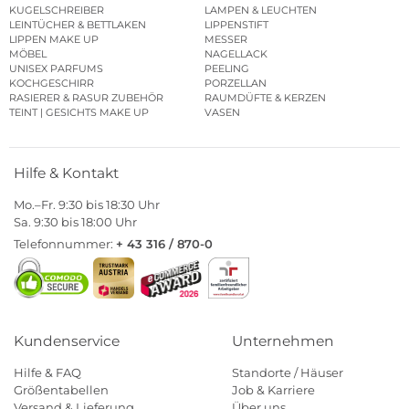
KUGELSCHREIBER
LAMPEN & LEUCHTEN
LEINTÜCHER & BETTLAKEN
LIPPENSTIFT
LIPPEN MAKE UP
MESSER
MÖBEL
NAGELLACK
UNISEX PARFUMS
PEELING
KOCHGESCHIRR
PORZELLAN
RASIERER & RASUR ZUBEHÖR
RAUMDÜFTE & KERZEN
TEINT | GESICHTS MAKE UP
VASEN
Hilfe & Kontakt
Mo.–Fr. 9:30 bis 18:30 Uhr
Sa. 9:30 bis 18:00 Uhr
Telefonnummer:
+ 43 316 / 870-0
Kundenservice
Unternehmen
Hilfe & FAQ
Standorte / Häuser
Größentabellen
Job & Karriere
Versand & Lieferung
Über uns