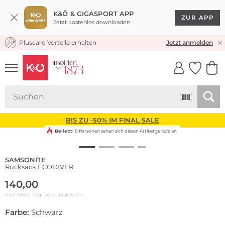
K&Ö & GIGASPORT APP
ZUR APP
Jetzt kostenlos downloaden
Pluscard Vorteile erhalten
KOSTENLOSER VERSAND* & RÜCKVERSAND
Jetzt anmelden
UNSERE APP
CLICK &
CLICK &
COLLECT
RESERVE
BIS ZU -50% IM FINAL SALE
Beliebt!
8 Personen sehen sich diesen Artikel gerade an
SAMSONITE
Rucksack ECODIVER
140,00
inkl. Mwst zzgl.
Versandkosten
Farbe:
Schwarz