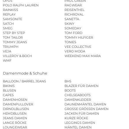
OPUS
PAUL GREEN
POLO RALPH LAUREN
RAGWEAR
RAINKISS
REISENTHEL
REPLAY
RICHROYAL
SAMSONITE
SANETTA
SATCH
SKINY
SMEG
SOMEDAY
STEP BY STEP
TOM FORD
TOM TAILOR
TOMMY HILFIGER
TOMMY JEANS
TONIES
TRIUMPH
VEE COLLECTIVE
VEJA
VERO MODA
VILLEROY & BOCH
WEEKEND MAX MARA
WMF
Damenmode & Schuhe
BALLOON / BARREL JEANS
BHS
BIKINIS
BLAZER FÜR DAMEN
BLUSEN
BOOTS
CAPES
CHELSEABOOTS
DAMENHOSEN
DAMENKLEIDER
DAMENPULLOVER
DAUNENMÄNTEL DAMEN
DIRNDLBLUSEN
GROSSE GRÖSSEN DAMEN
HEMDBLUSEN
JACKEN FÜR DAMEN
JEANS DAMEN
KURZE RÖCKE
LANGE RÖCKE
LEGGINGS DAMEN
LOUNGEWEAR
MÄNTEL DAMEN