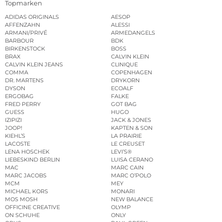
Topmarken
ADIDAS ORIGINALS
AESOP
AFFENZAHN
ALESSI
ARMANI/PRIVÉ
ARMEDANGELS
BARBOUR
BDK
BIRKENSTOCK
BOSS
BRAX
CALVIN KLEIN
CALVIN KLEIN JEANS
CLINIQUE
COMMA
COPENHAGEN
DR. MARTENS
DRYKORN
DYSON
ECOALF
ERGOBAG
FALKE
FRED PERRY
GOT BAG
GUESS
HUGO
IZIPIZI
JACK & JONES
JOOP!
KAPTEN & SON
KIEHL’S
LA PRAIRIE
LACOSTE
LE CREUSET
LENA HOSCHEK
LEVI’S®
LIEBESKIND BERLIN
LUISA CERANO
MAC
MARC CAIN
MARC JACOBS
MARC O’POLO
MCM
MEY
MICHAEL KORS
MONARI
MOS MOSH
NEW BALANCE
OFFICINE CREATIVE
OLYMP
ON SCHUHE
ONLY