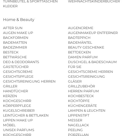
TURNBEUTEL & SPORTTASCHEN
WEIHNACHTSKINDERBÜCHER
KLEIDER
Home & Beauty
AFTER SUN
AUGENCREME
AUGEN MAKE UP
AUGENMAKEUP ENTFERNER
BACKFORMEN
BADTEPPICH
BADEMATTEN
BADEMÄNTEL
BADEZIMMER
BEAUTY GESCHENKE
BESTECK
BETTDECKEN
BETTWÄSCHE
DAMEN PARFUM
DEO & DEODORANTS
DUSCHGEL & BADESCHAUM
GÄSTETÜCHER
FÜR SIE
GESICHTSCREME
GESICHTSCREME HERREN
GESICHTSPFLEGE
GESICHTSREINIGUNG
GESICHTSREINIGUNG HERREN
GLÄSER
GRILLER
GRILLZUBEHÖR
HANDTÜCHER
HERREN PARFUM
KERZEN
KOCHBESTECK
KOCHGESCHIRR
KOCHTÖPFE
KÖRPERPFLEGE
KÜCHENGERÄTE
KUGELSCHREIBER
LAMPEN & LEUCHTEN
LEINTÜCHER & BETTLAKEN
LIPPENSTIFT
LIPPEN MAKE UP
MESSER
MÖBEL
NAGELLACK
UNISEX PARFUMS
PEELING
KOCHGESCHIRR
PORZELLAN