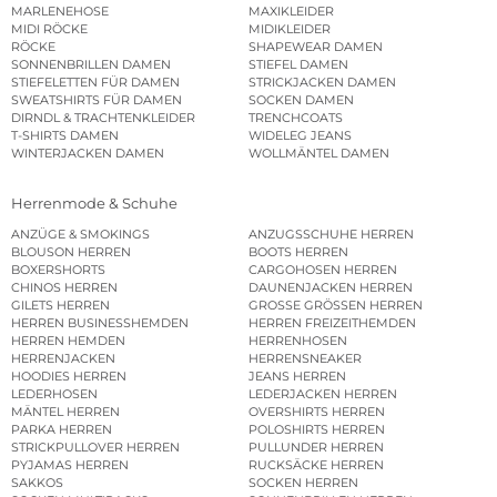
MARLENEHOSE
MAXIKLEIDER
MIDI RÖCKE
MIDIKLEIDER
RÖCKE
SHAPEWEAR DAMEN
SONNENBRILLEN DAMEN
STIEFEL DAMEN
STIEFELETTEN FÜR DAMEN
STRICKJACKEN DAMEN
SWEATSHIRTS FÜR DAMEN
SOCKEN DAMEN
DIRNDL & TRACHTENKLEIDER
TRENCHCOATS
T-SHIRTS DAMEN
WIDELEG JEANS
WINTERJACKEN DAMEN
WOLLMÄNTEL DAMEN
Herrenmode & Schuhe
ANZÜGE & SMOKINGS
ANZUGSSCHUHE HERREN
BLOUSON HERREN
BOOTS HERREN
BOXERSHORTS
CARGOHOSEN HERREN
CHINOS HERREN
DAUNENJACKEN HERREN
GILETS HERREN
GROSSE GRÖSSEN HERREN
HERREN BUSINESSHEMDEN
HERREN FREIZEITHEMDEN
HERREN HEMDEN
HERRENHOSEN
HERRENJACKEN
HERRENSNEAKER
HOODIES HERREN
JEANS HERREN
LEDERHOSEN
LEDERJACKEN HERREN
MÄNTEL HERREN
OVERSHIRTS HERREN
PARKA HERREN
POLOSHIRTS HERREN
STRICKPULLOVER HERREN
PULLUNDER HERREN
PYJAMAS HERREN
RUCKSÄCKE HERREN
SAKKOS
SOCKEN HERREN