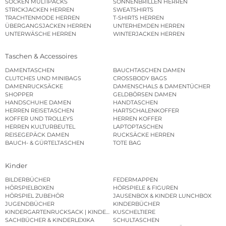
SOCKEN MULTIPACKS
SONNENBRILLEN HERREN
STRICKJACKEN HERREN
SWEATSHIRTS
TRACHTENMODE HERREN
T-SHIRTS HERREN
ÜBERGANGSJACKEN HERREN
UNTERHEMDEN HERREN
UNTERWÄSCHE HERREN
WINTERJACKEN HERREN
Taschen & Accessoires
DAMENTASCHEN
BAUCHTASCHEN DAMEN
CLUTCHES UND MINIBAGS
CROSSBODY BAGS
DAMENRUCKSÄCKE
DAMENSCHALS & DAMENTÜCHER
SHOPPER
GELDBÖRSEN DAMEN
HANDSCHUHE DAMEN
HANDTASCHEN
HERREN REISETASCHEN
HARTSCHALENKOFFER
KOFFER UND TROLLEYS
HERREN KOFFER
HERREN KULTURBEUTEL
LAPTOPTASCHEN
REISEGEPÄCK DAMEN
RUCKSÄCKE HERREN
BAUCH- & GÜRTELTASCHEN
TOTE BAG
Kinder
BILDERBÜCHER
FEDERMAPPEN
HÖRSPIELBOXEN
HÖRSPIELE & FIGUREN
HÖRSPIEL ZUBEHÖR
JAUSENBOX & KINDER LUNCHBOX
JUGENDBÜCHER
KINDERBÜCHER
KINDERGARTENRUCKSACK | KINDERGARTENBEUTEL
KUSCHELTIERE
SACHBÜCHER & KINDERLEXIKA
SCHULTASCHEN