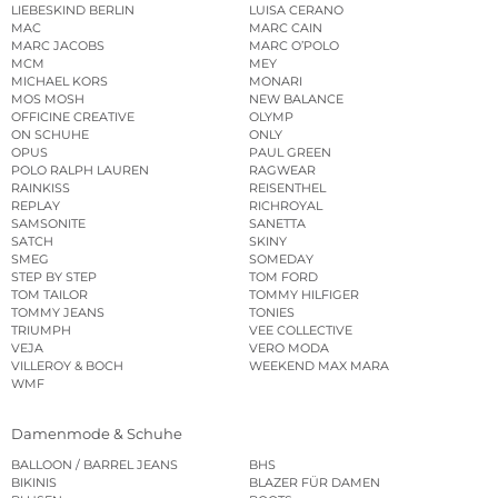
LIEBESKIND BERLIN
LUISA CERANO
MAC
MARC CAIN
MARC JACOBS
MARC O’POLO
MCM
MEY
MICHAEL KORS
MONARI
MOS MOSH
NEW BALANCE
OFFICINE CREATIVE
OLYMP
ON SCHUHE
ONLY
OPUS
PAUL GREEN
POLO RALPH LAUREN
RAGWEAR
RAINKISS
REISENTHEL
REPLAY
RICHROYAL
SAMSONITE
SANETTA
SATCH
SKINY
SMEG
SOMEDAY
STEP BY STEP
TOM FORD
TOM TAILOR
TOMMY HILFIGER
TOMMY JEANS
TONIES
TRIUMPH
VEE COLLECTIVE
VEJA
VERO MODA
VILLEROY & BOCH
WEEKEND MAX MARA
WMF
Damenmode & Schuhe
BALLOON / BARREL JEANS
BHS
BIKINIS
BLAZER FÜR DAMEN