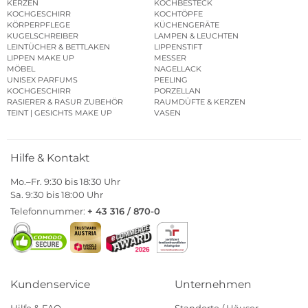
KERZEN
KOCHBESTECK
KOCHGESCHIRR
KOCHTÖPFE
KÖRPERPFLEGE
KÜCHENGERÄTE
KUGELSCHREIBER
LAMPEN & LEUCHTEN
LEINTÜCHER & BETTLAKEN
LIPPENSTIFT
LIPPEN MAKE UP
MESSER
MÖBEL
NAGELLACK
UNISEX PARFUMS
PEELING
KOCHGESCHIRR
PORZELLAN
RASIERER & RASUR ZUBEHÖR
RAUMDÜFTE & KERZEN
TEINT | GESICHTS MAKE UP
VASEN
Hilfe & Kontakt
Mo.–Fr. 9:30 bis 18:30 Uhr
Sa. 9:30 bis 18:00 Uhr
Telefonnummer:
+ 43 316 / 870-0
Kundenservice
Unternehmen