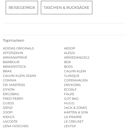
REISEGEPÄCK
TASCHEN & RUCKSÄCKE
Topmarken
ADIDAS ORIGINALS
AESOP
AFFENZAHN
ALESSI
ARMANI/PRIVÉ
ARMEDANGELS
BARBOUR
BDK
BIRKENSTOCK
BOSS
BRAX
CALVIN KLEIN
CALVIN KLEIN JEANS
CLINIQUE
COMMA
COPENHAGEN
DR. MARTENS
DRYKORN
DYSON
ECOALF
ERGOBAG
FALKE
FRED PERRY
GOT BAG
GUESS
HUGO
IZIPIZI
JACK & JONES
JOOP!
KAPTEN & SON
KIEHL’S
LA PRAIRIE
LACOSTE
LE CREUSET
LENA HOSCHEK
LEVI’S®