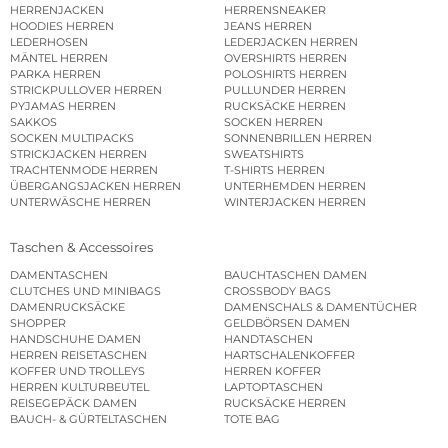
HERRENJACKEN
HERRENSNEAKER
HOODIES HERREN
JEANS HERREN
LEDERHOSEN
LEDERJACKEN HERREN
MÄNTEL HERREN
OVERSHIRTS HERREN
PARKA HERREN
POLOSHIRTS HERREN
STRICKPULLOVER HERREN
PULLUNDER HERREN
PYJAMAS HERREN
RUCKSÄCKE HERREN
SAKKOS
SOCKEN HERREN
SOCKEN MULTIPACKS
SONNENBRILLEN HERREN
STRICKJACKEN HERREN
SWEATSHIRTS
TRACHTENMODE HERREN
T-SHIRTS HERREN
ÜBERGANGSJACKEN HERREN
UNTERHEMDEN HERREN
UNTERWÄSCHE HERREN
WINTERJACKEN HERREN
Taschen & Accessoires
DAMENTASCHEN
BAUCHTASCHEN DAMEN
CLUTCHES UND MINIBAGS
CROSSBODY BAGS
DAMENRUCKSÄCKE
DAMENSCHALS & DAMENTÜCHER
SHOPPER
GELDBÖRSEN DAMEN
HANDSCHUHE DAMEN
HANDTASCHEN
HERREN REISETASCHEN
HARTSCHALENKOFFER
KOFFER UND TROLLEYS
HERREN KOFFER
HERREN KULTURBEUTEL
LAPTOPTASCHEN
REISEGEPÄCK DAMEN
RUCKSÄCKE HERREN
BAUCH- & GÜRTELTASCHEN
TOTE BAG