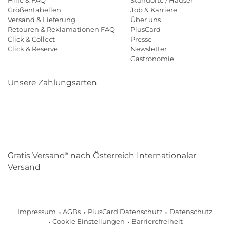
Hilfe & FAQ
Standorte / Häuser
Größentabellen
Job & Karriere
Versand & Lieferung
Über uns
Retouren & Reklamationen FAQ
PlusCard
Click & Collect
Presse
Click & Reserve
Newsletter
Gastronomie
Unsere Zahlungsarten
Klarna
Paypal
Mastercard
Visa
Diners
Eps
Shop
Applepay
Amazon
Gratis Versand* nach Österreich Internationaler
Versand
Impressum
AGBs
PlusCard Datenschutz
Datenschutz
Cookie Einstellungen
Barrierefreiheit