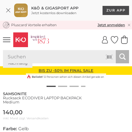
K&Ö & GIGASPORT APP
ZUR APP
Jetzt kostenlos downloaden
Pluscard Vorteile erhalten
KOSTENLOSER VERSAND* & RÜCKVERSAND
Jetzt anmelden
UNSERE APP
CLICK &
CLICK &
COLLECT
RESERVE
Nachhaltig
BIS ZU -50% IM FINAL SALE
Beliebt!
12 Personen sehen sich diesen Artikel gerade an
SAMSONITE
Rucksack ECODIVER LAPTOP BACKPACK
Medium
140,00
inkl. Mwst zzgl.
Versandkosten
Farbe:
Gelb