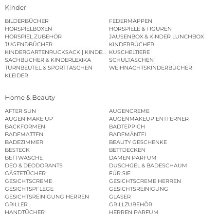
Kinder
BILDERBÜCHER
FEDERMAPPEN
HÖRSPIELBOXEN
HÖRSPIELE & FIGUREN
HÖRSPIEL ZUBEHÖR
JAUSENBOX & KINDER LUNCHBOX
JUGENDBÜCHER
KINDERBÜCHER
KINDERGARTENRUCKSACK | KINDERGARTENBEUTEL
KUSCHELTIERE
SACHBÜCHER & KINDERLEXIKA
SCHULTASCHEN
TURNBEUTEL & SPORTTASCHEN
WEIHNACHTSKINDERBÜCHER
KLEIDER
Home & Beauty
AFTER SUN
AUGENCREME
AUGEN MAKE UP
AUGENMAKEUP ENTFERNER
BACKFORMEN
BADTEPPICH
BADEMATTEN
BADEMÄNTEL
BADEZIMMER
BEAUTY GESCHENKE
BESTECK
BETTDECKEN
BETTWÄSCHE
DAMEN PARFUM
DEO & DEODORANTS
DUSCHGEL & BADESCHAUM
GÄSTETÜCHER
FÜR SIE
GESICHTSCREME
GESICHTSCREME HERREN
GESICHTSPFLEGE
GESICHTSREINIGUNG
GESICHTSREINIGUNG HERREN
GLÄSER
GRILLER
GRILLZUBEHÖR
HANDTÜCHER
HERREN PARFUM