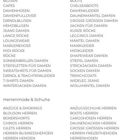
BLUSEN
BOOTS
CAPES
CHELSEABOOTS
DAMENHOSEN
DAMENKLEIDER
DAMENPULLOVER
DAUNENMÄNTEL DAMEN
DIRNDLBLUSEN
GROSSE GRÖSSEN DAMEN
HEMDBLUSEN
JACKEN FÜR DAMEN
JEANS DAMEN
KURZE RÖCKE
LANGE RÖCKE
LEGGINGS DAMEN
LOUNGEWEAR
MÄNTEL DAMEN
MARLENEHOSE
MAXIKLEIDER
MIDI RÖCKE
MIDIKLEIDER
RÖCKE
SHAPEWEAR DAMEN
SONNENBRILLEN DAMEN
STIEFEL DAMEN
STIEFELETTEN FÜR DAMEN
STRICKJACKEN DAMEN
SWEATSHIRTS FÜR DAMEN
SOCKEN DAMEN
DIRNDL & TRACHTENKLEIDER
TRENCHCOATS
T-SHIRTS DAMEN
WIDELEG JEANS
WINTERJACKEN DAMEN
WOLLMÄNTEL DAMEN
Herrenmode & Schuhe
ANZÜGE & SMOKINGS
ANZUGSSCHUHE HERREN
BLOUSON HERREN
BOOTS HERREN
BOXERSHORTS
CARGOHOSEN HERREN
CHINOS HERREN
DAUNENJACKEN HERREN
GILETS HERREN
GROSSE GRÖSSEN HERREN
HERREN BUSINESSHEMDEN
HERREN FREIZEITHEMDEN
HERREN HEMDEN
HERRENHOSEN