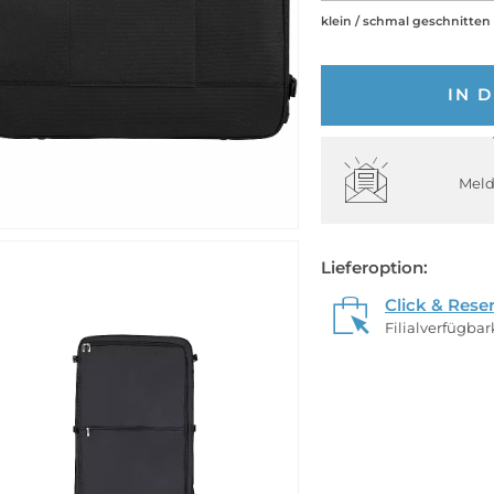
klein / schmal geschnitten
IN 
Meld
Lieferoption:
Click & Rese
Filialverfügba