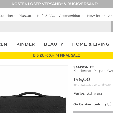
KOSTENLOSER VERSAND* & RÜCKVERSAND
Standorte
PlusCard
Hilfe & FAQ
Geschenkkarte
Newsletter
Ak
REN
KINDER
BEAUTY
HOME & LIVING
BIS ZU -50% IM FINAL SALE
SAMSONITE
Kleidersack Respark Oz
145,00
inkl. Mwst zzgl.
Versandkosten
Farbe:
Schwarz
Größenbeurteilung:
?