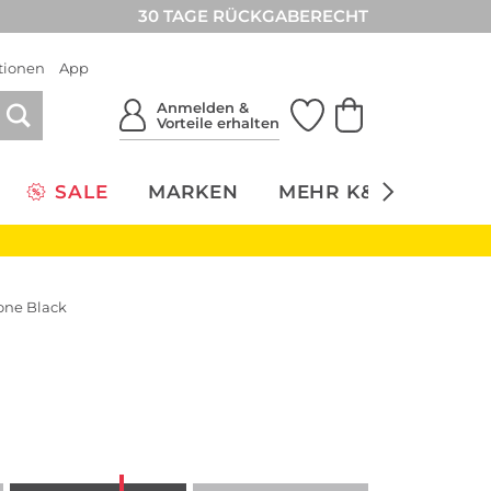
30 TAGE RÜCKGABERECHT
tionen
App
Anmelden &
Vorteile erhalten
SALE
MARKEN
MEHR K&Ö
NACH
one Black