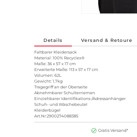
Details
Versand & Retoure
Faltbarer Kleidersack
Material: 100% Recyclex®
Maße: 36 x 57 x 17 cm
Erweiterte Maße: 113 x 57 x 17 cm
Volumen: 62L
Gewicht: 1,7kg
Tragegriff an der Oberseite
Abnehmbarer Schulterriemen
Einziehbarer Identifikations-/Adressanhänger
Schuh- und Wäschebeutel
Kleiderbügel
Art.Nr:2900274088385
Gratis Versand*