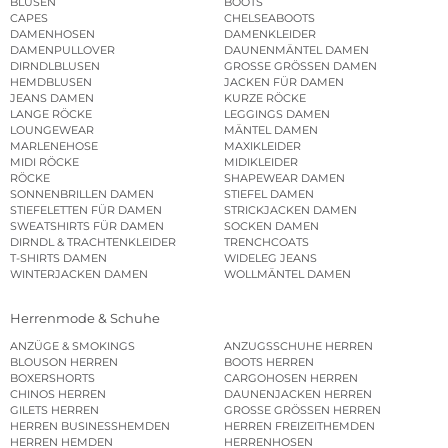
BLUSEN
BOOTS
CAPES
CHELSEABOOTS
DAMENHOSEN
DAMENKLEIDER
DAMENPULLOVER
DAUNENMÄNTEL DAMEN
DIRNDLBLUSEN
GROSSE GRÖSSEN DAMEN
HEMDBLUSEN
JACKEN FÜR DAMEN
JEANS DAMEN
KURZE RÖCKE
LANGE RÖCKE
LEGGINGS DAMEN
LOUNGEWEAR
MÄNTEL DAMEN
MARLENEHOSE
MAXIKLEIDER
MIDI RÖCKE
MIDIKLEIDER
RÖCKE
SHAPEWEAR DAMEN
SONNENBRILLEN DAMEN
STIEFEL DAMEN
STIEFELETTEN FÜR DAMEN
STRICKJACKEN DAMEN
SWEATSHIRTS FÜR DAMEN
SOCKEN DAMEN
DIRNDL & TRACHTENKLEIDER
TRENCHCOATS
T-SHIRTS DAMEN
WIDELEG JEANS
WINTERJACKEN DAMEN
WOLLMÄNTEL DAMEN
Herrenmode & Schuhe
ANZÜGE & SMOKINGS
ANZUGSSCHUHE HERREN
BLOUSON HERREN
BOOTS HERREN
BOXERSHORTS
CARGOHOSEN HERREN
CHINOS HERREN
DAUNENJACKEN HERREN
GILETS HERREN
GROSSE GRÖSSEN HERREN
HERREN BUSINESSHEMDEN
HERREN FREIZEITHEMDEN
HERREN HEMDEN
HERRENHOSEN