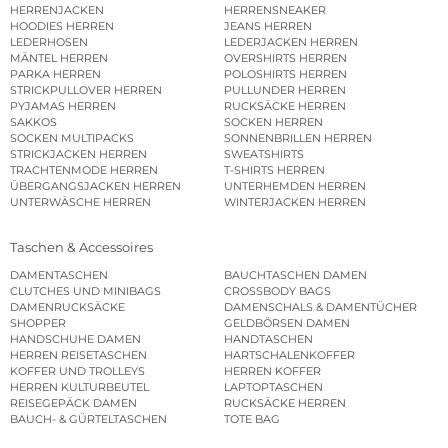
HERRENJACKEN
HERRENSNEAKER
HOODIES HERREN
JEANS HERREN
LEDERHOSEN
LEDERJACKEN HERREN
MÄNTEL HERREN
OVERSHIRTS HERREN
PARKA HERREN
POLOSHIRTS HERREN
STRICKPULLOVER HERREN
PULLUNDER HERREN
PYJAMAS HERREN
RUCKSÄCKE HERREN
SAKKOS
SOCKEN HERREN
SOCKEN MULTIPACKS
SONNENBRILLEN HERREN
STRICKJACKEN HERREN
SWEATSHIRTS
TRACHTENMODE HERREN
T-SHIRTS HERREN
ÜBERGANGSJACKEN HERREN
UNTERHEMDEN HERREN
UNTERWÄSCHE HERREN
WINTERJACKEN HERREN
Taschen & Accessoires
DAMENTASCHEN
BAUCHTASCHEN DAMEN
CLUTCHES UND MINIBAGS
CROSSBODY BAGS
DAMENRUCKSÄCKE
DAMENSCHALS & DAMENTÜCHER
SHOPPER
GELDBÖRSEN DAMEN
HANDSCHUHE DAMEN
HANDTASCHEN
HERREN REISETASCHEN
HARTSCHALENKOFFER
KOFFER UND TROLLEYS
HERREN KOFFER
HERREN KULTURBEUTEL
LAPTOPTASCHEN
REISEGEPÄCK DAMEN
RUCKSÄCKE HERREN
BAUCH- & GÜRTELTASCHEN
TOTE BAG