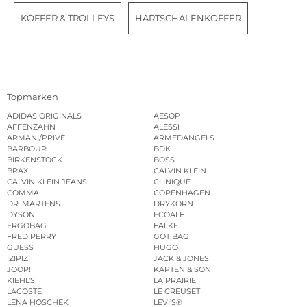
KOFFER & TROLLEYS
HARTSCHALENKOFFER
Topmarken
ADIDAS ORIGINALS
AESOP
AFFENZAHN
ALESSI
ARMANI/PRIVÉ
ARMEDANGELS
BARBOUR
BDK
BIRKENSTOCK
BOSS
BRAX
CALVIN KLEIN
CALVIN KLEIN JEANS
CLINIQUE
COMMA
COPENHAGEN
DR. MARTENS
DRYKORN
DYSON
ECOALF
ERGOBAG
FALKE
FRED PERRY
GOT BAG
GUESS
HUGO
IZIPIZI
JACK & JONES
JOOP!
KAPTEN & SON
KIEHL’S
LA PRAIRIE
LACOSTE
LE CREUSET
LENA HOSCHEK
LEVI’S®