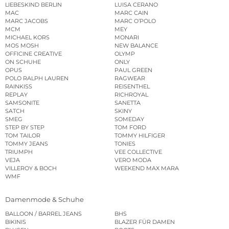
LIEBESKIND BERLIN
LUISA CERANO
MAC
MARC CAIN
MARC JACOBS
MARC O’POLO
MCM
MEY
MICHAEL KORS
MONARI
MOS MOSH
NEW BALANCE
OFFICINE CREATIVE
OLYMP
ON SCHUHE
ONLY
OPUS
PAUL GREEN
POLO RALPH LAUREN
RAGWEAR
RAINKISS
REISENTHEL
REPLAY
RICHROYAL
SAMSONITE
SANETTA
SATCH
SKINY
SMEG
SOMEDAY
STEP BY STEP
TOM FORD
TOM TAILOR
TOMMY HILFIGER
TOMMY JEANS
TONIES
TRIUMPH
VEE COLLECTIVE
VEJA
VERO MODA
VILLEROY & BOCH
WEEKEND MAX MARA
WMF
Damenmode & Schuhe
BALLOON / BARREL JEANS
BHS
BIKINIS
BLAZER FÜR DAMEN