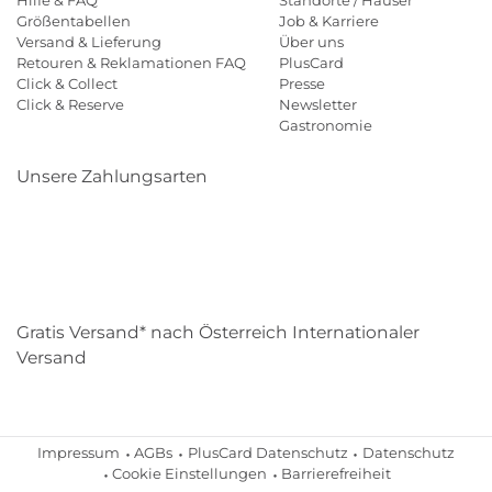
Hilfe & FAQ
Standorte / Häuser
Größentabellen
Job & Karriere
Versand & Lieferung
Über uns
Retouren & Reklamationen FAQ
PlusCard
Click & Collect
Presse
Click & Reserve
Newsletter
Gastronomie
Unsere Zahlungsarten
Klarna
Paypal
Mastercard
Visa
Diners
Eps
Shop
Applepay
Amazon
Gratis Versand* nach Österreich Internationaler
Versand
Impressum
AGBs
PlusCard Datenschutz
Datenschutz
Cookie Einstellungen
Barrierefreiheit