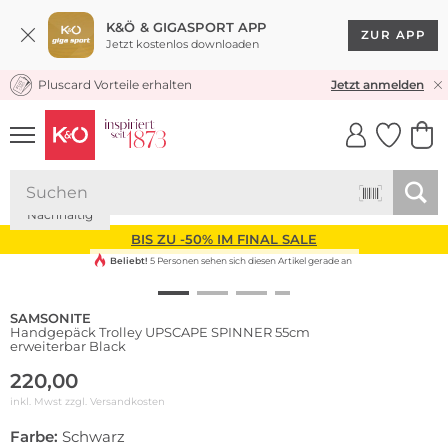
K&Ö & GIGASPORT APP
ZUR APP
Jetzt kostenlos downloaden
Pluscard Vorteile erhalten
KOSTENLOSER VERSAND* & RÜCKVERSAND
Jetzt anmelden
UNSERE APP
CLICK &
CLICK &
COLLECT
RESERVE
Nachhaltig
BIS ZU -50% IM FINAL SALE
Beliebt!
5 Personen sehen sich diesen Artikel gerade an
SAMSONITE
Handgepäck Trolley UPSCAPE SPINNER 55cm
erweiterbar Black
220,00
inkl. Mwst zzgl.
Versandkosten
Farbe:
Schwarz