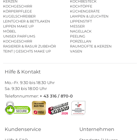
KERZEN
KOCHBESTECK
KOCHGESCHIRR
KOCHTÖPFE
KÖRPERPFLEGE
KÜCHENGERÄTE
KUGELSCHREIBER
LAMPEN & LEUCHTEN
LEINTÜCHER & BETTLAKEN
LIPPENSTIFT
LIPPEN MAKE UP
MESSER
MÖBEL
NAGELLACK
UNISEX PARFUMS
PEELING
KOCHGESCHIRR
PORZELLAN
RASIERER & RASUR ZUBEHÖR
RAUMDÜFTE & KERZEN
TEINT | GESICHTS MAKE UP
VASEN
Hilfe & Kontakt
Mo.–Fr. 9:30 bis 18:30 Uhr
Sa. 9:30 bis 18:00 Uhr
Telefonnummer:
+ 43 316 / 870-0
Kundenservice
Unternehmen