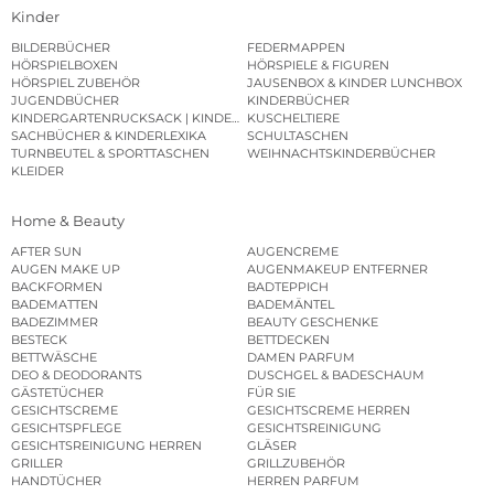
Kinder
BILDERBÜCHER
FEDERMAPPEN
HÖRSPIELBOXEN
HÖRSPIELE & FIGUREN
HÖRSPIEL ZUBEHÖR
JAUSENBOX & KINDER LUNCHBOX
JUGENDBÜCHER
KINDERBÜCHER
KINDERGARTENRUCKSACK | KINDERGARTENBEUTEL
KUSCHELTIERE
SACHBÜCHER & KINDERLEXIKA
SCHULTASCHEN
TURNBEUTEL & SPORTTASCHEN
WEIHNACHTSKINDERBÜCHER
KLEIDER
Home & Beauty
AFTER SUN
AUGENCREME
AUGEN MAKE UP
AUGENMAKEUP ENTFERNER
BACKFORMEN
BADTEPPICH
BADEMATTEN
BADEMÄNTEL
BADEZIMMER
BEAUTY GESCHENKE
BESTECK
BETTDECKEN
BETTWÄSCHE
DAMEN PARFUM
DEO & DEODORANTS
DUSCHGEL & BADESCHAUM
GÄSTETÜCHER
FÜR SIE
GESICHTSCREME
GESICHTSCREME HERREN
GESICHTSPFLEGE
GESICHTSREINIGUNG
GESICHTSREINIGUNG HERREN
GLÄSER
GRILLER
GRILLZUBEHÖR
HANDTÜCHER
HERREN PARFUM