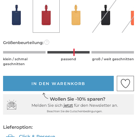
Größenbeurteilung:
?
klein / schmal
passend
groß / weit geschnitten
geschnitten
IN DEN WARENKORB
Wollen Sie -10% sparen?
Melden Sie sich
jetzt
für den Newsletter an.
Beachten Sie die Gutscheinbedingungen.
Lieferoption:
Click & Reserve