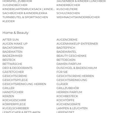
HÖRSPIEL ZUBEHÖR
JAUSENBOX & KINDER LUNCHBOX
JUGENDBÜCHER
KINDERBÜCHER
KINDERGARTENRUCKSACK | KINDERGARTENBEUTEL
KUSCHELTIERE
SACHBÜCHER & KINDERLEXIKA
SCHULTASCHEN
TURNBEUTEL & SPORTTASCHEN
WEIHNACHTSKINDERBÜCHER
KLEIDER
Home & Beauty
AFTER SUN
AUGENCREME
AUGEN MAKE UP
AUGENMAKEUP ENTFERNER
BACKFORMEN
BADTEPPICH
BADEMATTEN
BADEMÄNTEL
BADEZIMMER
BEAUTY GESCHENKE
BESTECK
BETTDECKEN
BETTWÄSCHE
DAMEN PARFUM
DEO & DEODORANTS
DUSCHGEL & BADESCHAUM
GÄSTETÜCHER
FÜR SIE
GESICHTSCREME
GESICHTSCREME HERREN
GESICHTSPFLEGE
GESICHTSREINIGUNG
GESICHTSREINIGUNG HERREN
GLÄSER
GRILLER
GRILLZUBEHÖR
HANDTÜCHER
HERREN PARFUM
KERZEN
KOCHBESTECK
KOCHGESCHIRR
KOCHTÖPFE
KÖRPERPFLEGE
KÜCHENGERÄTE
KUGELSCHREIBER
LAMPEN & LEUCHTEN
LEINTÜCHER & BETTLAKEN
LIPPENSTIFT