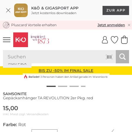
K&Ö & GIGASPORT APP
ZUR APP
Jetzt kostenlos downloaden
Pluscard Vorteile erhalten
KOSTENLOSER VERSAND* & RÜCKVERSAND
Jetzt anmelden
UNSERE APP
CLICK &
CLICK &
COLLECT
RESERVE
Multi Pack
BIS ZU -50% IM FINAL SALE
Beliebt!
3 Personen haben den Artikel gerade im Warenkorb
SAMSONITE
Gepäckanhänger TA REVOLUTION 2er Pkg. red
15,00
inkl. Mwst zzgl.
Versandkosten
Farbe:
Rot