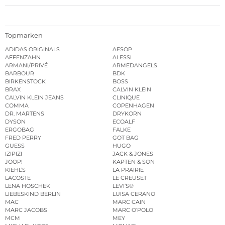
Topmarken
ADIDAS ORIGINALS
AESOP
AFFENZAHN
ALESSI
ARMANI/PRIVÉ
ARMEDANGELS
BARBOUR
BDK
BIRKENSTOCK
BOSS
BRAX
CALVIN KLEIN
CALVIN KLEIN JEANS
CLINIQUE
COMMA
COPENHAGEN
DR. MARTENS
DRYKORN
DYSON
ECOALF
ERGOBAG
FALKE
FRED PERRY
GOT BAG
GUESS
HUGO
IZIPIZI
JACK & JONES
JOOP!
KAPTEN & SON
KIEHL’S
LA PRAIRIE
LACOSTE
LE CREUSET
LENA HOSCHEK
LEVI’S®
LIEBESKIND BERLIN
LUISA CERANO
MAC
MARC CAIN
MARC JACOBS
MARC O’POLO
MCM
MEY