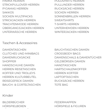
PARKA HERREN
POLOSHIRTS HERREN
STRICKPULLOVER HERREN
PULLUNDER HERREN
PYJAMAS HERREN
RUCKSÄCKE HERREN
SAKKOS
SOCKEN HERREN
SOCKEN MULTIPACKS
SONNENBRILLEN HERREN
STRICKJACKEN HERREN
SWEATSHIRTS
TRACHTENMODE HERREN
T-SHIRTS HERREN
ÜBERGANGSJACKEN HERREN
UNTERHEMDEN HERREN
UNTERWÄSCHE HERREN
WINTERJACKEN HERREN
Taschen & Accessoires
DAMENTASCHEN
BAUCHTASCHEN DAMEN
CLUTCHES UND MINIBAGS
CROSSBODY BAGS
DAMENRUCKSÄCKE
DAMENSCHALS & DAMENTÜCHER
SHOPPER
GELDBÖRSEN DAMEN
HANDSCHUHE DAMEN
HANDTASCHEN
HERREN REISETASCHEN
HARTSCHALENKOFFER
KOFFER UND TROLLEYS
HERREN KOFFER
HERREN KULTURBEUTEL
LAPTOPTASCHEN
REISEGEPÄCK DAMEN
RUCKSÄCKE HERREN
BAUCH- & GÜRTELTASCHEN
TOTE BAG
Kinder
BILDERBÜCHER
FEDERMAPPEN
HÖRSPIELBOXEN
HÖRSPIELE & FIGUREN