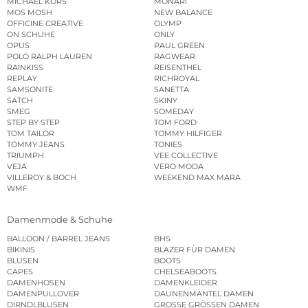
MICHAEL KORS
MONARI
MOS MOSH
NEW BALANCE
OFFICINE CREATIVE
OLYMP
ON SCHUHE
ONLY
OPUS
PAUL GREEN
POLO RALPH LAUREN
RAGWEAR
RAINKISS
REISENTHEL
REPLAY
RICHROYAL
SAMSONITE
SANETTA
SATCH
SKINY
SMEG
SOMEDAY
STEP BY STEP
TOM FORD
TOM TAILOR
TOMMY HILFIGER
TOMMY JEANS
TONIES
TRIUMPH
VEE COLLECTIVE
VEJA
VERO MODA
VILLEROY & BOCH
WEEKEND MAX MARA
WMF
Damenmode & Schuhe
BALLOON / BARREL JEANS
BHS
BIKINIS
BLAZER FÜR DAMEN
BLUSEN
BOOTS
CAPES
CHELSEABOOTS
DAMENHOSEN
DAMENKLEIDER
DAMENPULLOVER
DAUNENMÄNTEL DAMEN
DIRNDLBLUSEN
GROSSE GRÖSSEN DAMEN