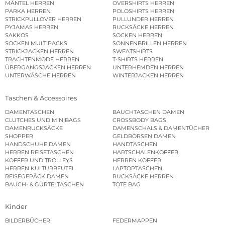
MÄNTEL HERREN
OVERSHIRTS HERREN
PARKA HERREN
POLOSHIRTS HERREN
STRICKPULLOVER HERREN
PULLUNDER HERREN
PYJAMAS HERREN
RUCKSÄCKE HERREN
SAKKOS
SOCKEN HERREN
SOCKEN MULTIPACKS
SONNENBRILLEN HERREN
STRICKJACKEN HERREN
SWEATSHIRTS
TRACHTENMODE HERREN
T-SHIRTS HERREN
ÜBERGANGSJACKEN HERREN
UNTERHEMDEN HERREN
UNTERWÄSCHE HERREN
WINTERJACKEN HERREN
Taschen & Accessoires
DAMENTASCHEN
BAUCHTASCHEN DAMEN
CLUTCHES UND MINIBAGS
CROSSBODY BAGS
DAMENRUCKSÄCKE
DAMENSCHALS & DAMENTÜCHER
SHOPPER
GELDBÖRSEN DAMEN
HANDSCHUHE DAMEN
HANDTASCHEN
HERREN REISETASCHEN
HARTSCHALENKOFFER
KOFFER UND TROLLEYS
HERREN KOFFER
HERREN KULTURBEUTEL
LAPTOPTASCHEN
REISEGEPÄCK DAMEN
RUCKSÄCKE HERREN
BAUCH- & GÜRTELTASCHEN
TOTE BAG
Kinder
BILDERBÜCHER
FEDERMAPPEN