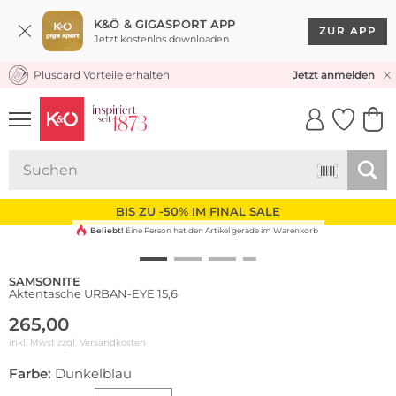
K&Ö & GIGASPORT APP
ZUR APP
Jetzt kostenlos downloaden
Pluscard Vorteile erhalten
KOSTENLOSER VERSAND* & RÜCKVERSAND
Jetzt anmelden
UNSERE APP
CLICK &
CLICK &
COLLECT
RESERVE
BIS ZU -50% IM FINAL SALE
Beliebt!
Eine Person hat den Artikel gerade im Warenkorb
SAMSONITE
Aktentasche URBAN-EYE 15,6
265,00
inkl. Mwst zzgl.
Versandkosten
Farbe:
Dunkelblau