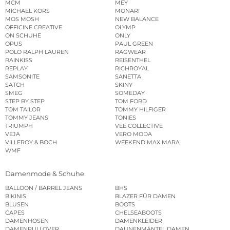
MCM
MEY
MICHAEL KORS
MONARI
MOS MOSH
NEW BALANCE
OFFICINE CREATIVE
OLYMP
ON SCHUHE
ONLY
OPUS
PAUL GREEN
POLO RALPH LAUREN
RAGWEAR
RAINKISS
REISENTHEL
REPLAY
RICHROYAL
SAMSONITE
SANETTA
SATCH
SKINY
SMEG
SOMEDAY
STEP BY STEP
TOM FORD
TOM TAILOR
TOMMY HILFIGER
TOMMY JEANS
TONIES
TRIUMPH
VEE COLLECTIVE
VEJA
VERO MODA
VILLEROY & BOCH
WEEKEND MAX MARA
WMF
Damenmode & Schuhe
BALLOON / BARREL JEANS
BHS
BIKINIS
BLAZER FÜR DAMEN
BLUSEN
BOOTS
CAPES
CHELSEABOOTS
DAMENHOSEN
DAMENKLEIDER
DAMENPULLOVER
DAUNENMÄNTEL DAMEN