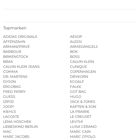
Topmarken
ADIDAS ORIGINALS
AESOP
AFFENZAHN
ALESSI
ARMANI/PRIVÉ
ARMEDANGELS
BARBOUR
BDK
BIRKENSTOCK
BOSS
BRAX
CALVIN KLEIN
CALVIN KLEIN JEANS
CLINIQUE
COMMA
COPENHAGEN
DR. MARTENS
DRYKORN
DYSON
ECOALF
ERGOBAG
FALKE
FRED PERRY
GOT BAG
GUESS
HUGO
IZIPIZI
JACK & JONES
JOOP!
KAPTEN & SON
KIEHL’S
LA PRAIRIE
LACOSTE
LE CREUSET
LENA HOSCHEK
LEVI’S®
LIEBESKIND BERLIN
LUISA CERANO
MAC
MARC CAIN
MARC JACOBS
MARC O’POLO