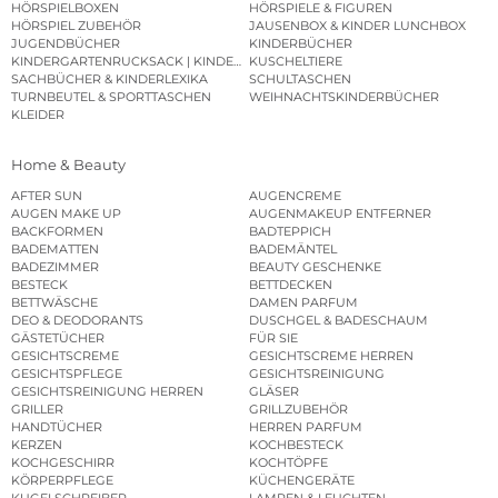
HÖRSPIELBOXEN
HÖRSPIELE & FIGUREN
HÖRSPIEL ZUBEHÖR
JAUSENBOX & KINDER LUNCHBOX
JUGENDBÜCHER
KINDERBÜCHER
KINDERGARTENRUCKSACK | KINDERGARTENBEUTEL
KUSCHELTIERE
SACHBÜCHER & KINDERLEXIKA
SCHULTASCHEN
TURNBEUTEL & SPORTTASCHEN
WEIHNACHTSKINDERBÜCHER
KLEIDER
Home & Beauty
AFTER SUN
AUGENCREME
AUGEN MAKE UP
AUGENMAKEUP ENTFERNER
BACKFORMEN
BADTEPPICH
BADEMATTEN
BADEMÄNTEL
BADEZIMMER
BEAUTY GESCHENKE
BESTECK
BETTDECKEN
BETTWÄSCHE
DAMEN PARFUM
DEO & DEODORANTS
DUSCHGEL & BADESCHAUM
GÄSTETÜCHER
FÜR SIE
GESICHTSCREME
GESICHTSCREME HERREN
GESICHTSPFLEGE
GESICHTSREINIGUNG
GESICHTSREINIGUNG HERREN
GLÄSER
GRILLER
GRILLZUBEHÖR
HANDTÜCHER
HERREN PARFUM
KERZEN
KOCHBESTECK
KOCHGESCHIRR
KOCHTÖPFE
KÖRPERPFLEGE
KÜCHENGERÄTE
KUGELSCHREIBER
LAMPEN & LEUCHTEN