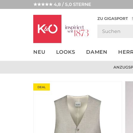
★★★★★ 4,8 / 5,0 STERNE
ZU GIGASPORT
FASHION-
UNSERE APP
CLICK &
CLICK &
TRENDS
COLLECT
RESERVE
NEU
LOOKS
DAMEN
HER
ANZUGSPE
DEAL