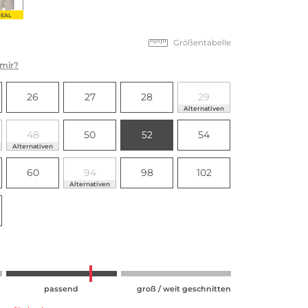
EAL
Größentabelle
 mir?
26
27
28
29
Alternativen
48
50
52
54
Alternativen
60
94
98
102
Alternativen
passend
groß / weit geschnitten