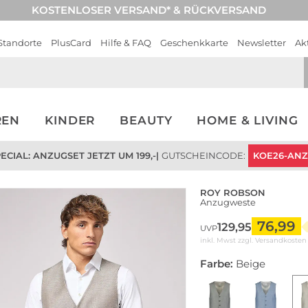
KOSTENLOSER VERSAND* & RÜCKVERSAND
Standorte
PlusCard
Hilfe & FAQ
Geschenkkarte
Newsletter
Ak
REN
KINDER
BEAUTY
HOME & LIVING
CIAL: ANZUGSET JETZT UM 199,-
|
GUTSCHEINCODE:
KOE26-AN
ROY ROBSON
Anzugweste
76,99
129,95
UVP
inkl. Mwst zzgl.
Versandkosten
Farbe:
Beige