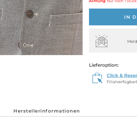
Achtung:
Nur noch 1 Stück
IN 
Meld
Lieferoption:
Click & Rese
Filialverfügba
Herstellerinformationen