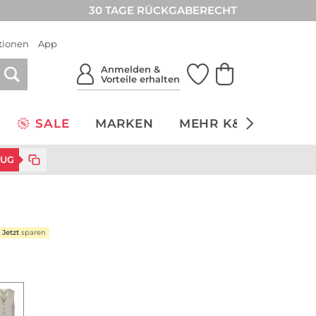
30 TAGE RÜCKGABERECHT
tionen
App
Anmelden &
Vorteile erhalten
SALE
MARKEN
MEHR K&Ö
NACH
ZUG
Jetzt
sparen