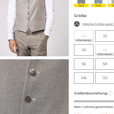
DEAL
DEAL
D
Größe:
Welche Größe passt
24
25
Alternativen
30
46
Alternativen
56
58
106
110
Größenbeurteilung:
?
klein / schmal geschnitten