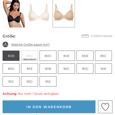
Größe:
Größentabelle
Welche Größe passt mir?
80B
80C
80D
80E
85B
85C
Alternativen
85D
85E
90B
90C
90D
90E
95C
95D
95E
Achtung:
Nur noch 1 Stück verfügbar!
IN DEN WARENKORB