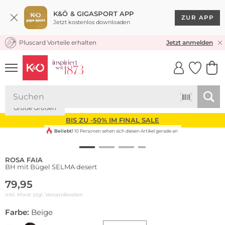
K&Ö & GIGASPORT APP
ZUR APP
Jetzt kostenlos downloaden
Pluscard Vorteile erhalten
KOSTENLOSER VERSAND* & RÜCKVERSAND
Jetzt anmelden
UNSERE APP
CLICK &
CLICK &
COLLECT
RESERVE
Große Größen
BIS ZU -50% IM FINAL SALE
Beliebt!
10 Personen sehen sich diesen Artikel gerade an
ROSA FAIA
BH mit Bügel SELMA desert
79,95
inkl. Mwst zzgl.
Versandkosten
Farbe:
Beige