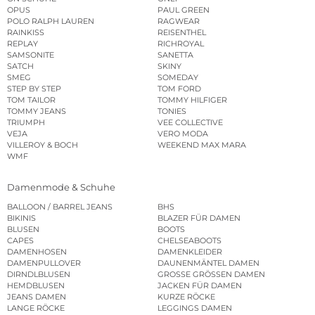
OPUS
PAUL GREEN
POLO RALPH LAUREN
RAGWEAR
RAINKISS
REISENTHEL
REPLAY
RICHROYAL
SAMSONITE
SANETTA
SATCH
SKINY
SMEG
SOMEDAY
STEP BY STEP
TOM FORD
TOM TAILOR
TOMMY HILFIGER
TOMMY JEANS
TONIES
TRIUMPH
VEE COLLECTIVE
VEJA
VERO MODA
VILLEROY & BOCH
WEEKEND MAX MARA
WMF
Damenmode & Schuhe
BALLOON / BARREL JEANS
BHS
BIKINIS
BLAZER FÜR DAMEN
BLUSEN
BOOTS
CAPES
CHELSEABOOTS
DAMENHOSEN
DAMENKLEIDER
DAMENPULLOVER
DAUNENMÄNTEL DAMEN
DIRNDLBLUSEN
GROSSE GRÖSSEN DAMEN
HEMDBLUSEN
JACKEN FÜR DAMEN
JEANS DAMEN
KURZE RÖCKE
LANGE RÖCKE
LEGGINGS DAMEN