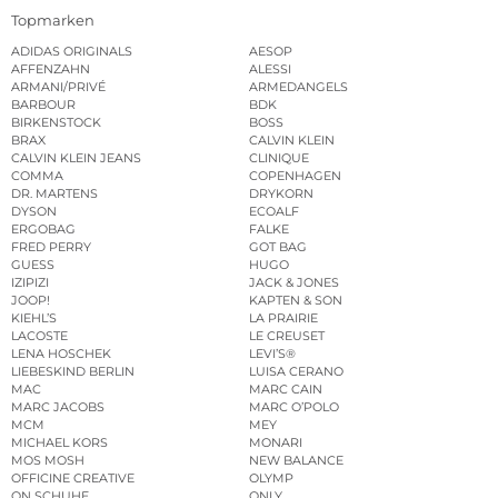
Topmarken
ADIDAS ORIGINALS
AESOP
AFFENZAHN
ALESSI
ARMANI/PRIVÉ
ARMEDANGELS
BARBOUR
BDK
BIRKENSTOCK
BOSS
BRAX
CALVIN KLEIN
CALVIN KLEIN JEANS
CLINIQUE
COMMA
COPENHAGEN
DR. MARTENS
DRYKORN
DYSON
ECOALF
ERGOBAG
FALKE
FRED PERRY
GOT BAG
GUESS
HUGO
IZIPIZI
JACK & JONES
JOOP!
KAPTEN & SON
KIEHL’S
LA PRAIRIE
LACOSTE
LE CREUSET
LENA HOSCHEK
LEVI’S®
LIEBESKIND BERLIN
LUISA CERANO
MAC
MARC CAIN
MARC JACOBS
MARC O’POLO
MCM
MEY
MICHAEL KORS
MONARI
MOS MOSH
NEW BALANCE
OFFICINE CREATIVE
OLYMP
ON SCHUHE
ONLY