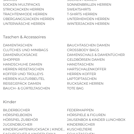
SOCKEN MULTIPACKS
SONNENBRILLEN HERREN
STRICKJACKEN HERREN
SWEATSHIRTS
TRACHTENMODE HERREN
T-SHIRTS HERREN
ÜBERGANGSJACKEN HERREN
UNTERHEMDEN HERREN
UNTERWÄSCHE HERREN
WINTERJACKEN HERREN
Taschen & Accessoires
DAMENTASCHEN
BAUCHTASCHEN DAMEN
CLUTCHES UND MINIBAGS
CROSSBODY BAGS
DAMENRUCKSÄCKE
DAMENSCHALS & DAMENTÜCHER
SHOPPER
GELDBÖRSEN DAMEN
HANDSCHUHE DAMEN
HANDTASCHEN
HERREN REISETASCHEN
HARTSCHALENKOFFER
KOFFER UND TROLLEYS
HERREN KOFFER
HERREN KULTURBEUTEL
LAPTOPTASCHEN
REISEGEPÄCK DAMEN
RUCKSÄCKE HERREN
BAUCH- & GÜRTELTASCHEN
TOTE BAG
Kinder
BILDERBÜCHER
FEDERMAPPEN
HÖRSPIELBOXEN
HÖRSPIELE & FIGUREN
HÖRSPIEL ZUBEHÖR
JAUSENBOX & KINDER LUNCHBOX
JUGENDBÜCHER
KINDERBÜCHER
KINDERGARTENRUCKSACK | KINDERGARTENBEUTEL
KUSCHELTIERE
SACHBÜCHER & KINDERLEXIKA
SCHULTASCHEN