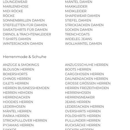
LOUNGEWEAR
MÄNTEL DAMEN
MARLENEHOSE
MAXIKLEIDER
MIDI RÖCKE
MIDIKLEIDER
RÖCKE
SHAPEWEAR DAMEN
SONNENBRILLEN DAMEN
STIEFEL DAMEN
STIEFELETTEN FÜR DAMEN
STRICKJACKEN DAMEN
SWEATSHIRTS FÜR DAMEN
SOCKEN DAMEN
DIRNDL & TRACHTENKLEIDER
TRENCHCOATS
T-SHIRTS DAMEN
WIDELEG JEANS
WINTERJACKEN DAMEN
WOLLMÄNTEL DAMEN
Herrenmode & Schuhe
ANZÜGE & SMOKINGS
ANZUGSSCHUHE HERREN
BLOUSON HERREN
BOOTS HERREN
BOXERSHORTS
CARGOHOSEN HERREN
CHINOS HERREN
DAUNENJACKEN HERREN
GILETS HERREN
GROSSE GRÖSSEN HERREN
HERREN BUSINESSHEMDEN
HERREN FREIZEITHEMDEN
HERREN HEMDEN
HERRENHOSEN
HERRENJACKEN
HERRENSNEAKER
HOODIES HERREN
JEANS HERREN
LEDERHOSEN
LEDERJACKEN HERREN
MÄNTEL HERREN
OVERSHIRTS HERREN
PARKA HERREN
POLOSHIRTS HERREN
STRICKPULLOVER HERREN
PULLUNDER HERREN
PYJAMAS HERREN
RUCKSÄCKE HERREN
SAKKOS
SOCKEN HERREN