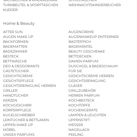
TURNBEUTEL & SPORTTASCHEN
WEIHNACHTSKINDERBÜCHER
KLEIDER
Home & Beauty
AFTER SUN
AUGENCREME
AUGEN MAKE UP
AUGENMAKEUP ENTFERNER
BACKFORMEN
BADTEPPICH
BADEMATTEN
BADEMÄNTEL
BADEZIMMER
BEAUTY GESCHENKE
BESTECK
BETTDECKEN
BETTWÄSCHE
DAMEN PARFUM
DEO & DEODORANTS
DUSCHGEL & BADESCHAUM
GÄSTETÜCHER
FÜR SIE
GESICHTSCREME
GESICHTSCREME HERREN
GESICHTSPFLEGE
GESICHTSREINIGUNG
GESICHTSREINIGUNG HERREN
GLÄSER
GRILLER
GRILLZUBEHÖR
HANDTÜCHER
HERREN PARFUM
KERZEN
KOCHBESTECK
KOCHGESCHIRR
KOCHTÖPFE
KÖRPERPFLEGE
KÜCHENGERÄTE
KUGELSCHREIBER
LAMPEN & LEUCHTEN
LEINTÜCHER & BETTLAKEN
LIPPENSTIFT
LIPPEN MAKE UP
MESSER
MÖBEL
NAGELLACK
UNISEX PARFUMS
PEELING