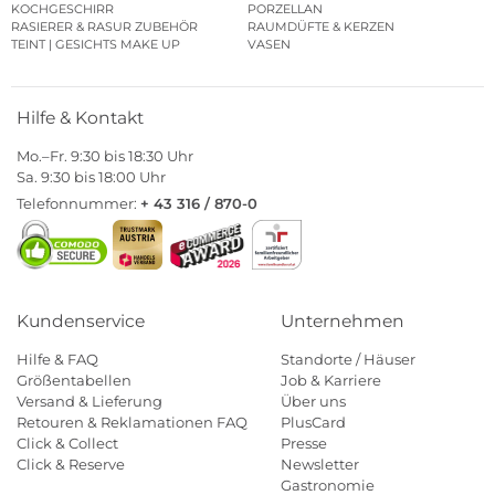
KOCHGESCHIRR
PORZELLAN
RASIERER & RASUR ZUBEHÖR
RAUMDÜFTE & KERZEN
TEINT | GESICHTS MAKE UP
VASEN
Hilfe & Kontakt
Mo.–Fr. 9:30 bis 18:30 Uhr
Sa. 9:30 bis 18:00 Uhr
Telefonnummer:
+ 43 316 / 870-0
Kundenservice
Unternehmen
Hilfe & FAQ
Standorte / Häuser
Größentabellen
Job & Karriere
Versand & Lieferung
Über uns
Retouren & Reklamationen FAQ
PlusCard
Click & Collect
Presse
Click & Reserve
Newsletter
Gastronomie