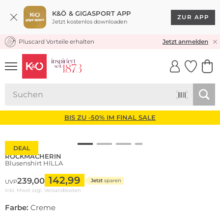
K&Ö & GIGASPORT APP
ZUR APP
Jetzt kostenlos downloaden
Pluscard Vorteile erhalten
KOSTENLOSER VERSAND* & RÜCKVERSAND
Jetzt anmelden
UNSERE APP
CLICK &
CLICK &
COLLECT
RESERVE
BIS ZU -50% IM FINAL SALE
DEAL
ROCKMACHERIN
Blusenshirt HILLA
142,99
239,00
Jetzt
sparen
UVP
inkl. Mwst zzgl.
Versandkosten
Farbe:
Creme