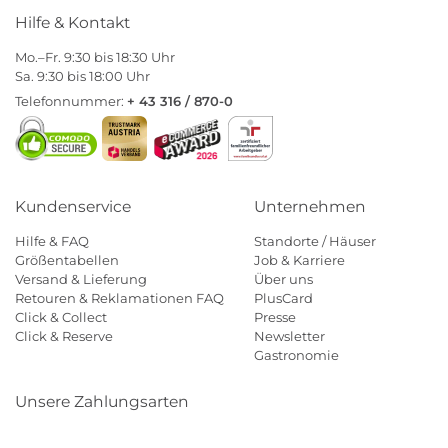
Hilfe & Kontakt
Mo.–Fr. 9:30 bis 18:30 Uhr
Sa. 9:30 bis 18:00 Uhr
Telefonnummer:
+ 43 316 / 870-0
Kundenservice
Unternehmen
Hilfe & FAQ
Standorte / Häuser
Größentabellen
Job & Karriere
Versand & Lieferung
Über uns
Retouren & Reklamationen FAQ
PlusCard
Click & Collect
Presse
Click & Reserve
Newsletter
Gastronomie
Unsere Zahlungsarten
Klarna
Paypal
Mastercard
Visa
Diners
Eps
Shop