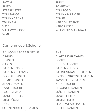
SATCH
SKINY
SMEG
SOMEDAY
STEP BY STEP
TOM FORD
TOM TAILOR
TOMMY HILFIGER
TOMMY JEANS
TONIES
TRIUMPH
VEE COLLECTIVE
VEJA
VERO MODA
VILLEROY & BOCH
WEEKEND MAX MARA
WMF
Damenmode & Schuhe
BALLOON / BARREL JEANS
BHS
BIKINIS
BLAZER FÜR DAMEN
BLUSEN
BOOTS
CAPES
CHELSEABOOTS
DAMENHOSEN
DAMENKLEIDER
DAMENPULLOVER
DAUNENMÄNTEL DAMEN
DIRNDLBLUSEN
GROSSE GRÖSSEN DAMEN
HEMDBLUSEN
JACKEN FÜR DAMEN
JEANS DAMEN
KURZE RÖCKE
LANGE RÖCKE
LEGGINGS DAMEN
LOUNGEWEAR
MÄNTEL DAMEN
MARLENEHOSE
MAXIKLEIDER
MIDI RÖCKE
MIDIKLEIDER
RÖCKE
SHAPEWEAR DAMEN
SONNENBRILLEN DAMEN
STIEFEL DAMEN