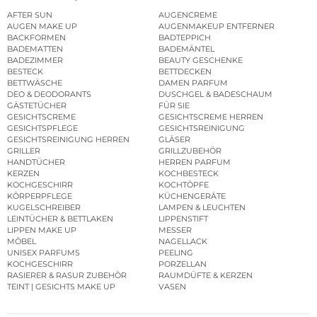
AFTER SUN
AUGENCREME
AUGEN MAKE UP
AUGENMAKEUP ENTFERNER
BACKFORMEN
BADTEPPICH
BADEMATTEN
BADEMÄNTEL
BADEZIMMER
BEAUTY GESCHENKE
BESTECK
BETTDECKEN
BETTWÄSCHE
DAMEN PARFUM
DEO & DEODORANTS
DUSCHGEL & BADESCHAUM
GÄSTETÜCHER
FÜR SIE
GESICHTSCREME
GESICHTSCREME HERREN
GESICHTSPFLEGE
GESICHTSREINIGUNG
GESICHTSREINIGUNG HERREN
GLÄSER
GRILLER
GRILLZUBEHÖR
HANDTÜCHER
HERREN PARFUM
KERZEN
KOCHBESTECK
KOCHGESCHIRR
KOCHTÖPFE
KÖRPERPFLEGE
KÜCHENGERÄTE
KUGELSCHREIBER
LAMPEN & LEUCHTEN
LEINTÜCHER & BETTLAKEN
LIPPENSTIFT
LIPPEN MAKE UP
MESSER
MÖBEL
NAGELLACK
UNISEX PARFUMS
PEELING
KOCHGESCHIRR
PORZELLAN
RASIERER & RASUR ZUBEHÖR
RAUMDÜFTE & KERZEN
TEINT | GESICHTS MAKE UP
VASEN