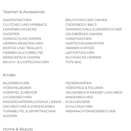
Taschen & Accessoires
DAMENTASCHEN
BAUCHTASCHEN DAMEN
CLUTCHES UND MINIBAGS
CROSSBODY BAGS
DAMENRUCKSÄCKE
DAMENSCHALS & DAMENTÜCHER
SHOPPER
GELDBÖRSEN DAMEN
HANDSCHUHE DAMEN
HANDTASCHEN
HERREN REISETASCHEN
HARTSCHALENKOFFER
KOFFER UND TROLLEYS
HERREN KOFFER
HERREN KULTURBEUTEL
LAPTOPTASCHEN
REISEGEPÄCK DAMEN
RUCKSÄCKE HERREN
BAUCH- & GÜRTELTASCHEN
TOTE BAG
Kinder
BILDERBÜCHER
FEDERMAPPEN
HÖRSPIELBOXEN
HÖRSPIELE & FIGUREN
HÖRSPIEL ZUBEHÖR
JAUSENBOX & KINDER LUNCHBOX
JUGENDBÜCHER
KINDERBÜCHER
KINDERGARTENRUCKSACK | KINDERGARTENBEUTEL
KUSCHELTIERE
SACHBÜCHER & KINDERLEXIKA
SCHULTASCHEN
TURNBEUTEL & SPORTTASCHEN
WEIHNACHTSKINDERBÜCHER
KLEIDER
Home & Beauty