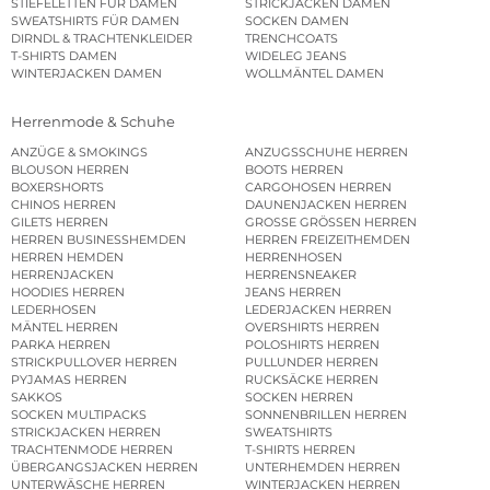
STIEFELETTEN FÜR DAMEN
STRICKJACKEN DAMEN
SWEATSHIRTS FÜR DAMEN
SOCKEN DAMEN
DIRNDL & TRACHTENKLEIDER
TRENCHCOATS
T-SHIRTS DAMEN
WIDELEG JEANS
WINTERJACKEN DAMEN
WOLLMÄNTEL DAMEN
Herrenmode & Schuhe
ANZÜGE & SMOKINGS
ANZUGSSCHUHE HERREN
BLOUSON HERREN
BOOTS HERREN
BOXERSHORTS
CARGOHOSEN HERREN
CHINOS HERREN
DAUNENJACKEN HERREN
GILETS HERREN
GROSSE GRÖSSEN HERREN
HERREN BUSINESSHEMDEN
HERREN FREIZEITHEMDEN
HERREN HEMDEN
HERRENHOSEN
HERRENJACKEN
HERRENSNEAKER
HOODIES HERREN
JEANS HERREN
LEDERHOSEN
LEDERJACKEN HERREN
MÄNTEL HERREN
OVERSHIRTS HERREN
PARKA HERREN
POLOSHIRTS HERREN
STRICKPULLOVER HERREN
PULLUNDER HERREN
PYJAMAS HERREN
RUCKSÄCKE HERREN
SAKKOS
SOCKEN HERREN
SOCKEN MULTIPACKS
SONNENBRILLEN HERREN
STRICKJACKEN HERREN
SWEATSHIRTS
TRACHTENMODE HERREN
T-SHIRTS HERREN
ÜBERGANGSJACKEN HERREN
UNTERHEMDEN HERREN
UNTERWÄSCHE HERREN
WINTERJACKEN HERREN