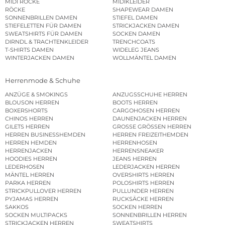
MIDI RÖCKE
MIDIKLEIDER
RÖCKE
SHAPEWEAR DAMEN
SONNENBRILLEN DAMEN
STIEFEL DAMEN
STIEFELETTEN FÜR DAMEN
STRICKJACKEN DAMEN
SWEATSHIRTS FÜR DAMEN
SOCKEN DAMEN
DIRNDL & TRACHTENKLEIDER
TRENCHCOATS
T-SHIRTS DAMEN
WIDELEG JEANS
WINTERJACKEN DAMEN
WOLLMÄNTEL DAMEN
Herrenmode & Schuhe
ANZÜGE & SMOKINGS
ANZUGSSCHUHE HERREN
BLOUSON HERREN
BOOTS HERREN
BOXERSHORTS
CARGOHOSEN HERREN
CHINOS HERREN
DAUNENJACKEN HERREN
GILETS HERREN
GROSSE GRÖSSEN HERREN
HERREN BUSINESSHEMDEN
HERREN FREIZEITHEMDEN
HERREN HEMDEN
HERRENHOSEN
HERRENJACKEN
HERRENSNEAKER
HOODIES HERREN
JEANS HERREN
LEDERHOSEN
LEDERJACKEN HERREN
MÄNTEL HERREN
OVERSHIRTS HERREN
PARKA HERREN
POLOSHIRTS HERREN
STRICKPULLOVER HERREN
PULLUNDER HERREN
PYJAMAS HERREN
RUCKSÄCKE HERREN
SAKKOS
SOCKEN HERREN
SOCKEN MULTIPACKS
SONNENBRILLEN HERREN
STRICKJACKEN HERREN
SWEATSHIRTS