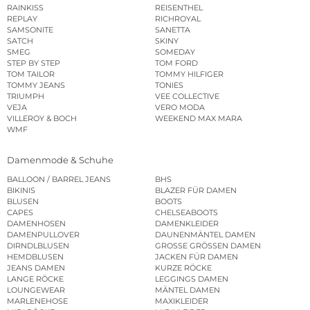
RAINKISS
REISENTHEL
REPLAY
RICHROYAL
SAMSONITE
SANETTA
SATCH
SKINY
SMEG
SOMEDAY
STEP BY STEP
TOM FORD
TOM TAILOR
TOMMY HILFIGER
TOMMY JEANS
TONIES
TRIUMPH
VEE COLLECTIVE
VEJA
VERO MODA
VILLEROY & BOCH
WEEKEND MAX MARA
WMF
Damenmode & Schuhe
BALLOON / BARREL JEANS
BHS
BIKINIS
BLAZER FÜR DAMEN
BLUSEN
BOOTS
CAPES
CHELSEABOOTS
DAMENHOSEN
DAMENKLEIDER
DAMENPULLOVER
DAUNENMÄNTEL DAMEN
DIRNDLBLUSEN
GROSSE GRÖSSEN DAMEN
HEMDBLUSEN
JACKEN FÜR DAMEN
JEANS DAMEN
KURZE RÖCKE
LANGE RÖCKE
LEGGINGS DAMEN
LOUNGEWEAR
MÄNTEL DAMEN
MARLENEHOSE
MAXIKLEIDER