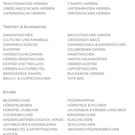
TRACHTENMODE HERREN
T-SHIRTS HERREN
ÜBERGANGSJACKEN HERREN
UNTERHEMDEN HERREN
UNTERWÄSCHE HERREN
WINTERJACKEN HERREN
Taschen & Accessoires
DAMENTASCHEN
BAUCHTASCHEN DAMEN
CLUTCHES UND MINIBAGS
CROSSBODY BAGS
DAMENRUCKSÄCKE
DAMENSCHALS & DAMENTÜCHER
SHOPPER
GELDBÖRSEN DAMEN
HANDSCHUHE DAMEN
HANDTASCHEN
HERREN REISETASCHEN
HARTSCHALENKOFFER
KOFFER UND TROLLEYS
HERREN KOFFER
HERREN KULTURBEUTEL
LAPTOPTASCHEN
REISEGEPÄCK DAMEN
RUCKSÄCKE HERREN
BAUCH- & GÜRTELTASCHEN
TOTE BAG
Kinder
BILDERBÜCHER
FEDERMAPPEN
HÖRSPIELBOXEN
HÖRSPIELE & FIGUREN
HÖRSPIEL ZUBEHÖR
JAUSENBOX & KINDER LUNCHBOX
JUGENDBÜCHER
KINDERBÜCHER
KINDERGARTENRUCKSACK | KINDERGARTENBEUTEL
KUSCHELTIERE
SACHBÜCHER & KINDERLEXIKA
SCHULTASCHEN
TURNBEUTEL & SPORTTASCHEN
WEIHNACHTSKINDERBÜCHER
KLEIDER