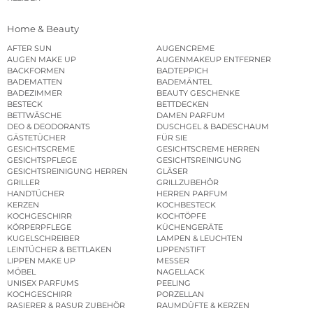
Home & Beauty
AFTER SUN
AUGENCREME
AUGEN MAKE UP
AUGENMAKEUP ENTFERNER
BACKFORMEN
BADTEPPICH
BADEMATTEN
BADEMÄNTEL
BADEZIMMER
BEAUTY GESCHENKE
BESTECK
BETTDECKEN
BETTWÄSCHE
DAMEN PARFUM
DEO & DEODORANTS
DUSCHGEL & BADESCHAUM
GÄSTETÜCHER
FÜR SIE
GESICHTSCREME
GESICHTSCREME HERREN
GESICHTSPFLEGE
GESICHTSREINIGUNG
GESICHTSREINIGUNG HERREN
GLÄSER
GRILLER
GRILLZUBEHÖR
HANDTÜCHER
HERREN PARFUM
KERZEN
KOCHBESTECK
KOCHGESCHIRR
KOCHTÖPFE
KÖRPERPFLEGE
KÜCHENGERÄTE
KUGELSCHREIBER
LAMPEN & LEUCHTEN
LEINTÜCHER & BETTLAKEN
LIPPENSTIFT
LIPPEN MAKE UP
MESSER
MÖBEL
NAGELLACK
UNISEX PARFUMS
PEELING
KOCHGESCHIRR
PORZELLAN
RASIERER & RASUR ZUBEHÖR
RAUMDÜFTE & KERZEN