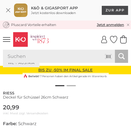
K&Ö & GIGASPORT APP
ZUR APP
Jetzt kostenlos downloaden
Pluscard Vorteile erhalten
KOSTENLOSER VERSAND* & RÜCKVERSAND
Jetzt anmelden
UNSERE APP
CLICK &
CLICK &
COLLECT
RESERVE
WE ♡ AUSTRIA
BIS ZU -50% IM FINAL SALE
Beliebt!
7 Personen haben den Artikel gerade im Warenkorb
RIESS
Deckel für Schüssel 26cm Schwarz
20,99
inkl. Mwst zzgl.
Versandkosten
Farbe:
Schwarz