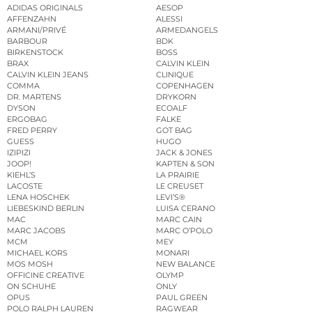
ADIDAS ORIGINALS
AESOP
AFFENZAHN
ALESSI
ARMANI/PRIVÉ
ARMEDANGELS
BARBOUR
BDK
BIRKENSTOCK
BOSS
BRAX
CALVIN KLEIN
CALVIN KLEIN JEANS
CLINIQUE
COMMA
COPENHAGEN
DR. MARTENS
DRYKORN
DYSON
ECOALF
ERGOBAG
FALKE
FRED PERRY
GOT BAG
GUESS
HUGO
IZIPIZI
JACK & JONES
JOOP!
KAPTEN & SON
KIEHL’S
LA PRAIRIE
LACOSTE
LE CREUSET
LENA HOSCHEK
LEVI’S®
LIEBESKIND BERLIN
LUISA CERANO
MAC
MARC CAIN
MARC JACOBS
MARC O’POLO
MCM
MEY
MICHAEL KORS
MONARI
MOS MOSH
NEW BALANCE
OFFICINE CREATIVE
OLYMP
ON SCHUHE
ONLY
OPUS
PAUL GREEN
POLO RALPH LAUREN
RAGWEAR