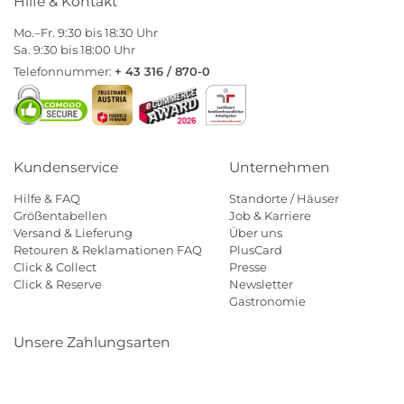
Hilfe & Kontakt
Mo.–Fr. 9:30 bis 18:30 Uhr
Sa. 9:30 bis 18:00 Uhr
Telefonnummer:
+ 43 316 / 870-0
Kundenservice
Unternehmen
Hilfe & FAQ
Standorte / Häuser
Größentabellen
Job & Karriere
Versand & Lieferung
Über uns
Retouren & Reklamationen FAQ
PlusCard
Click & Collect
Presse
Click & Reserve
Newsletter
Gastronomie
Unsere Zahlungsarten
Klarna
Paypal
Mastercard
Visa
Diners
Eps
Shop