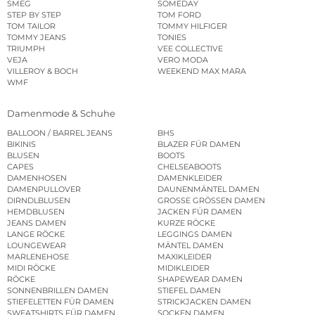
SMEG
SOMEDAY
STEP BY STEP
TOM FORD
TOM TAILOR
TOMMY HILFIGER
TOMMY JEANS
TONIES
TRIUMPH
VEE COLLECTIVE
VEJA
VERO MODA
VILLEROY & BOCH
WEEKEND MAX MARA
WMF
Damenmode & Schuhe
BALLOON / BARREL JEANS
BHS
BIKINIS
BLAZER FÜR DAMEN
BLUSEN
BOOTS
CAPES
CHELSEABOOTS
DAMENHOSEN
DAMENKLEIDER
DAMENPULLOVER
DAUNENMÄNTEL DAMEN
DIRNDLBLUSEN
GROSSE GRÖSSEN DAMEN
HEMDBLUSEN
JACKEN FÜR DAMEN
JEANS DAMEN
KURZE RÖCKE
LANGE RÖCKE
LEGGINGS DAMEN
LOUNGEWEAR
MÄNTEL DAMEN
MARLENEHOSE
MAXIKLEIDER
MIDI RÖCKE
MIDIKLEIDER
RÖCKE
SHAPEWEAR DAMEN
SONNENBRILLEN DAMEN
STIEFEL DAMEN
STIEFELETTEN FÜR DAMEN
STRICKJACKEN DAMEN
SWEATSHIRTS FÜR DAMEN
SOCKEN DAMEN