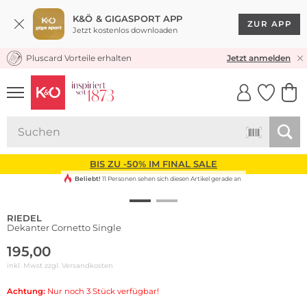
K&Ö & GIGASPORT APP
ZUR APP
Jetzt kostenlos downloaden
Pluscard Vorteile erhalten
KOSTENLOSER VERSAND* & RÜCKVERSAND
Jetzt anmelden
UNSERE APP
CLICK &
CLICK &
COLLECT
RESERVE
BIS ZU -50% IM FINAL SALE
Beliebt!
11 Personen sehen sich diesen Artikel gerade an
RIEDEL
Dekanter Cornetto Single
195,00
inkl. Mwst zzgl.
Versandkosten
Achtung:
Nur noch 3 Stück verfügbar!