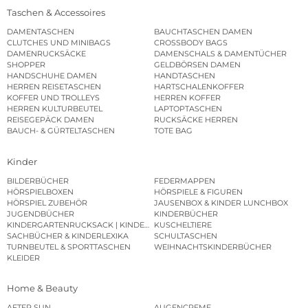
Taschen & Accessoires
DAMENTASCHEN
BAUCHTASCHEN DAMEN
CLUTCHES UND MINIBAGS
CROSSBODY BAGS
DAMENRUCKSÄCKE
DAMENSCHALS & DAMENTÜCHER
SHOPPER
GELDBÖRSEN DAMEN
HANDSCHUHE DAMEN
HANDTASCHEN
HERREN REISETASCHEN
HARTSCHALENKOFFER
KOFFER UND TROLLEYS
HERREN KOFFER
HERREN KULTURBEUTEL
LAPTOPTASCHEN
REISEGEPÄCK DAMEN
RUCKSÄCKE HERREN
BAUCH- & GÜRTELTASCHEN
TOTE BAG
Kinder
BILDERBÜCHER
FEDERMAPPEN
HÖRSPIELBOXEN
HÖRSPIELE & FIGUREN
HÖRSPIEL ZUBEHÖR
JAUSENBOX & KINDER LUNCHBOX
JUGENDBÜCHER
KINDERBÜCHER
KINDERGARTENRUCKSACK | KINDERGARTENBEUTEL
KUSCHELTIERE
SACHBÜCHER & KINDERLEXIKA
SCHULTASCHEN
TURNBEUTEL & SPORTTASCHEN
WEIHNACHTSKINDERBÜCHER
KLEIDER
Home & Beauty
AFTER SUN
AUGENCREME