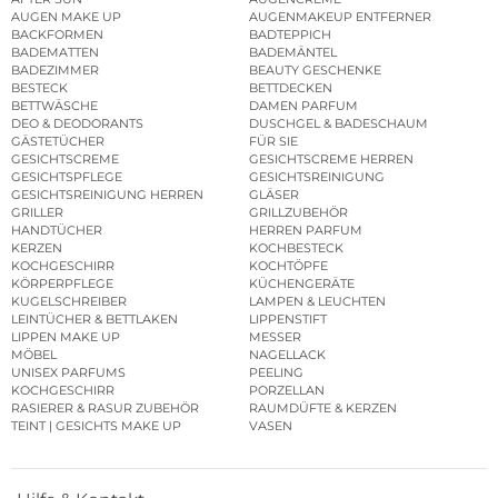
AUGEN MAKE UP
AUGENMAKEUP ENTFERNER
BACKFORMEN
BADTEPPICH
BADEMATTEN
BADEMÄNTEL
BADEZIMMER
BEAUTY GESCHENKE
BESTECK
BETTDECKEN
BETTWÄSCHE
DAMEN PARFUM
DEO & DEODORANTS
DUSCHGEL & BADESCHAUM
GÄSTETÜCHER
FÜR SIE
GESICHTSCREME
GESICHTSCREME HERREN
GESICHTSPFLEGE
GESICHTSREINIGUNG
GESICHTSREINIGUNG HERREN
GLÄSER
GRILLER
GRILLZUBEHÖR
HANDTÜCHER
HERREN PARFUM
KERZEN
KOCHBESTECK
KOCHGESCHIRR
KOCHTÖPFE
KÖRPERPFLEGE
KÜCHENGERÄTE
KUGELSCHREIBER
LAMPEN & LEUCHTEN
LEINTÜCHER & BETTLAKEN
LIPPENSTIFT
LIPPEN MAKE UP
MESSER
MÖBEL
NAGELLACK
UNISEX PARFUMS
PEELING
KOCHGESCHIRR
PORZELLAN
RASIERER & RASUR ZUBEHÖR
RAUMDÜFTE & KERZEN
TEINT | GESICHTS MAKE UP
VASEN