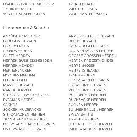
DIRNDL & TRACHTENKLEIDER
TRENCHCOATS
T-SHIRTS DAMEN
WIDELEG JEANS
WINTERJACKEN DAMEN
WOLLMÄNTEL DAMEN
Herrenmode & Schuhe
ANZÜGE & SMOKINGS
ANZUGSSCHUHE HERREN
BLOUSON HERREN
BOOTS HERREN
BOXERSHORTS
CARGOHOSEN HERREN
CHINOS HERREN
DAUNENJACKEN HERREN
GILETS HERREN
GROSSE GRÖSSEN HERREN
HERREN BUSINESSHEMDEN
HERREN FREIZEITHEMDEN
HERREN HEMDEN
HERRENHOSEN
HERRENJACKEN
HERRENSNEAKER
HOODIES HERREN
JEANS HERREN
LEDERHOSEN
LEDERJACKEN HERREN
MÄNTEL HERREN
OVERSHIRTS HERREN
PARKA HERREN
POLOSHIRTS HERREN
STRICKPULLOVER HERREN
PULLUNDER HERREN
PYJAMAS HERREN
RUCKSÄCKE HERREN
SAKKOS
SOCKEN HERREN
SOCKEN MULTIPACKS
SONNENBRILLEN HERREN
STRICKJACKEN HERREN
SWEATSHIRTS
TRACHTENMODE HERREN
T-SHIRTS HERREN
ÜBERGANGSJACKEN HERREN
UNTERHEMDEN HERREN
UNTERWÄSCHE HERREN
WINTERJACKEN HERREN