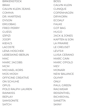
BIRKENSTOCK
BOSS
BRAX
CALVIN KLEIN
CALVIN KLEIN JEANS
CLINIQUE
COMMA
COPENHAGEN
DR. MARTENS
DRYKORN
DYSON
ECOALF
ERGOBAG
FALKE
FRED PERRY
GOT BAG
GUESS
HUGO
IZIPIZI
JACK & JONES
JOOP!
KAPTEN & SON
KIEHL’S
LA PRAIRIE
LACOSTE
LE CREUSET
LENA HOSCHEK
LEVI’S®
LIEBESKIND BERLIN
LUISA CERANO
MAC
MARC CAIN
MARC JACOBS
MARC O’POLO
MCM
MEY
MICHAEL KORS
MONARI
MOS MOSH
NEW BALANCE
OFFICINE CREATIVE
OLYMP
ON SCHUHE
ONLY
OPUS
PAUL GREEN
POLO RALPH LAUREN
RAGWEAR
RAINKISS
REISENTHEL
REPLAY
RICHROYAL
SAMSONITE
SANETTA
SATCH
SKINY